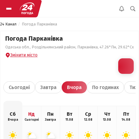
24 Канал
Погода Парканівка
Погода Парканівка
Одеська обл., Роздільнянський район, Парканівка, 47.26°Пн, 29.62°Сх
Змінити місто
Сьогодні
Завтра
Вчора
По годинах
Тиж
Сб
Нд
Пн
Вт
Ср
Чт
Пт
Вчора
Сьогодні
Завтра
11.08
12.08
13.08
14.08