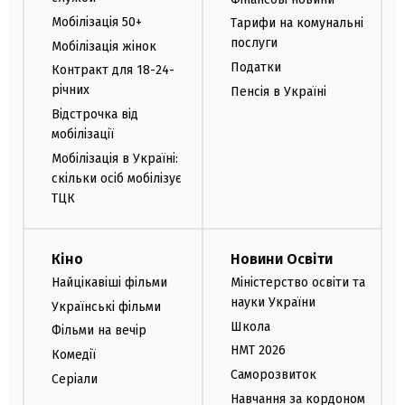
Мобілізація 50+
Тарифи на комунальні
послуги
Мобілізація жінок
Податки
Контракт для 18-24-
річних
Пенсія в Україні
Відстрочка від
мобілізації
Мобілізація в Україні:
скільки осіб мобілізує
ТЦК
Кіно
Новини Освіти
Найцікавіші фільми
Міністерство освіти та
науки України
Українські фільми
Школа
Фільми на вечір
НМТ 2026
Комедії
Саморозвиток
Серіали
Навчання за кордоном