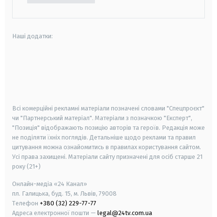
Наші додатки:
android
apple
smart tv
samsung smart tv
Всі комерційні рекламні матеріали позначені словами "Спецпроєкт"
чи "Партнерський матеріал". Матеріали з позначкою "Експерт",
"Позиція" відображають позицію авторів та героїв. Редакція може
не поділяти їхніх поглядів. Детальніше щодо реклами та правил
цитування можна ознайомитись в правилах користування сайтом.
Усі права захищені.
Матеріали сайту призначені для осіб старше
21
року (21+)
Онлайн-медіа «24 Канал»
пл. Галицька, буд. 15, м. Львів, 79008
Телефон
+380 (32) 229-77-77
Адреса електронної пошти —
legal@24tv.com.ua