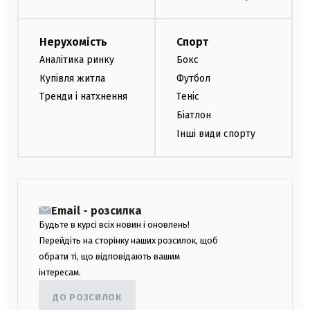
Нерухомість
Спорт
Аналітика ринку
Бокс
Купівля житла
Футбол
Тренди і натхнення
Теніс
Біатлон
Інші види спорту
Email - розсилка
Будьте в курсі всіх новин і оновлень!
Перейдіть на сторінку наших розсилок, щоб
обрати ті, що відповідають вашим
інтересам.
ДО РОЗСИЛОК