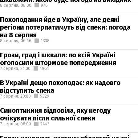
8 серпня,
08:00
976
Похолодання йде в Україну, але деякі
регіони потерпатимуть від спеки: погода
на 8 серпня
8 серпня,
06:46
1338
Грози, град і шквали: по всій Україні
оголосили штормове попередження
7 серпня,
21:00
1961
В Україні дещо похолодає: як надовго
відступить спека
7 серпня,
20:00
9329
Синоптикиня відповіла, яку негоду
очікувати після сильної спеки
7 серпня,
08:00
2443