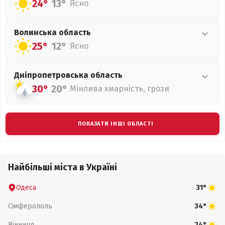
24°
13°
Ясно
Волинська
область
25°
12°
Ясно
Дніпропетровська
область
30°
20°
Мінлива хмарність, грози
ПОКАЗАТИ ІНШІ ОБЛАСТІ
Найбільші міста в Україні
Одеса
31°
Сімферополь
34°
Вінниця
24°