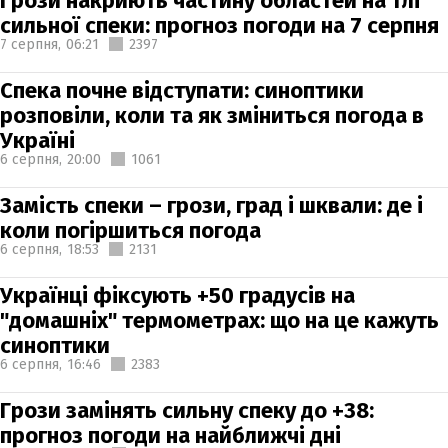
Грози накриють частину областей на тлі
сильної спеки: прогноз погоди на 7 серпня
7 серпня,
06:21
2397
Спека почне відступати: синоптики
розповіли, коли та як зміниться погода в
Україні
6 серпня,
20:00
1061
Замість спеки – грози, град і шквали: де і
коли погіршиться погода
6 серпня,
18:53
2131
Українці фіксують +50 градусів на
"домашніх" термометрах: що на це кажуть
синоптики
6 серпня,
16:46
2383
Грози замінять сильну спеку до +38:
прогноз погоди на найближчі дні