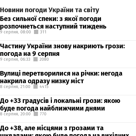
Новини погоди України та світу
Без сильної спеки: з якої погоди
розпочнеться наступний тиждень
9 серпня,
08:00
311
Частину України знову накриють грози:
погода на 9 серпня
9 серпня,
06:33
2080
Вулиці перетворилися на річки: негода
накрила одразу низку міст
8 серпня,
21:00
4415
До +33 градусів і локальні грози: якою
буде погода найближчими днями
8 серпня,
20:00
770
До +38, але місцями з грозами та
шквалами: якою буде погода на вихідних