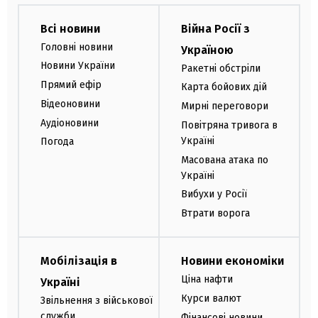
Всі новини
Війна Росії з
Головні новини
Україною
Новини України
Ракетні обстріли
Прямий ефір
Карта бойових дій
Відеоновини
Мирні переговори
Аудіоновини
Повітряна тривога в
Україні
Погода
Масована атака по
Україні
Вибухи у Росії
Втрати ворога
Мобілізація в
Новини економіки
Ціна нафти
Україні
Курси валют
Звільнення з військової
служби
Фінансові новини