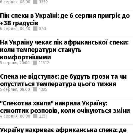
6 серпня,
08:00
3359
Пік спеки в Україні: де 6 серпня пригріє до
+38 градусів
6 серпня,
06:40
843
На Україну чекає пік африканської спеки:
коли температури стануть
комфортнішими
5 серпня,
20:00
11512
Спека не відступає: де будуть грози та чи
опуститься температура цього тижня
5 серпня,
08:00
1325
"Спекотна хвиля" накрила Україну:
синоптик розповів, коли очікуються зміни
4 серпня,
08:00
2351
Україну накриває африканська спека: де