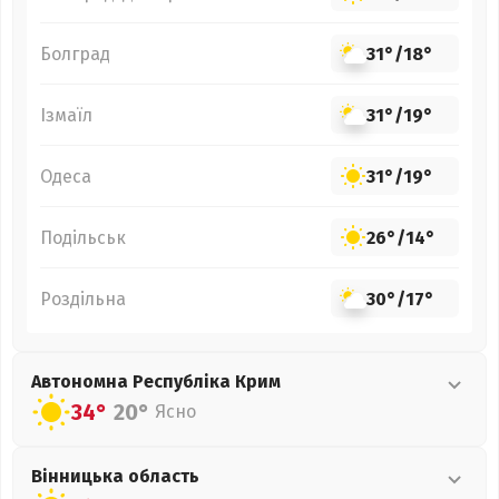
Болград
31°
/
18°
Ізмаїл
31°
/
19°
Одеса
31°
/
19°
Подільськ
26°
/
14°
Роздільна
30°
/
17°
Автономна Республіка Крим
34°
20°
Ясно
Вінницька
область