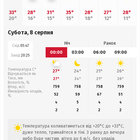
33°
28°
31°
35°
28°
27°
28°
20°
16°
15°
15°
18°
12°
11°
Субота, 8 серпня
Ніч
Ранок
Схід:
05:47
00:00
03:00
06:00
09:00
1
Захід:
20:25
Температура С°
27°
24°
21°
26°
Відчувається як
Тиск, мм
27°
24°
21°
26°
Вологість, %
759
758
758
759
Вітер, м/с
Ймовірність опадів,
52
59
67
51
%
4
5
4
4
2
2
2
2
Температура коливатиметься від +20°C до +33°C,
дуже тепло, тримайтеся в тіні. З ранку до вечора
небо буде чистим, вітер до 6 м/с, без опадів.