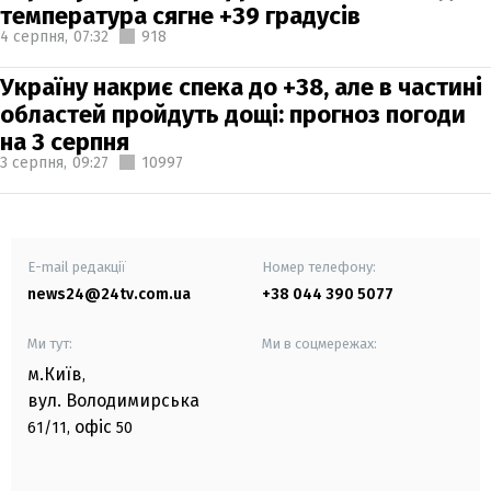
температура сягне +39 градусів
4 серпня,
07:32
918
Україну накриє спека до +38, але в частині
областей пройдуть дощі: прогноз погоди
на 3 серпня
3 серпня,
09:27
10997
E-mail редакції
Номер телефону:
news24@24tv.com.ua
+38 044 390 5077
Ми тут:
Ми в соцмережах:
м.Київ
,
вул. Володимирська
офіс
61/11,
50