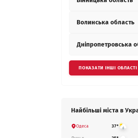
Вінницька
область
Волинська
область
Дніпропетровська
о
ПОКАЗАТИ ІНШІ ОБЛАСТІ
Найбільші міста в Укра
Одеса
37°