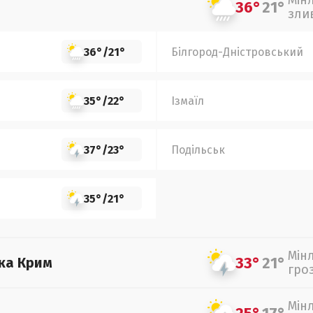
Мін
36°
21°
зли
36°
/
21°
Білгород-Дністровський
35°
/
22°
Ізмаїл
37°
/
23°
Подільськ
35°
/
21°
Мін
33°
21°
ка Крим
гро
Мін