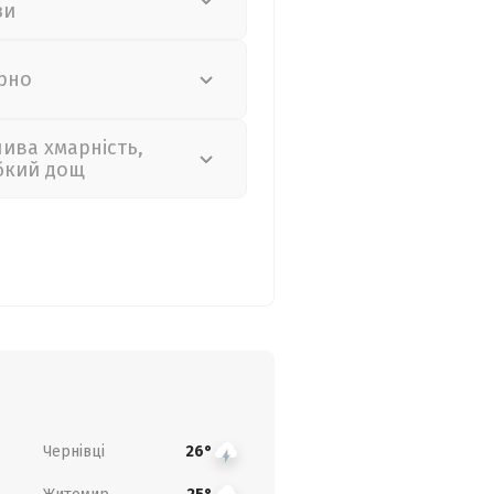
зи
рно
лива хмарність,
бкий дощ
Чернівці
26°