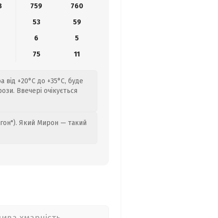
8
759
760
53
59
6
5
9
75
11
а від +20°C до +35°C, буде
рози. Ввечері очікується
гон"). Який Мирон — такий