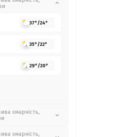
лива хмарність,
ви
37°
/
24°
35°
/
22°
29°
/
20°
лива хмарність,
зи
лива хмарність,