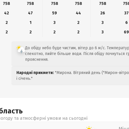
758
758
758
758
758
75
42
47
59
44
26
37
2
1
3
2
3
6
2
2
2
2
3
6
До обіду небо буде чистим, вітер до 6 м/с. Температур
спекотно, пийте більше води. Після обіду почнуться г
прояснення.
Народні прикмети:
"Мирона. Вітряний день ("Мирон-вітро
і січень."
бласть
огоду та атмосферні умови на сьогодні