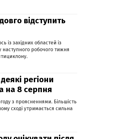
адовго відступить
ь із західних областей із
 наступного робочого тижня
нтициклону.
 деякі регіони
а на 8 серпня
огоду з проясненнями. Більшість
ному сході утримається сильна
оду очікувати після