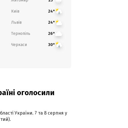
Житомир
25°
Київ
24°
Львів
24°
Тернопіль
26°
Черкаси
30°
країні оголосили
ласті України. 7 та 8 серпня у
тий).