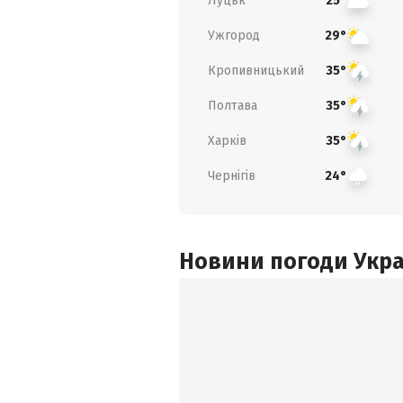
Луцьк
25°
Ужгород
29°
Кропивницький
35°
Полтава
35°
Харків
35°
Чернігів
24°
Новини погоди Украї