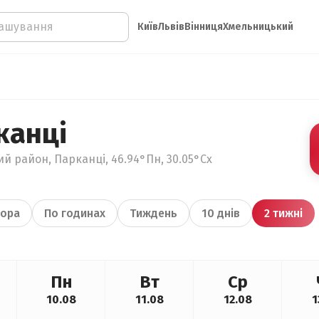
Київ
Львів
Вінниця
Хмельницький
канці
ий район, Парканці, 46.94°Пн, 30.05°Сх
ора
По годинах
Тиждень
10 днів
2 тижні
Пн
Вт
Ср
10.08
11.08
12.08
1