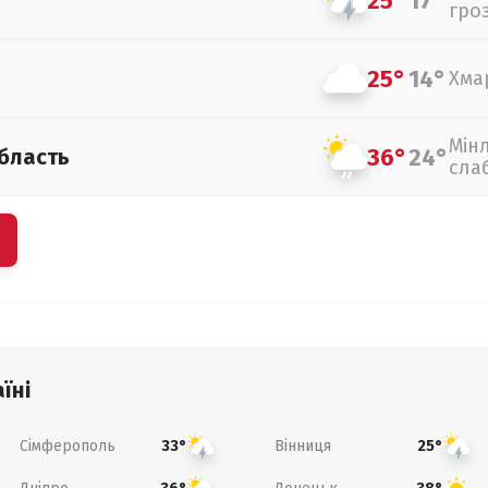
25°
17°
гро
25°
14°
Хма
Мін
36°
24°
бласть
сла
їні
Сімферополь
Вінниця
33°
25°