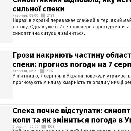
сильної спеки
7 серпня,
08:00
2431
Наразі в Україні переважає слабкий вітер, який м
погоду. Однак уже із 7 серпня через проходження 
синоптична ситуація зміниться.
Грози накриють частину областе
спеки: прогноз погоди на 7 сер
7 серпня,
06:21
2382
У п'ятницю, 7 серпня, в Україні подекуди утримаєт
прогнозують мінливу хмарність та опади у низці рег
Спека почне відступати: синопт
коли та як зміниться погода в У
6 серпня,
20:00
1023