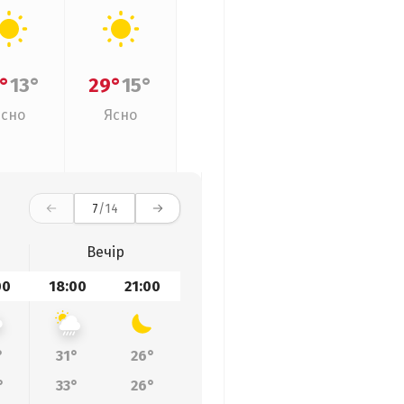
°
13°
29°
15°
Ясно
Ясно
7
/14
Вечір
00
18:00
21:00
°
31°
26°
°
33°
26°