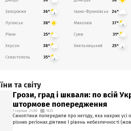
Дніпро
Донецьк
36°
38°
Запоріжжя
Івано-Франківськ
36°
24°
Луганськ
Миколаїв
38°
37°
Рівне
Суми
25°
31°
Херсон
Хмельницький
38°
25°
Севастополь
35°
ни та світу
Грози, град і шквали: по всій У
штормове попередження
7 серпня,
21:00
1625
Синоптики попередили про негоду, яка накриє усі об
різних регіонах діятиме І рівень небезпечності (жов