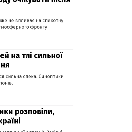
айже не впливає на спекотну
атмосферного фронту
й на тлі сильної
пня
ься сильна спека. Синоптики
іонів.
ики розповіли,
країні