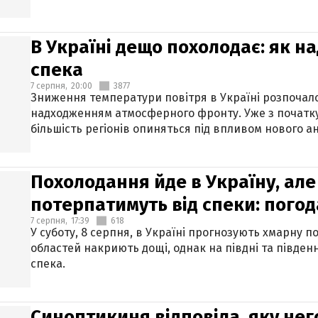
В Україні дещо похолодає: як н
спека
7 серпня,
20:00
3877
Зниження температури повітря в Україні розпочалос
надходженням атмосферного фронту. Уже з початку
більшість регіонів опиняться під впливом нового а
Похолодання йде в Україну, але
потерпатимуть від спеки: погод
7 серпня,
17:39
618
У суботу, 8 серпня, в Україні прогнозують хмарну п
областей накриють дощі, однак на півдні та півден
спека.
Синоптикиня відповіла, яку нег