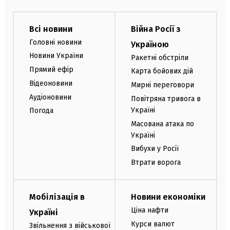
Всі новини
Війна Росії з
Головні новини
Україною
Новини України
Ракетні обстріли
Прямий ефір
Карта бойових дій
Відеоновини
Мирні переговори
Аудіоновини
Повітряна тривога в
Україні
Погода
Масована атака по
Україні
Вибухи у Росії
Втрати ворога
Мобілізація в
Новини економіки
Ціна нафти
Україні
Курси валют
Звільнення з військової