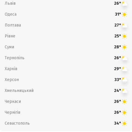
Львів
26°
Одеса
31°
Полтава
27°
Рівне
25°
Суми
28°
Тернопіль
26°
Харків
29°
Херсон
33°
Хмельницький
24°
Черкаси
26°
Чернігів
26°
Севастополь
34°