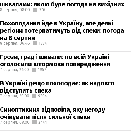
шквалами: якою буде погода на вихідних
8 серпня,
08:00
976
Похолодання йде в Україну, але деякі
регіони потерпатимуть від спеки: погода
на 8 серпня
8 серпня,
06:46
1334
Грози, град і шквали: по всій Україні
оголосили штормове попередження
7 серпня,
21:00
1957
В Україні дещо похолодає: як надовго
відступить спека
7 серпня,
20:00
9304
Синоптикиня відповіла, яку негоду
очікувати після сильної спеки
7 серпня,
08:00
2441