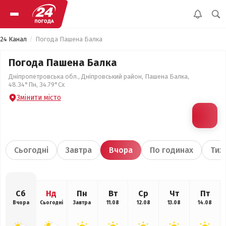
24 Канал
Погода Пашена Балка
Погода Пашена Балка
Дніпропетровська обл., Дніпровський район, Пашена Балка,
48.34°Пн, 34.79°Сх
Змінити місто
Сьогодні
Завтра
Вчора
По годинах
Тиж
Сб
Нд
Пн
Вт
Ср
Чт
Пт
Вчора
Сьогодні
Завтра
11.08
12.08
13.08
14.08