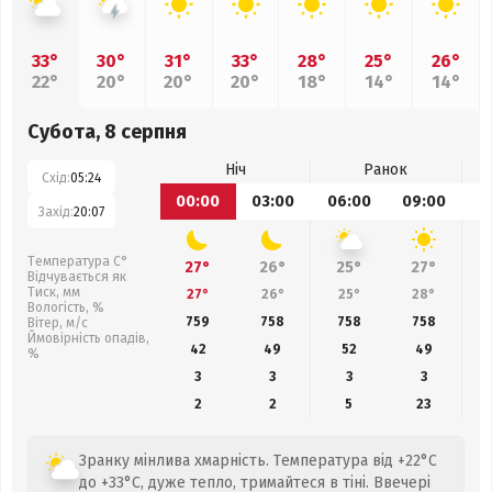
33°
30°
31°
33°
28°
25°
26°
22°
20°
20°
20°
18°
14°
14°
Субота, 8 серпня
Ніч
Ранок
Схід:
05:24
00:00
03:00
06:00
09:00
1
Захід:
20:07
Температура С°
27°
26°
25°
27°
Відчувається як
Тиск, мм
27°
26°
25°
28°
Вологість, %
759
758
758
758
Вітер, м/с
Ймовірність опадів,
42
49
52
49
%
3
3
3
3
2
2
5
23
Зранку мінлива хмарність. Температура від +22°C
до +33°C, дуже тепло, тримайтеся в тіні. Ввечері