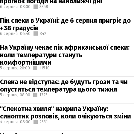
прогноз погоди на найближчі дні
6 серпня,
08:00
3358
Пік спеки в Україні: де 6 серпня пригріє до
+38 градусів
6 серпня,
06:40
842
На Україну чекає пік африканської спеки:
коли температури стануть
комфортнішими
5 серпня,
20:00
11510
Спека не відступає: де будуть грози та чи
опуститься температура цього тижня
5 серпня,
08:00
1325
"Спекотна хвиля" накрила Україну:
синоптик розповів, коли очікуються зміни
4 серпня,
08:00
2351