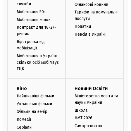
служби
Фінансові новини
Мобілізація 50+
Тарифи на комунальні
послуги
Мобілізація жінок
Податки
Контракт для 18-24-
річних
Пенсія в Україні
Відстрочка від
мобілізації
Мобілізація в Україні:
скільки осіб мобілізує
ТЦК
Кіно
Новини Освіти
Найцікавіші фільми
Міністерство освіти та
науки України
Українські фільми
Школа
Фільми на вечір
НМТ 2026
Комедії
Саморозвиток
Серіали