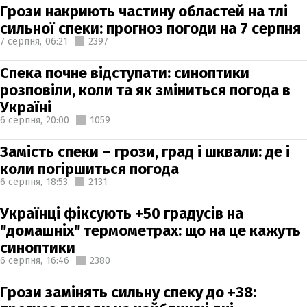
Грози накриють частину областей на тлі
сильної спеки: прогноз погоди на 7 серпня
7 серпня,
06:21
2397
Спека почне відступати: синоптики
розповіли, коли та як зміниться погода в
Україні
6 серпня,
20:00
1059
Замість спеки – грози, град і шквали: де і
коли погіршиться погода
6 серпня,
18:53
2131
Українці фіксують +50 градусів на
"домашніх" термометрах: що на це кажуть
синоптики
6 серпня,
16:46
2380
Грози замінять сильну спеку до +38: