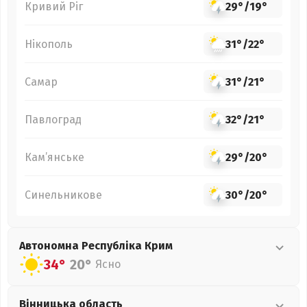
Кривий Ріг
29°
/
19°
Нікополь
31°
/
22°
Самар
31°
/
21°
Павлоград
32°
/
21°
Кам’янське
29°
/
20°
Синельникове
30°
/
20°
Автономна Республіка Крим
34°
20°
Ясно
Вінницька
область