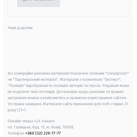
Наші додатки:
android
apple
smart tv
samsung smart tv
Всі комерційні рекламні матеріали позначені словами "Спецпроєкт"
чи "Партнерський матеріал". Матеріали з позначкою "Експерт",
"Позиція" відображають позицію авторів та героїв. Редакція може
не поділяти їхніх поглядів. Детальніше щодо реклами та правил
цитування можна ознайомитись в правилах користування сайтом.
Усі права захищені.
Матеріали сайту призначені для осіб старше
21
року (21+)
Онлайн-медіа «24 Канал»
пл. Галицька, буд. 15, м. Львів, 79008
Телефон
+380 (32) 229-77-77