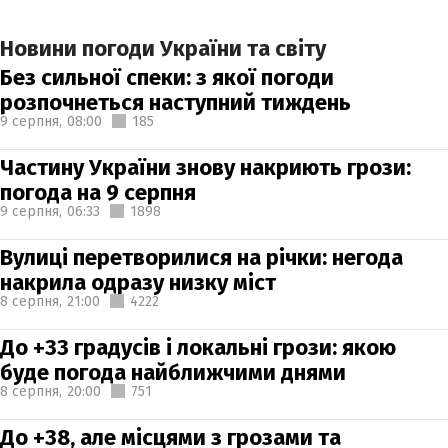
Новини погоди України та світу
Без сильної спеки: з якої погоди
розпочнеться наступний тиждень
9 серпня,
08:00
185
Частину України знову накриють грози:
погода на 9 серпня
9 серпня,
06:33
1898
Вулиці перетворилися на річки: негода
накрила одразу низку міст
8 серпня,
21:00
4222
До +33 градусів і локальні грози: якою
буде погода найближчими днями
8 серпня,
20:00
751
До +38, але місцями з грозами та