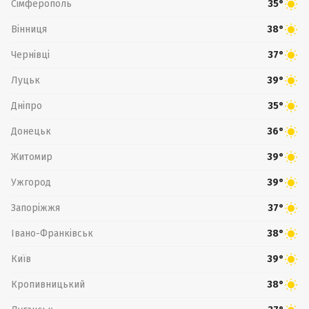
Сімферополь
35°
Вінниця
38°
Чернівці
37°
Луцьк
39°
Дніпро
35°
Донецьк
36°
Житомир
39°
Ужгород
39°
Запоріжжя
37°
Івано-Франківськ
38°
Київ
39°
Кропивницький
38°