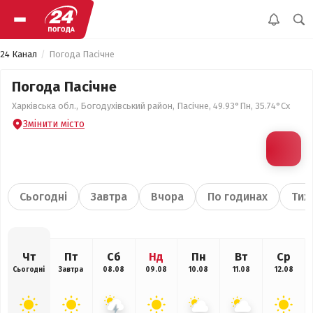
24 Канал
Погода Пасічне
Погода Пасічне
Харківська обл., Богодухівський район, Пасічне, 49.93°Пн, 35.74°Сх
Змінити місто
Сьогодні
Завтра
Вчора
По годинах
Тиж
Чт
Пт
Сб
Нд
Пн
Вт
Ср
Сьогодні
Завтра
08.08
09.08
10.08
11.08
12.08