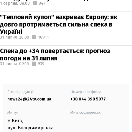
1 серпня,
08:00
844
"Тепловий купол" накриває Європу: як
довго протримається сильна спека в
Україні
31 липня,
20:00
10911
Спека до +34 повертається: прогноз
погоди на 31 липня
31 липня,
09:15
939
E-mail редакції
Номер телефону:
news24@24tv.com.ua
+38 044 390 5077
Ми тут:
Ми в соцмережах:
м.Київ
,
вул. Володимирська