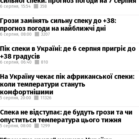
сильної спеки: прогноз погоди на 7 серпня
6 серпня,
15:54
358
Грози замінять сильну спеку до +38:
прогноз погоди на найближчі дні
6 серпня,
08:00
3207
Пік спеки в Україні: де 6 серпня пригріє до
+38 градусів
6 серпня,
06:40
810
На Україну чекає пік африканської спеки:
коли температури стануть
комфортнішими
5 серпня,
20:00
11326
Спека не відступає: де будуть грози та чи
опуститься температура цього тижня
5 серпня,
08:00
1299