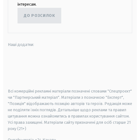
інтересам.
ДО РОЗСИЛОК
Наші додатки:
android
apple
smart tv
samsung smart tv
Всі комерційні рекламні матеріали позначені словами "Спецпроєкт"
чи "Партнерський матеріал". Матеріали з позначкою "Експерт",
"Позиція" відображають позицію авторів та героїв. Редакція може
не поділяти їхніх поглядів. Детальніше щодо реклами та правил
цитування можна ознайомитись в правилах користування сайтом.
Усі права захищені.
Матеріали сайту призначені для осіб старше
21
року (21+)
Онлайн-медіа «24 Канал»