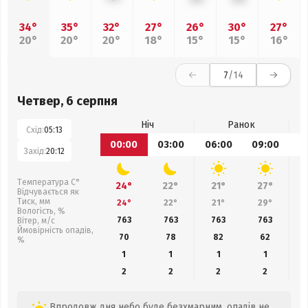
34°
35°
32°
27°
26°
30°
27°
20°
20°
20°
18°
15°
15°
16°
7
/14
Четвер, 6 серпня
Ніч
Ранок
Схід:
05:13
00:00
03:00
06:00
09:00
1
Захід:
20:12
Температура С°
24°
22°
21°
27°
Відчувається як
Тиск, мм
24°
22°
21°
29°
Вологість, %
763
763
763
763
Вітер, м/с
Ймовірність опадів,
70
78
82
62
%
1
1
1
1
2
2
2
2
Впродовж дня небо буде безхмарним, опадів не