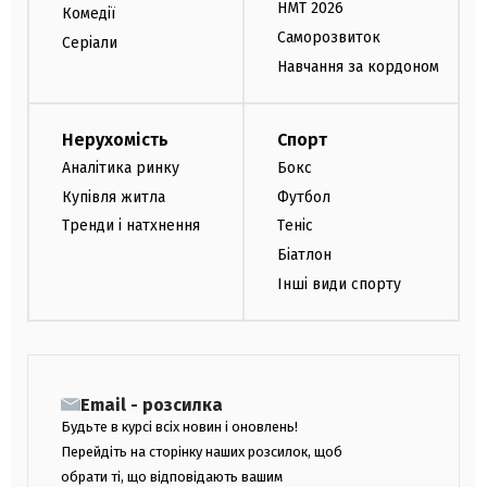
НМТ 2026
Комедії
Саморозвиток
Серіали
Навчання за кордоном
Нерухомість
Спорт
Аналітика ринку
Бокс
Купівля житла
Футбол
Тренди і натхнення
Теніс
Біатлон
Інші види спорту
Email - розсилка
Будьте в курсі всіх новин і оновлень!
Перейдіть на сторінку наших розсилок, щоб
обрати ті, що відповідають вашим