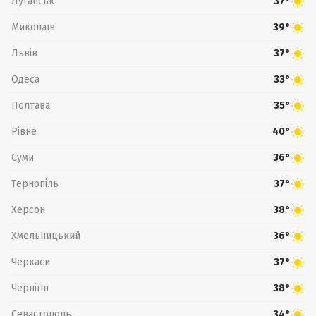
Луганськ
37°
Миколаїв
39°
Львів
37°
Одеса
33°
Полтава
35°
Рівне
40°
Суми
36°
Тернопіль
37°
Херсон
38°
Хмельницький
36°
Черкаси
37°
Чернігів
38°
Севастополь
34°