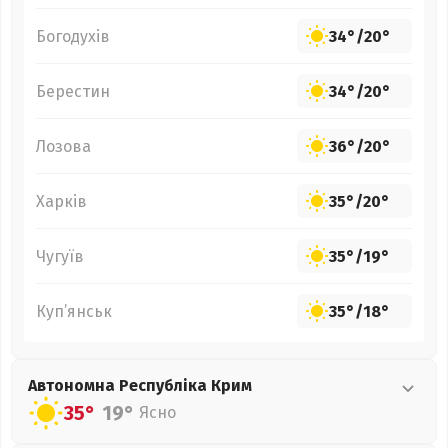
Богодухів
34°
/
20°
Берестин
34°
/
20°
Лозова
36°
/
20°
Харків
35°
/
20°
Чугуїв
35°
/
19°
Куп’янськ
35°
/
18°
Автономна Республіка Крим
35°
19°
Ясно