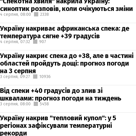
"Спекотна хвиля" накрила Україну:
синоптик розповів, коли очікуються зміни
4 серпня,
08:00
2338
Україну накриває африканська спека: де
температура сягне +39 градусів
4 серпня,
07:32
907
Україну накриє спека до +38, але в частині
областей пройдуть дощі: прогноз погоди
на 3 серпня
3 серпня,
09:27
10936
Від спеки +40 градусів до злив зі
шквалами: прогноз погоди на тиждень
3 серпня,
08:00
5458
Україну накрив "тепловий купол": у 5
регіонах зафіксували температурні
рекорди