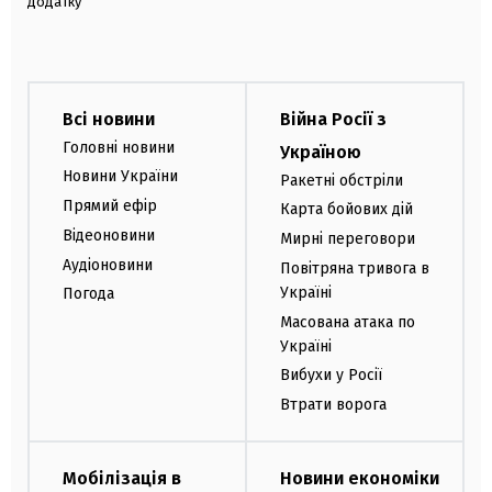
додатку
Всі новини
Війна Росії з
Головні новини
Україною
Новини України
Ракетні обстріли
Прямий ефір
Карта бойових дій
Відеоновини
Мирні переговори
Аудіоновини
Повітряна тривога в
Україні
Погода
Масована атака по
Україні
Вибухи у Росії
Втрати ворога
Мобілізація в
Новини економіки