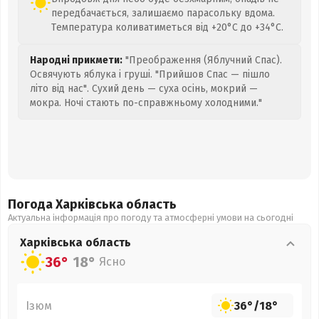
передбачається, залишаємо парасольку вдома.
Температура коливатиметься від +20°C до +34°C.
Народні прикмети:
"Преображення (Яблучний Спас).
Освячують яблука і груші. "Прийшов Спас — пішло
літо від нас". Сухий день — суха осінь, мокрий —
мокра. Ночі стають по-справжньому холодними."
Погода Харківська
область
Актуальна інформація про погоду та атмосферні умови на сьогодні
Харківська
область
36°
18°
Ясно
Ізюм
36°
/
18°