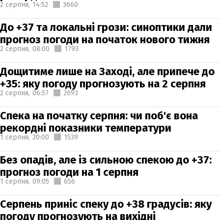
2 серпня,
14:52
3660
До +37 та локальні грози: синоптики дали
прогноз погоди на початок нового тижня
2 серпня,
08:00
1793
Дощитиме лише на Заході, але припече до
+35: яку погоду прогнозують на 2 серпня
2 серпня,
06:57
2693
Спека на початку серпня: чи поб'є вона
рекордні показники температури
1 серпня,
20:00
1539
Без опадів, але із сильною спекою до +37:
прогноз погоди на 1 серпня
1 серпня,
09:05
656
Серпень приніс спеку до +38 градусів: яку
погоду прогнозують на вихідні