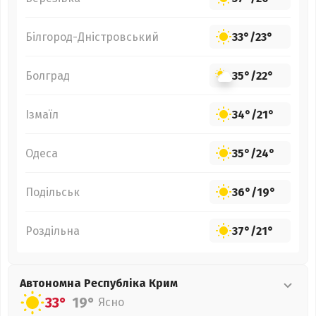
Білгород-Дністровський
33°
/
23°
Болград
35°
/
22°
Ізмаїл
34°
/
21°
Одеса
35°
/
24°
Подільськ
36°
/
19°
Роздільна
37°
/
21°
Автономна Республіка Крим
33°
19°
Ясно