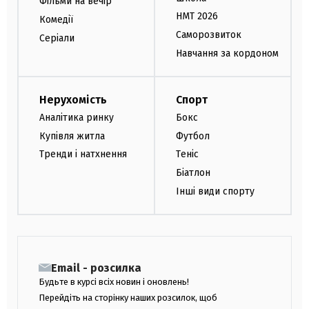
Фільми на вечір
НМТ 2026
Комедії
Саморозвиток
Серіали
Навчання за кордоном
Нерухомість
Спорт
Аналітика ринку
Бокс
Купівля житла
Футбол
Тренди і натхнення
Теніс
Біатлон
Інші види спорту
Email - розсилка
Будьте в курсі всіх новин і оновлень!
Перейдіть на сторінку наших розсилок, щоб