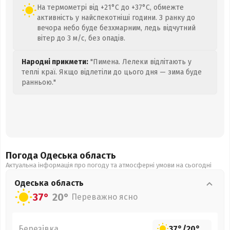
На термометрі від +21°C до +37°C, обмежте
активність у найспекотніші години. З ранку до
вечора небо буде безхмарним, ледь відчутний
вітер до 3 м/с, без опадів.
Народні прикмети:
"Пимена. Лелеки відлітають у
теплі краї. Якщо відлетіли до цього дня — зима буде
ранньою."
Погода Одеська
область
Актуальна інформація про погоду та атмосферні умови на сьогодні
Одеська
область
37°
20°
Переважно ясно
Березівка
37°
/
20°