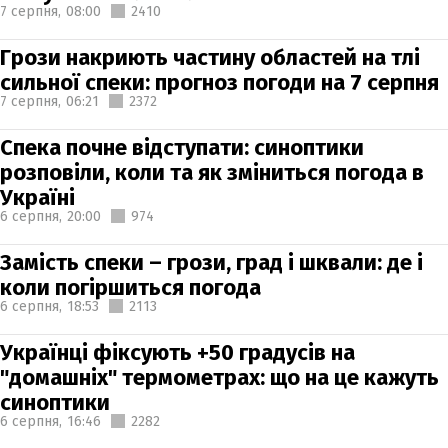
7 серпня,
08:00
2410
Грози накриють частину областей на тлі
сильної спеки: прогноз погоди на 7 серпня
7 серпня,
06:21
2372
Спека почне відступати: синоптики
розповіли, коли та як зміниться погода в
Україні
6 серпня,
20:00
974
Замість спеки – грози, град і шквали: де і
коли погіршиться погода
6 серпня,
18:53
2113
Українці фіксують +50 градусів на
"домашніх" термометрах: що на це кажуть
синоптики
6 серпня,
16:46
2282