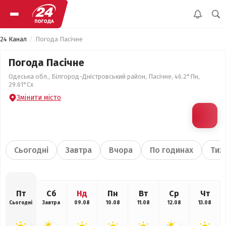
24 Канал
Погода Пасічне
Погода Пасічне
Одеська обл., Білгород-Дністровський район, Пасічне, 46.2°Пн,
29.61°Сх
Змінити місто
Сьогодні
Завтра
Вчора
По годинах
Тиж
Пт
Сб
Нд
Пн
Вт
Ср
Чт
Сьогодні
Завтра
09.08
10.08
11.08
12.08
13.08