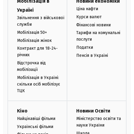
Мобілізація в
Новини економіки
Ціна нафти
Україні
Курси валют
Звільнення з військової
служби
Фінансові новини
Мобілізація 50+
Тарифи на комунальні
послуги
Мобілізація жінок
Податки
Контракт для 18-24-
річних
Пенсія в Україні
Відстрочка від
мобілізації
Мобілізація в Україні:
скільки осіб мобілізує
ТЦК
Кіно
Новини Освіти
Найцікавіші фільми
Міністерство освіти та
науки України
Українські фільми
Школа