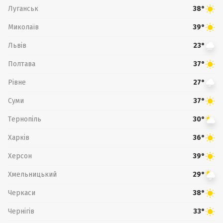
Луганськ
38°
Миколаїв
39°
Львів
23°
Полтава
37°
Рівне
27°
Суми
37°
Тернопіль
30°
Харків
36°
Херсон
39°
Хмельницький
29°
Черкаси
38°
Чернігів
33°