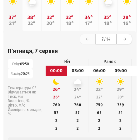
37°
38°
32°
32°
34°
35°
28°
21°
22°
20°
18°
17°
18°
16°
7
/14
П'ятниця, 7 серпня
Ніч
Ранок
Схід:
05:50
00:00
03:00
06:00
09:00
1
Захід:
20:23
Температура С°
26°
24°
22°
29°
Відчувається як
Тиск, мм
26°
24°
22°
30°
Вологість, %
760
760
759
759
Вітер, м/с
Ймовірність опадів,
57
57
67
51
%
2
2
2
2
2
2
2
2