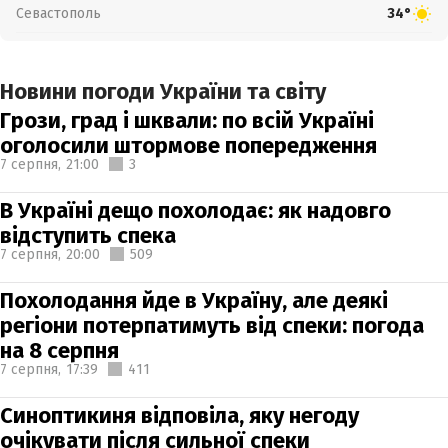
Севастополь
34°
Новини погоди України та світу
Грози, град і шквали: по всій Україні
оголосили штормове попередження
7 серпня,
21:00
3
В Україні дещо похолодає: як надовго
відступить спека
7 серпня,
20:00
509
Похолодання йде в Україну, але деякі
регіони потерпатимуть від спеки: погода
на 8 серпня
7 серпня,
17:39
411
Синоптикиня відповіла, яку негоду
очікувати після сильної спеки