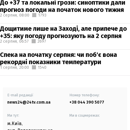
До +37 та локальні грози: синоптики дали
прогноз погоди на початок нового тижня
2 серпня,
08:00
1793
Дощитиме лише на Заході, але припече до
+35: яку погоду прогнозують на 2 серпня
2 серпня,
06:57
2697
Спека на початку серпня: чи поб'є вона
рекордні показники температури
1 серпня,
20:00
1540
E-mail редакції
Номер телефону:
news24@24tv.com.ua
+38 044 390 5077
Ми тут:
Ми в соцмережах:
м.Київ
,