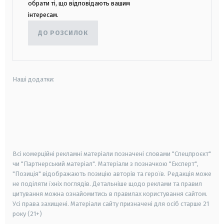
обрати ті, що відповідають вашим
інтересам.
ДО РОЗСИЛОК
Наші додатки:
android
apple
smart tv
samsung smart tv
Всі комерційні рекламні матеріали позначені словами "Спецпроєкт"
чи "Партнерський матеріал". Матеріали з позначкою "Експерт",
"Позиція" відображають позицію авторів та героїв. Редакція може
не поділяти їхніх поглядів. Детальніше щодо реклами та правил
цитування можна ознайомитись в правилах користування сайтом.
Усі права захищені.
Матеріали сайту призначені для осіб старше
21
року (21+)