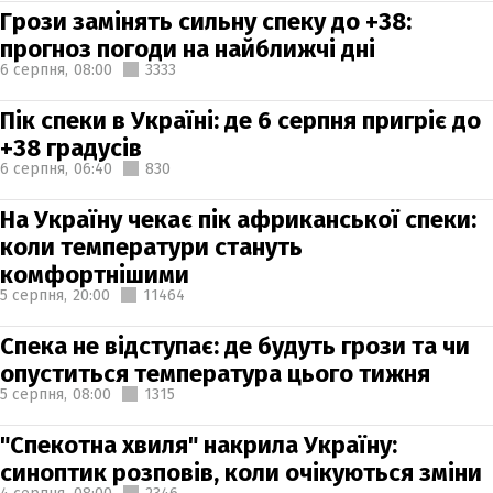
Грози замінять сильну спеку до +38:
прогноз погоди на найближчі дні
6 серпня,
08:00
3333
Пік спеки в Україні: де 6 серпня пригріє до
+38 градусів
6 серпня,
06:40
830
На Україну чекає пік африканської спеки:
коли температури стануть
комфортнішими
5 серпня,
20:00
11464
Спека не відступає: де будуть грози та чи
опуститься температура цього тижня
5 серпня,
08:00
1315
"Спекотна хвиля" накрила Україну:
синоптик розповів, коли очікуються зміни