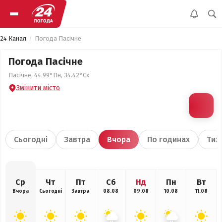
24 Канал
Погода Пасічне
Погода Пасічне
Пасічне, 44.99°Пн, 34.42°Сх
Змінити місто
Сьогодні
Завтра
Вчора
По годинах
Тиж
Ср
Чт
Пт
Сб
Нд
Пн
Вт
Вчора
Сьогодні
Завтра
08.08
09.08
10.08
11.08