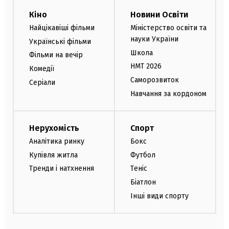
Кіно
Новини Освіти
Найцікавіші фільми
Міністерство освіти та
науки України
Українські фільми
Школа
Фільми на вечір
НМТ 2026
Комедії
Саморозвиток
Серіали
Навчання за кордоном
Нерухомість
Спорт
Аналітика ринку
Бокс
Купівля житла
Футбол
Тренди і натхнення
Теніс
Біатлон
Інші види спорту