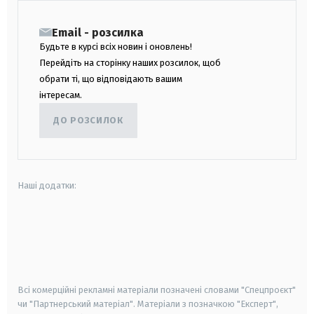
Email - розсилка
Будьте в курсі всіх новин і оновлень!
Перейдіть на сторінку наших розсилок, щоб
обрати ті, що відповідають вашим
інтересам.
ДО РОЗСИЛОК
Наші додатки:
android
apple
smart tv
samsung smart tv
Всі комерційні рекламні матеріали позначені словами "Спецпроєкт"
чи "Партнерський матеріал". Матеріали з позначкою "Експерт",