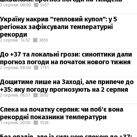
3 серпня,
08:00
5457
Україну накрив "тепловий купол": у 5
регіонах зафіксували температурні
рекорди
2 серпня,
14:52
3655
До +37 та локальні грози: синоптики дали
прогноз погоди на початок нового тижня
2 серпня,
08:00
1791
Дощитиме лише на Заході, але припече до
+35: яку погоду прогнозують на 2 серпня
2 серпня,
06:57
2692
Спека на початку серпня: чи поб'є вона
рекордні показники температури
1 серпня,
20:00
1538
Без опадів, але із сильною спекою до +37: