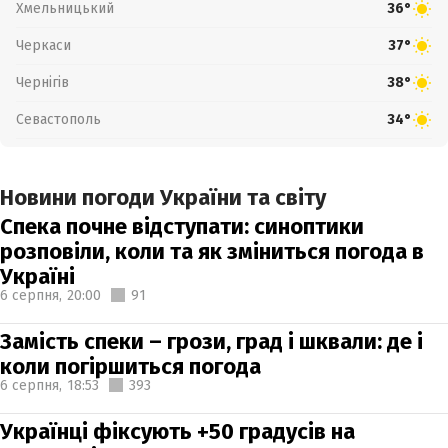
Хмельницький
36°
Черкаси
37°
Чернігів
38°
Севастополь
34°
Новини погоди України та світу
Спека почне відступати: синоптики
розповіли, коли та як зміниться погода в
Україні
6 серпня,
20:00
91
Замість спеки – грози, град і шквали: де і
коли погіршиться погода
6 серпня,
18:53
393
Українці фіксують +50 градусів на