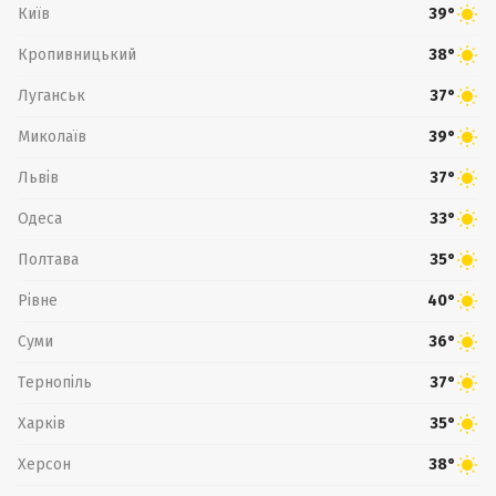
Київ
39°
Кропивницький
38°
Луганськ
37°
Миколаїв
39°
Львів
37°
Одеса
33°
Полтава
35°
Рівне
40°
Суми
36°
Тернопіль
37°
Харків
35°
Херсон
38°