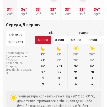
31°
34°
33°
32°
33°
31°
34°
20°
19°
21°
20°
20°
19°
19°
Середа, 5 серпня
Ніч
Ранок
Схід:
05:30
00:00
03:00
06:00
09:00
1
Захід:
20:03
Температура С°
21°
21°
20°
26°
Відчувається як
Тиск, мм
21°
21°
20°
26°
Вологість, %
761
761
761
761
Вітер, м/с
Ймовірність опадів,
97
95
95
78
%
1
0
0
3
9
5
4
4
Температура коливатиметься від +20°C до +31°C,
дуже тепло, тримайтеся в тіні. Цілий день небо
буде безхмарним, легкий вітер до 4 м/с, без