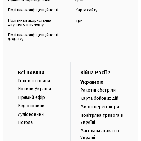
Політика конфіденційності
Карта сайту
Політика використання
Ігри
штучного інтелекту
Політика конфіденційності
додатку
Всі новини
Війна Росії з
Головні новини
Україною
Новини України
Ракетні обстріли
Прямий ефір
Карта бойових дій
Відеоновини
Мирні переговори
Аудіоновини
Повітряна тривога в
Україні
Погода
Масована атака по
Україні