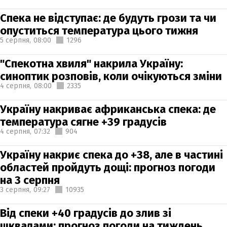
Спека не відступає: де будуть грози та чи
опуститься температура цього тижня
5 серпня,
08:00
1296
"Спекотна хвиля" накрила Україну:
синоптик розповів, коли очікуються зміни
4 серпня,
08:00
2335
Україну накриває африканська спека: де
температура сягне +39 градусів
4 серпня,
07:32
904
Україну накриє спека до +38, але в частині
областей пройдуть дощі: прогноз погоди
на 3 серпня
3 серпня,
09:27
10935
Від спеки +40 градусів до злив зі
шквалами: прогноз погоди на тиждень