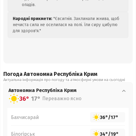
опадів.
Народні прикмети:
"Євсигнія. Заклинали жнива, щоб
нечиста сила не оселилася на полі. Їли сиру цибулю
для здоров'я."
Погода Автономна Республіка Крим
Актуальна інформація про погоду та атмосферні умови на сьогодні
Автономна Республіка Крим
36°
17°
Переважно ясно
Бахчисарай
36°
/
17°
Білогірськ
34°
/
19°