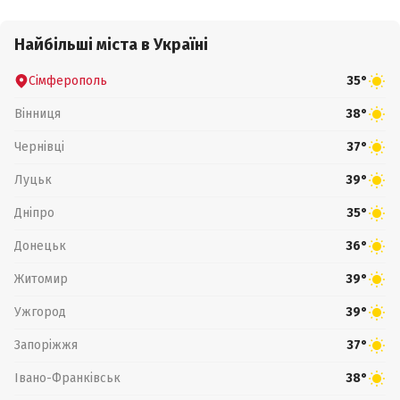
Найбільші міста в Україні
Сімферополь
35°
Вінниця
38°
Чернівці
37°
Луцьк
39°
Дніпро
35°
Донецьк
36°
Житомир
39°
Ужгород
39°
Запоріжжя
37°
Івано-Франківськ
38°