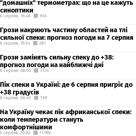
"домашніх" термометрах: що на це кажуть
синоптики
6 серпня,
16:46
945
Грози накриють частину областей на тлі
сильної спеки: прогноз погоди на 7 серпня
6 серпня,
15:54
281
Грози замінять сильну спеку до +38:
прогноз погоди на найближчі дні
6 серпня,
08:00
3124
Пік спеки в Україні: де 6 серпня пригріє до
+38 градусів
6 серпня,
06:40
799
На Україну чекає пік африканської спеки:
коли температури стануть
комфортнішими
5 серпня,
20:00
11188