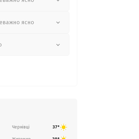
еважно ясно
еважно ясно
о
Чернівці
37°