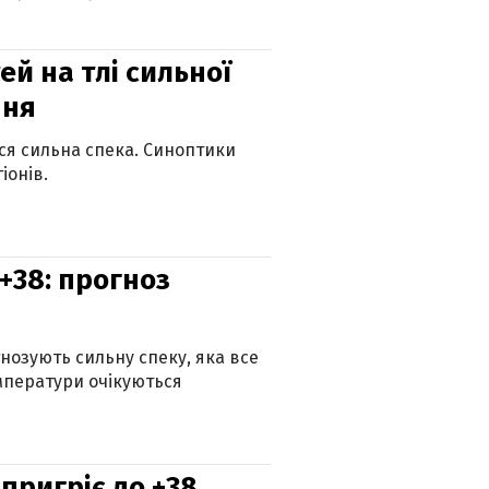
й на тлі сильної
пня
ься сильна спека. Синоптики
іонів.
+38: прогноз
гнозують сильну спеку, яка все
мператури очікуються
 пригріє до +38