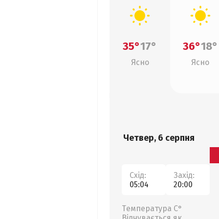
35°
17°
36°
18°
Ясно
Ясно
Четвер, 6 серпня
Схід:
Захід:
05:04
20:00
Температура С°
Відчувається як