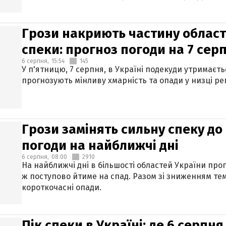
Грози накриють частину областе
спеки: прогноз погоди на 7 сер
6 серпня,
15:54
145
У п'ятницю, 7 серпня, в Україні подекуди утримаєт
прогнозують мінливу хмарність та опади у низці рег
Грози замінять сильну спеку до 
погоди на найближчі дні
6 серпня,
08:00
2910
На найближчі дні в більшості областей України про
ж поступово йтиме на спад. Разом зі зниженням те
короткочасні опади.
Пік спеки в Україні: де 6 серпня