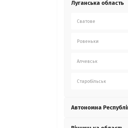
Луганська
область
Сватове
Ровеньки
Алчевськ
Старобільськ
Автономна Республі