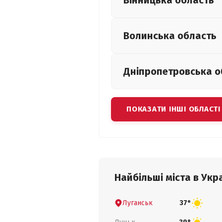
Вінницька
область
Волинська
область
Дніпропетровська
о
ПОКАЗАТИ ІНШІ ОБЛАСТІ
Найбільші міста в Укра
Луганськ
37°