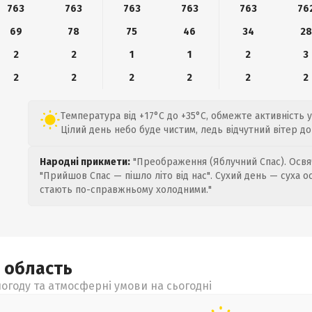
763
763
763
763
763
76
69
78
75
46
34
28
2
2
1
1
2
3
2
2
2
2
2
2
Температура від +17°C до +35°C, обмежте активність у
Цілий день небо буде чистим, ледь відчутний вітер до 
Народні прикмети:
"Преображення (Яблучний Спас). Освяч
"Прийшов Спас — пішло літо від нас". Сухий день — суха о
стають по-справжньому холодними."
а
область
огоду та атмосферні умови на сьогодні