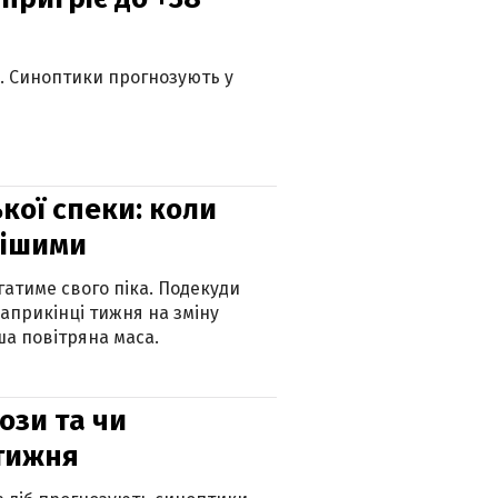
ю. Синоптики прогнозують у
кої спеки: коли
нішими
атиме свого піка. Подекуди
наприкінці тижня на зміну
а повітряна маса.
рози та чи
 тижня