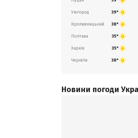
Луцьк
39°
Ужгород
39°
Кропивницький
38°
Полтава
35°
Харків
35°
Чернігів
38°
Новини погоди Украї