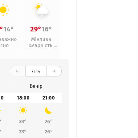
°
14°
29°
16°
еважно
Мінлива
ясно
хмарність,
слабкий дощ
7
/14
Вечір
00
18:00
21:00
°
33°
26°
°
33°
26°