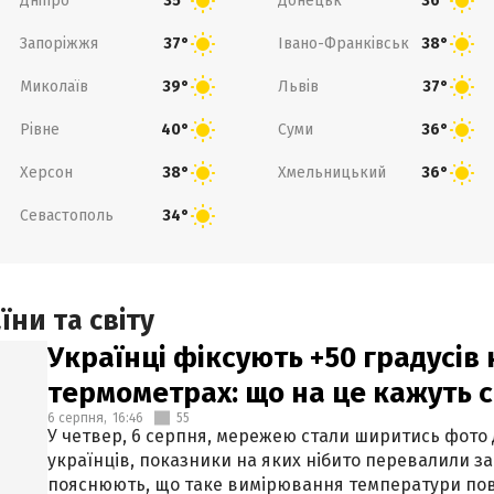
Дніпро
Донецьк
35°
36°
Запоріжжя
Івано-Франківськ
37°
38°
Миколаїв
Львів
39°
37°
Рівне
Суми
40°
36°
Херсон
Хмельницький
38°
36°
Севастополь
34°
ни та світу
Українці фіксують +50 градусів
термометрах: що на це кажуть 
6 серпня,
16:46
55
У четвер, 6 серпня, мережею стали ширитись фото
українців, показники на яких нібито перевалили за
пояснюють, що таке вимірювання температури пов