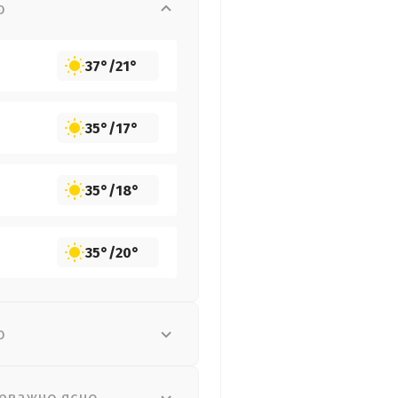
о
37°
/
21°
35°
/
17°
35°
/
18°
35°
/
20°
о