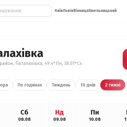
Київ
Львів
Вінниця
Хмельницький
алахівка
район, Паталахівка, 49.4°Пн, 38.01°Сх
ора
По годинах
Тиждень
10 днів
2 тижні
Сб
Нд
Пн
08.08
09.08
10.08
1