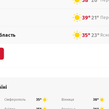
38°
20°
Пер
39°
21°
Пер
35°
23°
бласть
Ясн
їні
Сімферополь
Вінниця
35°
38°