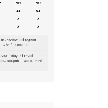
2
761
762
33
53
2
2
2
2
 найспекотніші години.
3 м/с, без опадів.
ують яблука і груші.
сінь, мокрий — мокра. Ночі