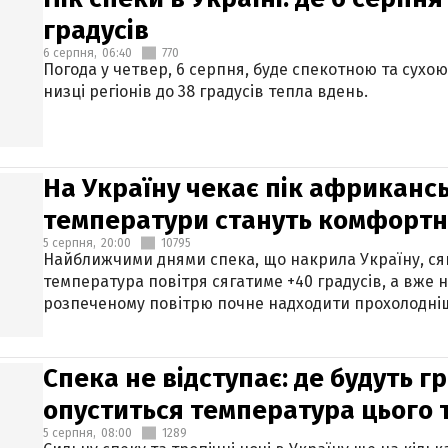
градусів
6 серпня,
06:40
770
Погода у четвер, 6 серпня, буде спекотною та сухо
низці регіонів до 38 градусів тепла вдень.
На Україну чекає пік африкансь
температури стануть комфорт
5 серпня,
20:00
10795
Найближчими днями спека, що накрила Україну, сяг
температура повітря сягатиме +40 градусів, а вже 
розпеченому повітрю почне надходити прохолодніш
Спека не відступає: де будуть г
опуститься температура цього
5 серпня,
08:00
1289