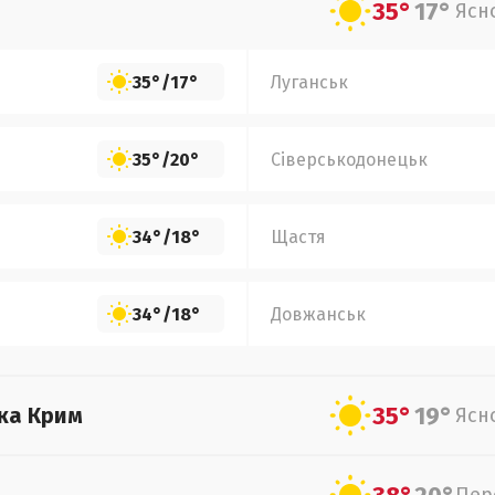
35°
17°
Ясн
35°
/
17°
Луганськ
35°
/
20°
Сіверськодонецьк
34°
/
18°
Щастя
34°
/
18°
Довжанськ
35°
19°
ка Крим
Ясн