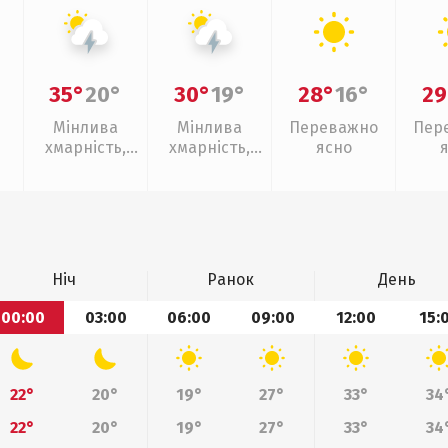
35°
20°
30°
19°
28°
16°
29
Мінлива
Мінлива
Переважно
Пер
хмарність,
хмарність,
ясно
грози
грози
Ніч
Ранок
День
00:00
03:00
06:00
09:00
12:00
15:
22°
20°
19°
27°
33°
34
22°
20°
19°
27°
33°
34