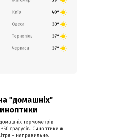
Житомир
39°
Київ
40°
Одеса
33°
Тернопіль
37°
Черкаси
37°
 на "домашніх"
синоптики
 домашніх термометрів
 +50 градусів. Синоптики ж
ітря – неправильне.