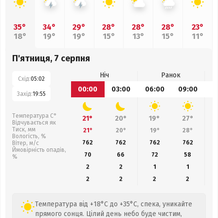
35°
34°
29°
28°
28°
28°
23°
18°
19°
19°
15°
13°
15°
11°
П'ятниця, 7 серпня
Ніч
Ранок
Схід:
05:02
00:00
03:00
06:00
09:00
1
Захід:
19:55
Температура С°
21°
20°
19°
27°
Відчувається як
Тиск, мм
21°
20°
19°
28°
Вологість, %
762
762
762
762
Вітер, м/с
Ймовірність опадів,
70
66
72
58
%
2
2
1
1
2
2
2
2
Температура від +18°C до +35°C, спека, уникайте
прямого сонця. Цілий день небо буде чистим,