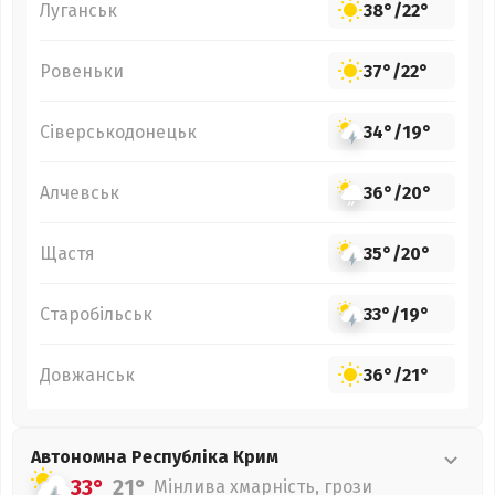
Луганськ
38°
/
22°
Ровеньки
37°
/
22°
Сіверськодонецьк
34°
/
19°
Алчевськ
36°
/
20°
Щастя
35°
/
20°
Старобільськ
33°
/
19°
Довжанськ
36°
/
21°
Автономна Республіка Крим
33°
21°
Мінлива хмарність, грози