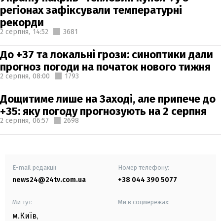
регіонах зафіксували температурні
рекорди
2 серпня,
14:52
3681
До +37 та локальні грози: синоптики дали
прогноз погоди на початок нового тижня
2 серпня,
08:00
1793
Дощитиме лише на Заході, але припече до
+35: яку погоду прогнозують на 2 серпня
2 серпня,
06:57
2698
E-mail редакції
Номер телефону:
news24@24tv.com.ua
+38 044 390 5077
Ми тут:
Ми в соцмережах:
м.Київ
,