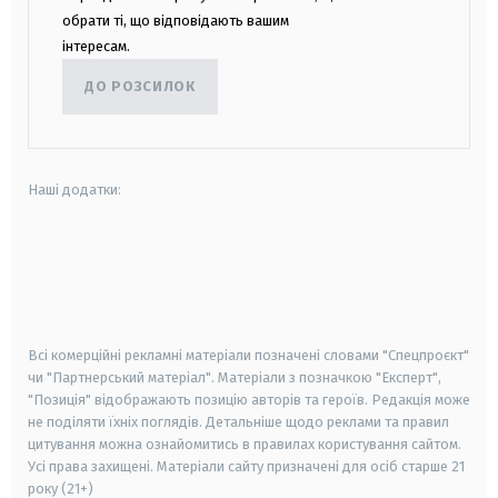
обрати ті, що відповідають вашим
інтересам.
ДО РОЗСИЛОК
Наші додатки:
android
apple
smart tv
samsung smart tv
Всі комерційні рекламні матеріали позначені словами "Спецпроєкт"
чи "Партнерський матеріал". Матеріали з позначкою "Експерт",
"Позиція" відображають позицію авторів та героїв. Редакція може
не поділяти їхніх поглядів. Детальніше щодо реклами та правил
цитування можна ознайомитись в правилах користування сайтом.
Усі права захищені.
Матеріали сайту призначені для осіб старше
21
року (21+)