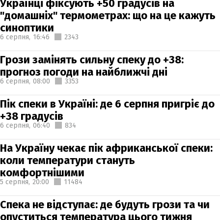
Українці фіксують +50 градусів на
"домашніх" термометрах: що на це кажуть
синоптики
6 серпня,
16:46
2343
Грози замінять сильну спеку до +38:
прогноз погоди на найближчі дні
6 серпня,
08:00
3353
Пік спеки в Україні: де 6 серпня пригріє до
+38 градусів
6 серпня,
06:40
834
На Україну чекає пік африканської спеки:
коли температури стануть
комфортнішими
5 серпня,
20:00
11484
Спека не відступає: де будуть грози та чи
опуститься температура цього тижня