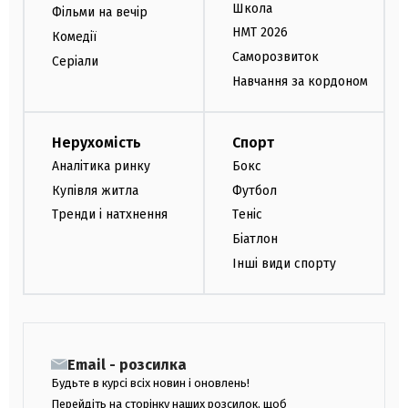
Школа
Фільми на вечір
НМТ 2026
Комедії
Саморозвиток
Серіали
Навчання за кордоном
Нерухомість
Спорт
Аналітика ринку
Бокс
Купівля житла
Футбол
Тренди і натхнення
Теніс
Біатлон
Інші види спорту
Email - розсилка
Будьте в курсі всіх новин і оновлень!
Перейдіть на сторінку наших розсилок, щоб