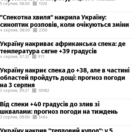
5 серпня,
08:00
1320
"Спекотна хвиля" накрила Україну:
синоптик розповів, коли очікуються зміни
4 серпня,
08:00
2350
Україну накриває африканська спека: де
температура сягне +39 градусів
4 серпня,
07:32
911
Україну накриє спека до +38, але в частині
областей пройдуть дощі: прогноз погоди
на 3 серпня
3 серпня,
09:27
10982
Від спеки +40 градусів до злив зі
шквалами: прогноз погоди на тиждень
3 серпня,
08:00
5464
Україну накрив "тепловий купол": у 5