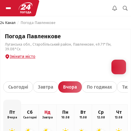
24 Канал
Погода Павленкове
Погода Павленкове
Луганська обл., Старобільський район, Павленкове, 49.71°Пн,
39.08°Сх
Змінити місто
Сьогодні
Завтра
Вчора
По годинах
Тиж
Пт
Сб
Нд
Пн
Вт
Ср
Чт
Вчора
Сьогодні
Завтра
10.08
11.08
12.08
13.08