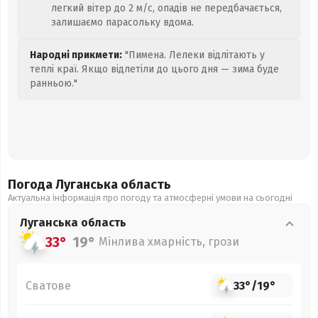
легкий вітер до 2 м/с, опадів не передбачається,
залишаємо парасольку вдома.
Народні прикмети:
"Пимена. Лелеки відлітають у
теплі краї. Якщо відлетіли до цього дня — зима буде
ранньою."
Погода Луганська
область
Актуальна інформація про погоду та атмосферні умови на сьогодні
Луганська
область
33°
19°
Мінлива хмарність, грози
Сватове
33°
/
19°