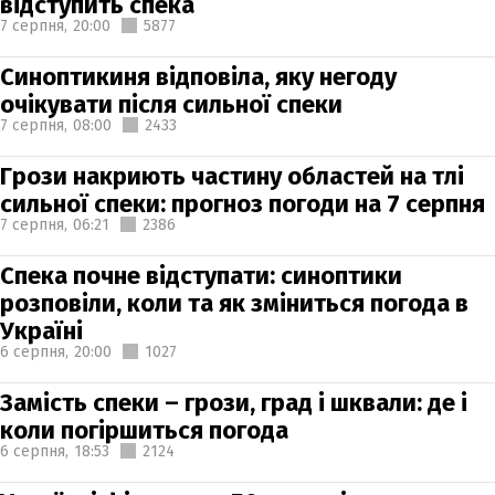
відступить спека
7 серпня,
20:00
5877
Синоптикиня відповіла, яку негоду
очікувати після сильної спеки
7 серпня,
08:00
2433
Грози накриють частину областей на тлі
сильної спеки: прогноз погоди на 7 серпня
7 серпня,
06:21
2386
Спека почне відступати: синоптики
розповіли, коли та як зміниться погода в
Україні
6 серпня,
20:00
1027
Замість спеки – грози, град і шквали: де і
коли погіршиться погода
6 серпня,
18:53
2124