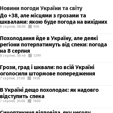
Новини погоди України та світу
До +38, але місцями з грозами та
шквалами: якою буде погода на вихідних
8 серпня,
08:00
906
Похолодання йде в Україну, але деякі
регіони потерпатимуть від спеки: погода
на 8 серпня
8 серпня,
06:46
1299
Грози, град і шквали: по всій Україні
оголосили штормове попередження
7 серпня,
21:00
1936
В Україні дещо похолодає: як надовго
відступить спека
7 серпня,
20:00
7600
Синоптикиня відповіла, яку негоду