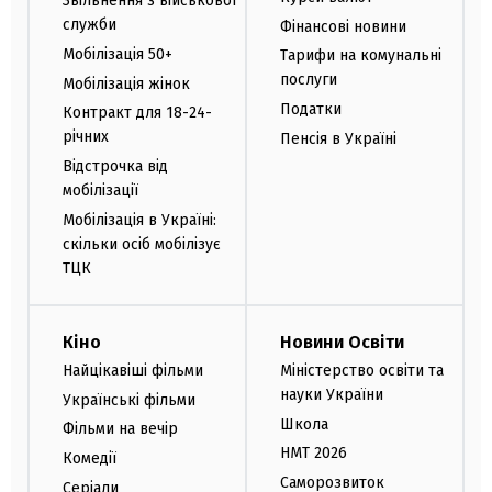
Звільнення з військової
служби
Фінансові новини
Мобілізація 50+
Тарифи на комунальні
послуги
Мобілізація жінок
Податки
Контракт для 18-24-
річних
Пенсія в Україні
Відстрочка від
мобілізації
Мобілізація в Україні:
скільки осіб мобілізує
ТЦК
Кіно
Новини Освіти
Найцікавіші фільми
Міністерство освіти та
науки України
Українські фільми
Школа
Фільми на вечір
НМТ 2026
Комедії
Саморозвиток
Серіали