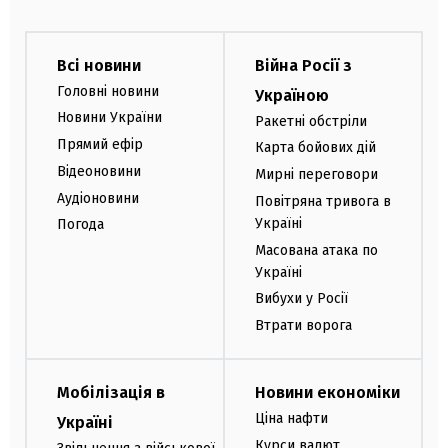
Всі новини
Війна Росії з
Головні новини
Україною
Новини України
Ракетні обстріли
Прямий ефір
Карта бойових дій
Відеоновини
Мирні переговори
Аудіоновини
Повітряна тривога в
Україні
Погода
Масована атака по
Україні
Вибухи у Росії
Втрати ворога
Мобілізація в
Новини економіки
Ціна нафти
Україні
Курси валют