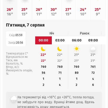
26°
25°
26°
30°
27°
24°
25°
16°
15°
11°
12°
15°
10°
9°
П'ятниця, 7 серпня
Ніч
Ранок
Схід:
05:59
00:00
03:00
06:00
09:00
1
Захід:
20:56
Температура С°
22°
22°
21°
21°
Відчувається як
Тиск, мм
22°
22°
21°
21°
Вологість, %
760
760
760
761
Вітер, м/с
Ймовірність опадів,
56
71
80
72
%
1
1
1
4
2
4
2
6
На термометрі від +16°C до +26°C, тепла погода,
не забудьте про воду. Вранці йтиме дощ. Вдень
інтенсивність дощу зменшиться.