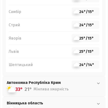
Самбір
24°
/
15°
Стрий
24°
/
15°
Яворів
25°
/
15°
Львів
25°
/
15°
Шептицький
24°
/
14°
Автономна Республіка Крим
33°
21°
Мінлива хмарність
Вінницька
область