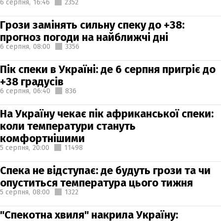
6 серпня,
16:46
2352
Грози замінять сильну спеку до +38:
прогноз погоди на найближчі дні
6 серпня,
08:00
3356
Пік спеки в Україні: де 6 серпня пригріє до
+38 градусів
6 серпня,
06:40
836
На Україну чекає пік африканської спеки:
коли температури стануть
комфортнішими
5 серпня,
20:00
11498
Спека не відступає: де будуть грози та чи
опуститься температура цього тижня
5 серпня,
08:00
1322
"Спекотна хвиля" накрила Україну: