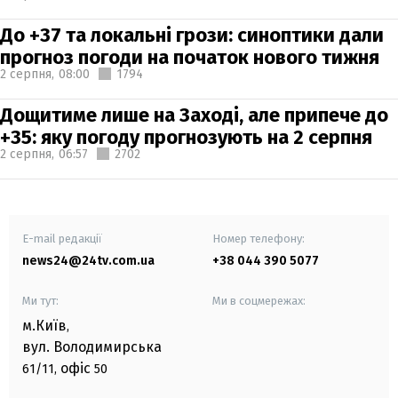
До +37 та локальні грози: синоптики дали
прогноз погоди на початок нового тижня
2 серпня,
08:00
1794
Дощитиме лише на Заході, але припече до
+35: яку погоду прогнозують на 2 серпня
2 серпня,
06:57
2702
E-mail редакції
Номер телефону:
news24@24tv.com.ua
+38 044 390 5077
Ми тут:
Ми в соцмережах:
м.Київ
,
вул. Володимирська
офіс
61/11,
50