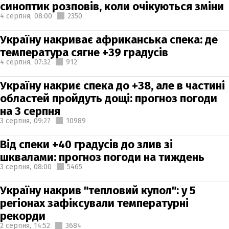
синоптик розповів, коли очікуються зміни
4 серпня,
08:00
2350
Україну накриває африканська спека: де
температура сягне +39 градусів
4 серпня,
07:32
912
Україну накриє спека до +38, але в частині
областей пройдуть дощі: прогноз погоди
на 3 серпня
3 серпня,
09:27
10989
Від спеки +40 градусів до злив зі
шквалами: прогноз погоди на тиждень
3 серпня,
08:00
5465
Україну накрив "тепловий купол": у 5
регіонах зафіксували температурні
рекорди
2 серпня,
14:52
3684