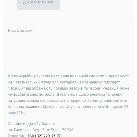
ДО РОЗСИЛОК
Наші додатки:
android
apple
smart tv
samsung smart tv
Всі комерційні рекламні матеріали позначені словами "Спецпроєкт"
чи "Партнерський матеріал". Матеріали з позначкою "Експерт",
"Позиція" відображають позицію авторів та героїв. Редакція може
не поділяти їхніх поглядів. Детальніше щодо реклами та правил
цитування можна ознайомитись в правилах користування сайтом.
Усі права захищені.
Матеріали сайту призначені для осіб старше
21
року (21+)
Онлайн-медіа «24 Канал»
пл. Галицька, буд. 15, м. Львів, 79008
Телефон
+380 (32) 229-77-77