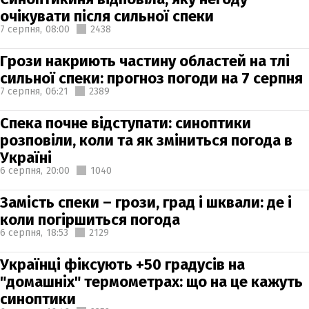
очікувати після сильної спеки
7 серпня,
08:00
2438
Грози накриють частину областей на тлі
сильної спеки: прогноз погоди на 7 серпня
7 серпня,
06:21
2389
Спека почне відступати: синоптики
розповіли, коли та як зміниться погода в
Україні
6 серпня,
20:00
1040
Замість спеки – грози, град і шквали: де і
коли погіршиться погода
6 серпня,
18:53
2129
Українці фіксують +50 градусів на
"домашніх" термометрах: що на це кажуть
синоптики