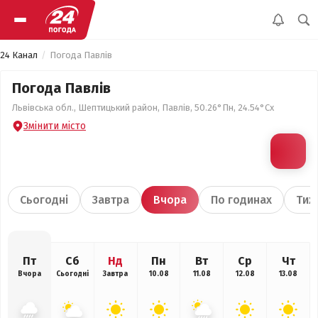
24 Канал
Погода Павлів
Погода Павлів
Львівська обл., Шептицький район, Павлів, 50.26°Пн, 24.54°Сх
Змінити місто
Сьогодні
Завтра
Вчора
По годинах
Тиж
Пт
Сб
Нд
Пн
Вт
Ср
Чт
Вчора
Сьогодні
Завтра
10.08
11.08
12.08
13.08