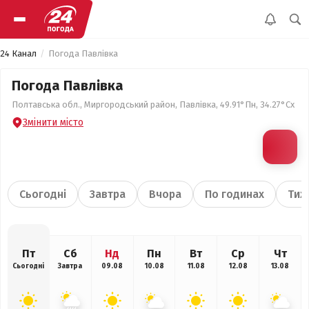
24 Канал
Погода Павлівка
Погода Павлівка
Полтавська обл., Миргородський район, Павлівка, 49.91°Пн, 34.27°Сх
Змінити місто
Сьогодні
Завтра
Вчора
По годинах
Тиж
Пт
Сб
Нд
Пн
Вт
Ср
Чт
Сьогодні
Завтра
09.08
10.08
11.08
12.08
13.08