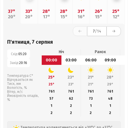
37°
33°
28°
28°
31°
26°
25°
20°
20°
17°
15°
16°
15°
12°
7
/14
П'ятниця, 7 серпня
Ніч
Ранок
Схід:
05:20
00:00
03:00
06:00
09:00
1
Захід:
20:16
Температура С°
25°
23°
21°
28°
Відчувається як
Тиск, мм
25°
23°
21°
29°
Вологість, %
761
761
761
761
Вітер, м/с
Ймовірність опадів,
57
62
73
48
%
1
2
1
1
2
2
2
2
Температура коливатиметься від +20°C до +37°C,