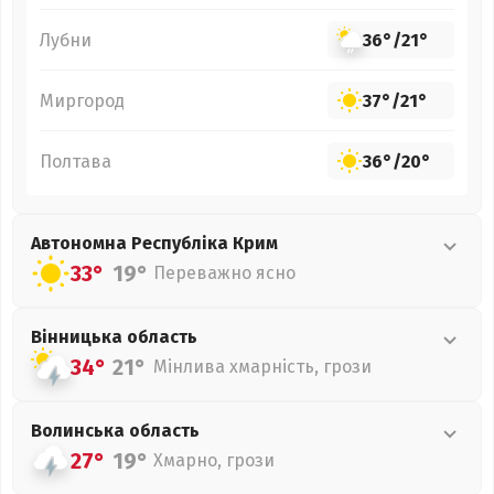
Лубни
36°
/
21°
Миргород
37°
/
21°
Полтава
36°
/
20°
Автономна Республіка Крим
33°
19°
Переважно ясно
Вінницька
область
34°
21°
Мінлива хмарність, грози
Волинська
область
27°
19°
Хмарно, грози