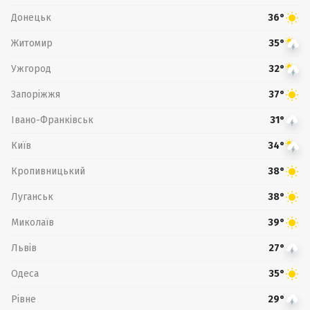
Донецьк
36°
Житомир
35°
Ужгород
32°
Запоріжжя
37°
Івано-Франківськ
31°
Київ
34°
Кропивницький
38°
Луганськ
38°
Миколаїв
39°
Львів
27°
Одеса
35°
Рівне
29°