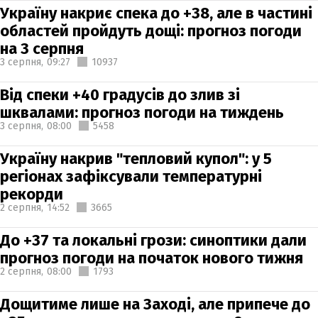
Україну накриє спека до +38, але в частині
областей пройдуть дощі: прогноз погоди
на 3 серпня
3 серпня,
09:27
10937
Від спеки +40 градусів до злив зі
шквалами: прогноз погоди на тиждень
3 серпня,
08:00
5458
Україну накрив "тепловий купол": у 5
регіонах зафіксували температурні
рекорди
2 серпня,
14:52
3665
До +37 та локальні грози: синоптики дали
прогноз погоди на початок нового тижня
2 серпня,
08:00
1793
Дощитиме лише на Заході, але припече до