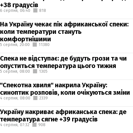
+38 градусів
6 серпня,
06:40
818
На Україну чекає пік африканської спеки:
коли температури стануть
комфортнішими
5 серпня,
20:00
11380
Спека не відступає: де будуть грози та чи
опуститься температура цього тижня
5 серпня,
08:00
1305
"Спекотна хвиля" накрила Україну:
синоптик розповів, коли очікуються зміни
4 серпня,
08:00
2339
Україну накриває африканська спека: де
температура сягне +39 градусів
4 серпня,
07:32
908