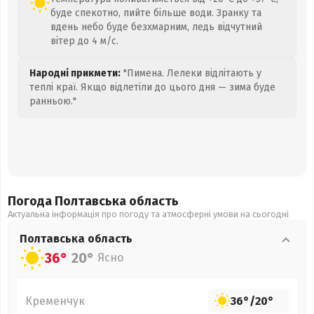
буде спекотно, пийте більше води. Зранку та
вдень небо буде безхмарним, ледь відчутний
вітер до 4 м/с.
Народні прикмети:
"Пимена. Лелеки відлітають у
теплі краї. Якщо відлетіли до цього дня — зима буде
ранньою."
Погода Полтавська
область
Актуальна інформація про погоду та атмосферні умови на сьогодні
Полтавська
область
36°
20°
Ясно
Кременчук
36°
/
20°