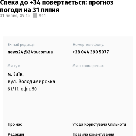
Спека до +34 повертається: прогноз
погоди на 31 липня
31 липня,
09:15
941
E-mail редакції
Номер телефону:
news24@24tv.com.ua
+38 044 390 5077
Ми тут:
Ми в соцмережах:
м.Київ
,
вул. Володимирська
офіс
61/11,
50
Про нас
Угода Користувача Спільноти
Редакція
Правила коментування