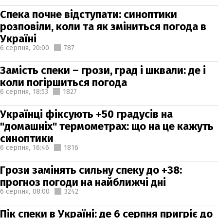
Спека почне відступати: синоптики
розповіли, коли та як зміниться погода в
Україні
6 серпня,
20:00
787
Замість спеки – грози, град і шквали: де і
коли погіршиться погода
6 серпня,
18:53
1827
Українці фіксують +50 градусів на
"домашніх" термометрах: що на це кажуть
синоптики
6 серпня,
16:46
1816
Грози замінять сильну спеку до +38:
прогноз погоди на найближчі дні
6 серпня,
08:00
3242
Пік спеки в Україні: де 6 серпня пригріє до