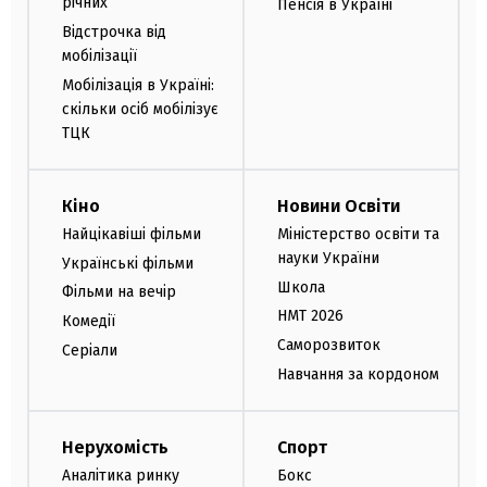
річних
Пенсія в Україні
Відстрочка від
мобілізації
Мобілізація в Україні:
скільки осіб мобілізує
ТЦК
Кіно
Новини Освіти
Найцікавіші фільми
Міністерство освіти та
науки України
Українські фільми
Школа
Фільми на вечір
НМТ 2026
Комедії
Саморозвиток
Серіали
Навчання за кордоном
Нерухомість
Спорт
Аналітика ринку
Бокс