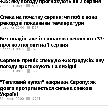
+35: яку погоду прогнозують на 2 серпня
2 серпня,
06:57
2694
Спека на початку серпня: чи поб'є вона
рекордні показники температури
1 серпня,
20:00
1539
Без опадів, але із сильною спекою до +37:
прогноз погоди на 1 серпня
1 серпня,
09:05
657
Серпень приніс спеку до +38 градусів: яку
погоду прогнозують на вихідні
1 серпня,
08:00
844
"Тепловий купол" накриває Європу: як
довго протримається сильна спека в
Україні
31 липня,
20:00
10911