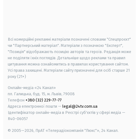
android
apple
smart tv
samsung smart tv
Всі комерційні рекламні матеріали позначені словами "Спецпроєкт"
чи "Партнерський матеріал". Матеріали з позначкою "Експерт",
"Позиція" відображають позицію авторів та героїв. Редакція може
не поділяти їхніх поглядів. Детальніше щодо реклами та правил
цитування можна ознайомитись в правилах користування сайтом.
Усі права захищені.
Матеріали сайту призначені для осіб старше
21
року (21+)
Онлайн-медіа «24 Канал»
пл. Галицька, буд. 15, м. Львів, 79008
Телефон
+380 (32) 229-77-77
Адреса електронної пошти —
legal@24tv.com.ua
Ідентифікатор онлайн-медіа в Реєстрі суб'єктів у сфері медіа —
R40-06057
© 2005—2026,
ПрАТ «Телерадіокомпанія "Люкс"», 24 Канал.