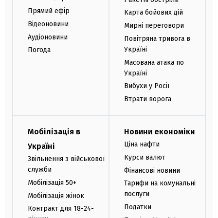
Прямий ефір
Карта бойових дій
Відеоновини
Мирні переговори
Аудіоновини
Повітряна тривога в
Україні
Погода
Масована атака по
Україні
Вибухи у Росії
Втрати ворога
Мобілізація в
Новини економіки
Ціна нафти
Україні
Курси валют
Звільнення з військової
служби
Фінансові новини
Мобілізація 50+
Тарифи на комунальні
послуги
Мобілізація жінок
Податки
Контракт для 18-24-