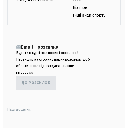
Біатлон
Інші види спорту
Email - розсилка
Будьте в курсі всіх новин і оновлень!
Перейдіть на сторінку наших розсилок, щоб
обрати ті, що відповідають вашим
інтересам.
ДО РОЗСИЛОК
Наші додатки:
android
apple