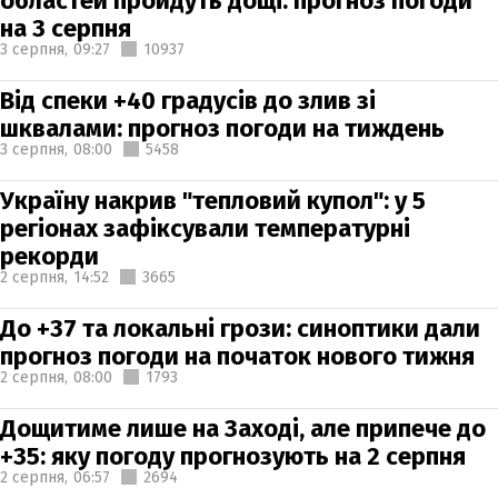
областей пройдуть дощі: прогноз погоди
на 3 серпня
3 серпня,
09:27
10937
Від спеки +40 градусів до злив зі
шквалами: прогноз погоди на тиждень
3 серпня,
08:00
5458
Україну накрив "тепловий купол": у 5
регіонах зафіксували температурні
рекорди
2 серпня,
14:52
3665
До +37 та локальні грози: синоптики дали
прогноз погоди на початок нового тижня
2 серпня,
08:00
1793
Дощитиме лише на Заході, але припече до
+35: яку погоду прогнозують на 2 серпня
2 серпня,
06:57
2694