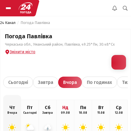
24 Канал
Погода Павлівка
Погода Павлівка
Черкаська обл., Уманський район, Павлівка, 49.25°Пн, 30.48°Сх
Змінити місто
Сьогодні
Завтра
Вчора
По годинах
Тиж
Чт
Пт
Сб
Нд
Пн
Вт
Ср
Вчора
Сьогодні
Завтра
09.08
10.08
11.08
12.08