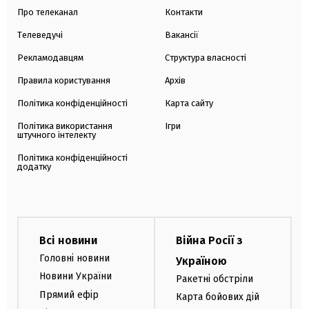
Про телеканал
Контакти
Телеведучі
Вакансії
Рекламодавцям
Структура власності
Правила користування
Архів
Політика конфіденційності
Карта сайту
Політика використання
Ігри
штучного інтелекту
Політика конфіденційності
додатку
Всі новини
Війна Росії з
Головні новини
Україною
Новини України
Ракетні обстріли
Прямий ефір
Карта бойових дій