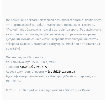
smart tv
samsung smart tv
Всі комерційні рекламні матеріали позначені словами "Спецпроєкт"
чи "Партнерський матеріал". Матеріали з позначкою "Експерт",
"Позиція" відображають позицію авторів та героїв. Редакція може
не поділяти їхніх поглядів. Детальніше щодо реклами та правил
цитування можна ознайомитись в правилах користування сайтом.
Усі права захищені.
Матеріали сайту призначені для осіб старше
21
року (21+)
Онлайн-медіа «24 Канал»
пл. Галицька, буд. 15, м. Львів, 79008
Телефон
+380 (32) 229-77-77
Адреса електронної пошти —
legal@24tv.com.ua
Ідентифікатор онлайн-медіа в Реєстрі суб'єктів у сфері медіа —
R40-06057
© 2005—2026,
ПрАТ «Телерадіокомпанія "Люкс"», 24 Канал.