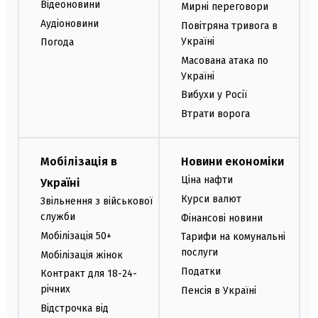
Відеоновини
Мирні переговори
Аудіоновини
Повітряна тривога в
Україні
Погода
Масована атака по
Україні
Вибухи у Росії
Втрати ворога
Мобілізація в
Новини економіки
Ціна нафти
Україні
Курси валют
Звільнення з військової
служби
Фінансові новини
Мобілізація 50+
Тарифи на комунальні
послуги
Мобілізація жінок
Податки
Контракт для 18-24-
річних
Пенсія в Україні
Відстрочка від