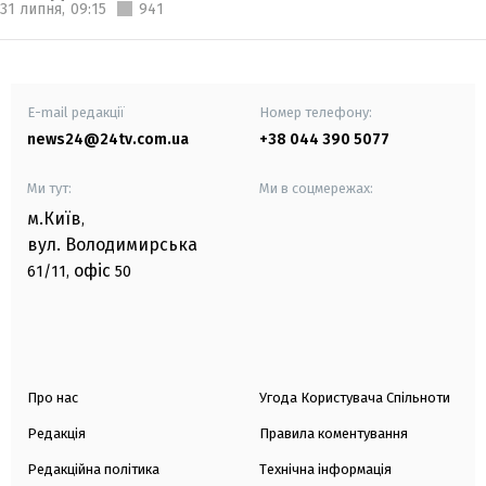
31 липня,
09:15
941
E-mail редакції
Номер телефону:
news24@24tv.com.ua
+38 044 390 5077
Ми тут:
Ми в соцмережах:
м.Київ
,
вул. Володимирська
офіс
61/11,
50
Про нас
Угода Користувача Спільноти
Редакція
Правила коментування
Редакційна політика
Технічна інформація