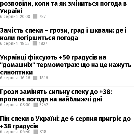
розповіли, коли та як зміниться погода в
Україні
6 серпня,
20:00
787
Замість спеки – грози, град і шквали: де і
коли погіршиться погода
6 серпня,
18:53
1827
Українці фіксують +50 градусів на
"домашніх" термометрах: що на це кажуть
синоптики
6 серпня,
16:46
1816
Грози замінять сильну спеку до +38:
прогноз погоди на найближчі дні
6 серпня,
08:00
3242
Пік спеки в Україні: де 6 серпня пригріє до
+38 градусів
6 серпня,
06:40
818