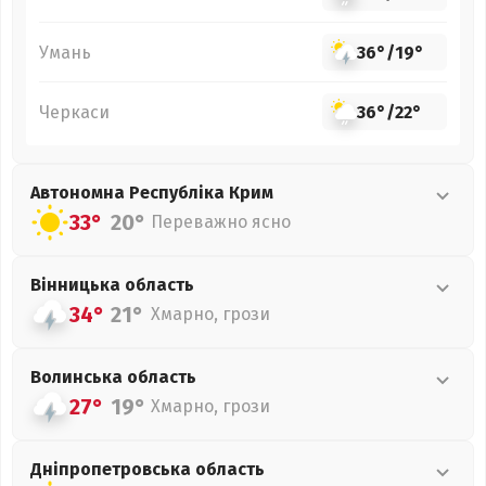
Умань
36°
/
19°
Черкаси
36°
/
22°
Автономна Республіка Крим
33°
20°
Переважно ясно
Вінницька
область
34°
21°
Хмарно, грози
Волинська
область
27°
19°
Хмарно, грози
Дніпропетровська
область