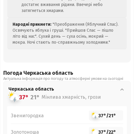
достатнє вживання рідини. Ввечері небо
затягнеться хмарами.
Народні прикмети:
"Преображення (Яблучний Спас).
Освячують яблука і груші. "Прийшов Спас — пішло
літо від нас". Сухий день — суха осінь, мокрий —
мокра. Ночі стають по-справжньому холодними."
Погода Черкаська
область
Актуальна інформація про погоду та атмосферні умови на сьогодні
Черкаська
область
37°
21°
Мінлива хмарність, грози
Звенигородка
37°
/
21°
Золотоноша
37°
/
22°