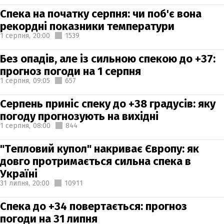
Спека на початку серпня: чи поб'є вона
рекордні показники температури
1 серпня,
20:00
1539
Без опадів, але із сильною спекою до +37:
прогноз погоди на 1 серпня
1 серпня,
09:05
657
Серпень приніс спеку до +38 градусів: яку
погоду прогнозують на вихідні
1 серпня,
08:00
844
"Тепловий купол" накриває Європу: як
довго протримається сильна спека в
Україні
31 липня,
20:00
10911
Спека до +34 повертається: прогноз
погоди на 31 липня