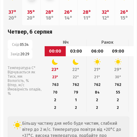
37°
35°
28°
26°
28°
32°
26°
20°
20°
18°
14°
11°
12°
15°
Четвер, 6 серпня
Ніч
Ранок
Схід:
05:34
00:00
03:00
06:00
09:00
1
Захід:
20:29
Температура С°
23°
22°
21°
29°
Відчувається як
Тиск, мм
23°
22°
21°
30°
Вологість, %
763
762
762
762
Вітер, м/с
Ймовірність опадів,
70
79
84
55
%
2
1
2
2
2
2
2
2
Більшу частину дня небо буде чистим, слабкий
вітер до 2 м/с. Температура повітря від +20°C до
+37°C, висока температура, подбайте про