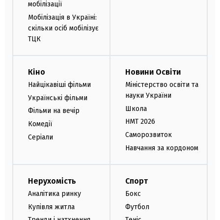
мобілізації
Мобілізація в Україні:
скільки осіб мобілізує
ТЦК
Кіно
Новини Освіти
Найцікавіші фільми
Міністерство освіти та
науки України
Українські фільми
Школа
Фільми на вечір
НМТ 2026
Комедії
Саморозвиток
Серіали
Навчання за кордоном
Нерухомість
Спорт
Аналітика ринку
Бокс
Купівля житла
Футбол
Тренди і натхнення
Теніс