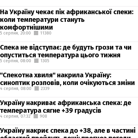
На Україну чекає пік африканської спеки:
коли температури стануть
комфортнішими
5 серпня,
20:00
11380
Спека не відступає: де будуть грози та чи
опуститься температура цього тижня
5 серпня,
08:00
1305
"Спекотна хвиля" накрила Україну:
синоптик розповів, коли очікуються зміни
4 серпня,
08:00
2339
Україну накриває африканська спека: де
температура сягне +39 градусів
4 серпня,
07:32
908
Україну накриє спека до +38, але в частині