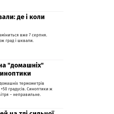
вали: де і коли
 зміниться вже 7 серпня.
ж град і шквали.
 на "домашніх"
синоптики
 домашніх термометрів
 +50 градусів. Синоптики ж
ітря – неправильне.
й на тлі сильної