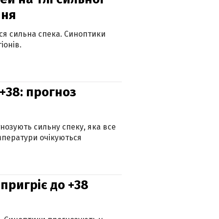
пня
ься сильна спека. Синоптики
іонів.
+38: прогноз
гнозують сильну спеку, яка все
мператури очікуються
 пригріє до +38