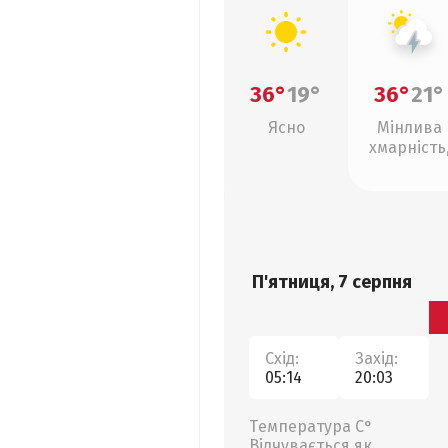
36°
19°
36°
21°
Ясно
Мінлива
хмарність
грози
П'ятниця, 7 серпня
Схід:
Захід:
05:14
20:03
Температура С°
Відчувається як