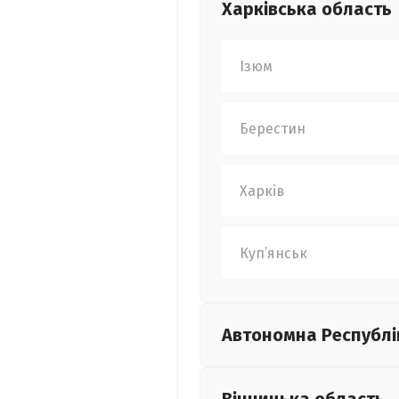
Харківська
область
Ізюм
Берестин
Харків
Куп’янськ
Автономна Республі