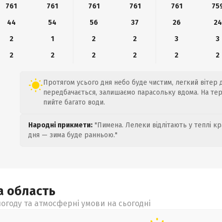
761
761
761
761
761
75
44
54
56
37
26
24
2
1
2
2
3
3
2
2
2
2
2
2
Протягом усього дня небо буде чистим, легкий вітер д
передбачається, залишаємо парасольку вдома. На терм
пийте багато води.
Народні прикмети:
"Пимена. Лелеки відлітають у теплі кр
дня — зима буде ранньою."
ка
область
огоду та атмосферні умови на сьогодні