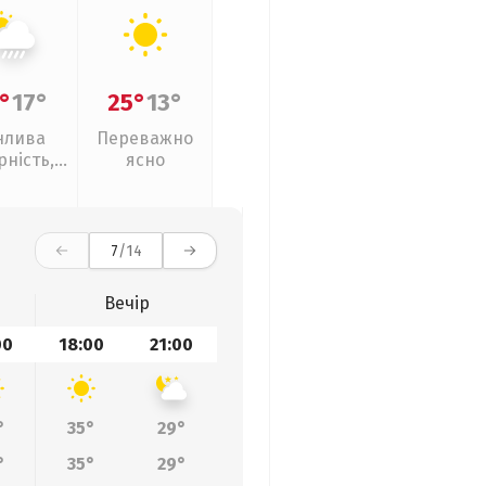
°
17°
25°
13°
нлива
Переважно
рність,
ясно
ливи
7
/14
Вечір
00
18:00
21:00
°
35°
29°
°
35°
29°