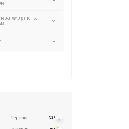
зи
лива хмарність,
зи
о
Чернівці
33°