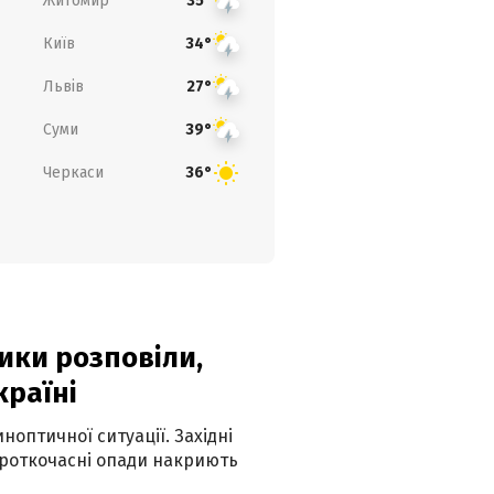
Житомир
35°
Київ
34°
Львів
27°
Суми
39°
Черкаси
36°
ики розповіли,
країні
оптичної ситуації. Західні
ороткочасні опади накриють