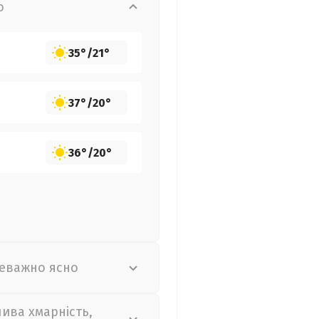
о
35°
/
21°
37°
/
20°
36°
/
20°
еважно ясно
лива хмарність,