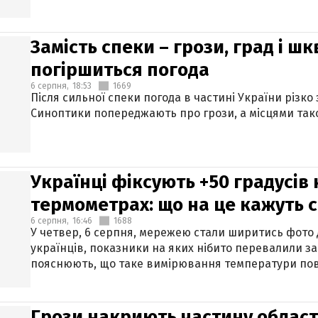
Замість спеки – грози, град і шк
погіршиться погода
6 серпня,
18:53
1669
Після сильної спеки погода в частині України різко
Синоптики попереджають про грози, а місцями тако
Українці фіксують +50 градусів
термометрах: що на це кажуть 
6 серпня,
16:46
1688
У четвер, 6 серпня, мережею стали ширитись фото
українців, показники на яких нібито перевалили за
пояснюють, що таке вимірювання температури пов
Грози накриють частину областе