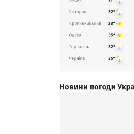
Луцьк
27°
Ужгород
32°
Кропивницький
38°
Одеса
35°
Тернопіль
32°
Чернігів
35°
Новини погоди Украї