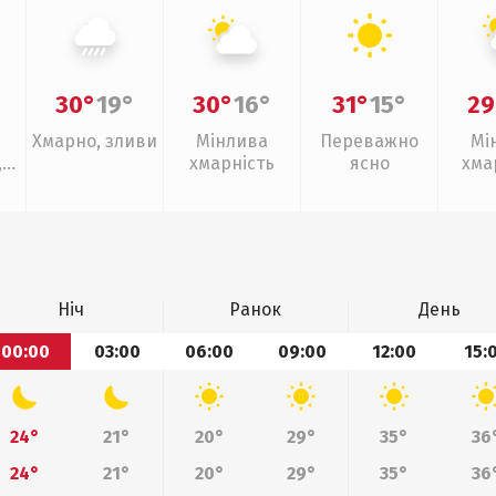
30°
19°
30°
16°
31°
15°
29
Хмарно, зливи
Мінлива
Переважно
Мі
,
хмарність
ясно
хма
з
Ніч
Ранок
День
00:00
03:00
06:00
09:00
12:00
15:
24°
21°
20°
29°
35°
36
24°
21°
20°
29°
35°
36