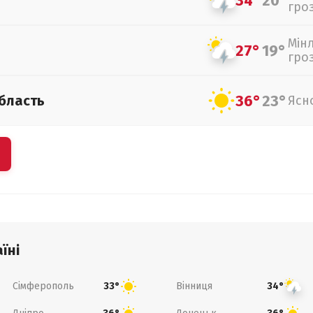
34°
20°
гро
Мін
27°
19°
гро
36°
23°
бласть
Ясн
їні
Сімферополь
Вінниця
33°
34°