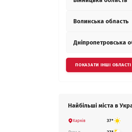
Вінницька
область
Волинська
область
Дніпропетровська
о
ПОКАЗАТИ ІНШІ ОБЛАСТІ
Найбільші міста в Укра
Харків
37°