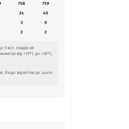
9
758
759
24
40
3
0
2
2
о 3 м/с, опадів не
ометрі від +19°C до +36°C,
аї. Якщо відлетіли до цього