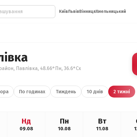
Київ
Львів
Вінниця
Хмельницький
лівка
район, Павлівка, 48.66°Пн, 36.6°Сх
ора
По годинах
Тиждень
10 днів
2 тижні
Нд
Пн
Вт
09.08
10.08
11.08
1