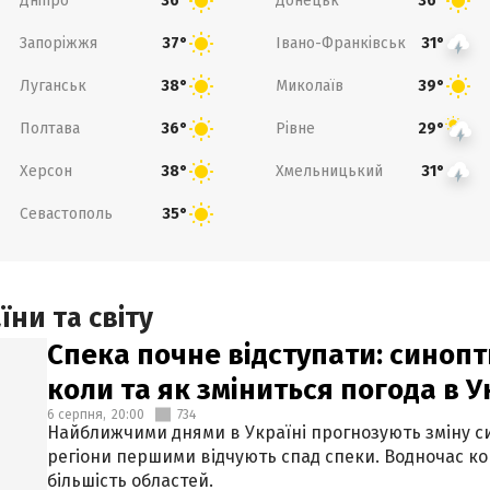
Дніпро
Донецьк
36°
36°
Запоріжжя
Івано-Франківськ
37°
31°
Луганськ
Миколаїв
38°
39°
Полтава
Рівне
36°
29°
Херсон
Хмельницький
38°
31°
Севастополь
35°
ни та світу
Спека почне відступати: синопт
коли та як зміниться погода в У
6 серпня,
20:00
734
Найближчими днями в Україні прогнозують зміну син
регіони першими відчують спад спеки. Водночас к
більшість областей.