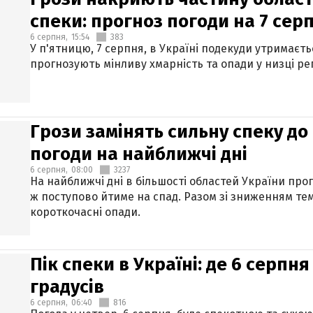
спеки: прогноз погоди на 7 сер
6 серпня,
15:54
383
У п'ятницю, 7 серпня, в Україні подекуди утримаєт
прогнозують мінливу хмарність та опади у низці рег
Грози замінять сильну спеку до 
погоди на найближчі дні
6 серпня,
08:00
3237
На найближчі дні в більшості областей України про
ж поступово йтиме на спад. Разом зі зниженням те
короткочасні опади.
Пік спеки в Україні: де 6 серпня
градусів
6 серпня,
06:40
816