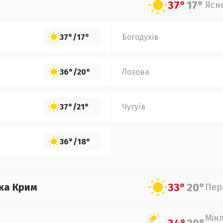
37°
17°
Ясн
37°
/
17°
Богодухів
36°
/
20°
Лозова
37°
/
21°
Чугуїв
36°
/
18°
33°
20°
ка Крим
Пер
Мін