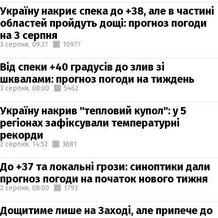
Україну накриє спека до +38, але в частині
областей пройдуть дощі: прогноз погоди
на 3 серпня
3 серпня,
09:27
10977
Від спеки +40 градусів до злив зі
шквалами: прогноз погоди на тиждень
3 серпня,
08:00
5462
Україну накрив "тепловий купол": у 5
регіонах зафіксували температурні
рекорди
2 серпня,
14:52
3681
До +37 та локальні грози: синоптики дали
прогноз погоди на початок нового тижня
2 серпня,
08:00
1793
Дощитиме лише на Заході, але припече до