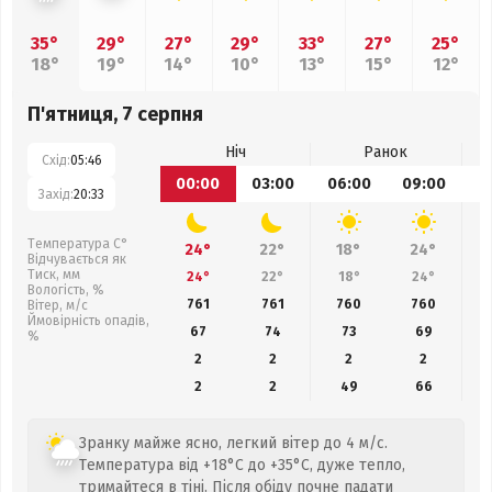
35°
29°
27°
29°
33°
27°
25°
18°
19°
14°
10°
13°
15°
12°
П'ятниця, 7 серпня
Ніч
Ранок
Схід:
05:46
00:00
03:00
06:00
09:00
1
Захід:
20:33
Температура С°
24°
22°
18°
24°
Відчувається як
Тиск, мм
24°
22°
18°
24°
Вологість, %
761
761
760
760
Вітер, м/с
Ймовірність опадів,
67
74
73
69
%
2
2
2
2
2
2
49
66
Зранку майже ясно, легкий вітер до 4 м/с.
Температура від +18°C до +35°C, дуже тепло,
тримайтеся в тіні. Після обіду почне падати