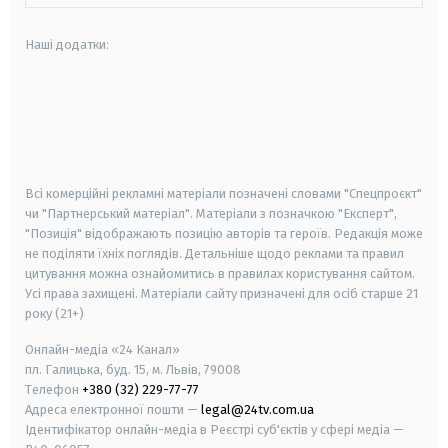
Наші додатки:
android
apple
smart tv
samsung smart tv
Всі комерційні рекламні матеріали позначені словами "Спецпроєкт"
чи "Партнерський матеріал". Матеріали з позначкою "Експерт",
"Позиція" відображають позицію авторів та героїв. Редакція може
не поділяти їхніх поглядів. Детальніше щодо реклами та правил
цитування можна ознайомитись в правилах користування сайтом.
Усі права захищені.
Матеріали сайту призначені для осіб старше
21
року (21+)
Онлайн-медіа «24 Канал»
пл. Галицька, буд. 15, м. Львів, 79008
Телефон
+380 (32) 229-77-77
Адреса електронної пошти —
legal@24tv.com.ua
Ідентифікатор онлайн-медіа в Реєстрі суб'єктів у сфері медіа —