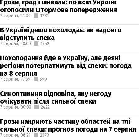
Грози, град і шквали: по всій Україні
оголосили штормове попередження
7 серпня,
21:00
1281
В Україні дещо похолодає: як надовго
відступить спека
7 серпня,
20:00
1742
Похолодання йде в Україну, але деякі
регіони потерпатимуть від спеки: погода
на 8 серпня
7 серпня,
17:39
590
Синоптикиня відповіла, яку негоду
очікувати після сильної спеки
7 серпня,
08:00
2422
Грози накриють частину областей на тлі
сильної спеки: прогноз погоди на 7 серпня
7 серпня,
06:21
2379