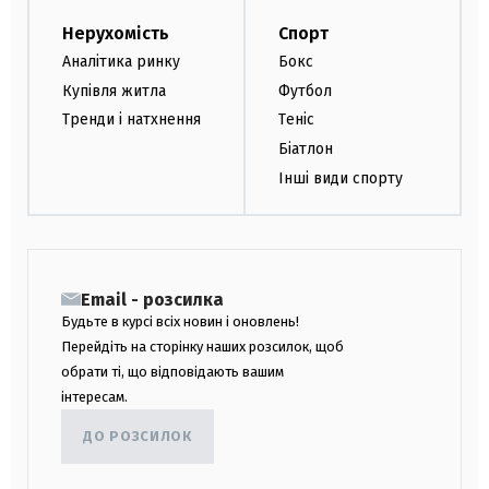
Нерухомість
Спорт
Аналітика ринку
Бокс
Купівля житла
Футбол
Тренди і натхнення
Теніс
Біатлон
Інші види спорту
Email - розсилка
Будьте в курсі всіх новин і оновлень!
Перейдіть на сторінку наших розсилок, щоб
обрати ті, що відповідають вашим
інтересам.
ДО РОЗСИЛОК