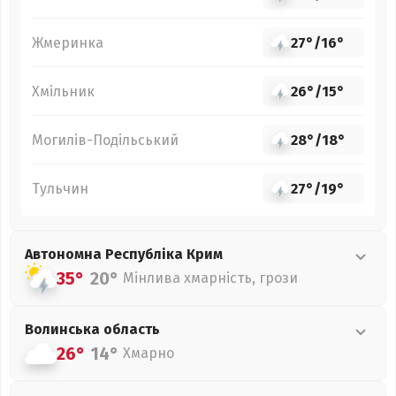
Жмеринка
27°
/
16°
Хмільник
26°
/
15°
Могилів-Подільський
28°
/
18°
Тульчин
27°
/
19°
Автономна Республіка Крим
35°
20°
Мінлива хмарність, грози
Волинська
область
26°
14°
Хмарно