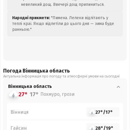
невеликий дощ. Ввечері дощ припиниться.
Народні прикмети:
"Пимена. Лелеки відлітають у
теплі краї. Якщо відлетіли до цього дня — зима буде
ранньою."
Погода Вінницька
область
Актуальна інформація про погоду та атмосферні умови на сьогодні
Вінницька
область
27°
17°
Похмуро, грози
Вінниця
27°
/
17°
Гайсин
28°
/
19°