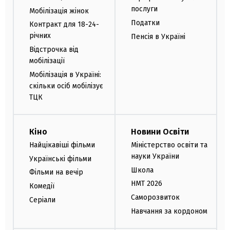
послуги
Мобілізація жінок
Податки
Контракт для 18-24-
річних
Пенсія в Україні
Відстрочка від
мобілізації
Мобілізація в Україні:
скільки осіб мобілізує
ТЦК
Кіно
Новини Освіти
Найцікавіші фільми
Міністерство освіти та
науки України
Українські фільми
Школа
Фільми на вечір
НМТ 2026
Комедії
Саморозвиток
Серіали
Навчання за кордоном