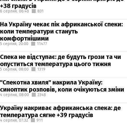
+38 градусів
6 серпня,
06:40
831
На Україну чекає пік африканської спеки:
коли температури стануть
комфортнішими
5 серпня,
20:00
11477
Спека не відступає: де будуть грози та чи
опуститься температура цього тижня
5 серпня,
08:00
1319
"Спекотна хвиля" накрила Україну:
синоптик розповів, коли очікуються зміни
4 серпня,
08:00
2348
Україну накриває африканська спека: де
температура сягне +39 градусів
4 серпня,
07:32
911