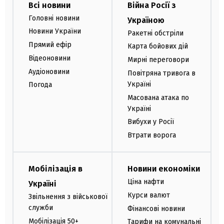
Всі новини
Війна Росії з
Головні новини
Україною
Новини України
Ракетні обстріли
Прямий ефір
Карта бойових дій
Відеоновини
Мирні переговори
Аудіоновини
Повітряна тривога в
Україні
Погода
Масована атака по
Україні
Вибухи у Росії
Втрати ворога
Мобілізація в
Новини економіки
Ціна нафти
Україні
Курси валют
Звільнення з військової
служби
Фінансові новини
Мобілізація 50+
Тарифи на комунальні