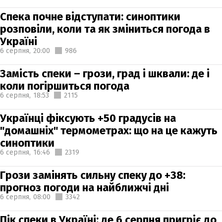
Спека почне відступати: синоптики
розповіли, коли та як зміниться погода в
Україні
6 серпня,
20:00
986
Замість спеки – грози, град і шквали: де і
коли погіршиться погода
6 серпня,
18:53
2115
Українці фіксують +50 градусів на
"домашніх" термометрах: що на це кажуть
синоптики
6 серпня,
16:46
2319
Грози замінять сильну спеку до +38:
прогноз погоди на найближчі дні
6 серпня,
08:00
3342
Пік спеки в Україні: де 6 серпня пригріє до