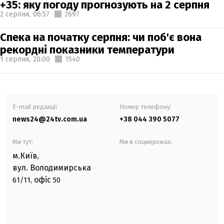
+35: яку погоду прогнозують на 2 серпня
2 серпня,
06:57
2697
Спека на початку серпня: чи поб'є вона
рекордні показники температури
1 серпня,
20:00
1540
E-mail редакції
Номер телефону:
news24@24tv.com.ua
+38 044 390 5077
Ми тут:
Ми в соцмережах:
м.Київ
,
вул. Володимирська
офіс
61/11,
50