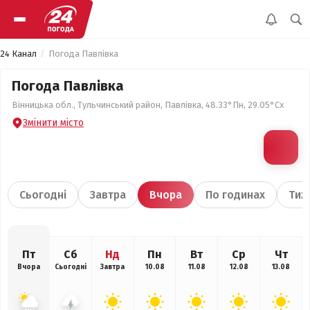
24 Канал
Погода Павлівка
Погода Павлівка
Вінницька обл., Тульчинський район, Павлівка, 48.33°Пн, 29.05°Сх
Змінити місто
Сьогодні
Завтра
Вчора
По годинах
Тиж
Пт
Сб
Нд
Пн
Вт
Ср
Чт
Вчора
Сьогодні
Завтра
10.08
11.08
12.08
13.08