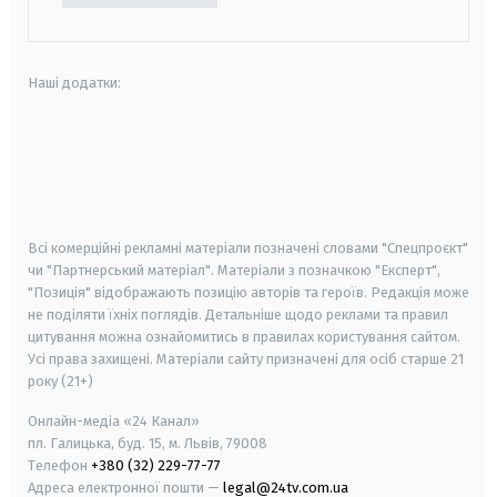
Наші додатки:
android
apple
smart tv
samsung smart tv
Всі комерційні рекламні матеріали позначені словами "Спецпроєкт"
чи "Партнерський матеріал". Матеріали з позначкою "Експерт",
"Позиція" відображають позицію авторів та героїв. Редакція може
не поділяти їхніх поглядів. Детальніше щодо реклами та правил
цитування можна ознайомитись в правилах користування сайтом.
Усі права захищені.
Матеріали сайту призначені для осіб старше
21
року (21+)
Онлайн-медіа «24 Канал»
пл. Галицька, буд. 15, м. Львів, 79008
Телефон
+380 (32) 229-77-77
Адреса електронної пошти —
legal@24tv.com.ua