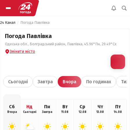
24 Канал
Погода Павлівка
Погода Павлівка
Одеська обл., Болградський район, Павлівка, 45.96°Пн, 29.49°Сх
Змінити місто
Сьогодні
Завтра
Вчора
По годинах
Тиж
Сб
Нд
Пн
Вт
Ср
Чт
Пт
Вчора
Сьогодні
Завтра
11.08
12.08
13.08
14.08