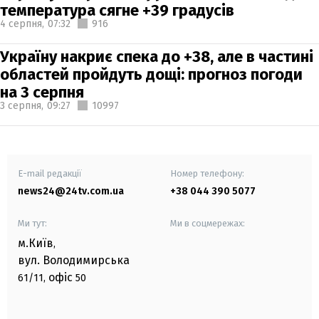
температура сягне +39 градусів
4 серпня,
07:32
916
Україну накриє спека до +38, але в частині
областей пройдуть дощі: прогноз погоди
на 3 серпня
3 серпня,
09:27
10997
E-mail редакції
Номер телефону:
news24@24tv.com.ua
+38 044 390 5077
Ми тут:
Ми в соцмережах:
м.Київ
,
вул. Володимирська
офіс
61/11,
50