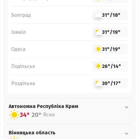
Болград
31°
/
18°
Ізмаїл
31°
/
19°
Одеса
31°
/
19°
Подільськ
26°
/
14°
Роздільна
30°
/
17°
Автономна Республіка Крим
34°
20°
Ясно
Вінницька
область