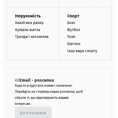
Нерухомість
Спорт
Аналітика ринку
Бокс
Купівля житла
Футбол
Тренди і натхнення
Теніс
Біатлон
Інші види спорту
Email - розсилка
Будьте в курсі всіх новин і оновлень!
Перейдіть на сторінку наших розсилок, щоб
обрати ті, що відповідають вашим
інтересам.
ДО РОЗСИЛОК