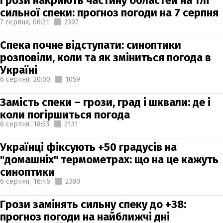
Грози накриють частину областей на тлі
сильної спеки: прогноз погоди на 7 серпня
7 серпня,
06:21
2397
Спека почне відступати: синоптики
розповіли, коли та як зміниться погода в
Україні
6 серпня,
20:00
1059
Замість спеки – грози, град і шквали: де і
коли погіршиться погода
6 серпня,
18:53
2131
Українці фіксують +50 градусів на
"домашніх" термометрах: що на це кажуть
синоптики
6 серпня,
16:46
2380
Грози замінять сильну спеку до +38:
прогноз погоди на найближчі дні