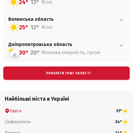
24°
13°
Ясно
Волинська
область
25°
12°
Ясно
Дніпропетровська
область
30°
20°
Мінлива хмарність, грози
ПОКАЗАТИ ІНШІ ОБЛАСТІ
Найбільші міста в Україні
Одеса
31°
Сімферополь
34°
Вінниця
24°