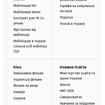
Мобілізація 50+
Тарифи на комунальні
послуги
Мобілізація жінок
Податки
Контракт для 18-24-
річних
Пенсія в Україні
Відстрочка від
мобілізації
Мобілізація в Україні:
скільки осіб мобілізує
ТЦК
Кіно
Новини Освіти
Найцікавіші фільми
Міністерство освіти та
науки України
Українські фільми
Школа
Фільми на вечір
НМТ 2026
Комедії
Саморозвиток
Серіали
Навчання за кордоном