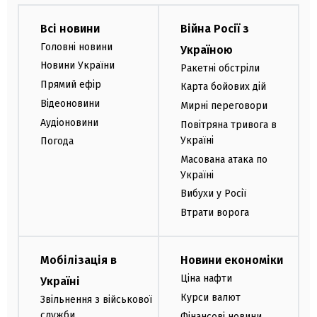
Всі новини
Війна Росії з
Головні новини
Україною
Новини України
Ракетні обстріли
Прямий ефір
Карта бойових дій
Відеоновини
Мирні переговори
Аудіоновини
Повітряна тривога в
Україні
Погода
Масована атака по
Україні
Вибухи у Росії
Втрати ворога
Мобілізація в
Новини економіки
Ціна нафти
Україні
Курси валют
Звільнення з військової
служби
Фінансові новини