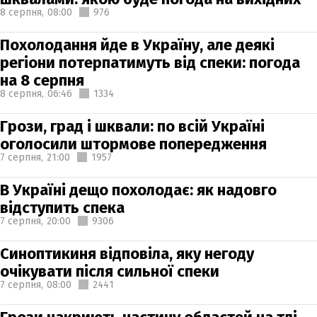
8 серпня,
08:00
976
Похолодання йде в Україну, але деякі
регіони потерпатимуть від спеки: погода
на 8 серпня
8 серпня,
06:46
1334
Грози, град і шквали: по всій Україні
оголосили штормове попередження
7 серпня,
21:00
1957
В Україні дещо похолодає: як надовго
відступить спека
7 серпня,
20:00
9306
Синоптикиня відповіла, яку негоду
очікувати після сильної спеки
7 серпня,
08:00
2441