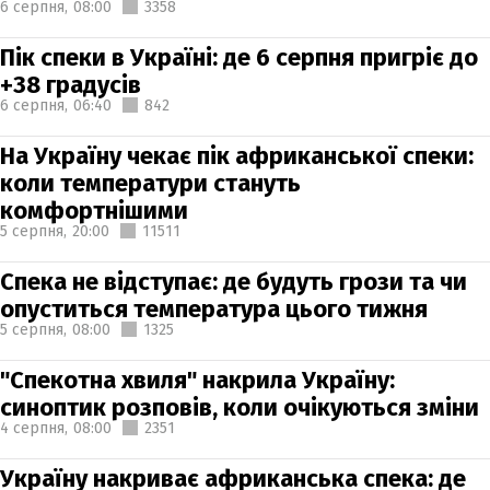
6 серпня,
08:00
3358
Пік спеки в Україні: де 6 серпня пригріє до
+38 градусів
6 серпня,
06:40
842
На Україну чекає пік африканської спеки:
коли температури стануть
комфортнішими
5 серпня,
20:00
11511
Спека не відступає: де будуть грози та чи
опуститься температура цього тижня
5 серпня,
08:00
1325
"Спекотна хвиля" накрила Україну:
синоптик розповів, коли очікуються зміни
4 серпня,
08:00
2351
Україну накриває африканська спека: де