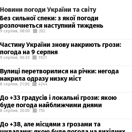
Новини погоди України та світу
Без сильної спеки: з якої погоди
розпочнеться наступний тиждень
9 серпня,
08:00
202
Частину України знову накриють грози:
погода на 9 серпня
9 серпня,
06:33
1921
Вулиці перетворилися на річки: негода
накрила одразу низку міст
8 серпня,
21:00
4244
До +33 градусів і локальні грози: якою
буде погода найближчими днями
8 серпня,
20:00
755
До +38, але місцями з грозами та
шквалами: якою буде погода на вихідних