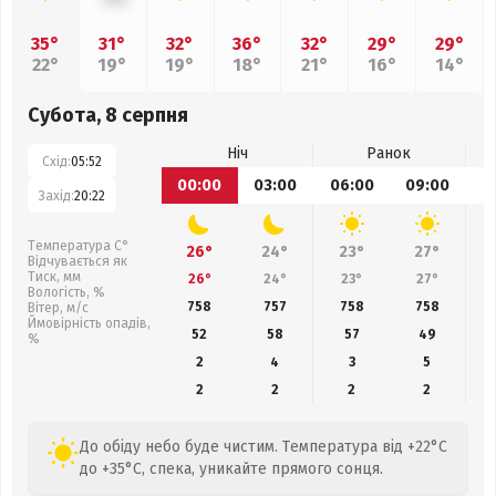
35°
31°
32°
36°
32°
29°
29°
22°
19°
19°
18°
21°
16°
14°
Субота, 8 серпня
Ніч
Ранок
Схід:
05:52
00:00
03:00
06:00
09:00
1
Захід:
20:22
Температура С°
26°
24°
23°
27°
Відчувається як
Тиск, мм
26°
24°
23°
27°
Вологість, %
758
757
758
758
Вітер, м/с
Ймовірність опадів,
52
58
57
49
%
2
4
3
5
2
2
2
2
До обіду небо буде чистим. Температура від +22°C
до +35°C, спека, уникайте прямого сонця.