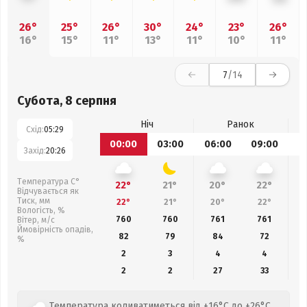
26°
25°
26°
30°
24°
23°
26°
16°
15°
11°
13°
11°
10°
11°
7
/14
Субота, 8 серпня
Ніч
Ранок
Схід:
05:29
00:00
03:00
06:00
09:00
1
Захід:
20:26
Температура С°
22°
21°
20°
22°
Відчувається як
Тиск, мм
22°
21°
20°
22°
Вологість, %
760
760
761
761
Вітер, м/с
Ймовірність опадів,
82
79
84
72
%
2
3
4
4
2
2
27
33
Температура коливатиметься від +16°C до +26°C,