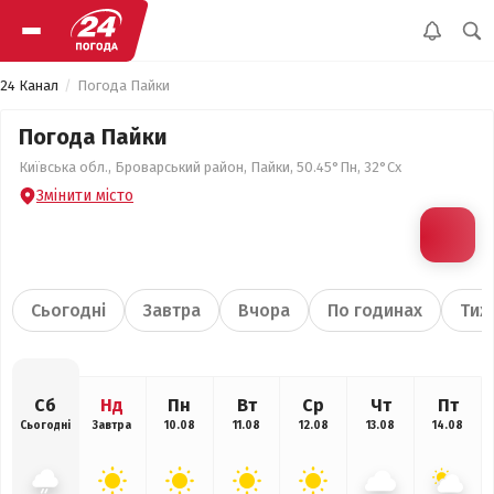
24 Канал
Погода Пайки
Погода Пайки
Київська обл., Броварський район, Пайки, 50.45°Пн, 32°Сх
Змінити місто
Сьогодні
Завтра
Вчора
По годинах
Тиж
Сб
Нд
Пн
Вт
Ср
Чт
Пт
Сьогодні
Завтра
10.08
11.08
12.08
13.08
14.08