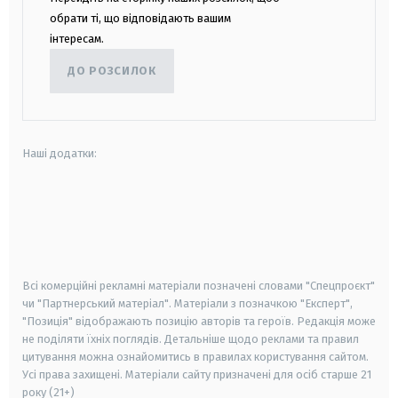
обрати ті, що відповідають вашим
інтересам.
ДО РОЗСИЛОК
Наші додатки:
android
apple
smart tv
samsung smart tv
Всі комерційні рекламні матеріали позначені словами "Спецпроєкт"
чи "Партнерський матеріал". Матеріали з позначкою "Експерт",
"Позиція" відображають позицію авторів та героїв. Редакція може
не поділяти їхніх поглядів. Детальніше щодо реклами та правил
цитування можна ознайомитись в правилах користування сайтом.
Усі права захищені.
Матеріали сайту призначені для осіб старше
21
року (21+)