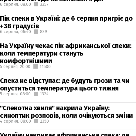
6 серпня,
08:00
3357
Пік спеки в Україні: де 6 серпня пригріє до
+38 градусів
6 серпня,
06:40
839
На Україну чекає пік африканської спеки:
коли температури стануть
комфортнішими
5 серпня,
20:00
11500
Спека не відступає: де будуть грози та чи
опуститься температура цього тижня
5 серпня,
08:00
1324
"Спекотна хвиля" накрила Україну:
синоптик розповів, коли очікуються зміни
4 серпня,
08:00
2350
Україну накриває африканська спека: де