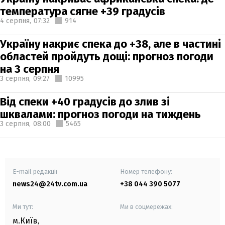
температура сягне +39 градусів
4 серпня,
07:32
914
Україну накриє спека до +38, але в частині
областей пройдуть дощі: прогноз погоди
на 3 серпня
3 серпня,
09:27
10995
Від спеки +40 градусів до злив зі
шквалами: прогноз погоди на тиждень
3 серпня,
08:00
5465
E-mail редакції
Номер телефону:
news24@24tv.com.ua
+38 044 390 5077
Ми тут:
Ми в соцмережах:
м.Київ
,