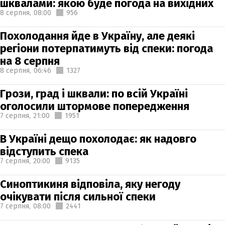
шквалами: якою буде погода на вихідних
8 серпня,
08:00
956
Похолодання йде в Україну, але деякі
регіони потерпатимуть від спеки: погода
на 8 серпня
8 серпня,
06:46
1327
Грози, град і шквали: по всій Україні
оголосили штормове попередження
7 серпня,
21:00
1951
В Україні дещо похолодає: як надовго
відступить спека
7 серпня,
20:00
9135
Синоптикиня відповіла, яку негоду
очікувати після сильної спеки
7 серпня,
08:00
2441