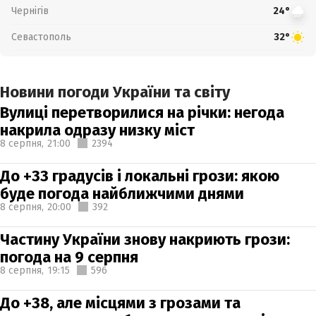
Чернігів
24°
Севастополь
32°
Новини погоди України та світу
Вулиці перетворилися на річки: негода
накрила одразу низку міст
8 серпня,
21:00
2394
До +33 градусів і локальні грози: якою
буде погода найближчими днями
8 серпня,
20:00
392
Частину України знову накриють грози:
погода на 9 серпня
8 серпня,
19:15
596
До +38, але місцями з грозами та