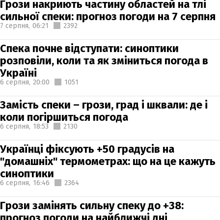
Грози накриють частину областей на тлі
сильної спеки: прогноз погоди на 7 серпня
7 серпня,
06:21
2392
Спека почне відступати: синоптики
розповіли, коли та як зміниться погода в
Україні
6 серпня,
20:00
1051
Замість спеки – грози, град і шквали: де і
коли погіршиться погода
6 серпня,
18:53
2130
Українці фіксують +50 градусів на
"домашніх" термометрах: що на це кажуть
синоптики
6 серпня,
16:46
2364
Грози замінять сильну спеку до +38:
прогноз погоди на найближчі дні