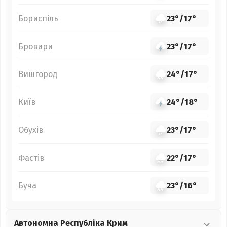
Бориспіль
23°
/
17°
Бровари
23°
/
17°
Вишгород
24°
/
17°
Київ
24°
/
18°
Обухів
23°
/
17°
Фастів
22°
/
17°
Буча
23°
/
16°
Автономна Республіка Крим