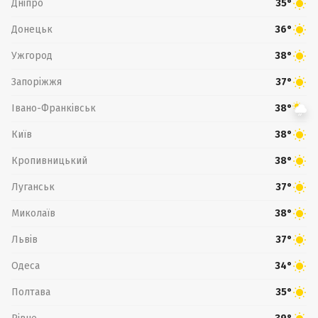
Дніпро
35°
Донецьк
36°
Ужгород
38°
Запоріжжя
37°
Івано-Франківськ
38°
Київ
38°
Кропивницький
38°
Луганськ
37°
Миколаїв
38°
Львів
37°
Одеса
34°
Полтава
35°