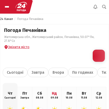
24 Канал
Погода Печанівка
Погода Печанівка
Житомирська обл., Житомирський район, Печанівка, 50.07°Пн,
27.8°Сх
Змінити місто
Сьогодні
Завтра
Вчора
По годинах
Тиж
Чт
Пт
Сб
Нд
Пн
Вт
Ср
Сьогодні
Завтра
08.08
09.08
10.08
11.08
12.08