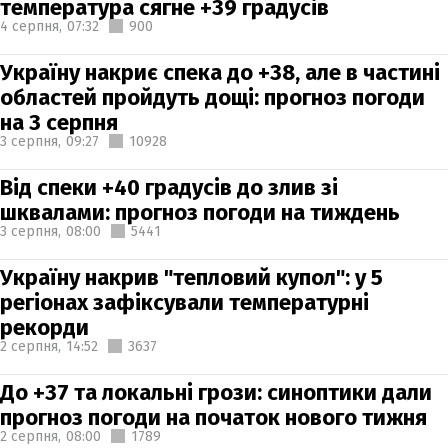
температура сягне +39 градусів
4 серпня,
07:32
900
Україну накриє спека до +38, але в частині
областей пройдуть дощі: прогноз погоди
на 3 серпня
3 серпня,
09:27
10928
Від спеки +40 градусів до злив зі
шквалами: прогноз погоди на тиждень
3 серпня,
08:00
5441
Україну накрив "тепловий купол": у 5
регіонах зафіксували температурні
рекорди
2 серпня,
14:52
3637
До +37 та локальні грози: синоптики дали
прогноз погоди на початок нового тижня
2 серпня,
08:00
1789