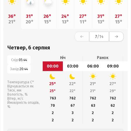
36°
31°
26°
24°
27°
31°
27°
21°
20°
15°
13°
11°
13°
15°
7
/14
Четвер, 6 серпня
Ніч
Ранок
Схід:
05:44
00:00
03:00
06:00
09:00
1
Захід:
20:44
Температура С°
25°
22°
21°
27°
Відчувається як
Тиск, мм
25°
22°
21°
29°
Вологість, %
763
762
762
762
Вітер, м/с
Ймовірність опадів,
70
67
63
62
%
2
3
2
2
2
2
2
2