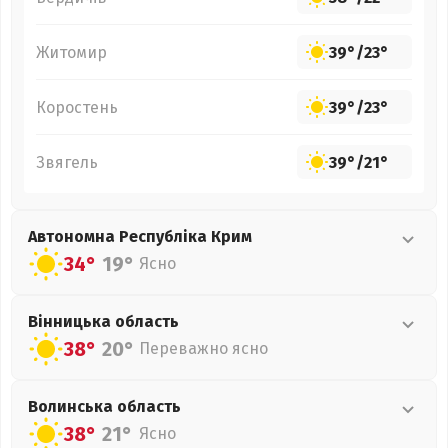
Житомир
39°
/
23°
Коростень
39°
/
23°
Звягель
39°
/
21°
Автономна Республіка Крим
34°
19°
Ясно
Вінницька
область
38°
20°
Переважно ясно
Волинська
область
38°
21°
Ясно