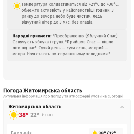
Температура коливатиметься від +21°C до +36°C,
обмежте активність у найспекотніші години. З
ранку до вечора небо буде чистим, ледь
відчутний вітер до 3 м/с, без опадів.
Народні прикмети:
"Преображення (Яблучний Спас).
Освячують яблука і груші. "Прийшов Спас — пішло
літо від нас". Сухий день — суха осінь, мокрий —
мокра. Ночі стають по-справжньому холодними."
Погода Житомирська
область
Актуальна інформація про погоду та атмосферні умови на сьогодні
Житомирська
область
38°
22°
Ясно
Бердичів
38°
/
22°