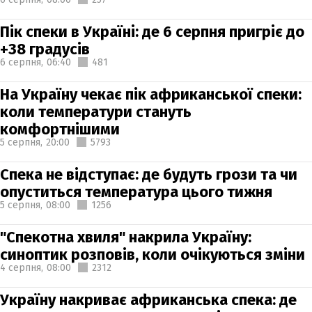
Пік спеки в Україні: де 6 серпня пригріє до
+38 градусів
6 серпня,
06:40
481
На Україну чекає пік африканської спеки:
коли температури стануть
комфортнішими
5 серпня,
20:00
5793
Спека не відступає: де будуть грози та чи
опуститься температура цього тижня
5 серпня,
08:00
1256
"Спекотна хвиля" накрила Україну:
синоптик розповів, коли очікуються зміни
4 серпня,
08:00
2312
Україну накриває африканська спека: де