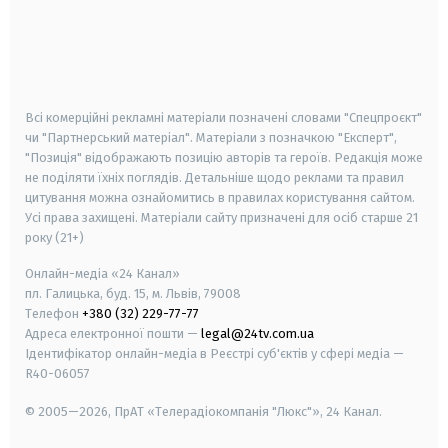
android
apple
smart tv
samsung smart tv
Всі комерційні рекламні матеріали позначені словами "Спецпроєкт"
чи "Партнерський матеріал". Матеріали з позначкою "Експерт",
"Позиція" відображають позицію авторів та героїв. Редакція може
не поділяти їхніх поглядів. Детальніше щодо реклами та правил
цитування можна ознайомитись в правилах користування сайтом.
Усі права захищені.
Матеріали сайту призначені для осіб старше
21
року (21+)
Онлайн-медіа «24 Канал»
пл. Галицька, буд. 15, м. Львів, 79008
Телефон
+380 (32) 229-77-77
Адреса електронної пошти —
legal@24tv.com.ua
Ідентифікатор онлайн-медіа в Реєстрі суб'єктів у сфері медіа —
R40-06057
© 2005—2026,
ПрАТ «Телерадіокомпанія "Люкс"», 24 Канал.