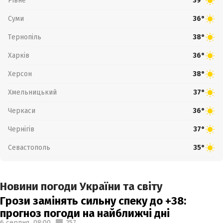
Рівне
39°
Суми
36°
Тернопіль
38°
Харків
36°
Херсон
38°
Хмельницький
37°
Черкаси
36°
Чернігів
37°
Севастополь
35°
Новини погоди України та світу
Грози замінять сильну спеку до +38:
прогноз погоди на найближчі дні
6 серпня,
08:00
257