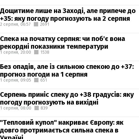
Дощитиме лише на Заході, але припече до
+35: яку погоду прогнозують на 2 серпня
2 серпня,
06:57
2691
Спека на початку серпня: чи поб'є вона
рекордні показники температури
1 серпня,
20:00
1538
Без опадів, але із сильною спекою до +37:
прогноз погоди на 1 серпня
1 серпня,
09:05
651
Серпень приніс спеку до +38 градусів: яку
погоду прогнозують на вихідні
1 серпня,
08:00
839
"Тепловий купол" накриває Європу: як
довго протримається сильна спека в
Україні