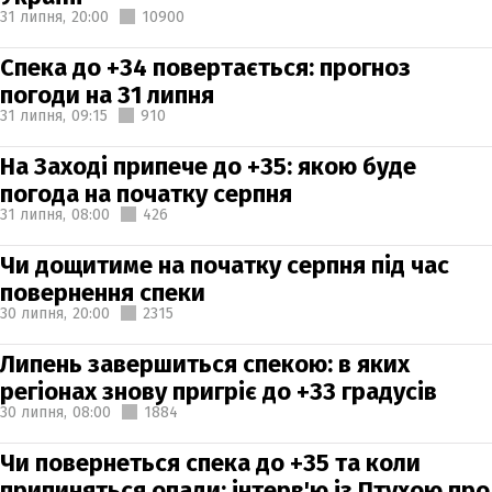
31 липня,
20:00
10900
Спека до +34 повертається: прогноз
погоди на 31 липня
31 липня,
09:15
910
На Заході припече до +35: якою буде
погода на початку серпня
31 липня,
08:00
426
Чи дощитиме на початку серпня під час
повернення спеки
30 липня,
20:00
2315
Липень завершиться спекою: в яких
регіонах знову пригріє до +33 градусів
30 липня,
08:00
1884
Чи повернеться спека до +35 та коли
припиняться опади: інтерв'ю із Птухою про