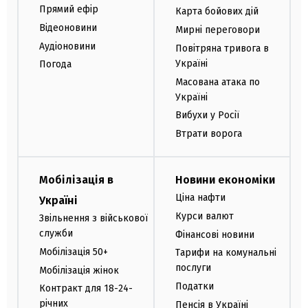
Прямий ефір
Карта бойових дій
Відеоновини
Мирні переговори
Аудіоновини
Повітряна тривога в
Україні
Погода
Масована атака по
Україні
Вибухи у Росії
Втрати ворога
Мобілізація в
Новини економіки
Ціна нафти
Україні
Курси валют
Звільнення з військової
служби
Фінансові новини
Мобілізація 50+
Тарифи на комунальні
послуги
Мобілізація жінок
Податки
Контракт для 18-24-
річних
Пенсія в Україні