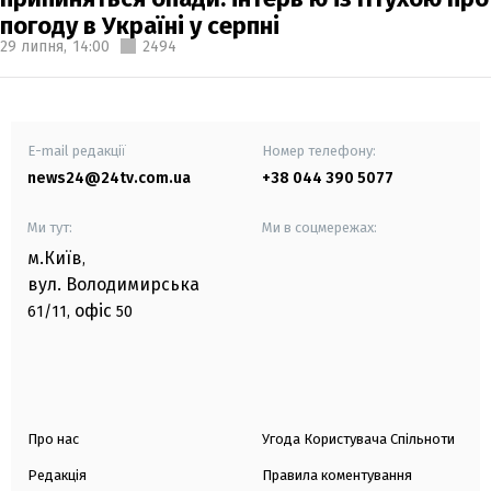
погоду в Україні у серпні
29 липня,
14:00
2494
E-mail редакції
Номер телефону:
news24@24tv.com.ua
+38 044 390 5077
Ми тут:
Ми в соцмережах:
м.Київ
,
вул. Володимирська
офіс
61/11,
50
Про нас
Угода Користувача Спільноти
Редакція
Правила коментування