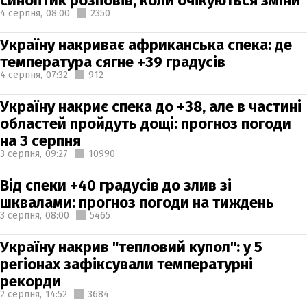
синоптик розповів, коли очікуються зміни
4 серпня,
08:00
2350
Україну накриває африканська спека: де
температура сягне +39 градусів
4 серпня,
07:32
912
Україну накриє спека до +38, але в частині
областей пройдуть дощі: прогноз погоди
на 3 серпня
3 серпня,
09:27
10990
Від спеки +40 градусів до злив зі
шквалами: прогноз погоди на тиждень
3 серпня,
08:00
5465
Україну накрив "тепловий купол": у 5
регіонах зафіксували температурні
рекорди
2 серпня,
14:52
3684