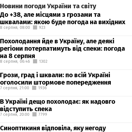
Новини погоди України та світу
До +38, але місцями з грозами та
шквалами: якою буде погода на вихідних
8 серпня,
08:00
923
Похолодання йде в Україну, але деякі
регіони потерпатимуть від спеки: погода
на 8 серпня
8 серпня,
06:46
1302
Грози, град і шквали: по всій Україні
оголосили штормове попередження
7 серпня,
21:00
1936
В Україні дещо похолодає: як надовго
відступить спека
7 серпня,
20:00
7799
Синоптикиня відповіла, яку негоду