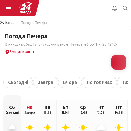
24 Канал
Погода Печера
Погода Печера
Вінницька обл., Тульчинський район, Печера, 48.85°Пн, 28.72°Сх
Змінити місто
Сьогодні
Завтра
Вчора
По годинах
Тиж
Сб
Нд
Пн
Вт
Ср
Чт
Пт
Сьогодні
Завтра
10.08
11.08
12.08
13.08
14.08