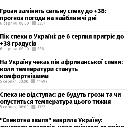
Грози замінять сильну спеку до +38:
прогноз погоди на найближчі дні
6 серпня,
08:00
3357
Пік спеки в Україні: де 6 серпня пригріє до
+38 градусів
6 серпня,
06:40
836
На Україну чекає пік африканської спеки:
коли температури стануть
комфортнішими
5 серпня,
20:00
11499
Спека не відступає: де будуть грози та чи
опуститься температура цього тижня
5 серпня,
08:00
1322
"Спекотна хвиля" накрила Україну: