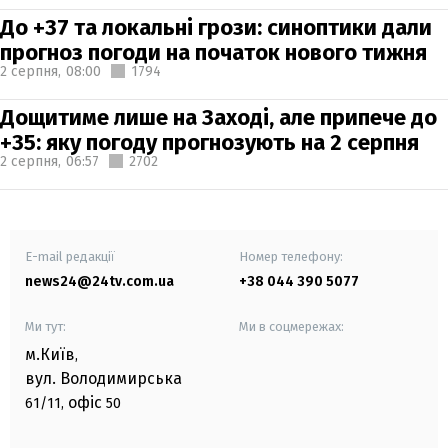
До +37 та локальні грози: синоптики дали
прогноз погоди на початок нового тижня
2 серпня,
08:00
1794
Дощитиме лише на Заході, але припече до
+35: яку погоду прогнозують на 2 серпня
2 серпня,
06:57
2702
E-mail редакції
Номер телефону:
news24@24tv.com.ua
+38 044 390 5077
Ми тут:
Ми в соцмережах:
м.Київ
,
вул. Володимирська
офіс
61/11,
50