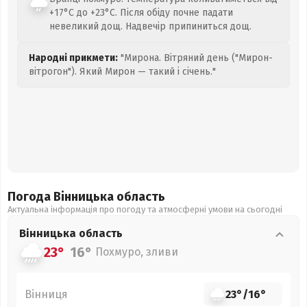
+17°C до +23°C. Після обіду почне падати
невеликий дощ. Надвечір припиниться дощ.
Народні прикмети:
"Мирона. Вітряний день ("Мирон-
вітрогон"). Який Мирон — такий і січень."
Погода Вінницька
область
Актуальна інформація про погоду та атмосферні умови на сьогодні
Вінницька
область
23°
16°
Похмуро, зливи
Вінниця
23°
/
16°