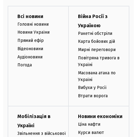
Всі новини
Війна Росії з
Головні новини
Україною
Новини України
Ракетні обстріли
Прямий ефір
Карта бойових дій
Відеоновини
Мирні переговори
Аудіоновини
Повітряна тривога в
Україні
Погода
Масована атака по
Україні
Вибухи у Росії
Втрати ворога
Мобілізація в
Новини економіки
Ціна нафти
Україні
Курси валют
Звільнення з військової