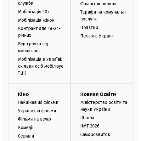
служби
Фінансові новини
Мобілізація 50+
Тарифи на комунальні
послуги
Мобілізація жінок
Податки
Контракт для 18-24-
річних
Пенсія в Україні
Відстрочка від
мобілізації
Мобілізація в Україні:
скільки осіб мобілізує
ТЦК
Кіно
Новини Освіти
Найцікавіші фільми
Міністерство освіти та
науки України
Українські фільми
Школа
Фільми на вечір
НМТ 2026
Комедії
Саморозвиток
Серіали