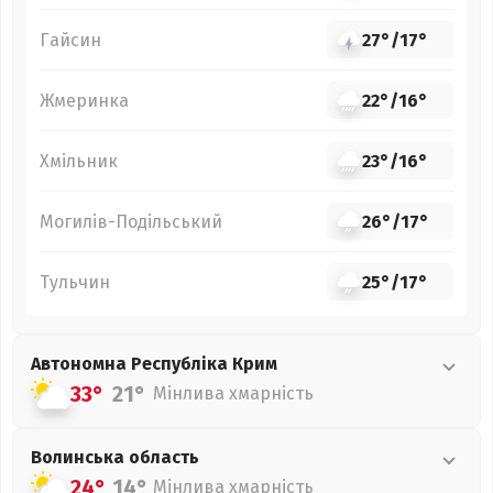
Гайсин
27°
/
17°
Жмеринка
22°
/
16°
Хмільник
23°
/
16°
Могилів-Подільський
26°
/
17°
Тульчин
25°
/
17°
Автономна Республіка Крим
33°
21°
Мінлива хмарність
Волинська
область
24°
14°
Мінлива хмарність