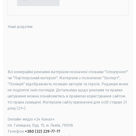
Наші додатки:
android
apple
smart tv
samsung smart tv
Всі комерційні рекламні матеріали позначені словами "Спецпроєкт"
чи "Партнерський матеріал". Матеріали з позначкою "Експерт",
"Позиція" відображають позицію авторів та героїв. Редакція може
не поділяти їхніх поглядів. Детальніше щодо реклами та правил
цитування можна ознайомитись в правилах користування сайтом.
Усі права захищені.
Матеріали сайту призначені для осіб старше
21
року (21+)
Онлайн-медіа «24 Канал»
пл. Галицька, буд. 15, м. Львів, 79008
Телефон
+380 (32) 229-77-77