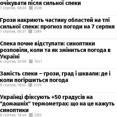
очікувати після сильної спеки
7 серпня,
08:00
2438
Грози накриють частину областей на тлі
сильної спеки: прогноз погоди на 7 серпня
7 серпня,
06:21
2389
Спека почне відступати: синоптики
розповіли, коли та як зміниться погода в
Україні
6 серпня,
20:00
1041
Замість спеки – грози, град і шквали: де і
коли погіршиться погода
6 серпня,
18:53
2129
Українці фіксують +50 градусів на
"домашніх" термометрах: що на це кажуть
синоптики
6 серпня,
16:46
2353