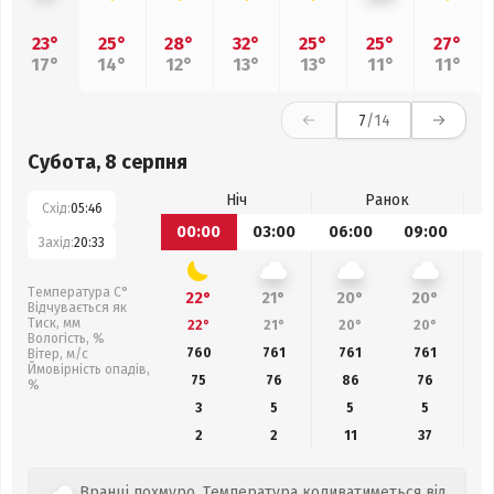
23°
25°
28°
32°
25°
25°
27°
17°
14°
12°
13°
13°
11°
11°
7
/14
Субота, 8 серпня
Ніч
Ранок
Схід:
05:46
00:00
03:00
06:00
09:00
1
Захід:
20:33
Температура С°
22°
21°
20°
20°
Відчувається як
Тиск, мм
22°
21°
20°
20°
Вологість, %
760
761
761
761
Вітер, м/с
Ймовірність опадів,
75
76
86
76
%
3
5
5
5
2
2
11
37
Вранці похмуро. Температура коливатиметься від