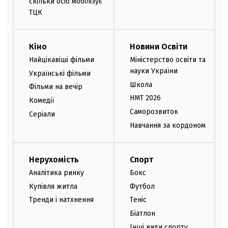
скільки осіб мобілізує
ТЦК
Кіно
Новини Освіти
Найцікавіші фільми
Міністерство освіти та
науки України
Українські фільми
Школа
Фільми на вечір
НМТ 2026
Комедії
Саморозвиток
Серіали
Навчання за кордоном
Нерухомість
Спорт
Аналітика ринку
Бокс
Купівля житла
Футбол
Тренди і натхнення
Теніс
Біатлон
Інші види спорту