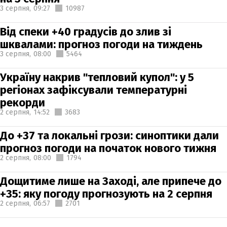
3 серпня,
09:27
10987
Від спеки +40 градусів до злив зі
шквалами: прогноз погоди на тиждень
3 серпня,
08:00
5464
Україну накрив "тепловий купол": у 5
регіонах зафіксували температурні
рекорди
2 серпня,
14:52
3683
До +37 та локальні грози: синоптики дали
прогноз погоди на початок нового тижня
2 серпня,
08:00
1794
Дощитиме лише на Заході, але припече до
+35: яку погоду прогнозують на 2 серпня
2 серпня,
06:57
2701