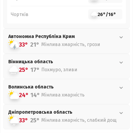
Чортків
26°
/
16°
Автономна Республіка Крим
33°
21°
Мінлива хмарність, грози
Вінницька
область
25°
17°
Похмуро, зливи
Волинська
область
24°
14°
Мінлива хмарність
Дніпропетровська
область
33°
25°
Мінлива хмарність, слабкий дощ