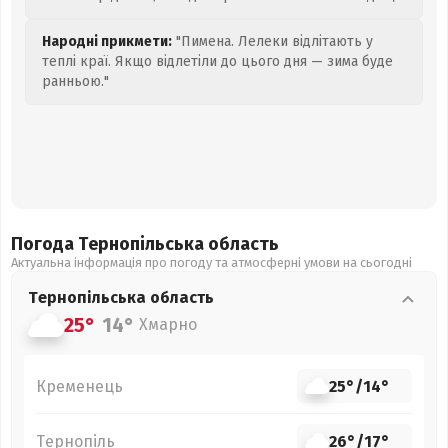
Народні прикмети:
"Пимена. Лелеки відлітають у
теплі краї. Якщо відлетіли до цього дня — зима буде
ранньою."
Погода Тернопільська
область
Актуальна інформація про погоду та атмосферні умови на сьогодні
Тернопільська
область
25°
14°
Хмарно
Кременець
25°
/
14°
Тернопіль
26°
/
17°