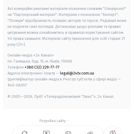
Всі комерційні рекламні матеріали позначені словами "Спецпроєкт"
чи "Партнерський матеріал". Матеріали з позначкою "Експерт",
"Позиція" відображають позицію авторів та героїв. Редакція може
не поділяти їхніх поглядів. Детальніше щодо реклами та правил
цитування можна ознайомитись в правилах користування сайтом.
Усі права захищені.
Матеріали сайту призначені для осіб старше
21
року (21+)
Онлайн-медіа «24 Канал»
пл. Галицька, буд. 15, м. Львів, 79008
Телефон
+380 (32) 229-77-77
Адреса електронної пошти —
legal@24tv.com.ua
Ідентифікатор онлайн-медіа в Реєстрі суб'єктів у сфері медіа —
R40-06057
© 2005—2026,
ПрАТ «Телерадіокомпанія "Люкс"», 24 Канал.
Розробка сайту
-