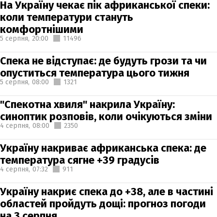
На Україну чекає пік африканської спеки:
коли температури стануть
комфортнішими
5 серпня,
20:00
11496
Спека не відступає: де будуть грози та чи
опуститься температура цього тижня
5 серпня,
08:00
1321
"Спекотна хвиля" накрила Україну:
синоптик розповів, коли очікуються зміни
4 серпня,
08:00
2350
Україну накриває африканська спека: де
температура сягне +39 градусів
4 серпня,
07:32
911
Україну накриє спека до +38, але в частині
областей пройдуть дощі: прогноз погоди
на 3 серпня