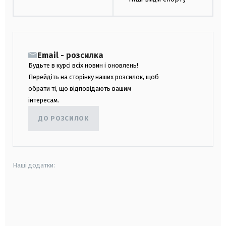
Email - розсилка
Будьте в курсі всіх новин і оновлень!
Перейдіть на сторінку наших розсилок, щоб
обрати ті, що відповідають вашим
інтересам.
ДО РОЗСИЛОК
Наші додатки:
android
apple
smart tv
samsung smart tv