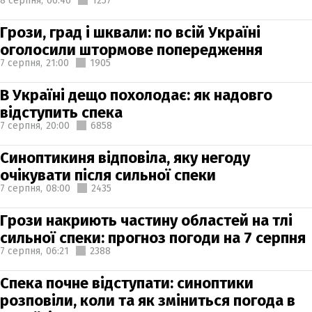
8 серпня,
06:46
1257
Грози, град і шквали: по всій Україні
оголосили штормове попередження
7 серпня,
21:00
1905
В Україні дещо похолодає: як надовго
відступить спека
7 серпня,
20:00
6858
Синоптикиня відповіла, яку негоду
очікувати після сильної спеки
7 серпня,
08:00
2435
Грози накриють частину областей на тлі
сильної спеки: прогноз погоди на 7 серпня
7 серпня,
06:21
2388
Спека почне відступати: синоптики
розповіли, коли та як зміниться погода в