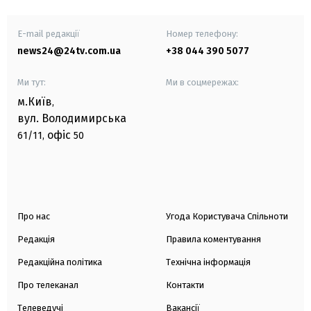
E-mail редакції
Номер телефону:
news24@24tv.com.ua
+38 044 390 5077
Ми тут:
Ми в соцмережах:
м.Київ
,
вул. Володимирська
офіс
61/11,
50
Про нас
Угода Користувача Спільноти
Редакція
Правила коментування
Редакційна політика
Технічна інформація
Про телеканал
Контакти
Телеведучі
Вакансії