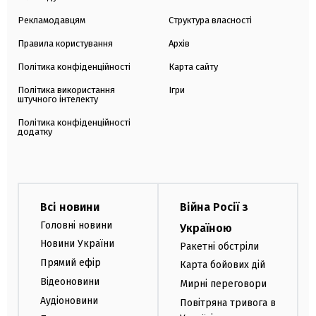
Рекламодавцям
Структура власності
Правила користування
Архів
Політика конфіденційності
Карта сайту
Політика використання
Ігри
штучного інтелекту
Політика конфіденційності
додатку
Всі новини
Війна Росії з
Головні новини
Україною
Новини України
Ракетні обстріли
Прямий ефір
Карта бойових дій
Відеоновини
Мирні переговори
Аудіоновини
Повітряна тривога в