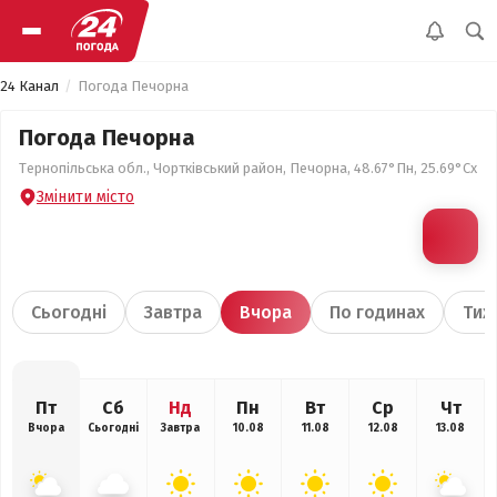
24 Канал
Погода Печорна
Погода Печорна
Тернопільська обл., Чортківський район, Печорна, 48.67°Пн, 25.69°Сх
Змінити місто
Сьогодні
Завтра
Вчора
По годинах
Тиж
Пт
Сб
Нд
Пн
Вт
Ср
Чт
Вчора
Сьогодні
Завтра
10.08
11.08
12.08
13.08