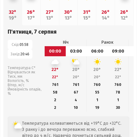
32°
26°
27°
30°
31°
26°
26°
19°
17°
13°
13°
15°
14°
12°
П'ятниця, 7 серпня
Ніч
Ранок
Схід:
05:58
00:00
03:00
06:00
09:00
1
Захід:
20:46
Температура С°
22°
20°
20°
22°
Відчувається як
Тиск, мм
22°
20°
20°
22°
Вологість, %
761
761
760
760
Вітер, м/с
Ймовірність опадів,
58
67
55
78
%
2
4
1
1
2
10
19
30
Температура коливатиметься від +19°C до +32°C.
З ранку і до вечора переважно ясно, слабкий
вітер до 4 м/с. Надвечір почнеться сильний дощ.