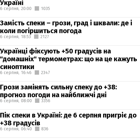
Україні
6 серпня,
20:00
1035
Замість спеки – грози, град і шквали: де і
коли погіршиться погода
6 серпня,
18:53
2127
Українці фіксують +50 градусів на
"домашніх" термометрах: що на це кажуть
синоптики
6 серпня,
16:46
2347
Грози замінять сильну спеку до +38:
прогноз погоди на найближчі дні
6 серпня,
08:00
3356
Пік спеки в Україні: де 6 серпня пригріє до
+38 градусів
6 серпня,
06:40
836