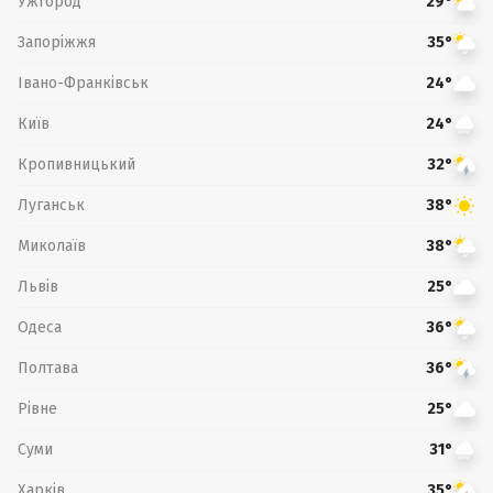
Ужгород
29°
Запоріжжя
35°
Івано-Франківськ
24°
Київ
24°
Кропивницький
32°
Луганськ
38°
Миколаїв
38°
Львів
25°
Одеса
36°
Полтава
36°
Рівне
25°
Суми
31°
Харків
35°