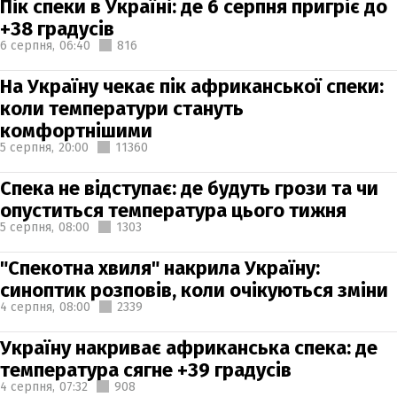
Пік спеки в Україні: де 6 серпня пригріє до
+38 градусів
6 серпня,
06:40
816
На Україну чекає пік африканської спеки:
коли температури стануть
комфортнішими
5 серпня,
20:00
11360
Спека не відступає: де будуть грози та чи
опуститься температура цього тижня
5 серпня,
08:00
1303
"Спекотна хвиля" накрила Україну:
синоптик розповів, коли очікуються зміни
4 серпня,
08:00
2339
Україну накриває африканська спека: де
температура сягне +39 градусів
4 серпня,
07:32
908