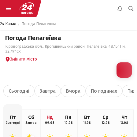
24 Канал
Погода Пелагеївка
Погода Пелагеївка
Кіровоградська обл., Кропивницький район, Пелагеївка, 48.15°Пн,
32.79°Сх
Змінити місто
Сьогодні
Завтра
Вчора
По годинах
Тиж
Пт
Сб
Нд
Пн
Вт
Ср
Чт
Сьогодні
Завтра
09.08
10.08
11.08
12.08
13.08