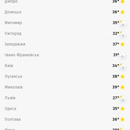
Дніпро
36°
Донецьк
36°
Житомир
35°
Ужгород
32°
Запоріжжя
37°
Івано-Франківськ
31°
Київ
34°
Луганськ
38°
Миколаїв
39°
Львів
27°
Одеса
35°
Полтава
36°