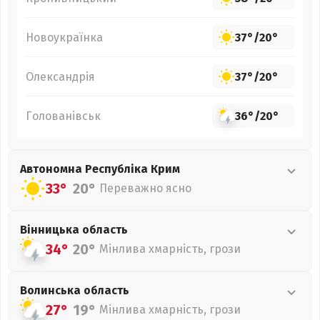
Новоукраїнка
37°
/
20°
Олександрія
37°
/
20°
Голованівськ
36°
/
20°
Автономна Республіка Крим
33°
20°
Переважно ясно
Вінницька
область
34°
20°
Мінлива хмарність, грози
Волинська
область
27°
19°
Мінлива хмарність, грози