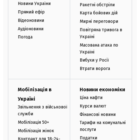
Новини України
Ракетні обстріли
Прямий ефір
Карта бойових дій
Відеоновини
Мирні переговори
Аудіоновини
Повітряна тривога в
Україні
Погода
Масована атака по
Україні
Вибухи у Росії
Втрати ворога
Мобілізація в
Новини економіки
Ціна нафти
Україні
Курси валют
Звільнення з військової
служби
Фінансові новини
Мобілізація 50+
Тарифи на комунальні
послуги
Мобілізація жінок
Податки
Контракт для 18-24-