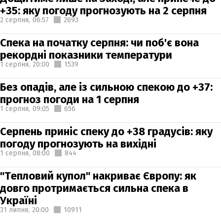
+35: яку погоду прогнозують на 2 серпня
2 серпня,
06:57
2693
Спека на початку серпня: чи поб'є вона
рекордні показники температури
1 серпня,
20:00
1539
Без опадів, але із сильною спекою до +37:
прогноз погоди на 1 серпня
1 серпня,
09:05
656
Серпень приніс спеку до +38 градусів: яку
погоду прогнозують на вихідні
1 серпня,
08:00
844
"Тепловий купол" накриває Європу: як
довго протримається сильна спека в
Україні
31 липня,
20:00
10911