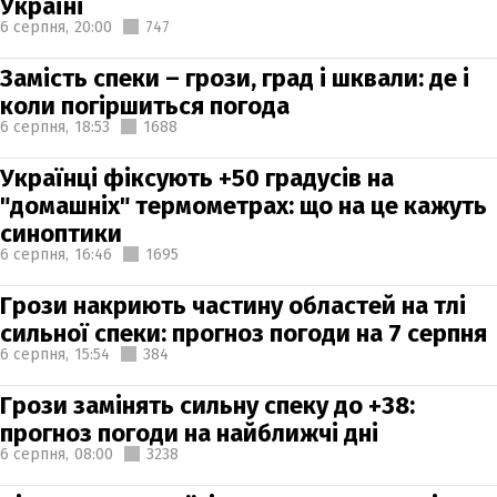
Україні
6 серпня,
20:00
747
Замість спеки – грози, град і шквали: де і
коли погіршиться погода
6 серпня,
18:53
1688
Українці фіксують +50 градусів на
"домашніх" термометрах: що на це кажуть
синоптики
6 серпня,
16:46
1695
Грози накриють частину областей на тлі
сильної спеки: прогноз погоди на 7 серпня
6 серпня,
15:54
384
Грози замінять сильну спеку до +38:
прогноз погоди на найближчі дні
6 серпня,
08:00
3238