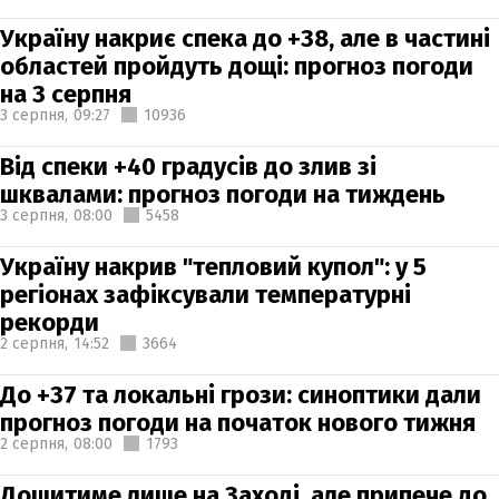
Україну накриє спека до +38, але в частині
областей пройдуть дощі: прогноз погоди
на 3 серпня
3 серпня,
09:27
10936
Від спеки +40 градусів до злив зі
шквалами: прогноз погоди на тиждень
3 серпня,
08:00
5458
Україну накрив "тепловий купол": у 5
регіонах зафіксували температурні
рекорди
2 серпня,
14:52
3664
До +37 та локальні грози: синоптики дали
прогноз погоди на початок нового тижня
2 серпня,
08:00
1793
Дощитиме лише на Заході, але припече до