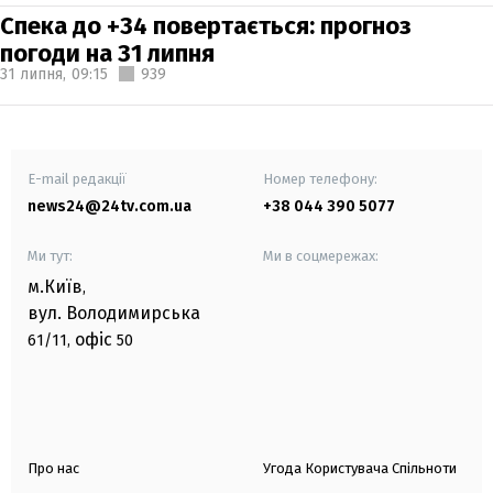
Спека до +34 повертається: прогноз
погоди на 31 липня
31 липня,
09:15
939
E-mail редакції
Номер телефону:
news24@24tv.com.ua
+38 044 390 5077
Ми тут:
Ми в соцмережах:
м.Київ
,
вул. Володимирська
офіс
61/11,
50
Про нас
Угода Користувача Спільноти