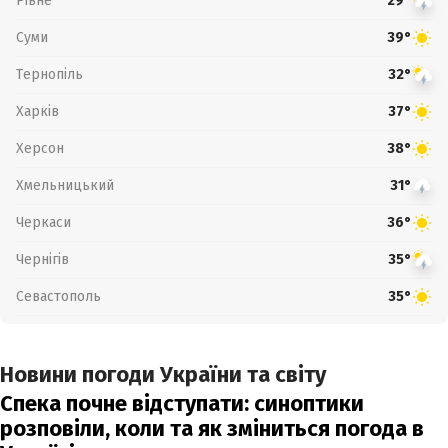
Рівне
29°
Суми
39°
Тернопіль
32°
Харків
37°
Херсон
38°
Хмельницький
31°
Черкаси
36°
Чернігів
35°
Севастополь
35°
Новини погоди України та світу
Спека почне відступати: синоптики
розповіли, коли та як зміниться погода в