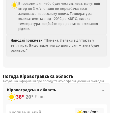
Впродовж дня небо буде чистим, ледь відчутний
вітер до 3 м/с, опадів не передбачається,
залишаємо парасольку вдома. Температура
коливатиметься від +20°C до +38°C, висока
температура, подбайте про достатнє вживання
рідини.
Народні прикмети:
"Пимена. Лелеки відлітають у
теплі краї. Якщо відлетіли до цього дня — зима буде
ранньою."
Погода Кіровоградська
область
Актуальна інформація про погоду та атмосферні умови на сьогодні
Кіровоградська
область
38°
20°
Ясно
Кропивницький
38°
/
20°