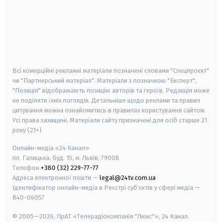
android
apple
smart tv
samsung smart tv
Всі комерційні рекламні матеріали позначені словами "Спецпроєкт"
чи "Партнерський матеріал". Матеріали з позначкою "Експерт",
"Позиція" відображають позицію авторів та героїв. Редакція може
не поділяти їхніх поглядів. Детальніше щодо реклами та правил
цитування можна ознайомитись в правилах користування сайтом.
Усі права захищені.
Матеріали сайту призначені для осіб старше
21
року (21+)
Онлайн-медіа «24 Канал»
пл. Галицька, буд. 15, м. Львів, 79008
Телефон
+380 (32) 229-77-77
Адреса електронної пошти —
legal@24tv.com.ua
Ідентифікатор онлайн-медіа в Реєстрі суб'єктів у сфері медіа —
R40-06057
© 2005—2026,
ПрАТ «Телерадіокомпанія "Люкс"», 24 Канал.