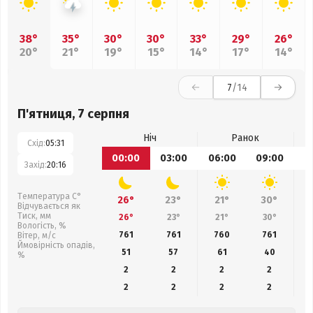
38°
35°
30°
30°
33°
29°
26°
20°
21°
19°
15°
14°
17°
14°
7
/14
П'ятниця, 7 серпня
Ніч
Ранок
Схід:
05:31
00:00
03:00
06:00
09:00
1
Захід:
20:16
Температура С°
26°
23°
21°
30°
Відчувається як
Тиск, мм
26°
23°
21°
30°
Вологість, %
761
761
760
761
Вітер, м/с
Ймовірність опадів,
51
57
61
40
%
2
2
2
2
2
2
2
2