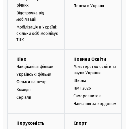
річних
Пенсія в Україні
Відстрочка від
мобілізації
Мобілізація в Україні:
скільки осіб мобілізує
ТЦК
Кіно
Новини Освіти
Найцікавіші фільми
Міністерство освіти та
науки України
Українські фільми
Школа
Фільми на вечір
НМТ 2026
Комедії
Саморозвиток
Серіали
Навчання за кордоном
Нерухомість
Спорт