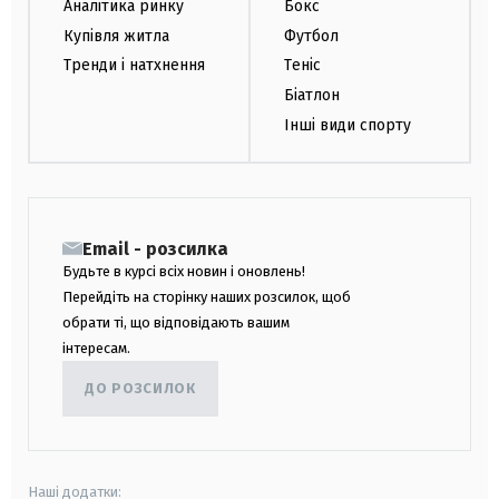
Аналітика ринку
Бокс
Купівля житла
Футбол
Тренди і натхнення
Теніс
Біатлон
Інші види спорту
Email - розсилка
Будьте в курсі всіх новин і оновлень!
Перейдіть на сторінку наших розсилок, щоб
обрати ті, що відповідають вашим
інтересам.
ДО РОЗСИЛОК
Наші додатки: