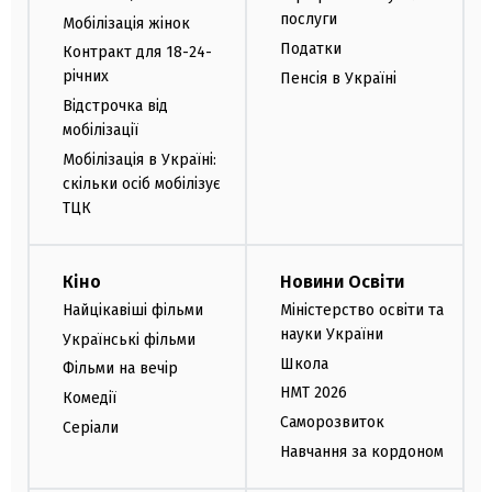
послуги
Мобілізація жінок
Податки
Контракт для 18-24-
річних
Пенсія в Україні
Відстрочка від
мобілізації
Мобілізація в Україні:
скільки осіб мобілізує
ТЦК
Кіно
Новини Освіти
Найцікавіші фільми
Міністерство освіти та
науки України
Українські фільми
Школа
Фільми на вечір
НМТ 2026
Комедії
Саморозвиток
Серіали
Навчання за кордоном