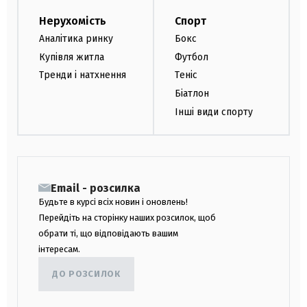
Нерухомість
Спорт
Аналітика ринку
Бокс
Купівля житла
Футбол
Тренди і натхнення
Теніс
Біатлон
Інші види спорту
Email - розсилка
Будьте в курсі всіх новин і оновлень!
Перейдіть на сторінку наших розсилок, щоб
обрати ті, що відповідають вашим
інтересам.
ДО РОЗСИЛОК