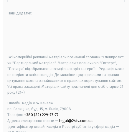
Наші додатки:
android
apple
smart tv
samsung smart tv
Всі комерційні рекламні матеріали позначені словами "Спецпроєкт"
чи "Партнерський матеріал". Матеріали з позначкою "Експерт",
"Позиція" відображають позицію авторів та героїв. Редакція може
не поділяти їхніх поглядів. Детальніше щодо реклами та правил
цитування можна ознайомитись в правилах користування сайтом.
Усі права захищені.
Матеріали сайту призначені для осіб старше
21
року (21+)
Онлайн-медіа «24 Канал»
пл. Галицька, буд. 15, м. Львів, 79008
Телефон
+380 (32) 229-77-77
Адреса електронної пошти —
legal@24tv.com.ua
Ідентифікатор онлайн-медіа в Реєстрі суб'єктів у сфері медіа —