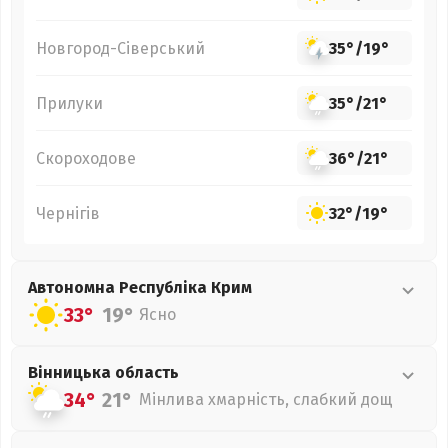
Новгород-Сіверський
35°
/
19°
Прилуки
35°
/
21°
Скороходове
36°
/
21°
Чернігів
32°
/
19°
Автономна Республіка Крим
33°
19°
Ясно
Вінницька
область
34°
21°
Мінлива хмарність, слабкий дощ