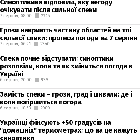
Синоптикиня відповіла, яку негоду
очікувати після сильної спеки
7 серпня,
08:00
2345
Грози накриють частину областей на тлі
сильної спеки: прогноз погоди на 7 серпня
7 серпня,
06:21
2340
Спека почне відступати: синоптики
розповіли, коли та як зміниться погода в
Україні
6 серпня,
20:00
939
Замість спеки – грози, град і шквали: де і
коли погіршиться погода
6 серпня,
18:53
2080
Українці фіксують +50 градусів на
"домашніх" термометрах: що на це кажуть
синоптики