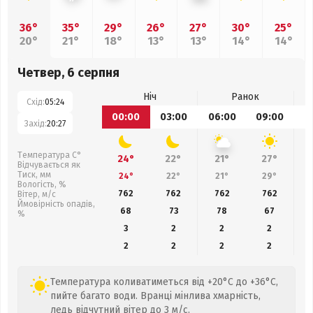
36°
35°
29°
26°
27°
30°
25°
20°
21°
18°
13°
13°
14°
14°
Четвер, 6 серпня
Ніч
Ранок
Схід:
05:24
00:00
03:00
06:00
09:00
1
Захід:
20:27
Температура С°
24°
22°
21°
27°
Відчувається як
Тиск, мм
24°
22°
21°
29°
Вологість, %
762
762
762
762
Вітер, м/с
Ймовірність опадів,
68
73
78
67
%
3
2
2
2
2
2
2
2
Температура коливатиметься від +20°C до +36°C,
пийте багато води. Вранці мінлива хмарність,
ледь відчутний вітер до 3 м/с.