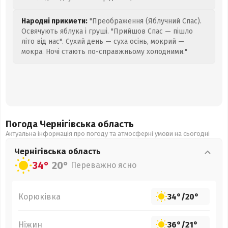
Народні прикмети:
"Преображення (Яблучний Спас).
Освячують яблука і груші. "Прийшов Спас — пішло
літо від нас". Сухий день — суха осінь, мокрий —
мокра. Ночі стають по-справжньому холодними."
Погода Чернігівська
область
Актуальна інформація про погоду та атмосферні умови на сьогодні
Чернігівська
область
34°
20°
Переважно ясно
Корюківка
34°
/
20°
Ніжин
36°
/
21°