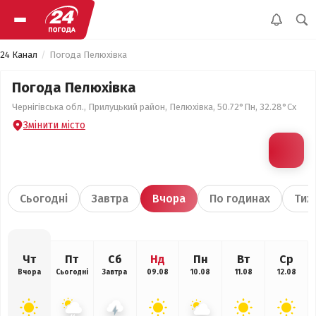
24 Канал
Погода Пелюхівка
Погода Пелюхівка
Чернігівська обл., Прилуцький район, Пелюхівка, 50.72°Пн, 32.28°Сх
Змінити місто
Сьогодні
Завтра
Вчора
По годинах
Тиж
Чт
Пт
Сб
Нд
Пн
Вт
Ср
Вчора
Сьогодні
Завтра
09.08
10.08
11.08
12.08