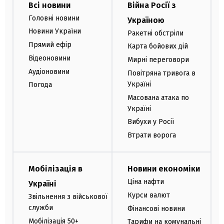
Всі новини
Війна Росії з
Головні новини
Україною
Новини України
Ракетні обстріли
Прямий ефір
Карта бойових дій
Відеоновини
Мирні переговори
Аудіоновини
Повітряна тривога в
Україні
Погода
Масована атака по
Україні
Вибухи у Росії
Втрати ворога
Мобілізація в
Новини економіки
Ціна нафти
Україні
Курси валют
Звільнення з військової
служби
Фінансові новини
Мобілізація 50+
Тарифи на комунальні