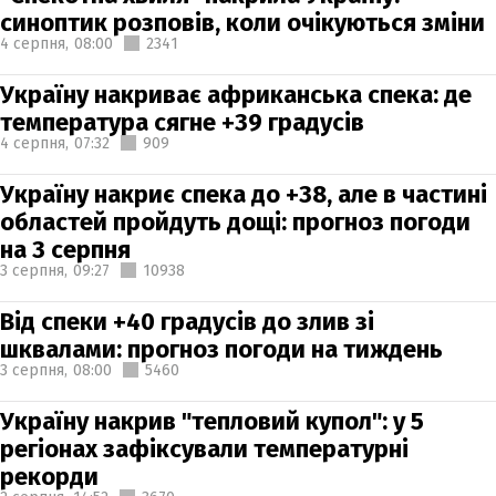
синоптик розповів, коли очікуються зміни
4 серпня,
08:00
2341
Україну накриває африканська спека: де
температура сягне +39 градусів
4 серпня,
07:32
909
Україну накриє спека до +38, але в частині
областей пройдуть дощі: прогноз погоди
на 3 серпня
3 серпня,
09:27
10938
Від спеки +40 градусів до злив зі
шквалами: прогноз погоди на тиждень
3 серпня,
08:00
5460
Україну накрив "тепловий купол": у 5
регіонах зафіксували температурні
рекорди