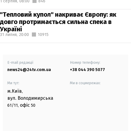
1 серпня,
08:00
846
"Тепловий купол" накриває Європу: як
довго протримається сильна спека в
Україні
31 липня,
20:00
10915
E-mail редакції
Номер телефону:
news24@24tv.com.ua
+38 044 390 5077
Ми тут:
Ми в соцмережах:
м.Київ
,
вул. Володимирська
офіс
61/11,
50