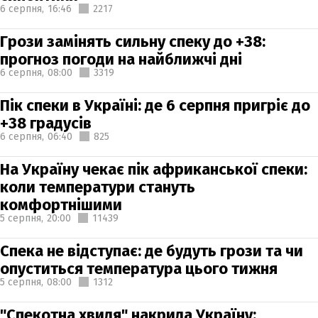
6 серпня,
16:46
2217
Грози замінять сильну спеку до +38:
прогноз погоди на найближчі дні
6 серпня,
08:00
3319
Пік спеки в Україні: де 6 серпня пригріє до
+38 градусів
6 серпня,
06:40
825
На Україну чекає пік африканської спеки:
коли температури стануть
комфортнішими
5 серпня,
20:00
11439
Спека не відступає: де будуть грози та чи
опуститься температура цього тижня
5 серпня,
08:00
1312
"Спекотна хвиля" накрила Україну: