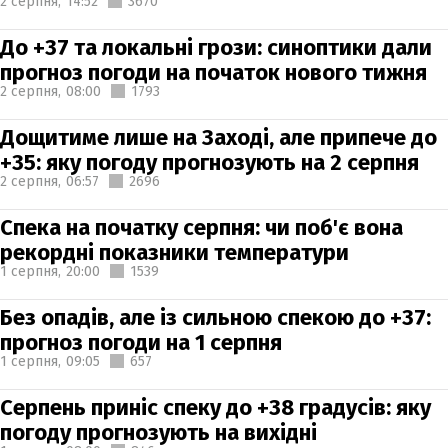
2 серпня,
14:52
3670
До +37 та локальні грози: синоптики дали
прогноз погоди на початок нового тижня
2 серпня,
08:00
1793
Дощитиме лише на Заході, але припече до
+35: яку погоду прогнозують на 2 серпня
2 серпня,
06:57
2696
Спека на початку серпня: чи поб'є вона
рекордні показники температури
1 серпня,
20:00
1539
Без опадів, але із сильною спекою до +37:
прогноз погоди на 1 серпня
1 серпня,
09:05
657
Серпень приніс спеку до +38 градусів: яку
погоду прогнозують на вихідні