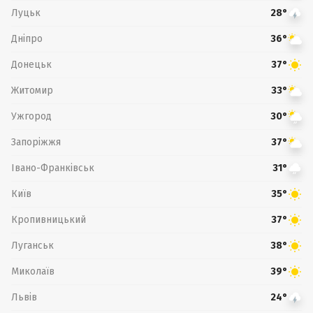
Луцьк
28°
Дніпро
36°
Донецьк
37°
Житомир
33°
Ужгород
30°
Запоріжжя
37°
Івано-Франківськ
31°
Київ
35°
Кропивницький
37°
Луганськ
38°
Миколаїв
39°
Львів
24°