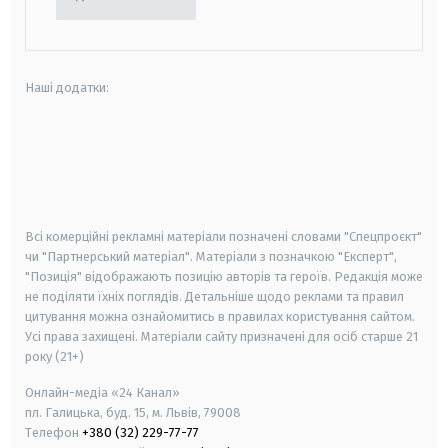
Наші додатки:
android
apple
smart tv
samsung smart tv
Всі комерційні рекламні матеріали позначені словами "Спецпроєкт"
чи "Партнерський матеріал". Матеріали з позначкою "Експерт",
"Позиція" відображають позицію авторів та героїв. Редакція може
не поділяти їхніх поглядів. Детальніше щодо реклами та правил
цитування можна ознайомитись в правилах користування сайтом.
Усі права захищені.
Матеріали сайту призначені для осіб старше
21
року (21+)
Онлайн-медіа «24 Канал»
пл. Галицька, буд. 15, м. Львів, 79008
Телефон
+380 (32) 229-77-77