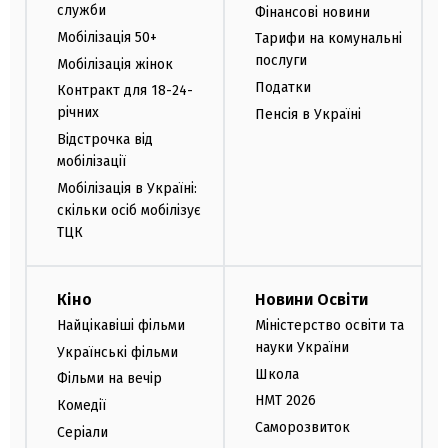
служби
Фінансові новини
Мобілізація 50+
Тарифи на комунальні
послуги
Мобілізація жінок
Податки
Контракт для 18-24-
річних
Пенсія в Україні
Відстрочка від
мобілізації
Мобілізація в Україні:
скільки осіб мобілізує
ТЦК
Кіно
Новини Освіти
Найцікавіші фільми
Міністерство освіти та
науки України
Українські фільми
Школа
Фільми на вечір
НМТ 2026
Комедії
Саморозвиток
Серіали