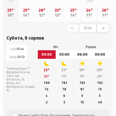
25°
25°
28°
32°
25°
24°
26°
18°
14°
12°
13°
14°
11°
11°
7
/14
Субота, 8 серпня
Ніч
Ранок
Схід:
05:44
00:00
03:00
06:00
09:00
1
Захід:
20:33
Температура С°
22°
21°
19°
20°
Відчувається як
Тиск, мм
22°
21°
19°
20°
Вологість, %
760
761
762
762
Вітер, м/с
Ймовірність опадів,
72
78
87
75
%
4
6
5
5
2
2
12
40
Вранці небо буде безхмарним. Температура