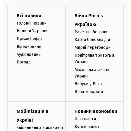
Всі новини
Війна Росії з
Головні новини
Україною
Новини України
Ракетні обстріли
Прямий ефір
Карта бойових дій
Відеоновини
Мирні переговори
Аудіоновини
Повітряна тривога в
Україні
Погода
Масована атака по
Україні
Вибухи у Росії
Втрати ворога
Мобілізація в
Новини економіки
Ціна нафти
Україні
Курси валют
Звільнення з військової