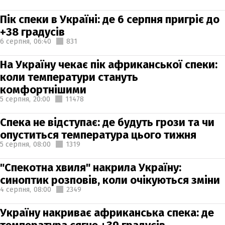
Пік спеки в Україні: де 6 серпня пригріє до
+38 градусів
6 серпня,
06:40
831
На Україну чекає пік африканської спеки:
коли температури стануть
комфортнішими
5 серпня,
20:00
11478
Спека не відступає: де будуть грози та чи
опуститься температура цього тижня
5 серпня,
08:00
1319
"Спекотна хвиля" накрила Україну:
синоптик розповів, коли очікуються зміни
4 серпня,
08:00
2349
Україну накриває африканська спека: де