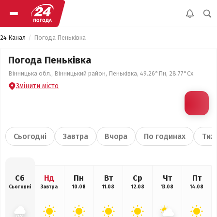
24 Канал
Погода Пеньківка
Погода Пеньківка
Вінницька обл., Вінницький район, Пеньківка, 49.26°Пн, 28.77°Сх
Змінити місто
Сьогодні
Завтра
Вчора
По годинах
Тиж
Сб
Нд
Пн
Вт
Ср
Чт
Пт
Сьогодні
Завтра
10.08
11.08
12.08
13.08
14.08