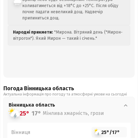
коливатиметься від +18°C до +25°C. Після обіду
почне падати невеликий дощ. Надвечір
припиниться дощ.
Народні прикмети:
"Мирона. Вітряний день ("Мирон-
вітрогон"). Який Мирон — такий і січень."
Погода Вінницька
область
Актуальна інформація про погоду та атмосферні умови на сьогодні
Вінницька
область
25°
17°
Мінлива хмарність, грози
Вінниця
25°
/
17°