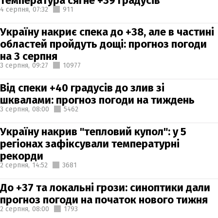
температура сягне +39 градусів
4 серпня,
07:32
911
Україну накриє спека до +38, але в частині
областей пройдуть дощі: прогноз погоди
на 3 серпня
3 серпня,
09:27
10977
Від спеки +40 градусів до злив зі
шквалами: прогноз погоди на тиждень
3 серпня,
08:00
5462
Україну накрив "тепловий купол": у 5
регіонах зафіксували температурні
рекорди
2 серпня,
14:52
3681
До +37 та локальні грози: синоптики дали
прогноз погоди на початок нового тижня
2 серпня,
08:00
1793