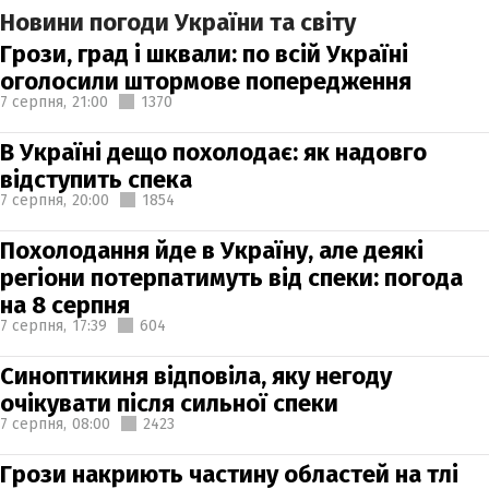
Новини погоди України та світу
Грози, град і шквали: по всій Україні
оголосили штормове попередження
7 серпня,
21:00
1370
В Україні дещо похолодає: як надовго
відступить спека
7 серпня,
20:00
1854
Похолодання йде в Україну, але деякі
регіони потерпатимуть від спеки: погода
на 8 серпня
7 серпня,
17:39
604
Синоптикиня відповіла, яку негоду
очікувати після сильної спеки
7 серпня,
08:00
2423
Грози накриють частину областей на тлі