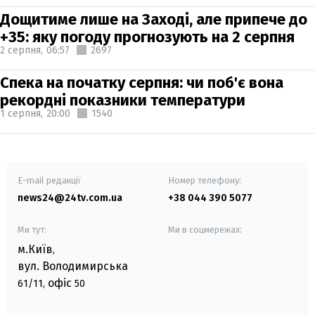
Дощитиме лише на Заході, але припече до
+35: яку погоду прогнозують на 2 серпня
2 серпня,
06:57
2697
Спека на початку серпня: чи поб'є вона
рекордні показники температури
1 серпня,
20:00
1540
E-mail редакції
Номер телефону:
news24@24tv.com.ua
+38 044 390 5077
Ми тут:
Ми в соцмережах:
м.Київ
,
вул. Володимирська
офіс
61/11,
50