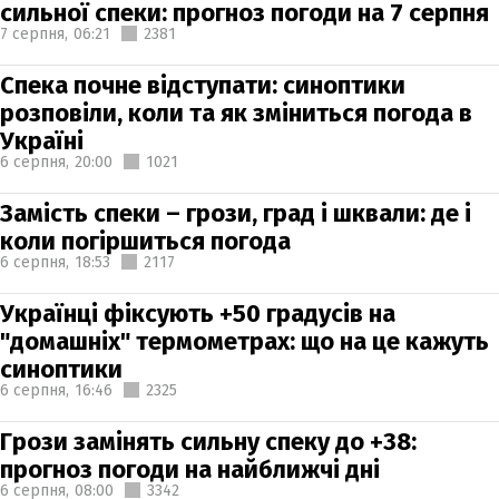
сильної спеки: прогноз погоди на 7 серпня
7 серпня,
06:21
2381
Спека почне відступати: синоптики
розповіли, коли та як зміниться погода в
Україні
6 серпня,
20:00
1021
Замість спеки – грози, град і шквали: де і
коли погіршиться погода
6 серпня,
18:53
2117
Українці фіксують +50 градусів на
"домашніх" термометрах: що на це кажуть
синоптики
6 серпня,
16:46
2325
Грози замінять сильну спеку до +38:
прогноз погоди на найближчі дні
6 серпня,
08:00
3342