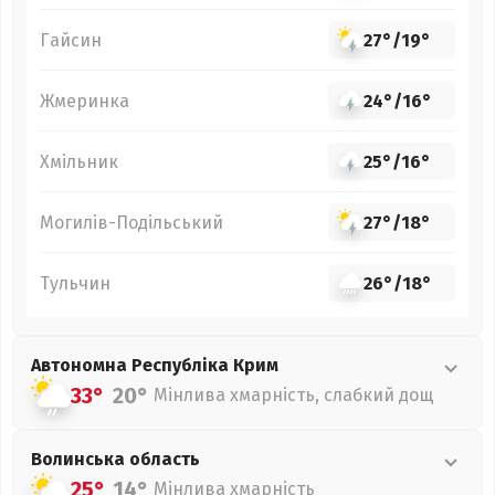
Гайсин
27°
/
19°
Жмеринка
24°
/
16°
Хмільник
25°
/
16°
Могилів-Подільський
27°
/
18°
Тульчин
26°
/
18°
Автономна Республіка Крим
33°
20°
Мінлива хмарність, слабкий дощ
Волинська
область
25°
14°
Мінлива хмарність