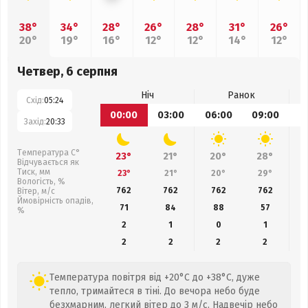
38°
34°
28°
26°
28°
31°
26°
20°
19°
16°
12°
12°
14°
12°
Четвер, 6 серпня
Ніч
Ранок
Схід:
05:24
00:00
03:00
06:00
09:00
1
Захід:
20:33
Температура С°
23°
21°
20°
28°
Відчувається як
Тиск, мм
23°
21°
20°
29°
Вологість, %
762
762
762
762
Вітер, м/с
Ймовірність опадів,
71
84
88
57
%
2
1
0
1
2
2
2
2
Температура повітря від +20°C до +38°C, дуже
тепло, тримайтеся в тіні. До вечора небо буде
безхмарним, легкий вітер до 3 м/с. Надвечір небо