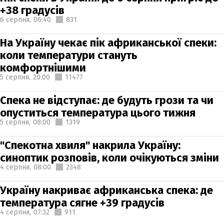
+38 градусів
6 серпня,
06:40
831
На Україну чекає пік африканської спеки:
коли температури стануть
комфортнішими
5 серпня,
20:00
11477
Спека не відступає: де будуть грози та чи
опуститься температура цього тижня
5 серпня,
08:00
1319
"Спекотна хвиля" накрила Україну:
синоптик розповів, коли очікуються зміни
4 серпня,
08:00
2348
Україну накриває африканська спека: де
температура сягне +39 градусів
4 серпня,
07:32
911