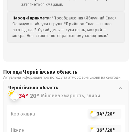
затягнеться хмарами.
Народні прикмети:
"Преображення (Яблучний Спас).
Освячують яблука і груші. "Прийшов Спас — пішло
літо від нас". Сухий день — суха осінь, мокрий —
мокра. Ночі стають по-справжньому холодними."
Погода Чернігівська
область
Актуальна інформація про погоду та атмосферні умови на сьогодні
Чернігівська
область
34°
20°
Мінлива хмарність, зливи
Корюківка
34°
/
20°
Ніжин
36°
/
20°