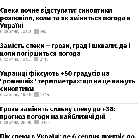
Спека почне відступати: синоптики
розповіли, коли та як зміниться погода в
Україні
6 серпня,
20:00
985
Замість спеки – грози, град і шквали: де і
коли погіршиться погода
6 серпня,
18:53
2115
Українці фіксують +50 градусів на
"домашніх" термометрах: що на це кажуть
синоптики
6 серпня,
16:46
2314
Грози замінять сильну спеку до +38:
прогноз погоди на найближчі дні
6 серпня,
08:00
3342
Пік спеки в Україні: де 6 серпня пригріє до