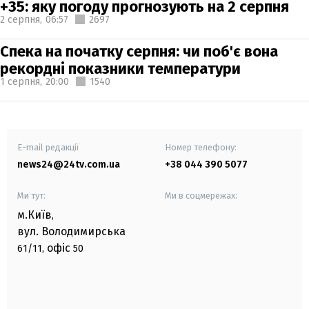
+35: яку погоду прогнозують на 2 серпня
2 серпня,
06:57
2697
Спека на початку серпня: чи поб'є вона
рекордні показники температури
1 серпня,
20:00
1540
E-mail редакції
Номер телефону:
news24@24tv.com.ua
+38 044 390 5077
Ми тут:
Ми в соцмережах:
м.Київ
,
вул. Володимирська
офіс
61/11,
50