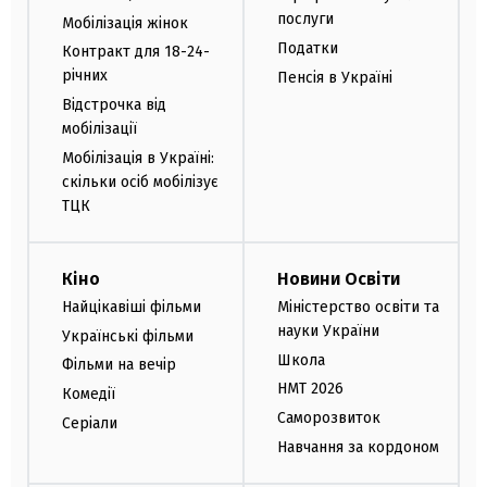
послуги
Мобілізація жінок
Податки
Контракт для 18-24-
річних
Пенсія в Україні
Відстрочка від
мобілізації
Мобілізація в Україні:
скільки осіб мобілізує
ТЦК
Кіно
Новини Освіти
Найцікавіші фільми
Міністерство освіти та
науки України
Українські фільми
Школа
Фільми на вечір
НМТ 2026
Комедії
Саморозвиток
Серіали
Навчання за кордоном