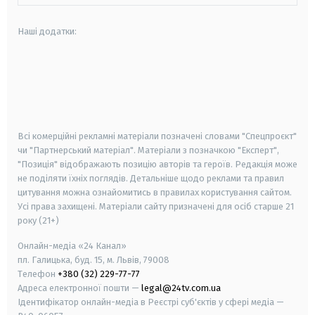
Наші додатки:
android
apple
smart tv
samsung smart tv
Всі комерційні рекламні матеріали позначені словами "Спецпроєкт"
чи "Партнерський матеріал". Матеріали з позначкою "Експерт",
"Позиція" відображають позицію авторів та героїв. Редакція може
не поділяти їхніх поглядів. Детальніше щодо реклами та правил
цитування можна ознайомитись в правилах користування сайтом.
Усі права захищені.
Матеріали сайту призначені для осіб старше
21
року (21+)
Онлайн-медіа «24 Канал»
пл. Галицька, буд. 15, м. Львів, 79008
Телефон
+380 (32) 229-77-77
Адреса електронної пошти —
legal@24tv.com.ua
Ідентифікатор онлайн-медіа в Реєстрі суб'єктів у сфері медіа —