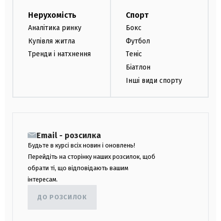
Нерухомість
Спорт
Аналітика ринку
Бокс
Купівля житла
Футбол
Тренди і натхнення
Теніс
Біатлон
Інші види спорту
Email - розсилка
Будьте в курсі всіх новин і оновлень!
Перейдіть на сторінку наших розсилок, щоб
обрати ті, що відповідають вашим
інтересам.
ДО РОЗСИЛОК