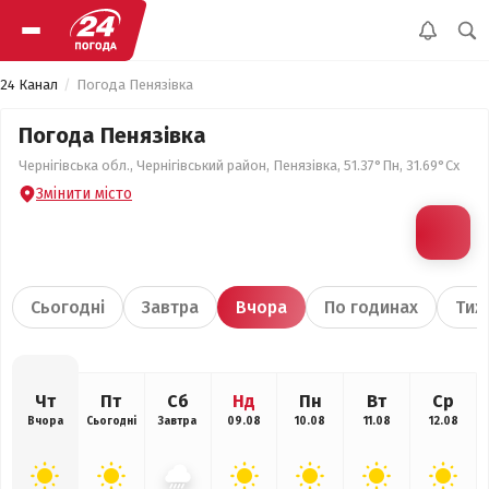
24 Канал
Погода Пенязівка
Погода Пенязівка
Чернігівська обл., Чернігівський район, Пенязівка, 51.37°Пн, 31.69°Сх
Змінити місто
Сьогодні
Завтра
Вчора
По годинах
Тиж
Чт
Пт
Сб
Нд
Пн
Вт
Ср
Вчора
Сьогодні
Завтра
09.08
10.08
11.08
12.08