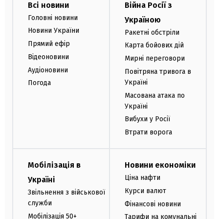
Всі новини
Війна Росії з
Головні новини
Україною
Новини України
Ракетні обстріли
Прямий ефір
Карта бойових дій
Відеоновини
Мирні переговори
Аудіоновини
Повітряна тривога в
Україні
Погода
Масована атака по
Україні
Вибухи у Росії
Втрати ворога
Мобілізація в
Новини економіки
Ціна нафти
Україні
Курси валют
Звільнення з військової
служби
Фінансові новини
Мобілізація 50+
Тарифи на комунальні