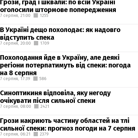
Грози, град і шквали: по всій Україні
оголосили штормове попередження
7 серпня,
21:00
1255
В Україні дещо похолодає: як надовго
відступить спека
7 серпня,
20:00
1709
Похолодання йде в Україну, але деякі
регіони потерпатимуть від спеки: погода
на 8 серпня
7 серпня,
17:39
586
Синоптикиня відповіла, яку негоду
очікувати після сильної спеки
7 серпня,
08:00
2421
Грози накриють частину областей на тлі
сильної спеки: прогноз погоди на 7 серпня
7 серпня,
06:21
2379