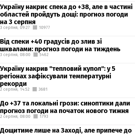
Україну накриє спека до +38, але в частині
областей пройдуть дощі: прогноз погоди
на 3 серпня
3 серпня,
09:27
10977
Від спеки +40 градусів до злив зі
шквалами: прогноз погоди на тиждень
3 серпня,
08:00
5462
Україну накрив "тепловий купол": у 5
регіонах зафіксували температурні
рекорди
2 серпня,
14:52
3681
До +37 та локальні грози: синоптики дали
прогноз погоди на початок нового тижня
2 серпня,
08:00
1793
Дощитиме лише на Заході, але припече до