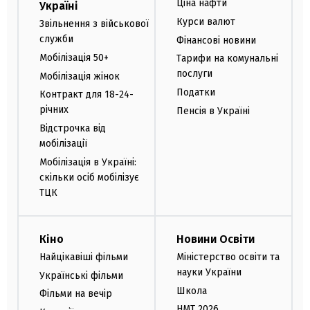
Ціна нафти
Україні
Курси валют
Звільнення з військової
служби
Фінансові новини
Мобілізація 50+
Тарифи на комунальні
послуги
Мобілізація жінок
Податки
Контракт для 18-24-
річних
Пенсія в Україні
Відстрочка від
мобілізації
Мобілізація в Україні:
скільки осіб мобілізує
ТЦК
Кіно
Новини Освіти
Найцікавіші фільми
Міністерство освіти та
науки України
Українські фільми
Школа
Фільми на вечір
НМТ 2026