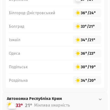
Білгород-Дністровський
36°
/
24°
Болград
33°
/
21°
Ізмаїл
34°
/
21°
Одеса
36°
/
23°
Подільськ
30°
/
19°
Роздільна
34°
/
20°
Автономна Республіка Крим
33°
21°
Мінлива хмарність