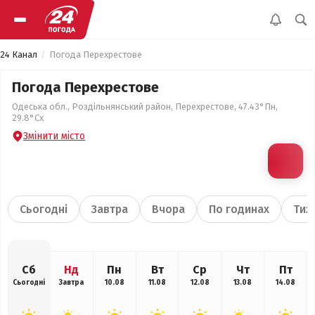
24 Канал
Погода Перехрестове
Погода Перехрестове
Одеська обл., Роздільнянський район, Перехрестове, 47.43°Пн,
29.8°Сх
Змінити місто
Сьогодні
Завтра
Вчора
По годинах
Тиж
Сб
Нд
Пн
Вт
Ср
Чт
Пт
Сьогодні
Завтра
10.08
11.08
12.08
13.08
14.08