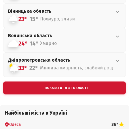
Вінницька
область
23°
15°
Похмуро, зливи
Волинська
область
24°
14°
Хмарно
Дніпропетровська
область
33°
22°
Мінлива хмарність, слабкий дощ
ПОКАЗАТИ ІНШІ ОБЛАСТІ
Найбільші міста в Україні
Одеса
36°