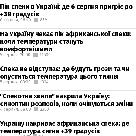
Пік спеки в Україні: де 6 серпня пригріє до
+38 градусів
6 серпня,
06:40
839
На Україну чекає пік африканської спеки:
коли температури стануть
комфортнішими
5 серпня,
20:00
11500
Спека не відступає: де будуть грози та чи
опуститься температура цього тижня
5 серпня,
08:00
1324
"Спекотна хвиля" накрила Україну:
синоптик розповів, коли очікуються зміни
4 серпня,
08:00
2350
Україну накриває африканська спека: де
температура сягне +39 градусів