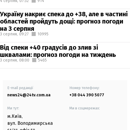
4 серпня,
07:32
914
Україну накриє спека до +38, але в частині
областей пройдуть дощі: прогноз погоди
на 3 серпня
3 серпня,
09:27
10995
Від спеки +40 градусів до злив зі
шквалами: прогноз погоди на тиждень
3 серпня,
08:00
5465
E-mail редакції
Номер телефону:
news24@24tv.com.ua
+38 044 390 5077
Ми тут:
Ми в соцмережах:
м.Київ
,
вул. Володимирська