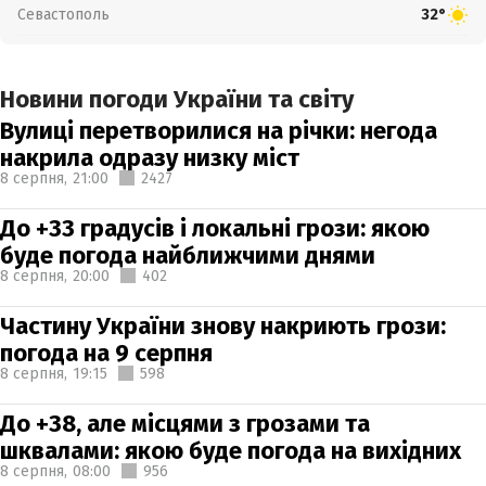
Севастополь
32°
Новини погоди України та світу
Вулиці перетворилися на річки: негода
накрила одразу низку міст
8 серпня,
21:00
2427
До +33 градусів і локальні грози: якою
буде погода найближчими днями
8 серпня,
20:00
402
Частину України знову накриють грози:
погода на 9 серпня
8 серпня,
19:15
598
До +38, але місцями з грозами та
шквалами: якою буде погода на вихідних
8 серпня,
08:00
956