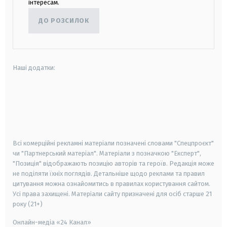
інтересам.
ДО РОЗСИЛОК
Наші додатки:
android
apple
smart tv
samsung smart tv
Всі комерційні рекламні матеріали позначені словами "Спецпроєкт"
чи "Партнерський матеріал". Матеріали з позначкою "Експерт",
"Позиція" відображають позицію авторів та героїв. Редакція може
не поділяти їхніх поглядів. Детальніше щодо реклами та правил
цитування можна ознайомитись в правилах користування сайтом.
Усі права захищені.
Матеріали сайту призначені для осіб старше
21
року (21+)
Онлайн-медіа «24 Канал»