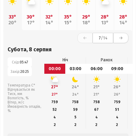
33°
30°
32°
35°
29°
28°
28°
20°
17°
14°
15°
18°
13°
14°
7
/14
Субота, 8 серпня
Ніч
Ранок
Схід:
05:47
00:00
03:00
06:00
09:00
1
Захід:
20:25
Температура С°
27°
24°
21°
26°
Відчувається як
Тиск, мм
27°
24°
21°
26°
Вологість, %
759
758
758
759
Вітер, м/с
Ймовірність опадів,
52
59
67
51
%
4
5
4
4
2
2
2
2