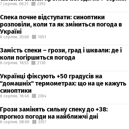
7 серпня,
06:21
2392
Спека почне відступати: синоптики
розповіли, коли та як зміниться погода в
Україні
6 серпня,
20:00
1051
Замість спеки – грози, град і шквали: де і
коли погіршиться погода
6 серпня,
18:53
2130
Українці фіксують +50 градусів на
"домашніх" термометрах: що на це кажуть
синоптики
6 серпня,
16:46
2364
Грози замінять сильну спеку до +38:
прогноз погоди на найближчі дні
6 серпня,
08:00
3357