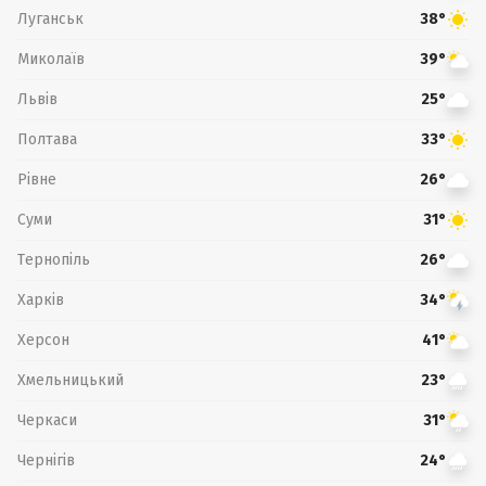
Луганськ
38°
Миколаїв
39°
Львів
25°
Полтава
33°
Рівне
26°
Суми
31°
Тернопіль
26°
Харків
34°
Херсон
41°
Хмельницький
23°
Черкаси
31°
Чернігів
24°