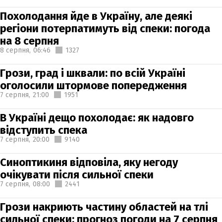
Похолодання йде в Україну, але деякі
регіони потерпатимуть від спеки: погода
на 8 серпня
8 серпня,
06:46
1327
Грози, град і шквали: по всій Україні
оголосили штормове попередження
7 серпня,
21:00
1951
В Україні дещо похолодає: як надовго
відступить спека
7 серпня,
20:00
9140
Синоптикиня відповіла, яку негоду
очікувати після сильної спеки
7 серпня,
08:00
2441
Грози накриють частину областей на тлі
сильної спеки: прогноз погоди на 7 серпня