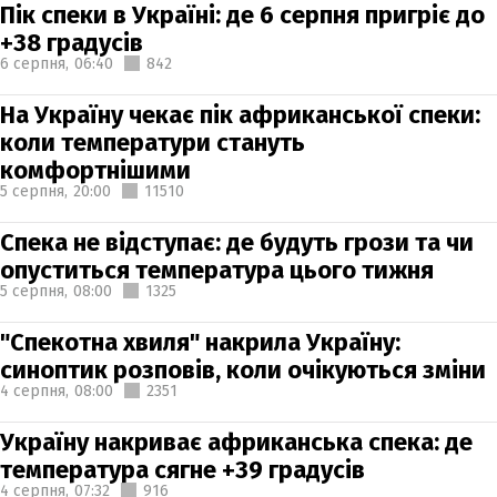
Пік спеки в Україні: де 6 серпня пригріє до
+38 градусів
6 серпня,
06:40
842
На Україну чекає пік африканської спеки:
коли температури стануть
комфортнішими
5 серпня,
20:00
11510
Спека не відступає: де будуть грози та чи
опуститься температура цього тижня
5 серпня,
08:00
1325
"Спекотна хвиля" накрила Україну:
синоптик розповів, коли очікуються зміни
4 серпня,
08:00
2351
Україну накриває африканська спека: де
температура сягне +39 градусів
4 серпня,
07:32
916