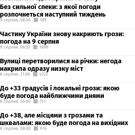
Без сильної спеки: з якої погоди
розпочнеться наступний тиждень
9 серпня,
08:00
185
Частину України знову накриють грози:
погода на 9 серпня
9 серпня,
06:33
1898
Вулиці перетворилися на річки: негода
накрила одразу низку міст
8 серпня,
21:00
4222
До +33 градусів і локальні грози: якою
буде погода найближчими днями
8 серпня,
20:00
751
До +38, але місцями з грозами та
шквалами: якою буде погода на вихідних
8 серпня,
08:00
976