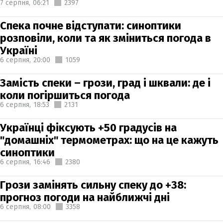
7 серпня,
06:21
2397
Спека почне відступати: синоптики
розповіли, коли та як зміниться погода в
Україні
6 серпня,
20:00
1059
Замість спеки – грози, град і шквали: де і
коли погіршиться погода
6 серпня,
18:53
2131
Українці фіксують +50 градусів на
"домашніх" термометрах: що на це кажуть
синоптики
6 серпня,
16:46
2380
Грози замінять сильну спеку до +38:
прогноз погоди на найближчі дні
6 серпня,
08:00
3358