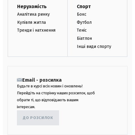
Нерухомість
Спорт
Аналітика ринку
Бокс
Купівля житла
Футбол
Тренди і натхнення
Теніс
Біатлон
Інші види спорту
Email - розсилка
Будьте в курсі всіх новин і оновлень!
Перейдіть на сторінку наших розсилок, щоб
обрати ті, що відповідають вашим
інтересам.
ДО РОЗСИЛОК