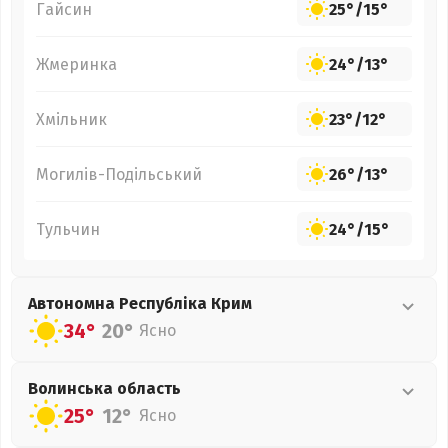
Гайсин
25°
/
15°
Жмеринка
24°
/
13°
Хмільник
23°
/
12°
Могилів-Подільський
26°
/
13°
Тульчин
24°
/
15°
Автономна Республіка Крим
34°
20°
Ясно
Волинська
область
25°
12°
Ясно