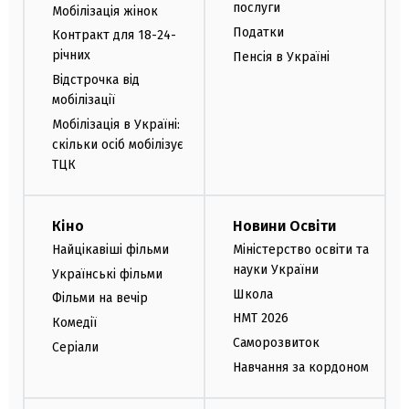
послуги
Мобілізація жінок
Податки
Контракт для 18-24-
річних
Пенсія в Україні
Відстрочка від
мобілізації
Мобілізація в Україні:
скільки осіб мобілізує
ТЦК
Кіно
Новини Освіти
Найцікавіші фільми
Міністерство освіти та
науки України
Українські фільми
Школа
Фільми на вечір
НМТ 2026
Комедії
Саморозвиток
Серіали
Навчання за кордоном