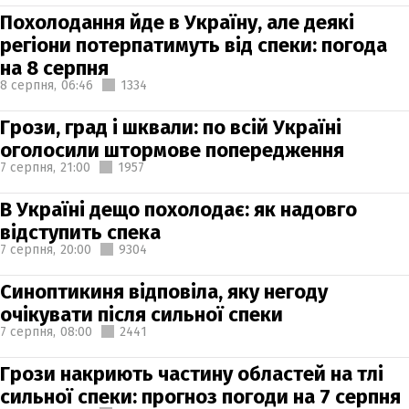
Похолодання йде в Україну, але деякі
регіони потерпатимуть від спеки: погода
на 8 серпня
8 серпня,
06:46
1334
Грози, град і шквали: по всій Україні
оголосили штормове попередження
7 серпня,
21:00
1957
В Україні дещо похолодає: як надовго
відступить спека
7 серпня,
20:00
9304
Синоптикиня відповіла, яку негоду
очікувати після сильної спеки
7 серпня,
08:00
2441
Грози накриють частину областей на тлі
сильної спеки: прогноз погоди на 7 серпня