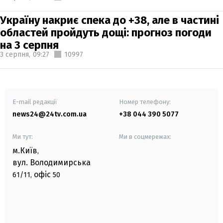
Україну накриє спека до +38, але в частині
областей пройдуть дощі: прогноз погоди
на 3 серпня
3 серпня,
09:27
10997
E-mail редакції
Номер телефону:
news24@24tv.com.ua
+38 044 390 5077
Ми тут:
Ми в соцмережах:
м.Київ
,
вул. Володимирська
офіс
61/11,
50