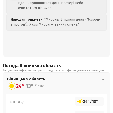
Вдень припиниться дощ. Ввечері небо
очистеться від хмар.
Народні прикмети:
"Мирона. Вітряний день ("Мирон-
вітрогон"). Який Мирон — такий і січень."
Погода Вінницька
область
Актуальна інформація про погоду та атмосферні умови на сьогодні
Вінницька
область
24°
13°
Ясно
Вінниця
24°
/
13°