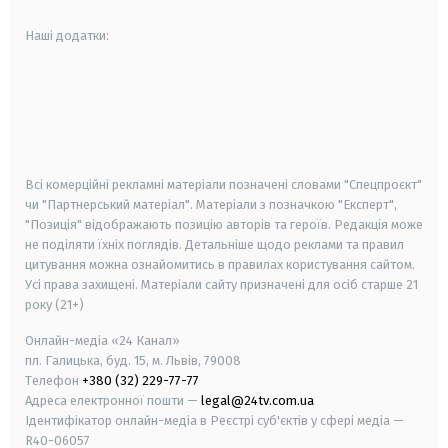
Наші додатки:
android
apple
smart tv
samsung smart tv
Всі комерційні рекламні матеріали позначені словами "Спецпроєкт"
чи "Партнерський матеріал". Матеріали з позначкою "Експерт",
"Позиція" відображають позицію авторів та героїв. Редакція може
не поділяти їхніх поглядів. Детальніше щодо реклами та правил
цитування можна ознайомитись в правилах користування сайтом.
Усі права захищені.
Матеріали сайту призначені для осіб старше
21
року (21+)
Онлайн-медіа «24 Канал»
пл. Галицька, буд. 15, м. Львів, 79008
Телефон
+380 (32) 229-77-77
Адреса електронної пошти —
legal@24tv.com.ua
Ідентифікатор онлайн-медіа в Реєстрі суб'єктів у сфері медіа —
R40-06057