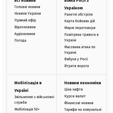
Всі новини
Війна Росії з
Головні новини
Україною
Новини України
Ракетні обстріли
Прямий ефір
Карта бойових дій
Відеоновини
Мирні переговори
Аудіоновини
Повітряна тривога в
Україні
Погода
Масована атака по
Україні
Вибухи у Росії
Втрати ворога
Мобілізація в
Новини економіки
Ціна нафти
Україні
Курси валют
Звільнення з військової
служби
Фінансові новини
Мобілізація 50+
Тарифи на комунальні