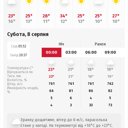
23°
25°
28°
34°
25°
25°
27°
16°
13°
11°
12°
13°
10°
10°
Субота, 8 серпня
Ніч
Ранок
Схід:
05:52
00:00
03:00
06:00
09:00
1
Захід:
20:37
Температура С°
23°
21°
18°
19°
Відчувається як
Тиск, мм
23°
21°
18°
19°
Вологість, %
761
761
761
762
Вітер, м/с
Ймовірність опадів,
66
81
86
82
%
5
6
4
5
4
3
33
73
Зранку дощитиме, вітер до 6 м/с, парасолька
стане у нагоді. На термометрі від +16°C до +23°C.