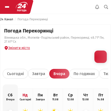
24 Канал
Погода Перекоринці
Погода Перекоринці
Вінницька обл., Могилів-Подільський район, Перекоринці, 48.71°Пн,
27.61°Сх
Змінити місто
Сьогодні
Завтра
Вчора
По годинах
Тиж
Сб
Нд
Пн
Вт
Ср
Чт
Пт
Вчора
Сьогодні
Завтра
11.08
12.08
13.08
14.08