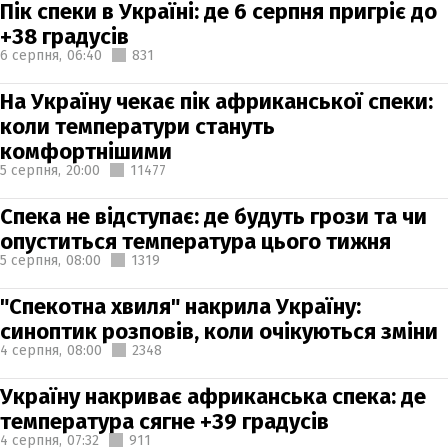
Пік спеки в Україні: де 6 серпня пригріє до
+38 градусів
6 серпня,
06:40
831
На Україну чекає пік африканської спеки:
коли температури стануть
комфортнішими
5 серпня,
20:00
11477
Спека не відступає: де будуть грози та чи
опуститься температура цього тижня
5 серпня,
08:00
1319
"Спекотна хвиля" накрила Україну:
синоптик розповів, коли очікуються зміни
4 серпня,
08:00
2348
Україну накриває африканська спека: де
температура сягне +39 градусів
4 серпня,
07:32
911