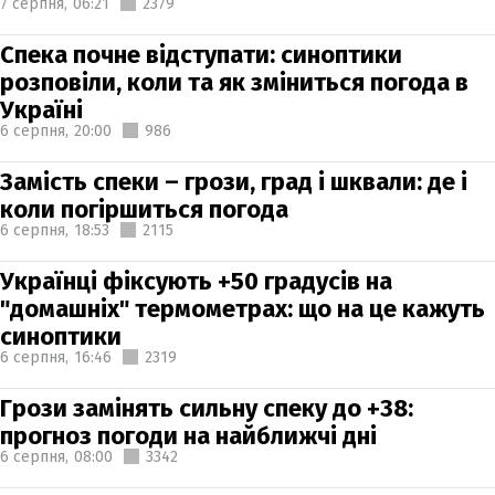
7 серпня,
06:21
2379
Спека почне відступати: синоптики
розповіли, коли та як зміниться погода в
Україні
6 серпня,
20:00
986
Замість спеки – грози, град і шквали: де і
коли погіршиться погода
6 серпня,
18:53
2115
Українці фіксують +50 градусів на
"домашніх" термометрах: що на це кажуть
синоптики
6 серпня,
16:46
2319
Грози замінять сильну спеку до +38:
прогноз погоди на найближчі дні
6 серпня,
08:00
3342