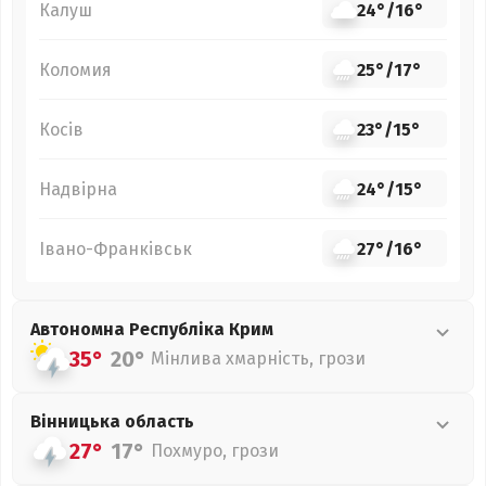
Калуш
24°
/
16°
Коломия
25°
/
17°
Косів
23°
/
15°
Надвірна
24°
/
15°
Івано-Франківськ
27°
/
16°
Автономна Республіка Крим
35°
20°
Мінлива хмарність, грози
Вінницька
область
27°
17°
Похмуро, грози