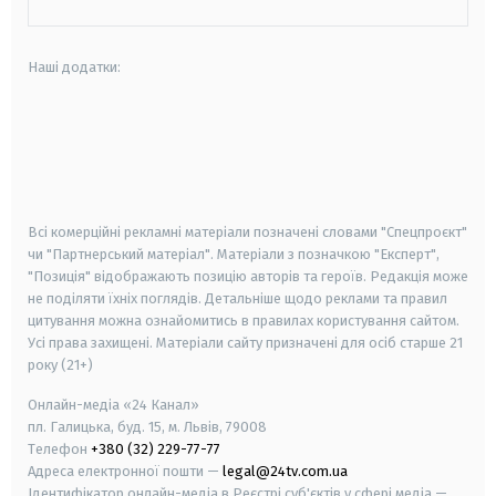
Наші додатки:
android
apple
smart tv
samsung smart tv
Всі комерційні рекламні матеріали позначені словами "Спецпроєкт"
чи "Партнерський матеріал". Матеріали з позначкою "Експерт",
"Позиція" відображають позицію авторів та героїв. Редакція може
не поділяти їхніх поглядів. Детальніше щодо реклами та правил
цитування можна ознайомитись в правилах користування сайтом.
Усі права захищені.
Матеріали сайту призначені для осіб старше
21
року (21+)
Онлайн-медіа «24 Канал»
пл. Галицька, буд. 15, м. Львів, 79008
Телефон
+380 (32) 229-77-77
Адреса електронної пошти —
legal@24tv.com.ua
Ідентифікатор онлайн-медіа в Реєстрі суб'єктів у сфері медіа —