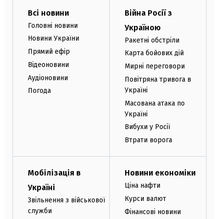
Всі новини
Війна Росії з
Головні новини
Україною
Новини України
Ракетні обстріли
Прямий ефір
Карта бойових дій
Відеоновини
Мирні переговори
Аудіоновини
Повітряна тривога в
Україні
Погода
Масована атака по
Україні
Вибухи у Росії
Втрати ворога
Мобілізація в
Новини економіки
Ціна нафти
Україні
Курси валют
Звільнення з військової
служби
Фінансові новини