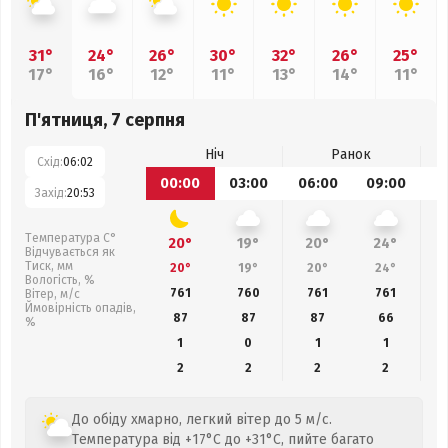
31°
24°
26°
30°
32°
26°
25°
17°
16°
12°
11°
13°
14°
11°
П'ятниця, 7 серпня
Ніч
Ранок
Схід:
06:02
00:00
03:00
06:00
09:00
1
Захід:
20:53
Температура С°
20°
19°
20°
24°
Відчувається як
Тиск, мм
20°
19°
20°
24°
Вологість, %
761
760
761
761
Вітер, м/с
Ймовірність опадів,
87
87
87
66
%
1
0
1
1
2
2
2
2
До обіду хмарно, легкий вітер до 5 м/с.
Температура від +17°C до +31°C, пийте багато