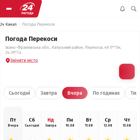
24 Канал
Погода Перекоси
Погода Перекоси
Івано-Франківська обл., Калуський район, Перекоси, 49.17°Пн,
24.39°Сх
Змінити місто
Сьогодні
Завтра
Вчора
По годинах
Тиж
Пт
Сб
Нд
Пн
Вт
Ср
Чт
Вчора
Сьогодні
Завтра
10.08
11.08
12.08
13.08