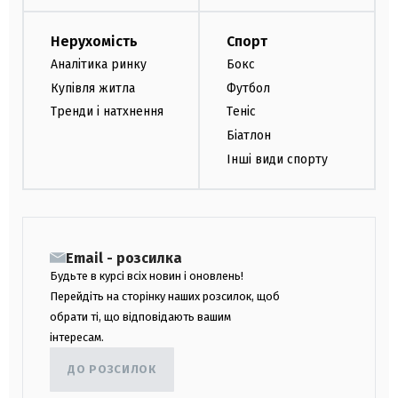
Нерухомість
Спорт
Аналітика ринку
Бокс
Купівля житла
Футбол
Тренди і натхнення
Теніс
Біатлон
Інші види спорту
Email - розсилка
Будьте в курсі всіх новин і оновлень!
Перейдіть на сторінку наших розсилок, щоб
обрати ті, що відповідають вашим
інтересам.
ДО РОЗСИЛОК