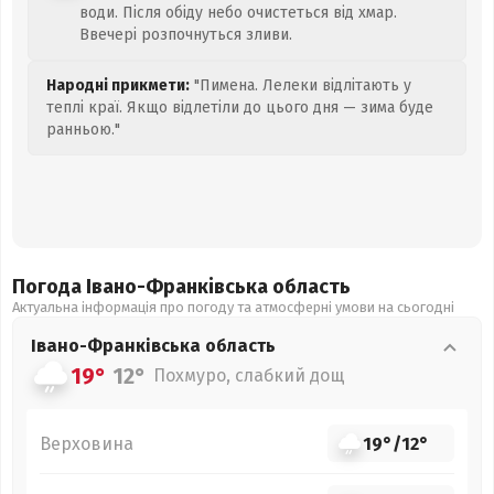
води. Після обіду небо очистеться від хмар.
Ввечері розпочнуться зливи.
Народні прикмети:
"Пимена. Лелеки відлітають у
теплі краї. Якщо відлетіли до цього дня — зима буде
ранньою."
Погода Івано-Франківська
область
Актуальна інформація про погоду та атмосферні умови на сьогодні
Івано-Франківська
область
19°
12°
Похмуро, слабкий дощ
Верховина
19°
/
12°