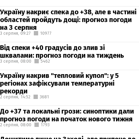
Україну накриє спека до +38, але в частині
областей пройдуть дощі: прогноз погоди
на 3 серпня
3 серпня,
09:27
10977
Від спеки +40 градусів до злив зі
шквалами: прогноз погоди на тиждень
3 серпня,
08:00
5462
Україну накрив "тепловий купол": у 5
регіонах зафіксували температурні
рекорди
2 серпня,
14:52
3681
До +37 та локальні грози: синоптики дали
прогноз погоди на початок нового тижня
2 серпня,
08:00
1793