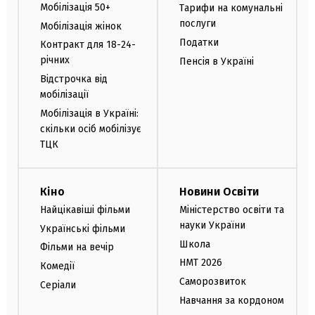
Мобілізація 50+
Тарифи на комунальні
послуги
Мобілізація жінок
Податки
Контракт для 18-24-
річних
Пенсія в Україні
Відстрочка від
мобілізації
Мобілізація в Україні:
скільки осіб мобілізує
ТЦК
Кіно
Новини Освіти
Найцікавіші фільми
Міністерство освіти та
науки України
Українські фільми
Школа
Фільми на вечір
НМТ 2026
Комедії
Саморозвиток
Серіали
Навчання за кордоном