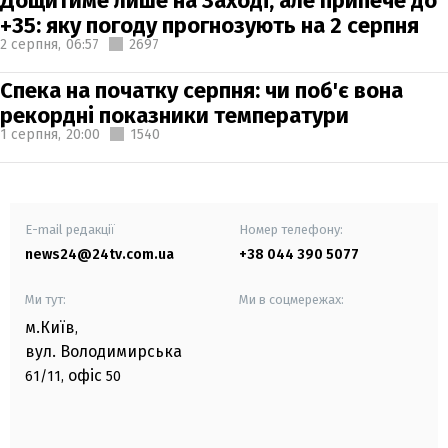
Дощитиме лише на Заході, але припече до
+35: яку погоду прогнозують на 2 серпня
2 серпня,
06:57
2697
Спека на початку серпня: чи поб'є вона
рекордні показники температури
1 серпня,
20:00
1540
E-mail редакції
Номер телефону:
news24@24tv.com.ua
+38 044 390 5077
Ми тут:
Ми в соцмережах:
м.Київ
,
вул. Володимирська
офіс
61/11,
50