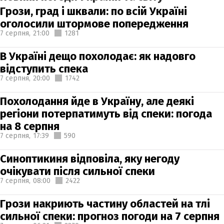
Грози, град і шквали: по всій Україні
оголосили штормове попередження
7 серпня,
21:00
1281
В Україні дещо похолодає: як надовго
відступить спека
7 серпня,
20:00
1742
Похолодання йде в Україну, але деякі
регіони потерпатимуть від спеки: погода
на 8 серпня
7 серпня,
17:39
590
Синоптикиня відповіла, яку негоду
очікувати після сильної спеки
7 серпня,
08:00
2422
Грози накриють частину областей на тлі
сильної спеки: прогноз погоди на 7 серпня