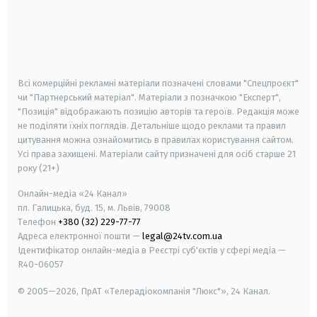
android
apple
smart tv
samsung smart tv
Всі комерційні рекламні матеріали позначені словами "Спецпроєкт"
чи "Партнерський матеріал". Матеріали з позначкою "Експерт",
"Позиція" відображають позицію авторів та героїв. Редакція може
не поділяти їхніх поглядів. Детальніше щодо реклами та правил
цитування можна ознайомитись в правилах користування сайтом.
Усі права захищені.
Матеріали сайту призначені для осіб старше
21
року (21+)
Онлайн-медіа «24 Канал»
пл. Галицька, буд. 15, м. Львів, 79008
Телефон
+380 (32) 229-77-77
Адреса електронної пошти —
legal@24tv.com.ua
Ідентифікатор онлайн-медіа в Реєстрі суб'єктів у сфері медіа —
R40-06057
© 2005—2026,
ПрАТ «Телерадіокомпанія "Люкс"», 24 Канал.