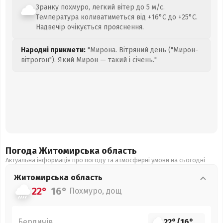
Зранку похмуро, легкий вітер до 5 м/с.
Температура коливатиметься від +16°C до +25°C.
Надвечір очікується прояснення.
Народні прикмети:
"Мирона. Вітряний день ("Мирон-
вітрогон"). Який Мирон — такий і січень."
Погода Житомирська
область
Актуальна інформація про погоду та атмосферні умови на сьогодні
Житомирська
область
22°
16°
Похмуро, дощ
Бердичів
22°
/
16°