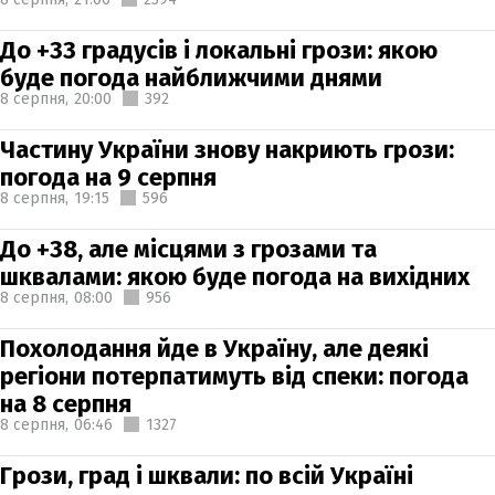
До +33 градусів і локальні грози: якою
буде погода найближчими днями
8 серпня,
20:00
392
Частину України знову накриють грози:
погода на 9 серпня
8 серпня,
19:15
596
До +38, але місцями з грозами та
шквалами: якою буде погода на вихідних
8 серпня,
08:00
956
Похолодання йде в Україну, але деякі
регіони потерпатимуть від спеки: погода
на 8 серпня
8 серпня,
06:46
1327
Грози, град і шквали: по всій Україні