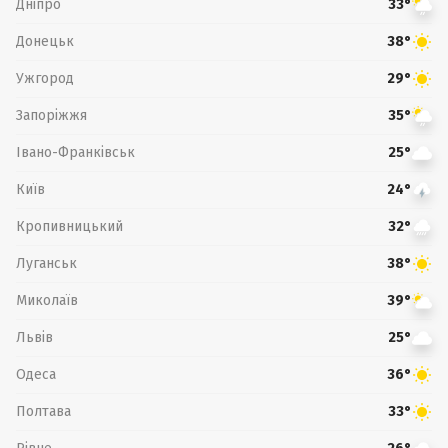
Дніпро
33°
Донецьк
38°
Ужгород
29°
Запоріжжя
35°
Івано-Франківськ
25°
Київ
24°
Кропивницький
32°
Луганськ
38°
Миколаїв
39°
Львів
25°
Одеса
36°
Полтава
33°