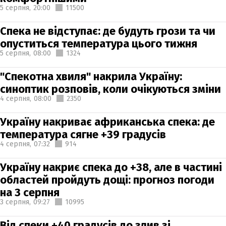
5 серпня,
20:00
11500
Спека не відступає: де будуть грози та чи
опуститься температура цього тижня
5 серпня,
08:00
1324
"Спекотна хвиля" накрила Україну:
синоптик розповів, коли очікуються зміни
4 серпня,
08:00
2350
Україну накриває африканська спека: де
температура сягне +39 градусів
4 серпня,
07:32
914
Україну накриє спека до +38, але в частині
областей пройдуть дощі: прогноз погоди
на 3 серпня
3 серпня,
09:27
10995
Від спеки +40 градусів до злив зі