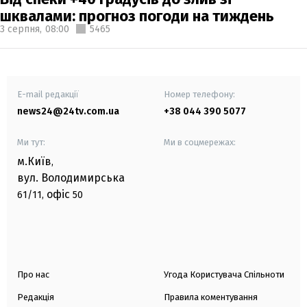
шквалами: прогноз погоди на тиждень
3 серпня,
08:00
5465
E-mail редакції
Номер телефону:
news24@24tv.com.ua
+38 044 390 5077
Ми тут:
Ми в соцмережах:
м.Київ
,
вул. Володимирська
офіс
61/11,
50
Про нас
Угода Користувача Спільноти
Редакція
Правила коментування