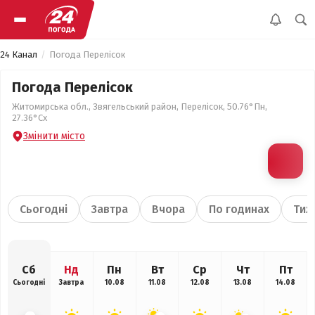
24 Канал
Погода Перелісок
Погода Перелісок
Житомирська обл., Звягельський район, Перелісок, 50.76°Пн,
27.36°Сх
Змінити місто
Сьогодні
Завтра
Вчора
По годинах
Тиж
Сб
Нд
Пн
Вт
Ср
Чт
Пт
Сьогодні
Завтра
10.08
11.08
12.08
13.08
14.08