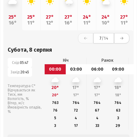
25°
25°
27°
27°
24°
24°
27°
16°
11°
12°
16°
11°
10°
11°
7
/14
Субота, 8 серпня
Ніч
Ранок
Схід:
05:47
00:00
03:00
06:00
09:00
1
Захід:
20:45
Температура С°
20°
17°
17°
18°
Відчувається як
Тиск, мм
20°
17°
17°
18°
Вологість, %
763
764
764
764
Вітер, м/с
Ймовірність опадів,
76
72
67
63
%
5
4
4
3
3
17
33
29