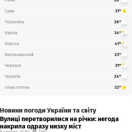
Рівне
26°
Суми
31°
Тернопіль
26°
Харків
34°
Херсон
41°
Хмельницький
23°
Черкаси
31°
Чернігів
24°
Севастополь
32°
Новини погоди України та світу
Вулиці перетворилися на річки: негода
накрила одразу низку міст
8 серпня,
21:00
2394