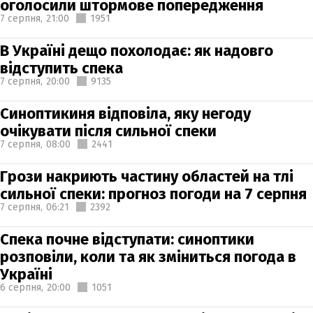
оголосили штормове попередження
7 серпня,
21:00
1951
В Україні дещо похолодає: як надовго
відступить спека
7 серпня,
20:00
9135
Синоптикиня відповіла, яку негоду
очікувати після сильної спеки
7 серпня,
08:00
2441
Грози накриють частину областей на тлі
сильної спеки: прогноз погоди на 7 серпня
7 серпня,
06:21
2392
Спека почне відступати: синоптики
розповіли, коли та як зміниться погода в
Україні
6 серпня,
20:00
1051