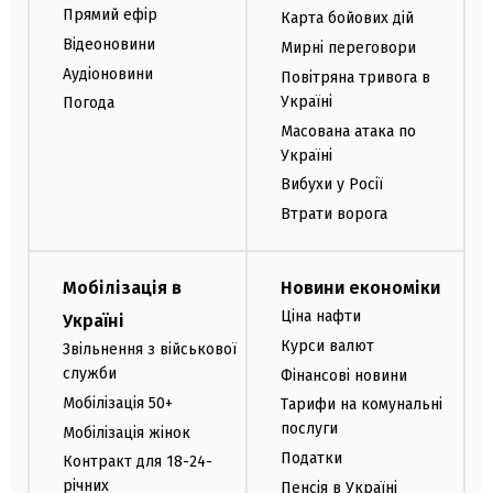
Прямий ефір
Карта бойових дій
Відеоновини
Мирні переговори
Аудіоновини
Повітряна тривога в
Україні
Погода
Масована атака по
Україні
Вибухи у Росії
Втрати ворога
Мобілізація в
Новини економіки
Ціна нафти
Україні
Курси валют
Звільнення з військової
служби
Фінансові новини
Мобілізація 50+
Тарифи на комунальні
послуги
Мобілізація жінок
Податки
Контракт для 18-24-
річних
Пенсія в Україні