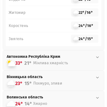
Житомир
22°
/
16°
Коростень
24°
/
16°
Звягель
24°
/
15°
Автономна Республіка Крим
33°
21°
Мінлива хмарність
Вінницька
область
23°
15°
Похмуро, зливи
Волинська
область
24°
14°
Хмарно