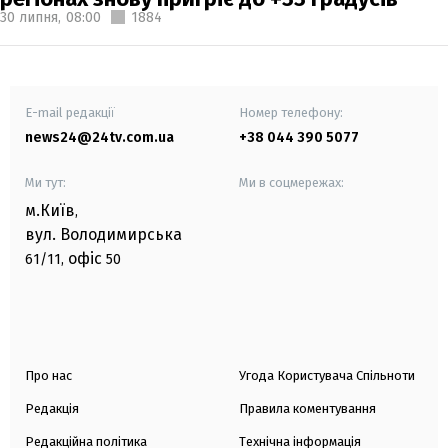
30 липня,
08:00
1884
E-mail редакції
Номер телефону:
news24@24tv.com.ua
+38 044 390 5077
Ми тут:
Ми в соцмережах:
м.Київ
,
вул. Володимирська
офіс
61/11,
50
Про нас
Угода Користувача Спільноти
Редакція
Правила коментування
Редакційна політика
Технічна інформація