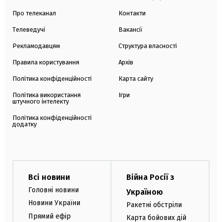
Про телеканал
Контакти
Телеведучі
Вакансії
Рекламодавцям
Структура власності
Правила користування
Архів
Політика конфіденційності
Карта сайту
Політика використання
Ігри
штучного інтелекту
Політика конфіденційності
додатку
Всі новини
Війна Росії з
Головні новини
Україною
Новини України
Ракетні обстріли
Прямий ефір
Карта бойових дій