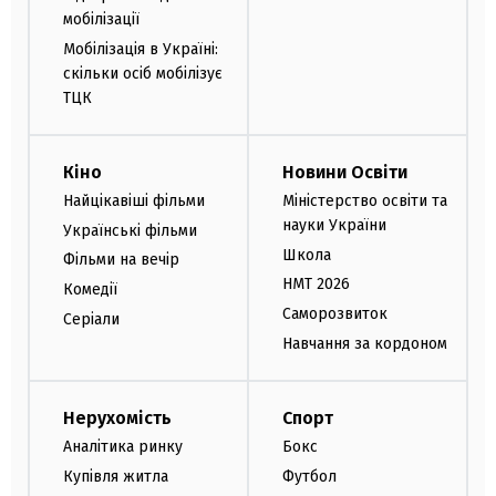
мобілізації
Мобілізація в Україні:
скільки осіб мобілізує
ТЦК
Кіно
Новини Освіти
Найцікавіші фільми
Міністерство освіти та
науки України
Українські фільми
Школа
Фільми на вечір
НМТ 2026
Комедії
Саморозвиток
Серіали
Навчання за кордоном
Нерухомість
Спорт
Аналітика ринку
Бокс
Купівля житла
Футбол