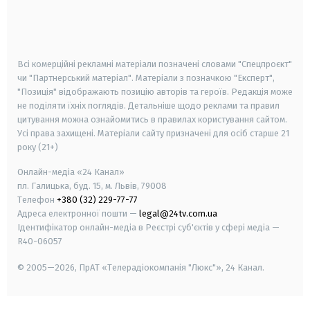
android
apple
smart tv
samsung smart tv
Всі комерційні рекламні матеріали позначені словами "Спецпроєкт"
чи "Партнерський матеріал". Матеріали з позначкою "Експерт",
"Позиція" відображають позицію авторів та героїв. Редакція може
не поділяти їхніх поглядів. Детальніше щодо реклами та правил
цитування можна ознайомитись в правилах користування сайтом.
Усі права захищені.
Матеріали сайту призначені для осіб старше
21
року (21+)
Онлайн-медіа «24 Канал»
пл. Галицька, буд. 15, м. Львів, 79008
Телефон
+380 (32) 229-77-77
Адреса електронної пошти —
legal@24tv.com.ua
Ідентифікатор онлайн-медіа в Реєстрі суб'єктів у сфері медіа —
R40-06057
© 2005—2026,
ПрАТ «Телерадіокомпанія "Люкс"», 24 Канал.