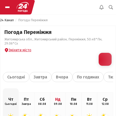
24 Канал
Погода Переміжжя
Погода Переміжжя
Житомирська обл., Житомирський район, Переміжжя, 50.48°Пн,
29.06°Сх
Змінити місто
Сьогодні
Завтра
Вчора
По годинах
Тиж
Чт
Пт
Сб
Нд
Пн
Вт
Ср
Сьогодні
Завтра
08.08
09.08
10.08
11.08
12.08