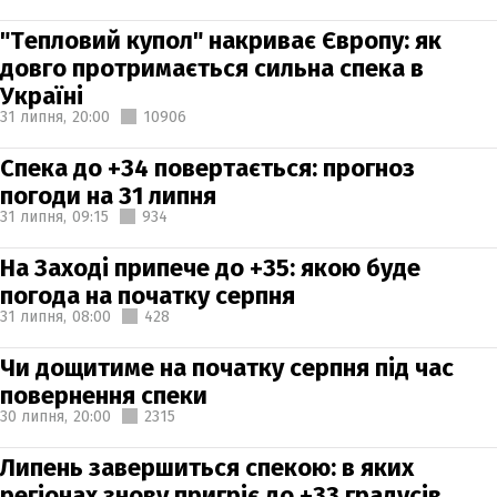
"Тепловий купол" накриває Європу: як
довго протримається сильна спека в
Україні
31 липня,
20:00
10906
Спека до +34 повертається: прогноз
погоди на 31 липня
31 липня,
09:15
934
На Заході припече до +35: якою буде
погода на початку серпня
31 липня,
08:00
428
Чи дощитиме на початку серпня під час
повернення спеки
30 липня,
20:00
2315
Липень завершиться спекою: в яких
регіонах знову пригріє до +33 градусів