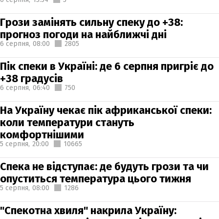
Грози замінять сильну спеку до +38:
прогноз погоди на найближчі дні
6 серпня,
08:00
2805
Пік спеки в Україні: де 6 серпня пригріє до
+38 градусів
6 серпня,
06:40
750
На Україну чекає пік африканської спеки:
коли температури стануть
комфортнішими
5 серпня,
20:00
10665
Спека не відступає: де будуть грози та чи
опуститься температура цього тижня
5 серпня,
08:00
1286
"Спекотна хвиля" накрила Україну: