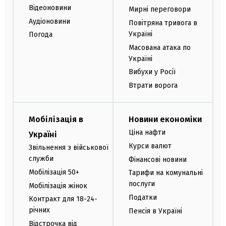
Відеоновини
Мирні переговори
Аудіоновини
Повітряна тривога в
Україні
Погода
Масована атака по
Україні
Вибухи у Росії
Втрати ворога
Мобілізація в
Новини економіки
Ціна нафти
Україні
Курси валют
Звільнення з військової
служби
Фінансові новини
Мобілізація 50+
Тарифи на комунальні
послуги
Мобілізація жінок
Податки
Контракт для 18-24-
річних
Пенсія в Україні
Відстрочка від