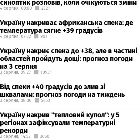
синоптик розповів, коли очікуються зміни
4 серпня,
08:00
2321
Україну накриває африканська спека: де
температура сягне +39 градусів
4 серпня,
07:32
901
Україну накриє спека до +38, але в частині
областей пройдуть дощі: прогноз погоди
на 3 серпня
3 серпня,
09:27
10931
Від спеки +40 градусів до злив зі
шквалами: прогноз погоди на тиждень
3 серпня,
08:00
5453
Україну накрив "тепловий купол": у 5
регіонах зафіксували температурні
рекорди
2 серпня,
14:52
3650