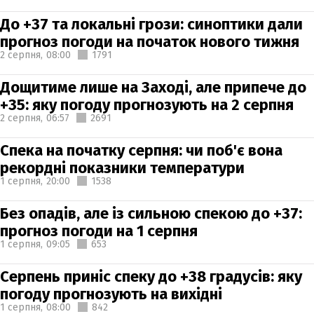
До +37 та локальні грози: синоптики дали
прогноз погоди на початок нового тижня
2 серпня,
08:00
1791
Дощитиме лише на Заході, але припече до
+35: яку погоду прогнозують на 2 серпня
2 серпня,
06:57
2691
Спека на початку серпня: чи поб'є вона
рекордні показники температури
1 серпня,
20:00
1538
Без опадів, але із сильною спекою до +37:
прогноз погоди на 1 серпня
1 серпня,
09:05
653
Серпень приніс спеку до +38 градусів: яку
погоду прогнозують на вихідні
1 серпня,
08:00
842