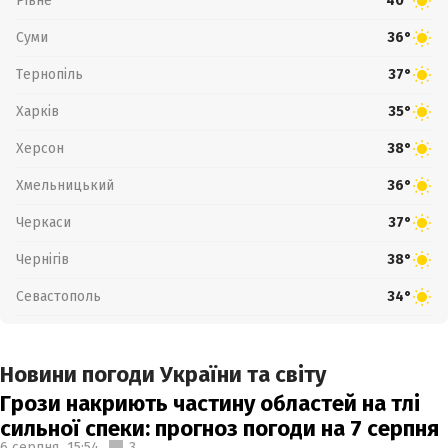
Рівне
40°
Суми
36°
Тернопіль
37°
Харків
35°
Херсон
38°
Хмельницький
36°
Черкаси
37°
Чернігів
38°
Севастополь
34°
Новини погоди України та світу
Грози накриють частину областей на тлі
сильної спеки: прогноз погоди на 7 серпня
6 серпня,
15:54
3