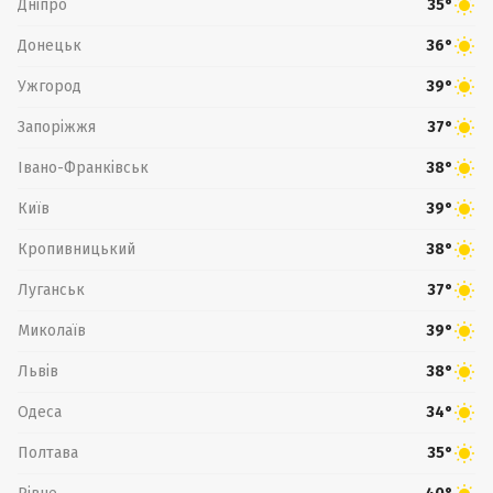
Дніпро
35°
Донецьк
36°
Ужгород
39°
Запоріжжя
37°
Івано-Франківськ
38°
Київ
39°
Кропивницький
38°
Луганськ
37°
Миколаїв
39°
Львів
38°
Одеса
34°
Полтава
35°