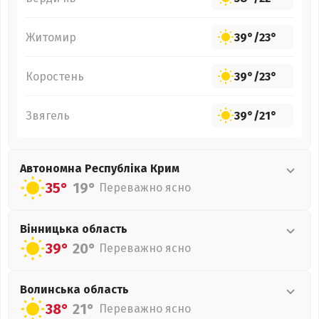
Житомир
39°
/
23°
Коростень
39°
/
23°
Звягель
39°
/
21°
Автономна Республіка Крим
35°
19°
Переважно ясно
Вінницька
область
39°
20°
Переважно ясно
Волинська
область
38°
21°
Переважно ясно