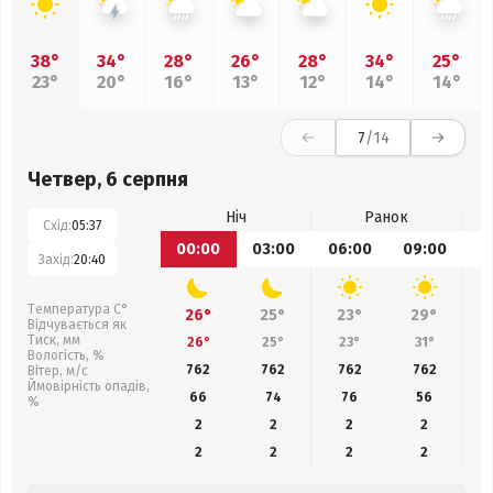
38°
34°
28°
26°
28°
34°
25°
23°
20°
16°
13°
12°
14°
14°
7
/14
Четвер, 6 серпня
Ніч
Ранок
Схід:
05:37
00:00
03:00
06:00
09:00
1
Захід:
20:40
Температура С°
26°
25°
23°
29°
Відчувається як
Тиск, мм
26°
25°
23°
31°
Вологість, %
762
762
762
762
Вітер, м/с
Ймовірність опадів,
66
74
76
56
%
2
2
2
2
2
2
2
2