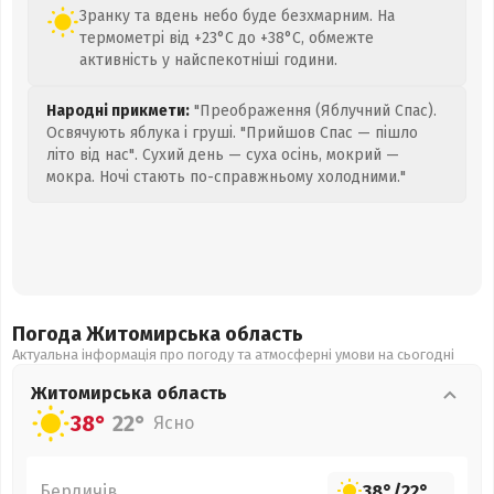
Зранку та вдень небо буде безхмарним. На
термометрі від +23°C до +38°C, обмежте
активність у найспекотніші години.
Народні прикмети:
"Преображення (Яблучний Спас).
Освячують яблука і груші. "Прийшов Спас — пішло
літо від нас". Сухий день — суха осінь, мокрий —
мокра. Ночі стають по-справжньому холодними."
Погода Житомирська
область
Актуальна інформація про погоду та атмосферні умови на сьогодні
Житомирська
область
38°
22°
Ясно
Бердичів
38°
/
22°