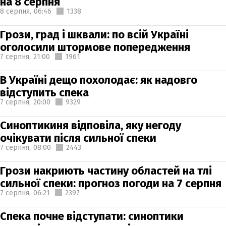
на 8 серпня
8 серпня,
06:46
1338
Грози, град і шквали: по всій Україні
оголосили штормове попередження
7 серпня,
21:00
1961
В Україні дещо похолодає: як надовго
відступить спека
7 серпня,
20:00
9329
Синоптикиня відповіла, яку негоду
очікувати після сильної спеки
7 серпня,
08:00
2443
Грози накриють частину областей на тлі
сильної спеки: прогноз погоди на 7 серпня
7 серпня,
06:21
2397
Спека почне відступати: синоптики