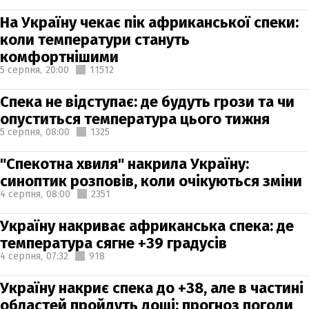
На Україну чекає пік африканської спеки:
коли температури стануть
комфортнішими
5 серпня,
20:00
11512
Спека не відступає: де будуть грози та чи
опуститься температура цього тижня
5 серпня,
08:00
1325
"Спекотна хвиля" накрила Україну:
синоптик розповів, коли очікуються зміни
4 серпня,
08:00
2351
Україну накриває африканська спека: де
температура сягне +39 градусів
4 серпня,
07:32
918
Україну накриє спека до +38, але в частині
областей пройдуть дощі: прогноз погоди