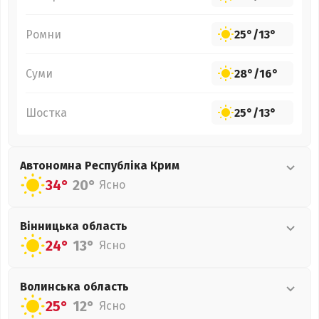
Ромни
25°
/
13°
Суми
28°
/
16°
Шостка
25°
/
13°
Автономна Республіка Крим
34°
20°
Ясно
Вінницька
область
24°
13°
Ясно
Волинська
область
25°
12°
Ясно