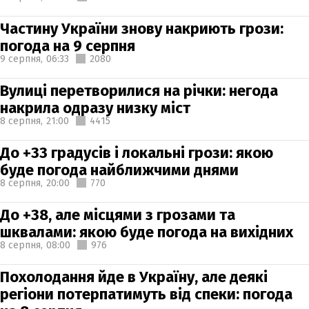
Частину України знову накриють грози:
погода на 9 серпня
9 серпня,
06:33
2080
Вулиці перетворилися на річки: негода
накрила одразу низку міст
8 серпня,
21:00
4415
До +33 градусів і локальні грози: якою
буде погода найближчими днями
8 серпня,
20:00
770
До +38, але місцями з грозами та
шквалами: якою буде погода на вихідних
8 серпня,
08:00
976
Похолодання йде в Україну, але деякі
регіони потерпатимуть від спеки: погода