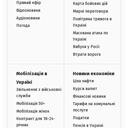
Прямий ефір
Карта бойових дій
Відеоновини
Мирні переговори
Аудіоновини
Повітряна тривога в
Україні
Погода
Масована атака по
Україні
Вибухи у Росії
Втрати ворога
Мобілізація в
Новини економіки
Ціна нафти
Україні
Курси валют
Звільнення з військової
служби
Фінансові новини
Мобілізація 50+
Тарифи на комунальні
послуги
Мобілізація жінок
Податки
Контракт для 18-24-
річних
Пенсія в Україні