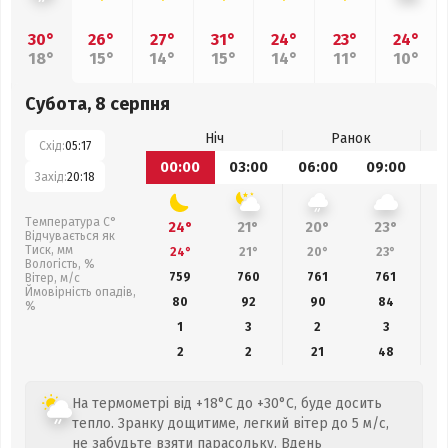
30°
26°
27°
31°
24°
23°
24°
18°
15°
14°
15°
14°
11°
10°
Субота, 8 серпня
Ніч
Ранок
Схід:
05:17
00:00
03:00
06:00
09:00
1
Захід:
20:18
Температура С°
24°
21°
20°
23°
Відчувається як
Тиск, мм
24°
21°
20°
23°
Вологість, %
759
760
761
761
Вітер, м/с
Ймовірність опадів,
80
92
90
84
%
1
3
2
3
2
2
21
48
На термометрі від +18°C до +30°C, буде досить
тепло. Зранку дощитиме, легкий вітер до 5 м/с,
не забудьте взяти парасольку. Вдень