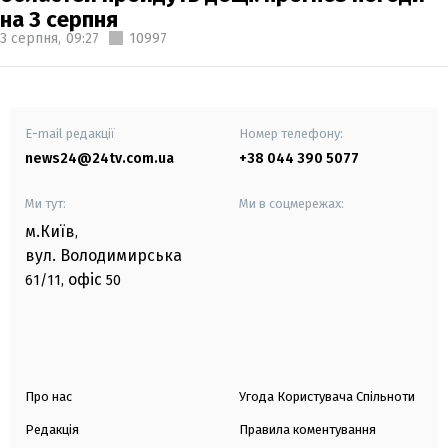
на 3 серпня
3 серпня,
09:27
10997
E-mail редакції
Номер телефону:
news24@24tv.com.ua
+38 044 390 5077
Ми тут:
Ми в соцмережах:
м.Київ
,
вул. Володимирська
офіс
61/11,
50
Про нас
Угода Користувача Спільноти
Редакція
Правила коментування