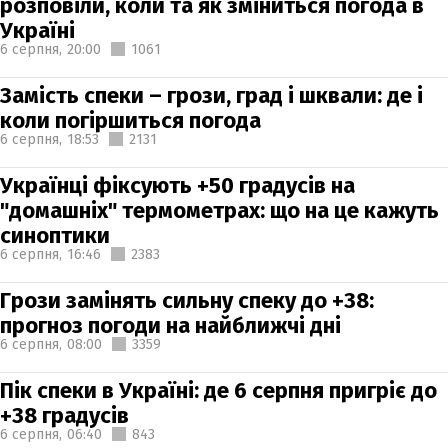
розповіли, коли та як зміниться погода в
Україні
6 серпня,
20:00
1061
Замість спеки – грози, град і шквали: де і
коли погіршиться погода
6 серпня,
18:53
2131
Українці фіксують +50 градусів на
"домашніх" термометрах: що на це кажуть
синоптики
6 серпня,
16:46
2383
Грози замінять сильну спеку до +38:
прогноз погоди на найближчі дні
6 серпня,
08:00
3359
Пік спеки в Україні: де 6 серпня пригріє до
+38 градусів
6 серпня,
06:40
843