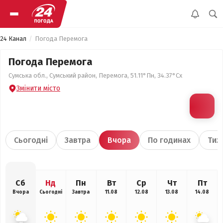
24 Канал
Погода Перемога
Погода Перемога
Сумська обл., Сумський район, Перемога, 51.11°Пн, 34.37°Сх
Змінити місто
Сьогодні
Завтра
Вчора
По годинах
Тиж
Сб
Нд
Пн
Вт
Ср
Чт
Пт
Вчора
Сьогодні
Завтра
11.08
12.08
13.08
14.08