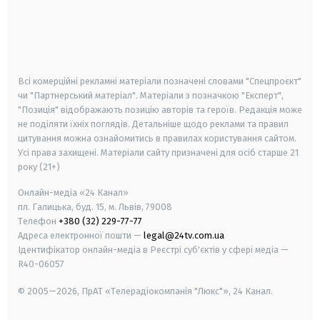
android
apple
smart tv
samsung smart tv
Всі комерційні рекламні матеріали позначені словами "Спецпроєкт"
чи "Партнерський матеріал". Матеріали з позначкою "Експерт",
"Позиція" відображають позицію авторів та героїв. Редакція може
не поділяти їхніх поглядів. Детальніше щодо реклами та правил
цитування можна ознайомитись в правилах користування сайтом.
Усі права захищені.
Матеріали сайту призначені для осіб старше
21
року (21+)
Онлайн-медіа «24 Канал»
пл. Галицька, буд. 15, м. Львів, 79008
Телефон
+380 (32) 229-77-77
Адреса електронної пошти —
legal@24tv.com.ua
Ідентифікатор онлайн-медіа в Реєстрі суб'єктів у сфері медіа —
R40-06057
© 2005—2026,
ПрАТ «Телерадіокомпанія "Люкс"», 24 Канал.