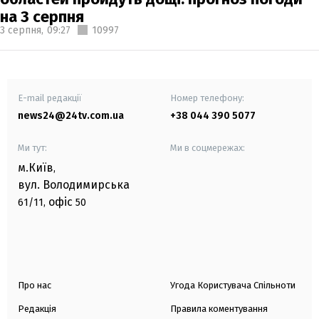
на 3 серпня
3 серпня,
09:27
10997
E-mail редакції
Номер телефону:
news24@24tv.com.ua
+38 044 390 5077
Ми тут:
Ми в соцмережах:
м.Київ
,
вул. Володимирська
офіс
61/11,
50
Про нас
Угода Користувача Спільноти
Редакція
Правила коментування