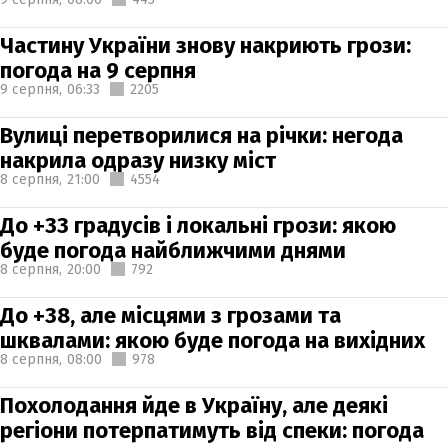
Частину України знову накриють грози:
погода на 9 серпня
9 серпня,
06:33
2205
Вулиці перетворилися на річки: негода
накрила одразу низку міст
8 серпня,
21:00
4554
До +33 градусів і локальні грози: якою
буде погода найближчими днями
8 серпня,
20:00
792
До +38, але місцями з грозами та
шквалами: якою буде погода на вихідних
8 серпня,
08:00
978
Похолодання йде в Україну, але деякі
регіони потерпатимуть від спеки: погода