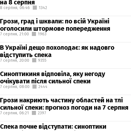
на 8 серпня
8 серпня,
06:46
1342
Грози, град і шквали: по всій Україні
оголосили штормове попередження
7 серпня,
21:00
1963
В Україні дещо похолодає: як надовго
відступить спека
7 серпня,
20:00
9355
Синоптикиня відповіла, яку негоду
очікувати після сильної спеки
7 серпня,
08:00
2444
Грози накриють частину областей на тлі
сильної спеки: прогноз погоди на 7 серпня
7 серпня,
06:21
2397
Спека почне відступати: синоптики