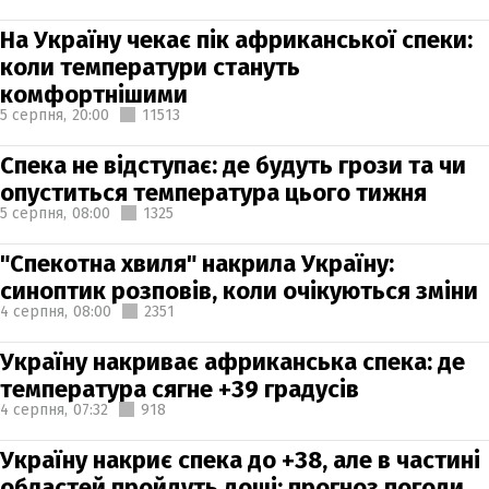
На Україну чекає пік африканської спеки:
коли температури стануть
комфортнішими
5 серпня,
20:00
11513
Спека не відступає: де будуть грози та чи
опуститься температура цього тижня
5 серпня,
08:00
1325
"Спекотна хвиля" накрила Україну:
синоптик розповів, коли очікуються зміни
4 серпня,
08:00
2351
Україну накриває африканська спека: де
температура сягне +39 градусів
4 серпня,
07:32
918
Україну накриє спека до +38, але в частині
областей пройдуть дощі: прогноз погоди