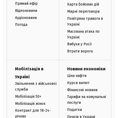
Прямий ефір
Карта бойових дій
Відеоновини
Мирні переговори
Аудіоновини
Повітряна тривога в
Україні
Погода
Масована атака по
Україні
Вибухи у Росії
Втрати ворога
Мобілізація в
Новини економіки
Ціна нафти
Україні
Курси валют
Звільнення з військової
служби
Фінансові новини
Мобілізація 50+
Тарифи на комунальні
послуги
Мобілізація жінок
Податки
Контракт для 18-24-
річних
Пенсія в Україні