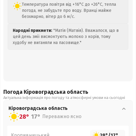
Температура повітря від +16°C до +26°C, тепла
погода, не забудьте про воду. Вранці майже
безхмарно, вітер до 6 м/с.
Народні прикмети:
"Матія (Матвія). Вважалося, що в
цей день змії висмоктують молоко з корів, тому
худобу не виганяли на пасовище."
Погода Кіровоградська
область
Актуальна інформація про погоду та атмосферні умови на сьогодні
Кіровоградська
область
28°
17°
Переважно ясно
Кропивницький
28°
/
17°