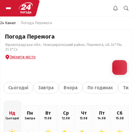
24 Канал
Погода Перемога
Погода Перемога
Кіровоградська обл., Новоукраїнський район, Перемога, 48.34°Пн,
31.3°Сх
Змінити місто
Сьогодні
Завтра
Вчора
По годинах
Тиж
Нд
Пн
Вт
Ср
Чт
Пт
Сб
Сьогодні
Завтра
11.08
12.08
13.08
14.08
15.08