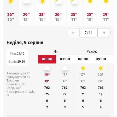
26°
29°
33°
26°
25°
25°
29°
16°
13°
15°
15°
11°
10°
11°
7
/14
Неділя, 9 серпня
Ніч
Ранок
Схід:
05:40
00:00
03:00
06:00
09:00
1
Захід:
20:20
Температура С°
19°
17°
17°
20°
Відчувається як
Тиск, мм
19°
17°
17°
20°
Вологість, %
762
762
763
763
Вітер, м/с
Ймовірність опадів,
75
77
71
59
%
6
6
6
6
2
3
5
4