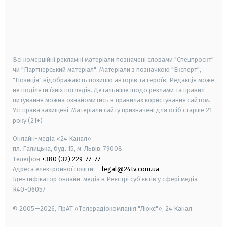
android
apple
smart tv
samsung smart tv
Всі комерційні рекламні матеріали позначені словами "Спецпроєкт"
чи "Партнерський матеріал". Матеріали з позначкою "Експерт",
"Позиція" відображають позицію авторів та героїв. Редакція може
не поділяти їхніх поглядів. Детальніше щодо реклами та правил
цитування можна ознайомитись в правилах користування сайтом.
Усі права захищені.
Матеріали сайту призначені для осіб старше
21
року (21+)
Онлайн-медіа «24 Канал»
пл. Галицька, буд. 15, м. Львів, 79008
Телефон
+380 (32) 229-77-77
Адреса електронної пошти —
legal@24tv.com.ua
Ідентифікатор онлайн-медіа в Реєстрі суб'єктів у сфері медіа —
R40-06057
© 2005—2026,
ПрАТ «Телерадіокомпанія "Люкс"», 24 Канал.