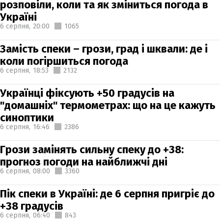
розповіли, коли та як зміниться погода в
Україні
6 серпня,
20:00
1065
Замість спеки – грози, град і шквали: де і
коли погіршиться погода
6 серпня,
18:53
2132
Українці фіксують +50 градусів на
"домашніх" термометрах: що на це кажуть
синоптики
6 серпня,
16:46
2386
Грози замінять сильну спеку до +38:
прогноз погоди на найближчі дні
6 серпня,
08:00
3360
Пік спеки в Україні: де 6 серпня пригріє до
+38 градусів
6 серпня,
06:40
843