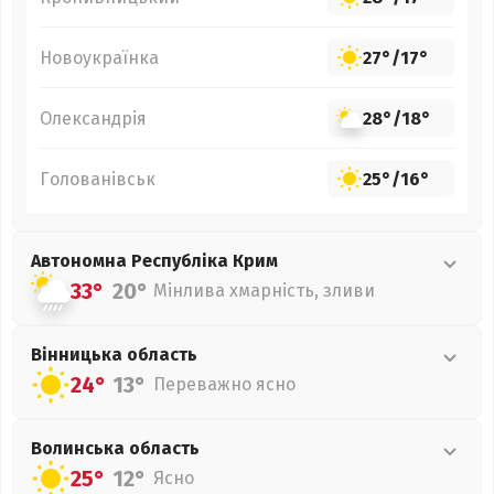
Новоукраїнка
27°
/
17°
Олександрія
28°
/
18°
Голованівськ
25°
/
16°
Автономна Республіка Крим
33°
20°
Мінлива хмарність, зливи
Вінницька
область
24°
13°
Переважно ясно
Волинська
область
25°
12°
Ясно