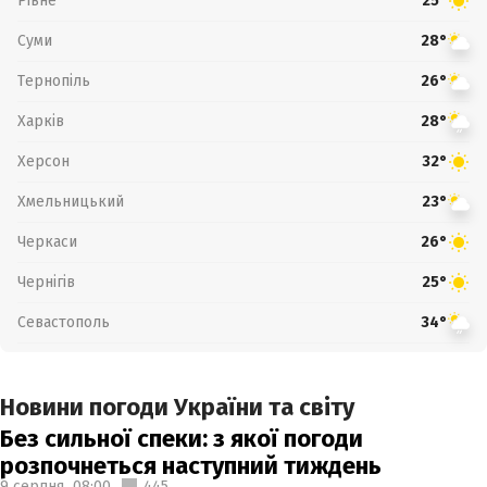
Рівне
25°
Суми
28°
Тернопіль
26°
Харків
28°
Херсон
32°
Хмельницький
23°
Черкаси
26°
Чернігів
25°
Севастополь
34°
Новини погоди України та світу
Без сильної спеки: з якої погоди
розпочнеться наступний тиждень
9 серпня,
08:00
445