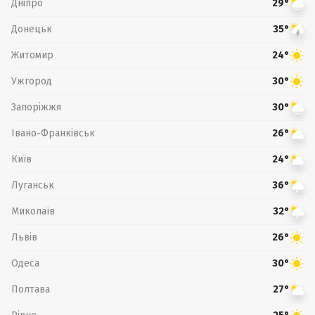
Дніпро
29°
Донецьк
35°
Житомир
24°
Ужгород
30°
Запоріжжя
30°
Івано-Франківськ
26°
Київ
24°
Луганськ
36°
Миколаїв
32°
Львів
26°
Одеса
30°
Полтава
27°