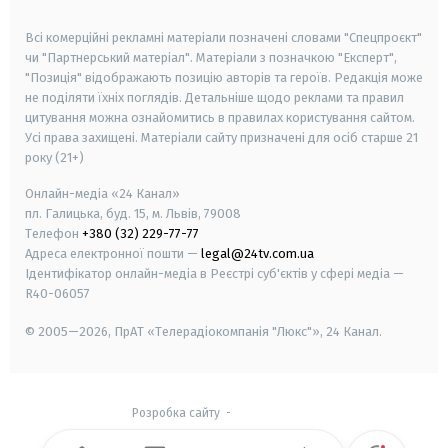
smart tv
samsung smart tv
Всі комерційні рекламні матеріали позначені словами "Спецпроєкт"
чи "Партнерський матеріал". Матеріали з позначкою "Експерт",
"Позиція" відображають позицію авторів та героїв. Редакція може
не поділяти їхніх поглядів. Детальніше щодо реклами та правил
цитування можна ознайомитись в правилах користування сайтом.
Усі права захищені.
Матеріали сайту призначені для осіб старше
21
року (21+)
Онлайн-медіа «24 Канал»
пл. Галицька, буд. 15, м. Львів, 79008
Телефон
+380 (32) 229-77-77
Адреса електронної пошти —
legal@24tv.com.ua
Ідентифікатор онлайн-медіа в Реєстрі суб'єктів у сфері медіа —
R40-06057
© 2005—2026,
ПрАТ «Телерадіокомпанія "Люкс"», 24 Канал.
Розробка сайту
-