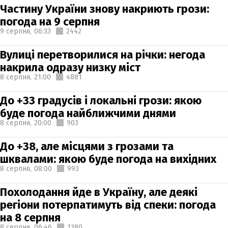
Частину України знову накриють грози:
погода на 9 серпня
9 серпня,
06:33
2442
Вулиці перетворилися на річки: негода
накрила одразу низку міст
8 серпня,
21:00
4881
До +33 градусів і локальні грози: якою
буде погода найближчими днями
8 серпня,
20:00
903
До +38, але місцями з грозами та
шквалами: якою буде погода на вихідних
8 серпня,
08:00
993
Похолодання йде в Україну, але деякі
регіони потерпатимуть від спеки: погода
на 8 серпня
8 серпня,
06:46
1380