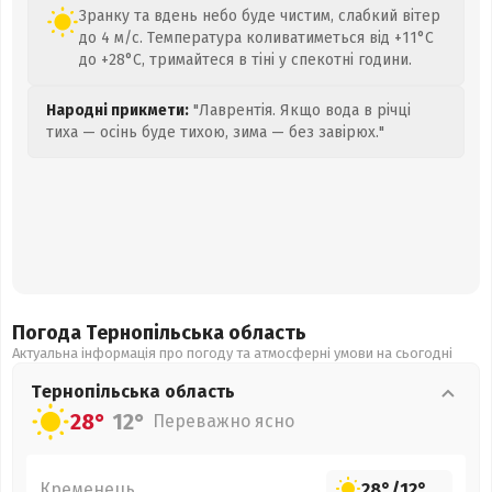
Зранку та вдень небо буде чистим, слабкий вітер
до 4 м/с. Температура коливатиметься від +11°C
до +28°C, тримайтеся в тіні у спекотні години.
Народні прикмети:
"Лаврентія. Якщо вода в річці
тиха — осінь буде тихою, зима — без завірюх."
Погода Тернопільська
область
Актуальна інформація про погоду та атмосферні умови на сьогодні
Тернопільська
область
28°
12°
Переважно ясно
Кременець
28°
/
12°