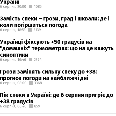
Україні
6 серпня,
20:00
1085
Замість спеки – грози, град і шквали: де і
коли погіршиться погода
6 серпня,
18:53
2139
Українці фіксують +50 градусів на
"домашніх" термометрах: що на це кажуть
синоптики
6 серпня,
16:46
2394
Грози замінять сильну спеку до +38:
прогноз погоди на найближчі дні
6 серпня,
08:00
3368
Пік спеки в Україні: де 6 серпня пригріє до
+38 градусів
6 серпня,
06:40
859