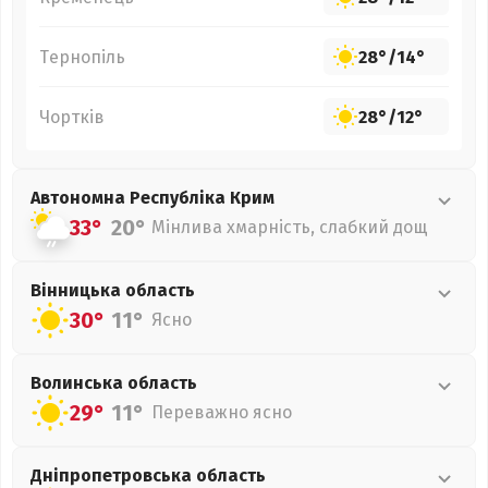
Тернопіль
28°
/
14°
Чортків
28°
/
12°
Автономна Республіка Крим
33°
20°
Мінлива хмарність, слабкий дощ
Вінницька
область
30°
11°
Ясно
Волинська
область
29°
11°
Переважно ясно
Дніпропетровська
область