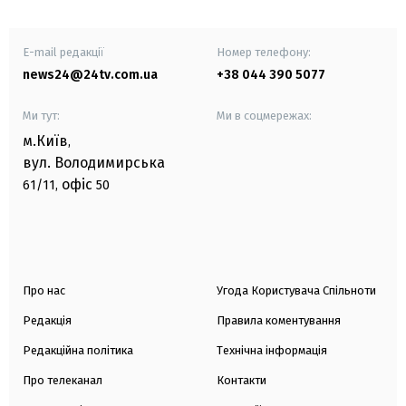
E-mail редакції
Номер телефону:
news24@24tv.com.ua
+38 044 390 5077
Ми тут:
Ми в соцмережах:
м.Київ
,
вул. Володимирська
офіс
61/11,
50
Про нас
Угода Користувача Спільноти
Редакція
Правила коментування
Редакційна політика
Технічна інформація
Про телеканал
Контакти