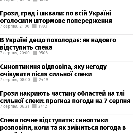
Грози, град і шквали: по всій Україні
оголосили штормове попередження
7 серпня,
21:00
1993
В Україні дещо похолодає: як надовго
відступить спека
7 серпня,
20:00
9506
Синоптикиня відповіла, яку негоду
очікувати після сильної спеки
7 серпня,
08:00
2449
Грози накриють частину областей на тлі
сильної спеки: прогноз погоди на 7 серпня
7 серпня,
06:21
2412
Спека почне відступати: синоптики
розповіли, коли та як зміниться погода в