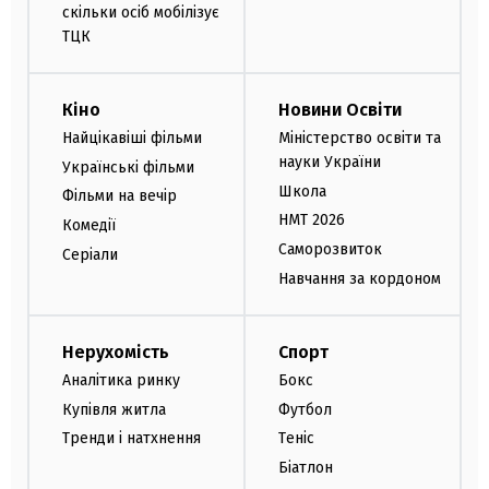
скільки осіб мобілізує
ТЦК
Кіно
Новини Освіти
Найцікавіші фільми
Міністерство освіти та
науки України
Українські фільми
Школа
Фільми на вечір
НМТ 2026
Комедії
Саморозвиток
Серіали
Навчання за кордоном
Нерухомість
Спорт
Аналітика ринку
Бокс
Купівля житла
Футбол
Тренди і натхнення
Теніс
Біатлон