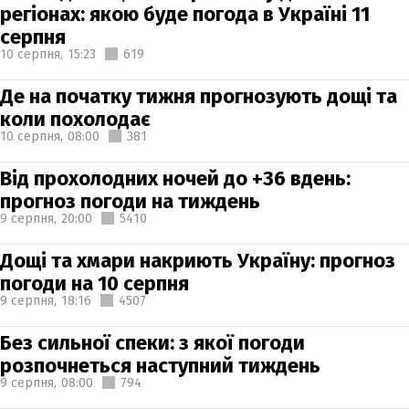
регіонах: якою буде погода в Україні 11
серпня
10 серпня,
15:23
619
Де на початку тижня прогнозують дощі та
коли похолодає
10 серпня,
08:00
381
Від прохолодних ночей до +36 вдень:
прогноз погоди на тиждень
9 серпня,
20:00
5410
Дощі та хмари накриють Україну: прогноз
погоди на 10 серпня
9 серпня,
18:16
4507
Без сильної спеки: з якої погоди
розпочнеться наступний тиждень
9 серпня,
08:00
794