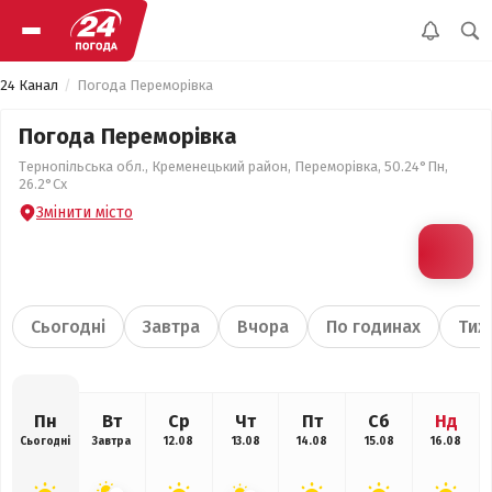
24 Канал
Погода Переморівка
Погода Переморівка
Тернопільська обл., Кременецький район, Переморівка, 50.24°Пн,
26.2°Сх
Змінити місто
Сьогодні
Завтра
Вчора
По годинах
Тиж
Пн
Вт
Ср
Чт
Пт
Сб
Нд
Сьогодні
Завтра
12.08
13.08
14.08
15.08
16.08