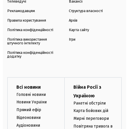
Телеведучі
Вакансії
Рекламодавцям
Структура власності
Правила користування
Архів
Політика конфіденційності
Карта сайту
Політика використання
Ігри
штучного інтелекту
Політика конфіденційності
додатку
Всі новини
Війна Росії з
Головні новини
Україною
Новини України
Ракетні обстріли
Прямий ефір
Карта бойових дій
Відеоновини
Мирні переговори
Аудіоновини
Повітряна тривога в