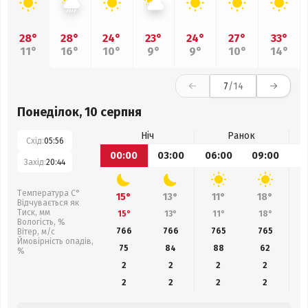
28°
28°
24°
23°
24°
27°
33°
11°
16°
10°
9°
9°
10°
14°
7
/14
Понеділок, 10 серпня
Ніч
Ранок
Схід:
05:56
00:00
03:00
06:00
09:00
1
Захід:
20:44
Температура С°
15°
13°
11°
18°
Відчувається як
Тиск, мм
15°
13°
11°
18°
Вологість, %
766
766
765
765
Вітер, м/с
Ймовірність опадів,
75
84
88
62
%
2
2
2
2
2
2
2
2