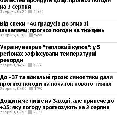
областей пройдуть дощі: прогноз погоди
на 3 серпня
3 серпня,
09:27
10936
Від спеки +40 градусів до злив зі
шквалами: прогноз погоди на тиждень
3 серпня,
08:00
5458
Україну накрив "тепловий купол": у 5
регіонах зафіксували температурні
рекорди
2 серпня,
14:52
3664
До +37 та локальні грози: синоптики дали
прогноз погоди на початок нового тижня
2 серпня,
08:00
1793
Дощитиме лише на Заході, але припече до
+35: яку погоду прогнозують на 2 серпня
2 серпня,
06:57
2693