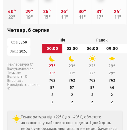
40°
29°
26°
26°
30°
31°
24°
22°
19°
15°
11°
11°
17°
11°
Четвер, 6 серпня
Ніч
Ранок
Схід:
05:50
00:00
03:00
06:00
09:00
1
Захід:
20:53
Температура С°
27°
23°
22°
29°
Відчувається як
Тиск, мм
28°
23°
22°
29°
Вологість, %
762
762
762
762
Вітер, м/с
Ймовірність опадів,
57
57
57
46
%
2
2
3
2
2
2
2
2
Температура від +22°C до +40°C, обмежте
активність у найспекотніші години. Цілий день
небо буде безхмарним, опадів не передбачається.