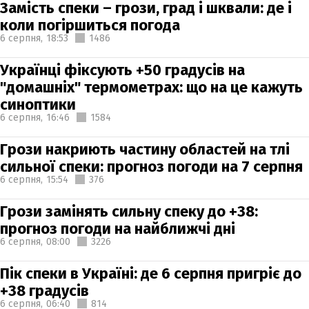
Замість спеки – грози, град і шквали: де і
коли погіршиться погода
6 серпня,
18:53
1486
Українці фіксують +50 градусів на
"домашніх" термометрах: що на це кажуть
синоптики
6 серпня,
16:46
1584
Грози накриють частину областей на тлі
сильної спеки: прогноз погоди на 7 серпня
6 серпня,
15:54
376
Грози замінять сильну спеку до +38:
прогноз погоди на найближчі дні
6 серпня,
08:00
3226
Пік спеки в Україні: де 6 серпня пригріє до
+38 градусів
6 серпня,
06:40
814