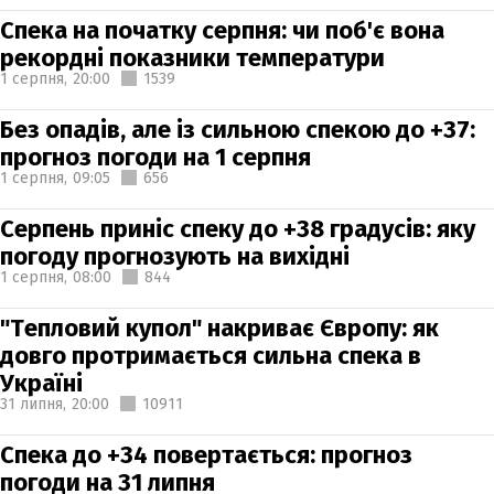
Спека на початку серпня: чи поб'є вона
рекордні показники температури
1 серпня,
20:00
1539
Без опадів, але із сильною спекою до +37:
прогноз погоди на 1 серпня
1 серпня,
09:05
656
Серпень приніс спеку до +38 градусів: яку
погоду прогнозують на вихідні
1 серпня,
08:00
844
"Тепловий купол" накриває Європу: як
довго протримається сильна спека в
Україні
31 липня,
20:00
10911
Спека до +34 повертається: прогноз
погоди на 31 липня