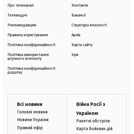
Про телеканал
Контакти
Телеведучі
Вакансії
Рекламодавцям
Структура власності
Правила користування
Архів
Політика конфіденційності
Карта сайту
Політика використання
Ігри
штучного інтелекту
Політика конфіденційності
додатку
Всі новини
Війна Росії з
Головні новини
Україною
Новини України
Ракетні обстріли
Прямий ефір
Карта бойових дій