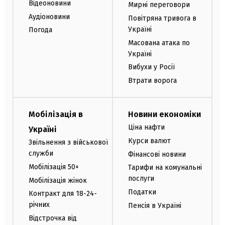
Відеоновини
Мирні переговори
Аудіоновини
Повітряна тривога в
Україні
Погода
Масована атака по
Україні
Вибухи у Росії
Втрати ворога
Мобілізація в
Новини економіки
Ціна нафти
Україні
Курси валют
Звільнення з військової
служби
Фінансові новини
Мобілізація 50+
Тарифи на комунальні
послуги
Мобілізація жінок
Податки
Контракт для 18-24-
річних
Пенсія в Україні
Відстрочка від