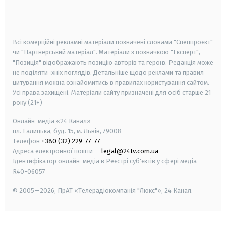
smart tv
samsung smart tv
Всі комерційні рекламні матеріали позначені словами "Спецпроєкт"
чи "Партнерський матеріал". Матеріали з позначкою "Експерт",
"Позиція" відображають позицію авторів та героїв. Редакція може
не поділяти їхніх поглядів. Детальніше щодо реклами та правил
цитування можна ознайомитись в правилах користування сайтом.
Усі права захищені.
Матеріали сайту призначені для осіб старше
21
року (21+)
Онлайн-медіа «24 Канал»
пл. Галицька, буд. 15, м. Львів, 79008
Телефон
+380 (32) 229-77-77
Адреса електронної пошти —
legal@24tv.com.ua
Ідентифікатор онлайн-медіа в Реєстрі суб'єктів у сфері медіа —
R40-06057
© 2005—2026,
ПрАТ «Телерадіокомпанія "Люкс"», 24 Канал.