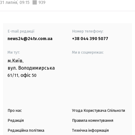
31 липня,
09:15
939
E-mail редакції
Номер телефону:
news24@24tv.com.ua
+38 044 390 5077
Ми тут:
Ми в соцмережах:
м.Київ
,
вул. Володимирська
офіс
61/11,
50
Про нас
Угода Користувача Спільноти
Редакція
Правила коментування
Редакційна політика
Технічна інформація