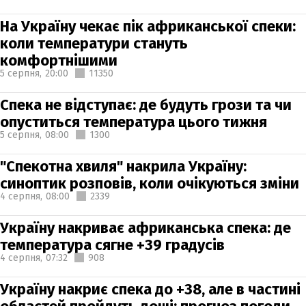
На Україну чекає пік африканської спеки:
коли температури стануть
комфортнішими
5 серпня,
20:00
11350
Спека не відступає: де будуть грози та чи
опуститься температура цього тижня
5 серпня,
08:00
1300
"Спекотна хвиля" накрила Україну:
синоптик розповів, коли очікуються зміни
4 серпня,
08:00
2339
Україну накриває африканська спека: де
температура сягне +39 градусів
4 серпня,
07:32
908
Україну накриє спека до +38, але в частині