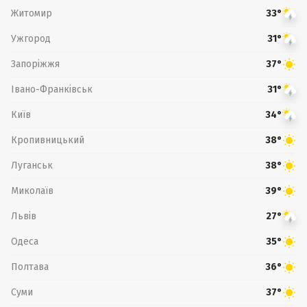
Житомир
33°
Ужгород
31°
Запоріжжя
37°
Івано-Франківськ
31°
Київ
34°
Кропивницький
38°
Луганськ
38°
Миколаїв
39°
Львів
27°
Одеса
35°
Полтава
36°
Суми
37°