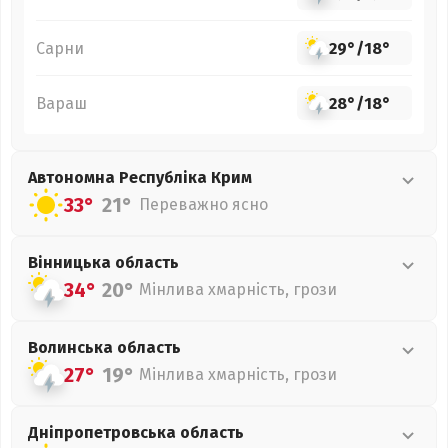
Сарни
29°
/
18°
Вараш
28°
/
18°
Автономна Республіка Крим
33°
21°
Переважно ясно
Вінницька
область
34°
20°
Мінлива хмарність, грози
Волинська
область
27°
19°
Мінлива хмарність, грози
Дніпропетровська
область