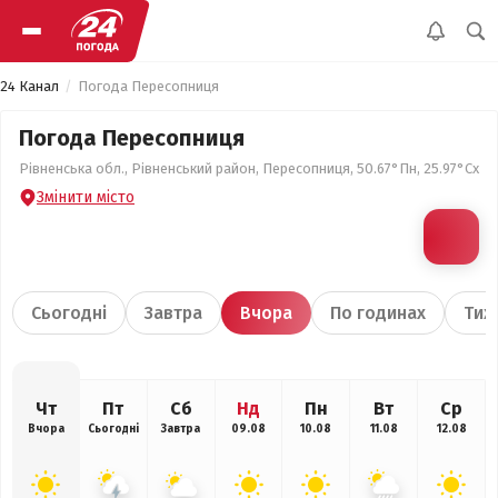
24 Канал
Погода Пересопниця
Погода Пересопниця
Рівненська обл., Рівненський район, Пересопниця, 50.67°Пн, 25.97°Сх
Змінити місто
Сьогодні
Завтра
Вчора
По годинах
Тиж
Чт
Пт
Сб
Нд
Пн
Вт
Ср
Вчора
Сьогодні
Завтра
09.08
10.08
11.08
12.08