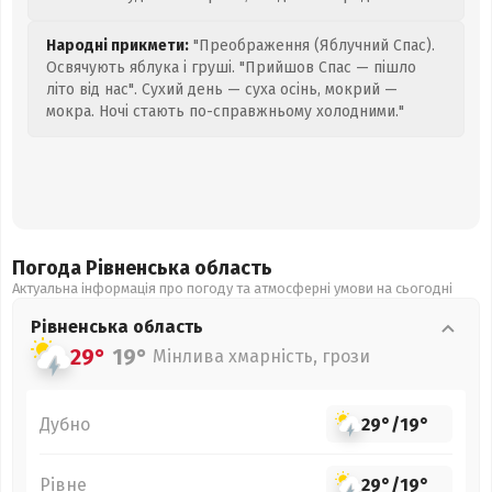
Народні прикмети:
"Преображення (Яблучний Спас).
Освячують яблука і груші. "Прийшов Спас — пішло
літо від нас". Сухий день — суха осінь, мокрий —
мокра. Ночі стають по-справжньому холодними."
Погода Рівненська
область
Актуальна інформація про погоду та атмосферні умови на сьогодні
Рівненська
область
29°
19°
Мінлива хмарність, грози
Дубно
29°
/
19°
Рівне
29°
/
19°