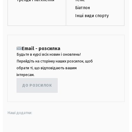
Біатлон
Інші види спорту
Email - розсилка
Будьте в курсі всіх новин і оновлень!
Перейдіть на сторінку наших розсилок, щоб
обрати ті, що відповідають вашим
інтересам.
ДО РОЗСИЛОК
Наші додатки:
android
apple