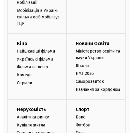
мобілізації
Мобілізація в Україні:
скільки осіб мобілізує
ТЦК
Кіно
Новини Освіти
Найцікавіші фільми
Міністерство освіти та
науки України
Українські фільми
Школа
Фільми на вечір
НМТ 2026
Комедії
Саморозвиток
Серіали
Навчання за кордоном
Нерухомість
Спорт
Аналітика ринку
Бокс
Купівля житла
Футбол
Тренди і натхнення
Теніс