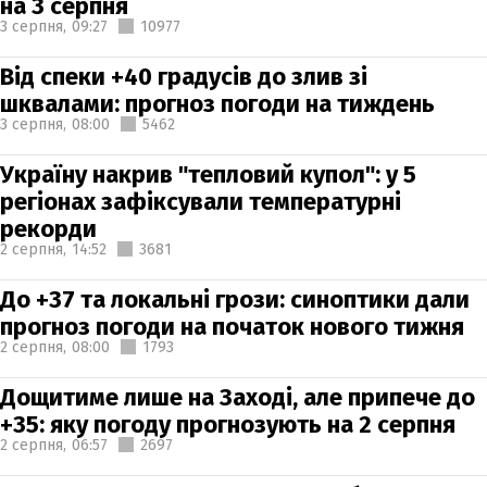
на 3 серпня
3 серпня,
09:27
10977
Від спеки +40 градусів до злив зі
шквалами: прогноз погоди на тиждень
3 серпня,
08:00
5462
Україну накрив "тепловий купол": у 5
регіонах зафіксували температурні
рекорди
2 серпня,
14:52
3681
До +37 та локальні грози: синоптики дали
прогноз погоди на початок нового тижня
2 серпня,
08:00
1793
Дощитиме лише на Заході, але припече до
+35: яку погоду прогнозують на 2 серпня
2 серпня,
06:57
2697