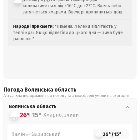
коливатиметься від +16°C до +27°C. Вдень небо
затягнеться хмарами. Ввечері припиниться дощ.
Народні прикмети:
"Пимена. Лелеки відлітають у
теплі краї. Якщо відлетіли до цього дня — зима буде
ранньою."
Погода Волинська
область
Актуальна інформація про погоду та атмосферні умови на сьогодні
Волинська
область
26°
15°
Хмарно, зливи
Камінь-Каширський
26°
/
15°