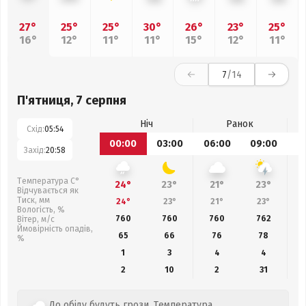
27°
25°
25°
30°
26°
23°
25°
16°
12°
11°
11°
15°
12°
11°
7
/14
П'ятниця, 7 серпня
Ніч
Ранок
Схід:
05:54
00:00
03:00
06:00
09:00
1
Захід:
20:58
Температура С°
24°
23°
21°
23°
Відчувається як
Тиск, мм
24°
23°
21°
23°
Вологість, %
760
760
760
762
Вітер, м/с
Ймовірність опадів,
65
66
76
78
%
1
3
4
4
2
10
2
31
До обіду будуть грози. Температура