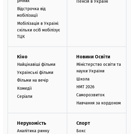
річних
Пенсія в Україні
Відстрочка від
мобілізації
Мобілізація в Україні:
скільки осіб мобілізує
ТЦК
Кіно
Новини Освіти
Найцікавіші фільми
Міністерство освіти та
науки України
Українські фільми
Школа
Фільми на вечір
НМТ 2026
Комедії
Саморозвиток
Серіали
Навчання за кордоном
Нерухомість
Спорт
Аналітика ринку
Бокс