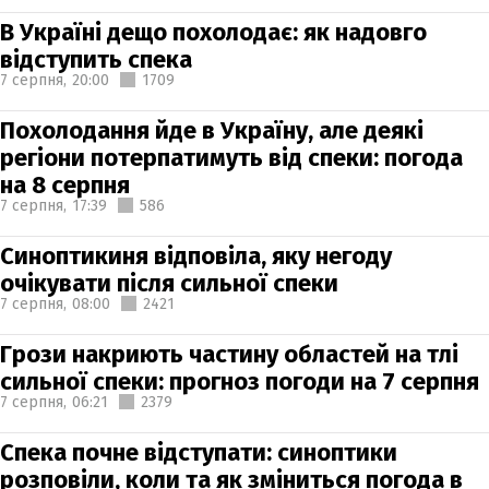
В Україні дещо похолодає: як надовго
відступить спека
7 серпня,
20:00
1709
Похолодання йде в Україну, але деякі
регіони потерпатимуть від спеки: погода
на 8 серпня
7 серпня,
17:39
586
Синоптикиня відповіла, яку негоду
очікувати після сильної спеки
7 серпня,
08:00
2421
Грози накриють частину областей на тлі
сильної спеки: прогноз погоди на 7 серпня
7 серпня,
06:21
2379
Спека почне відступати: синоптики
розповіли, коли та як зміниться погода в