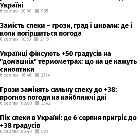
Україні
6 серпня,
20:00
985
Замість спеки – грози, град і шквали: де і
коли погіршиться погода
6 серпня,
18:53
2115
Українці фіксують +50 градусів на
"домашніх" термометрах: що на це кажуть
синоптики
6 серпня,
16:46
2314
Грози замінять сильну спеку до +38:
прогноз погоди на найближчі дні
6 серпня,
08:00
3342
Пік спеки в Україні: де 6 серпня пригріє до
+38 градусів
6 серпня,
06:40
831