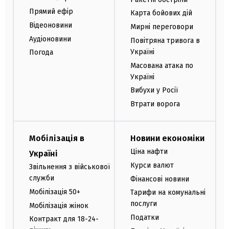
Прямий ефір
Карта бойових дій
Відеоновини
Мирні переговори
Аудіоновини
Повітряна тривога в
Україні
Погода
Масована атака по
Україні
Вибухи у Росії
Втрати ворога
Мобілізація в
Новини економіки
Ціна нафти
Україні
Курси валют
Звільнення з військової
служби
Фінансові новини
Мобілізація 50+
Тарифи на комунальні
послуги
Мобілізація жінок
Податки
Контракт для 18-24-