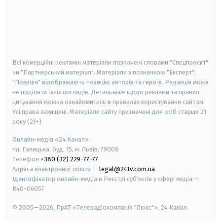
android
apple
smart tv
samsung smart tv
Всі комерційні рекламні матеріали позначені словами "Спецпроєкт"
чи "Партнерський матеріал". Матеріали з позначкою "Експерт",
"Позиція" відображають позицію авторів та героїв. Редакція може
не поділяти їхніх поглядів. Детальніше щодо реклами та правил
цитування можна ознайомитись в правилах користування сайтом.
Усі права захищені.
Матеріали сайту призначені для осіб старше
21
року (21+)
Онлайн-медіа «24 Канал»
пл. Галицька, буд. 15, м. Львів, 79008
Телефон
+380 (32) 229-77-77
Адреса електронної пошти —
legal@24tv.com.ua
Ідентифікатор онлайн-медіа в Реєстрі суб'єктів у сфері медіа —
R40-06057
© 2005—2026,
ПрАТ «Телерадіокомпанія "Люкс"», 24 Канал.