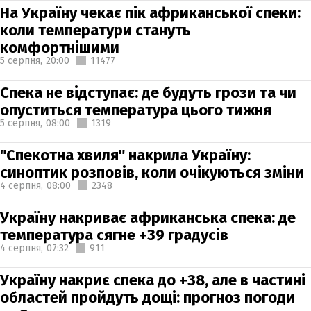
На Україну чекає пік африканської спеки:
коли температури стануть
комфортнішими
5 серпня,
20:00
11477
Спека не відступає: де будуть грози та чи
опуститься температура цього тижня
5 серпня,
08:00
1319
"Спекотна хвиля" накрила Україну:
синоптик розповів, коли очікуються зміни
4 серпня,
08:00
2348
Україну накриває африканська спека: де
температура сягне +39 градусів
4 серпня,
07:32
911
Україну накриє спека до +38, але в частині
областей пройдуть дощі: прогноз погоди