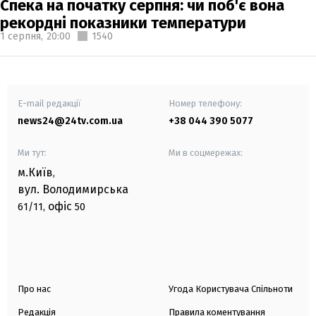
Спека на початку серпня: чи поб'є вона
рекордні показники температури
1 серпня,
20:00
1540
E-mail редакції
Номер телефону:
news24@24tv.com.ua
+38 044 390 5077
Ми тут:
Ми в соцмережах:
м.Київ
,
вул. Володимирська
офіс
61/11,
50
Про нас
Угода Користувача Спільноти
Редакція
Правила коментування