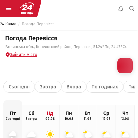
24 Канал
Погода Перевісся
Погода Перевісся
Волинська обл., Ковельський район, Перевісся, 51.24°Пн, 24.47°Сх
Змінити місто
Сьогодні
Завтра
Вчора
По годинах
Тиж
Пт
Сб
Нд
Пн
Вт
Ср
Чт
Сьогодні
Завтра
09.08
10.08
11.08
12.08
13.08