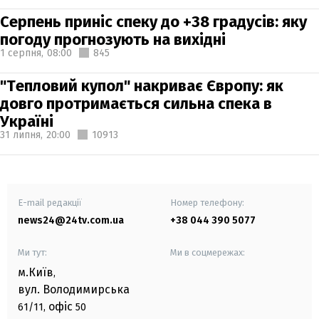
Серпень приніс спеку до +38 градусів: яку
погоду прогнозують на вихідні
1 серпня,
08:00
845
"Тепловий купол" накриває Європу: як
довго протримається сильна спека в
Україні
31 липня,
20:00
10913
E-mail редакції
Номер телефону:
news24@24tv.com.ua
+38 044 390 5077
Ми тут:
Ми в соцмережах:
м.Київ
,
вул. Володимирська
офіс
61/11,
50