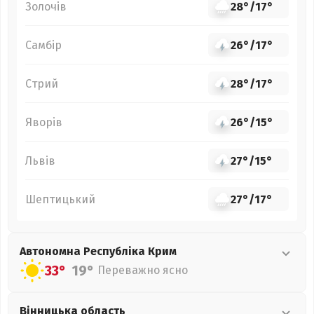
Золочів
28°
/
17°
Самбір
26°
/
17°
Стрий
28°
/
17°
Яворів
26°
/
15°
Львів
27°
/
15°
Шептицький
27°
/
17°
Автономна Республіка Крим
33°
19°
Переважно ясно
Вінницька
область