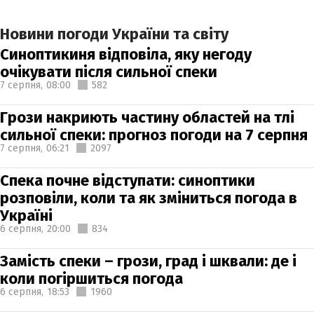
Новини погоди України та світу
Синоптикиня відповіла, яку негоду
очікувати після сильної спеки
7 серпня,
08:00
582
Грози накриють частину областей на тлі
сильної спеки: прогноз погоди на 7 серпня
7 серпня,
06:21
2097
Спека почне відступати: синоптики
розповіли, коли та як зміниться погода в
Україні
6 серпня,
20:00
834
Замість спеки – грози, град і шквали: де і
коли погіршиться погода
6 серпня,
18:53
1960