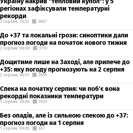
Україну накрив "тепловий купол": у 5
регіонах зафіксували температурні
рекорди
2 серпня,
14:52
3667
До +37 та локальні грози: синоптики дали
прогноз погоди на початок нового тижня
2 серпня,
08:00
1793
Дощитиме лише на Заході, але припече до
+35: яку погоду прогнозують на 2 серпня
2 серпня,
06:57
2695
Спека на початку серпня: чи поб'є вона
рекордні показники температури
1 серпня,
20:00
1539
Без опадів, але із сильною спекою до +37:
прогноз погоди на 1 серпня
1 серпня,
09:05
657