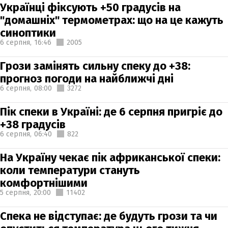
Українці фіксують +50 градусів на
"домашніх" термометрах: що на це кажуть
синоптики
6 серпня,
16:46
2005
Грози замінять сильну спеку до +38:
прогноз погоди на найближчі дні
6 серпня,
08:00
3272
Пік спеки в Україні: де 6 серпня пригріє до
+38 градусів
6 серпня,
06:40
822
На Україну чекає пік африканської спеки:
коли температури стануть
комфортнішими
5 серпня,
20:00
11402
Спека не відступає: де будуть грози та чи