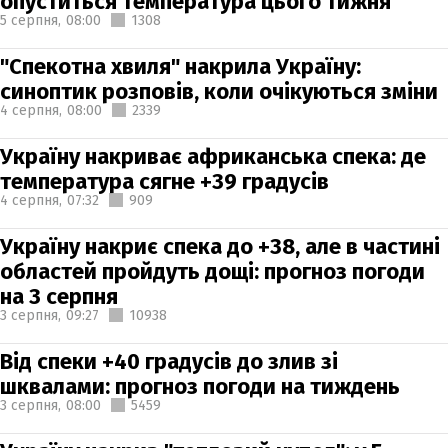
опуститься температура цього тижня
5 серпня,
08:00
1308
"Спекотна хвиля" накрила Україну:
синоптик розповів, коли очікуються зміни
4 серпня,
08:00
2339
Україну накриває африканська спека: де
температура сягне +39 градусів
4 серпня,
07:32
909
Україну накриє спека до +38, але в частині
областей пройдуть дощі: прогноз погоди
на 3 серпня
3 серпня,
09:27
10938
Від спеки +40 градусів до злив зі
шквалами: прогноз погоди на тиждень
3 серпня,
08:00
5459