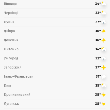
Вінниця
34°
Чернівці
33°
Луцьк
27°
Дніпро
36°
Донецьк
36°
Житомир
34°
Ужгород
32°
Запоріжжя
37°
Івано-Франківськ
31°
Київ
35°
Кропивницький
38°
Луганськ
38°