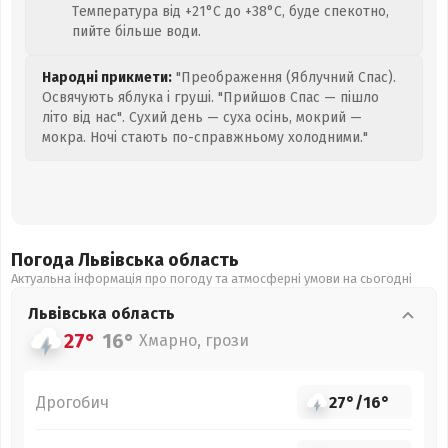
Температура від +21°C до +38°C, буде спекотно,
пийте більше води.
Народні прикмети:
"Преображення (Яблучний Спас).
Освячують яблука і груші. "Прийшов Спас — пішло
літо від нас". Сухий день — суха осінь, мокрий —
мокра. Ночі стають по-справжньому холодними."
Погода Львівська
область
Актуальна інформація про погоду та атмосферні умови на сьогодні
Львівська
область
27°
16°
Хмарно, грози
Дрогобич
27°
/
16°