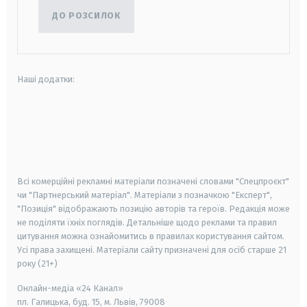
ДО РОЗСИЛОК
Наші додатки:
android
apple
smart tv
samsung smart tv
Всі комерційні рекламні матеріали позначені словами "Спецпроєкт"
чи "Партнерський матеріал". Матеріали з позначкою "Експерт",
"Позиція" відображають позицію авторів та героїв. Редакція може
не поділяти їхніх поглядів. Детальніше щодо реклами та правил
цитування можна ознайомитись в правилах користування сайтом.
Усі права захищені.
Матеріали сайту призначені для осіб старше
21
року (21+)
Онлайн-медіа «24 Канал»
пл. Галицька, буд. 15, м. Львів, 79008