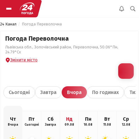
24 Канал
Погода Переволочна
Погода Переволочна
Львівська обл., Золочівський район, Переволочна, 50.06°Пн,
24.79°Сх
Змінити місто
Сьогодні
Завтра
Вчора
По годинах
Тиж
Чт
Пт
Сб
Нд
Пн
Вт
Ср
Вчора
Сьогодні
Завтра
09.08
10.08
11.08
12.08