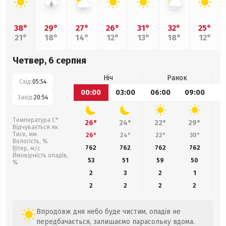
38°
29°
27°
26°
31°
32°
25°
21°
18°
14°
12°
13°
18°
12°
Четвер, 6 серпня
Ніч
Ранок
Схід:
05:54
00:00
03:00
06:00
09:00
1
Захід:
20:54
Температура С°
26°
24°
22°
29°
Відчувається як
Тиск, мм
26°
24°
22°
30°
Вологість, %
762
762
762
762
Вітер, м/с
Ймовірність опадів,
53
51
59
50
%
2
3
2
1
2
2
2
2
Впродовж дня небо буде чистим, опадів не
передбачається, залишаємо парасольку вдома.