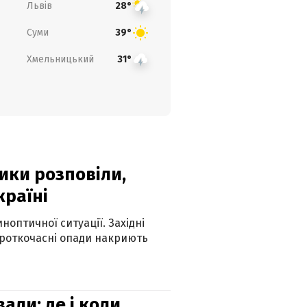
Львів
28°
Суми
39°
Хмельницький
31°
ики розповіли,
країні
оптичної ситуації. Західні
ороткочасні опади накриють
вали: де і коли