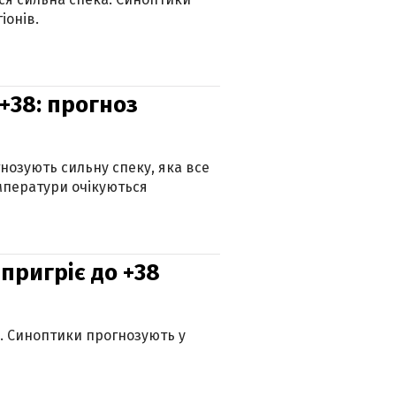
іонів.
+38: прогноз
гнозують сильну спеку, яка все
мператури очікуються
 пригріє до +38
ю. Синоптики прогнозують у