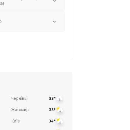
зи
о
Чернівці
33°
Житомир
33°
Київ
34°