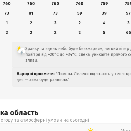
760
760
760
760
759
75
73
81
73
59
39
57
1
2
3
2
4
3
2
2
2
2
5
65
Зранку та вдень небо буде безхмарним, легкий вітер 
повітря від +20°C до +34°C, спека, уникайте прямого 
зливи.
Народні прикмети:
"Пимена. Лелеки відлітають у теплі кр
дня — зима буде ранньою."
ька
область
огоду та атмосферні умови на сьогодні