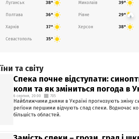
Луганськ
Миколаїв
38°
39°
Полтава
Рівне
36°
29°
Харків
Херсон
37°
38°
Севастополь
35°
ни та світу
Спека почне відступати: синопт
коли та як зміниться погода в У
6 серпня,
20:00
705
Найближчими днями в Україні прогнозують зміну син
регіони першими відчують спад спеки. Водночас к
більшість областей.
Замість спеки – грози, град і шк