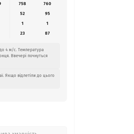
9
758
760
52
95
1
1
23
87
до 4 м/с. Температура
сонця. Ввечері почнуться
аї. Якщо відлетіли до цього