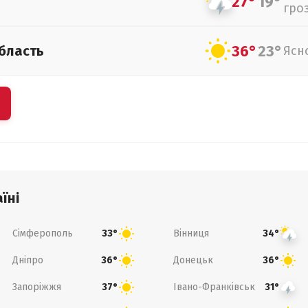
27°
19°
гро
36°
23°
бласть
Ясн
їні
Сімферополь
Вінниця
33°
34°
Дніпро
Донецьк
36°
36°
Запоріжжя
Івано-Франківськ
37°
31°