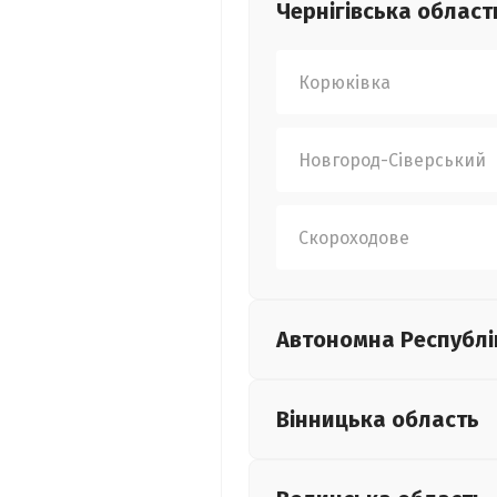
Чернігівська
област
Корюківка
Новгород-Сіверський
Скороходове
Автономна Республі
Вінницька
область