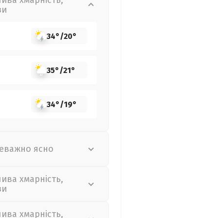
лива хмарність,
зи
34°
/
20°
35°
/
21°
34°
/
19°
еважно ясно
лива хмарність,
зи
лива хмарність,