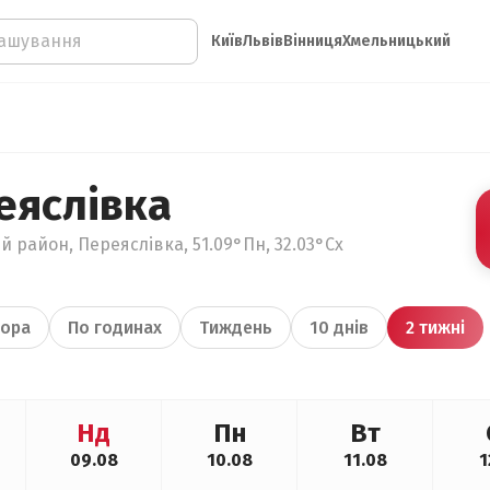
Київ
Львів
Вінниця
Хмельницький
еяслівка
й район, Переяслівка, 51.09°Пн, 32.03°Сх
ора
По годинах
Тиждень
10 днів
2 тижні
Нд
Пн
Вт
09.08
10.08
11.08
1