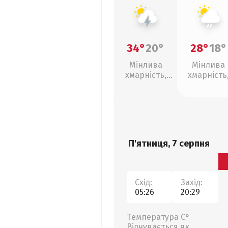
34°
20°
28°
18°
Мінлива
Мінлива
хмарність,
хмарність
грози
слабкий д
П'ятниця, 7 серпня
Схід:
Захід:
05:26
20:29
Температура С°
Відчувається як