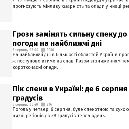
прогнозують мінливу хмарність та опади у низці рег
Грози замінять сильну спеку до 
погоди на найближчі дні
6 серпня,
08:00
3230
На найближчі дні в більшості областей України про
ж поступово йтиме на спад. Разом зі зниженням те
короткочасні опади.
Пік спеки в Україні: де 6 серпня
градусів
6 серпня,
06:40
816
Погода у четвер, 6 серпня, буде спекотною та сухо
низці регіонів до 38 градусів тепла вдень.