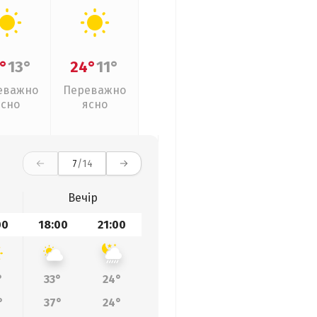
°
13°
24°
11°
еважно
Переважно
ясно
ясно
7
/14
Вечір
00
18:00
21:00
°
33°
24°
°
37°
24°