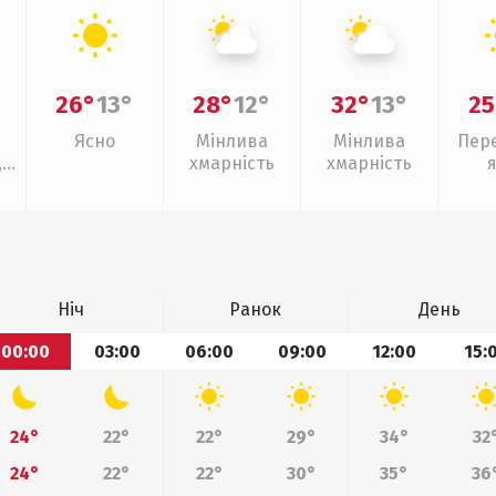
26°
13°
28°
12°
32°
13°
25
Ясно
Мінлива
Мінлива
Пер
,
хмарність
хмарність
ощ
Ніч
Ранок
День
00:00
03:00
06:00
09:00
12:00
15:
24°
22°
22°
29°
34°
32
24°
22°
22°
30°
35°
36