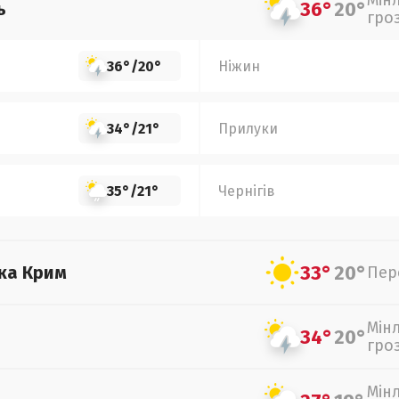
Мін
36°
20°
ь
гро
36°
/
20°
Ніжин
34°
/
21°
Прилуки
35°
/
21°
Чернігів
33°
20°
ка Крим
Пер
Мін
34°
20°
гро
Мін