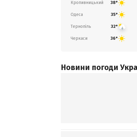
Кропивницький
38°
Одеса
35°
Тернопіль
32°
Черкаси
36°
Новини погоди Украї