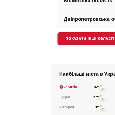
Волинська
область
Дніпропетровська
о
ПОКАЗАТИ ІНШІ ОБЛАСТІ
Найбільші міста в Укра
Чернігів
34°
Луцьк
27°
Ужгород
31°