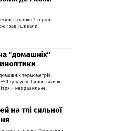
 зміниться вже 7 серпня.
ж град і шквали.
 на "домашніх"
синоптики
 домашніх термометрів
 +50 градусів. Синоптики ж
ітря – неправильне.
й на тлі сильної
пня
ься сильна спека. Синоптики