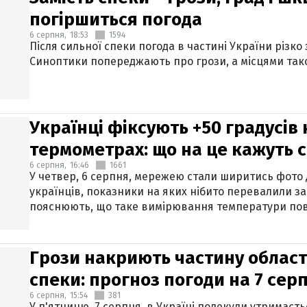
погіршиться погода
6 серпня,
18:53
1594
Після сильної спеки погода в частині України різко
Синоптики попереджають про грози, а місцями тако
Українці фіксують +50 градусів
термометрах: що на це кажуть 
6 серпня,
16:46
1661
У четвер, 6 серпня, мережею стали ширитись фото
українців, показники на яких нібито перевалили за
пояснюють, що таке вимірювання температури пов
Грози накриють частину областе
спеки: прогноз погоди на 7 сер
6 серпня,
15:54
381
У п'ятницю, 7 серпня, в Україні подекуди утримаєт