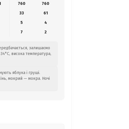
1
760
760
33
61
5
4
7
2
передбачається, залишаємо
+34°C, висока температура,
ують яблука і груші.
сінь, мокрий — мокра. Ночі