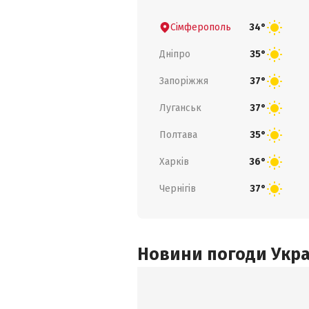
Сімферополь
34°
Дніпро
35°
Запоріжжя
37°
Луганськ
37°
Полтава
35°
Харків
36°
Чернігів
37°
Новини погоди Украї