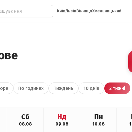
Київ
Львів
Вінниця
Хмельницький
ове
ора
По годинах
Тиждень
10 днів
2 тижні
Сб
Нд
Пн
08.08
09.08
10.08
1