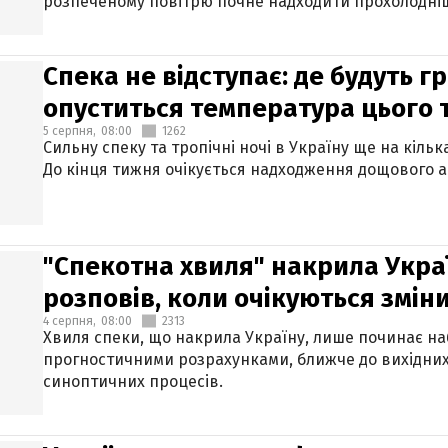
розпеченому повітрю почне надходити прохолодніш
Спека не відступає: де будуть г
опуститься температура цього
5 серпня,
08:00
1262
Сильну спеку та тропічні ночі в Україну ще на кіль
До кінця тижня очікується надходження дощового 
"Спекотна хвиля" накрила Укра
розповів, коли очікуються змін
4 серпня,
08:00
2313
Хвиля спеки, що накрила Україну, лише починає на
прогностичними розрахунками, ближче до вихідни
синоптичних процесів.