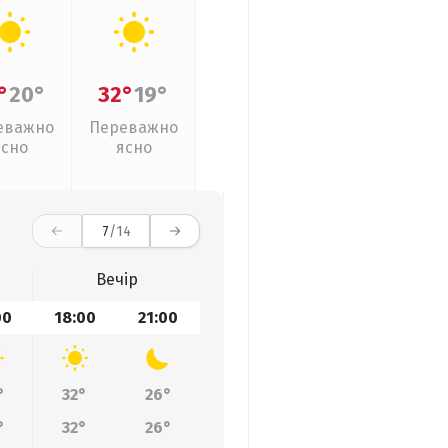
°
20°
32°
19°
еважно
Переважно
ясно
ясно
7
/14
Вечір
00
18:00
21:00
°
32°
26°
°
32°
26°