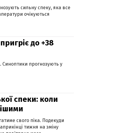
гнозують сильну спеку, яка все
мператури очікуються
 пригріє до +38
ю. Синоптики прогнозують у
кої спеки: коли
нішими
атиме свого піка. Подекуди
наприкінці тижня на зміну