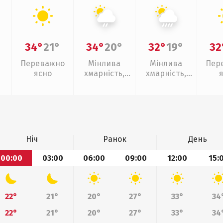
34°
21°
34°
20°
32°
19°
32
Переважно
Мінлива
Мінлива
Пер
ясно
хмарність,
хмарність,
слабкий дощ
зливи
Ніч
Ранок
День
00:00
03:00
06:00
09:00
12:00
15:
22°
21°
20°
27°
33°
34
22°
21°
20°
27°
33°
34