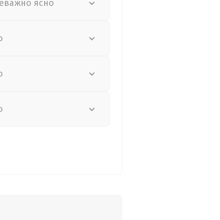
еважно ясно
о
о
о