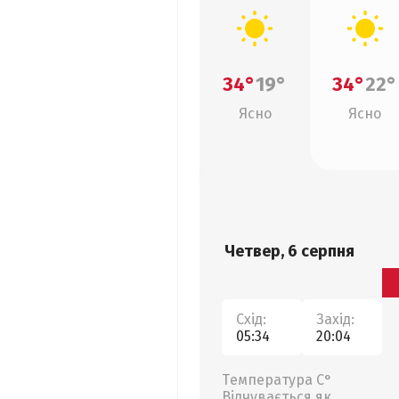
34°
19°
34°
22°
Ясно
Ясно
Четвер, 6 серпня
Схід:
Захід:
05:34
20:04
Температура С°
Відчувається як