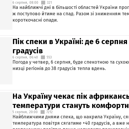
6 серпня,
08:00
321
На найближчі дні в більшості областей України про
ж поступово йтиме на спад. Разом зі зниженням те
короткочасні опади.
Пік спеки в Україні: де 6 серпня
градусів
6 серпня,
06:40
553
Погода у четвер, 6 серпня, буде спекотною та сухо
низці регіонів до 38 градусів тепла вдень.
На Україну чекає пік африкансь
температури стануть комфорт
5 серпня,
20:00
7212
Найближчими днями спека, що накрила Україну, сяг
температура повітря сягатиме +40 градусів, а вже 