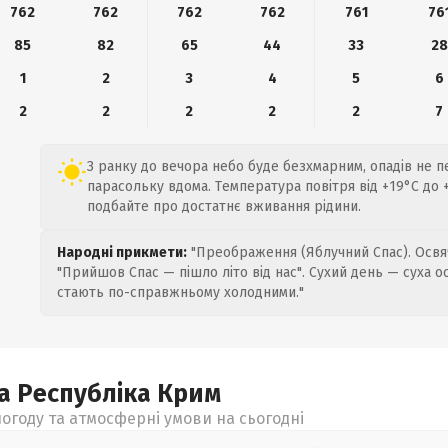
762
762
762
762
761
76
85
82
65
44
33
28
1
2
3
4
5
6
2
2
2
2
2
7
З ранку до вечора небо буде безхмарним, опадів не 
парасольку вдома. Температура повітря від +19°C до 
подбайте про достатнє вживання рідини.
Народні прикмети:
"Преображення (Яблучний Спас). Освяч
"Прийшов Спас — пішло літо від нас". Сухий день — суха о
стають по-справжньому холодними."
а Республіка Крим
огоду та атмосферні умови на сьогодні