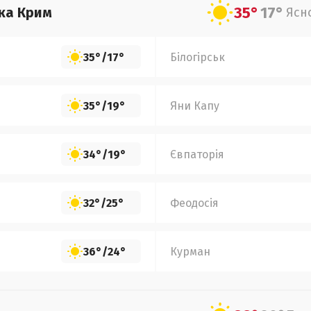
35°
17°
ка Крим
Ясн
35°
/
17°
Білогірськ
35°
/
19°
Яни Капу
34°
/
19°
Євпаторія
32°
/
25°
Феодосія
36°
/
24°
Курман