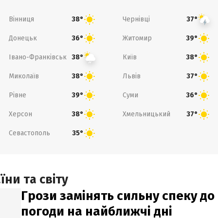
Вінниця
Чернівці
38°
37°
Донецьк
Житомир
36°
39°
Івано-Франківськ
Київ
38°
38°
Миколаїв
Львів
38°
37°
Рівне
Суми
39°
36°
Херсон
Хмельницький
38°
37°
Севастополь
35°
ни та світу
Грози замінять сильну спеку до 
погоди на найближчі дні