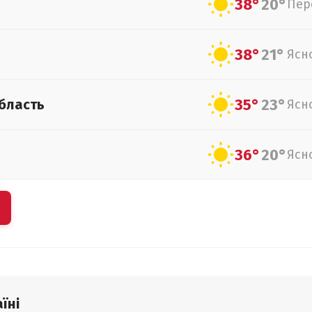
38°
20°
Пер
38°
21°
Ясн
35°
23°
бласть
Ясн
36°
20°
Ясн
їні