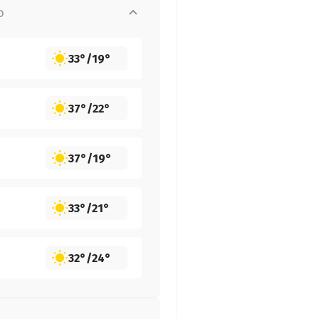
о
33°
/
19°
37°
/
22°
37°
/
19°
33°
/
21°
32°
/
24°