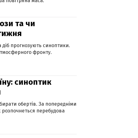
а повітряна маса.
рози та чи
 тижня
ка діб прогнозують синоптики.
атмосферного фронту.
їну: синоптик
и
бирати обертів. За попередніми
х розпочнеться перебудова