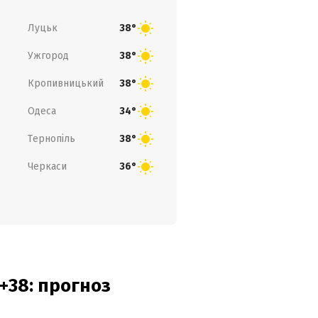
Луцьк
38°
Ужгород
38°
Кропивницький
38°
Одеса
34°
Тернопіль
38°
Черкаси
36°
+38: прогноз