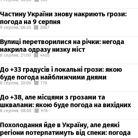
Частину України знову накриють грози:
погода на 9 серпня
9 серпня,
06:33
2067
Вулиці перетворилися на річки: негода
накрила одразу низку міст
8 серпня,
21:00
4405
До +33 градусів і локальні грози: якою
буде погода найближчими днями
8 серпня,
20:00
770
До +38, але місцями з грозами та
шквалами: якою буде погода на вихідних
8 серпня,
08:00
976
Похолодання йде в Україну, але деякі
регіони потерпатимуть від спеки: погода