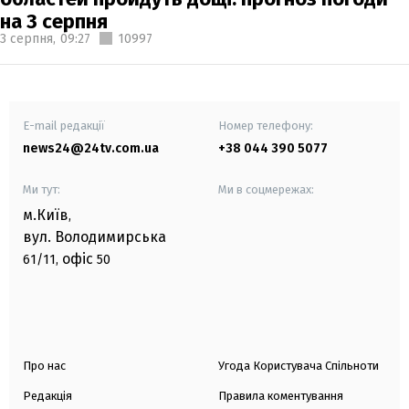
на 3 серпня
3 серпня,
09:27
10997
E-mail редакції
Номер телефону:
news24@24tv.com.ua
+38 044 390 5077
Ми тут:
Ми в соцмережах:
м.Київ
,
вул. Володимирська
офіс
61/11,
50
Про нас
Угода Користувача Спільноти
Редакція
Правила коментування