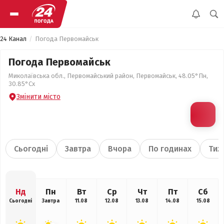
24 Канал
Погода Первомайськ
Погода Первомайськ
Миколаївська обл., Первомайський район, Первомайськ, 48.05°Пн,
30.85°Сх
Змінити місто
Сьогодні
Завтра
Вчора
По годинах
Тиж
Нд
Пн
Вт
Ср
Чт
Пт
Сб
Сьогодні
Завтра
11.08
12.08
13.08
14.08
15.08