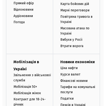
Прямий ефір
Карта бойових дій
Відеоновини
Мирні переговори
Аудіоновини
Повітряна тривога в
Україні
Погода
Масована атака по
Україні
Вибухи у Росії
Втрати ворога
Мобілізація в
Новини економіки
Ціна нафти
Україні
Курси валют
Звільнення з військової
служби
Фінансові новини
Мобілізація 50+
Тарифи на комунальні
послуги
Мобілізація жінок
Податки
Контракт для 18-24-
річних
Пенсія в Україні