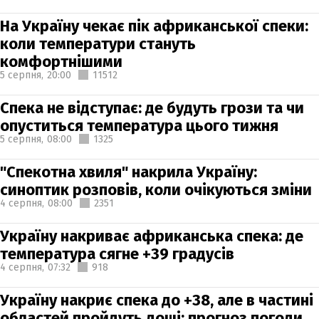
На Україну чекає пік африканської спеки:
коли температури стануть
комфортнішими
5 серпня,
20:00
11512
Спека не відступає: де будуть грози та чи
опуститься температура цього тижня
5 серпня,
08:00
1325
"Спекотна хвиля" накрила Україну:
синоптик розповів, коли очікуються зміни
4 серпня,
08:00
2351
Україну накриває африканська спека: де
температура сягне +39 градусів
4 серпня,
07:32
918
Україну накриє спека до +38, але в частині
областей пройдуть дощі: прогноз погоди