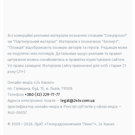
android
apple
smart tv
samsung smart tv
Всі комерційні рекламні матеріали позначені словами "Спецпроєкт"
чи "Партнерський матеріал". Матеріали з позначкою "Експерт",
"Позиція" відображають позицію авторів та героїв. Редакція може
не поділяти їхніх поглядів. Детальніше щодо реклами та правил
цитування можна ознайомитись в правилах користування сайтом.
Усі права захищені.
Матеріали сайту призначені для осіб старше
21
року (21+)
Онлайн-медіа «24 Канал»
пл. Галицька, буд. 15, м. Львів, 79008
Телефон
+380 (32) 229-77-77
Адреса електронної пошти —
legal@24tv.com.ua
Ідентифікатор онлайн-медіа в Реєстрі суб'єктів у сфері медіа —
R40-06057
© 2005—2026,
ПрАТ «Телерадіокомпанія "Люкс"», 24 Канал.