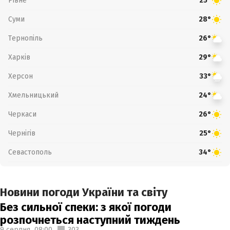
Рівне
25°
Суми
28°
Тернопіль
26°
Харків
29°
Херсон
33°
Хмельницький
24°
Черкаси
26°
Чернігів
25°
Севастополь
34°
Новини погоди України та світу
Без сильної спеки: з якої погоди
розпочнеться наступний тиждень
9 серпня,
08:00
303