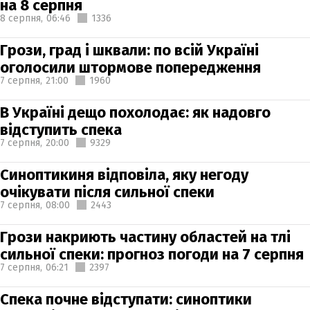
на 8 серпня
8 серпня,
06:46
1336
Грози, град і шквали: по всій Україні
оголосили штормове попередження
7 серпня,
21:00
1960
В Україні дещо похолодає: як надовго
відступить спека
7 серпня,
20:00
9329
Синоптикиня відповіла, яку негоду
очікувати після сильної спеки
7 серпня,
08:00
2443
Грози накриють частину областей на тлі
сильної спеки: прогноз погоди на 7 серпня
7 серпня,
06:21
2397
Спека почне відступати: синоптики