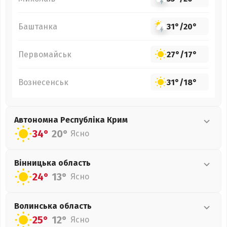
Баштанка
31°
/
20°
Первомайськ
27°
/
17°
Вознесенськ
31°
/
18°
Автономна Республіка Крим
34°
20°
Ясно
Вінницька
область
24°
13°
Ясно
Волинська
область
25°
12°
Ясно