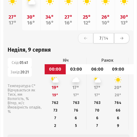
27°
30°
34°
27°
25°
26°
30°
17°
16°
16°
16°
12°
10°
13°
7
/14
Неділя, 9 серпня
Ніч
Ранок
Схід:
05:41
00:00
03:00
06:00
09:00
1
Захід:
20:21
Температура С°
19°
17°
17°
20°
Відчувається як
Тиск, мм
19°
17°
17°
20°
Вологість, %
762
763
763
764
Вітер, м/с
Ймовірність опадів,
73
76
70
66
%
7
6
6
6
2
5
7
9