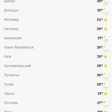
Дніпро
30°
Донецьк
35°
Житомир
24°
Ужгород
30°
Запоріжжя
31°
Івано-Франківськ
26°
Київ
25°
Кропивницький
28°
Луганськ
36°
Львів
26°
Одеса
31°
Полтава
27°