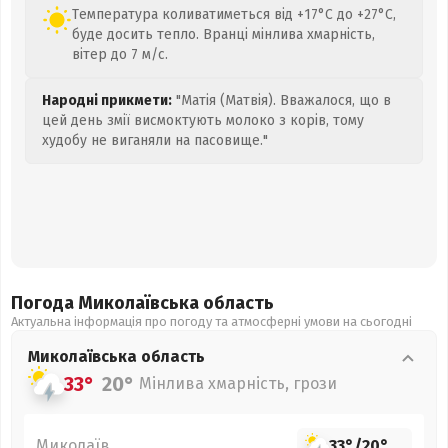
Температура коливатиметься від +17°C до +27°C,
буде досить тепло. Вранці мінлива хмарність,
вітер до 7 м/с.
Народні прикмети:
"Матія (Матвія). Вважалося, що в
цей день змії висмоктують молоко з корів, тому
худобу не виганяли на пасовище."
Погода Миколаївська
область
Актуальна інформація про погоду та атмосферні умови на сьогодні
Миколаївська
область
33°
20°
Мінлива хмарність, грози
Миколаїв
33°
/
20°