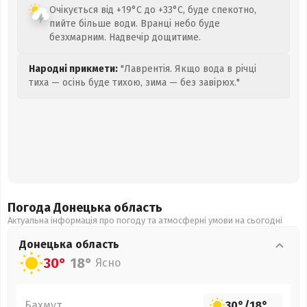
Очікується від +19°C до +33°C, буде спекотно,
пийте більше води. Вранці небо буде
безхмарним. Надвечір дощитиме.
Народні прикмети:
"Лаврентія. Якщо вода в річці
тиха — осінь буде тихою, зима — без завірюх."
Погода Донецька
область
Актуальна інформація про погоду та атмосферні умови на сьогодні
Донецька
область
30°
18°
Ясно
Бахмут
30°
/
18°