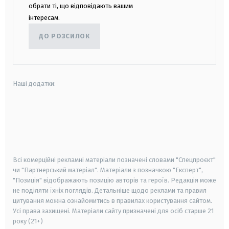
обрати ті, що відповідають вашим
інтересам.
ДО РОЗСИЛОК
Наші додатки:
android
apple
smart tv
samsung smart tv
Всі комерційні рекламні матеріали позначені словами "Спецпроєкт"
чи "Партнерський матеріал". Матеріали з позначкою "Експерт",
"Позиція" відображають позицію авторів та героїв. Редакція може
не поділяти їхніх поглядів. Детальніше щодо реклами та правил
цитування можна ознайомитись в правилах користування сайтом.
Усі права захищені.
Матеріали сайту призначені для осіб старше
21
року (21+)