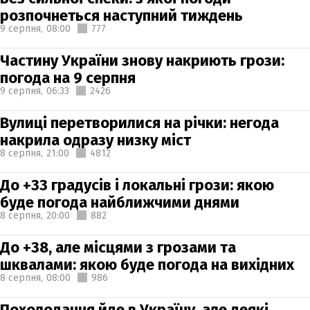
розпочнеться наступний тиждень
9 серпня,
08:00
777
Частину України знову накриють грози:
погода на 9 серпня
9 серпня,
06:33
2426
Вулиці перетворилися на річки: негода
накрила одразу низку міст
8 серпня,
21:00
4812
До +33 градусів і локальні грози: якою
буде погода найближчими днями
8 серпня,
20:00
882
До +38, але місцями з грозами та
шквалами: якою буде погода на вихідних
8 серпня,
08:00
986
Похолодання йде в Україну, але деякі