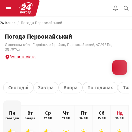
24 Канал
Погода Первомайський
Погода Первомайський
Донецька обл., Горлівський район, Первомайський, 47.97°Пн,
38.79°Сх
Змінити місто
Сьогодні
Завтра
Вчора
По годинах
Тиж
Пн
Вт
Ср
Чт
Пт
Сб
Нд
Сьогодні
Завтра
12.08
13.08
14.08
15.08
16.08