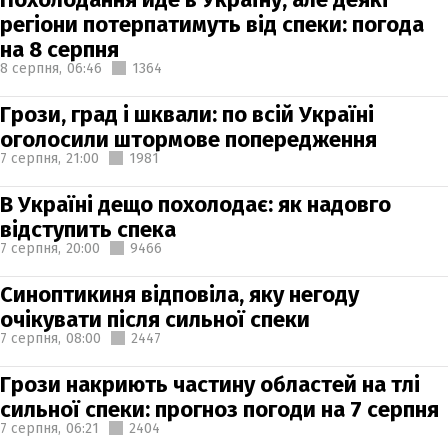
регіони потерпатимуть від спеки: погода
на 8 серпня
8 серпня,
06:46
1364
Грози, град і шквали: по всій Україні
оголосили штормове попередження
7 серпня,
21:00
1981
В Україні дещо похолодає: як надовго
відступить спека
7 серпня,
20:00
9466
Синоптикиня відповіла, яку негоду
очікувати після сильної спеки
7 серпня,
08:00
2447
Грози накриють частину областей на тлі
сильної спеки: прогноз погоди на 7 серпня
7 серпня,
06:21
2404