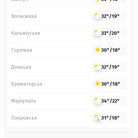
Волноваха
32°
/
19°
Кальміуське
33°
/
20°
Горлівка
30°
/
18°
Донецьк
32°
/
19°
Краматорськ
30°
/
18°
Маріуполь
34°
/
22°
Покровськ
31°
/
18°