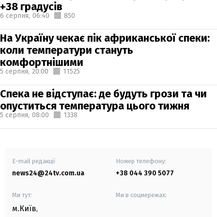
+38 градусів
6 серпня,
06:40
850
На Україну чекає пік африканської спеки:
коли температури стануть
комфортнішими
5 серпня,
20:00
11525
Спека не відступає: де будуть грози та чи
опуститься температура цього тижня
5 серпня,
08:00
1338
E-mail редакції
Номер телефону:
news24@24tv.com.ua
+38 044 390 5077
Ми тут:
Ми в соцмережах:
м.Київ
,