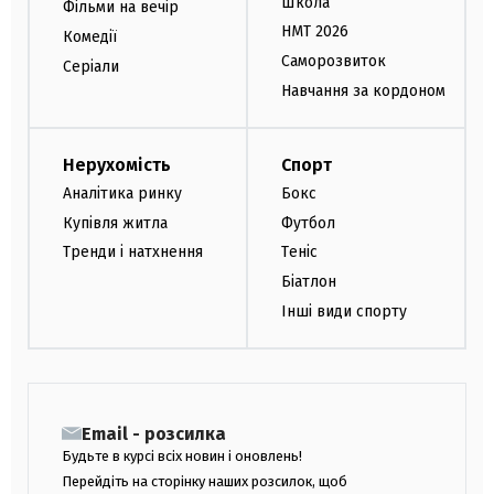
Школа
Фільми на вечір
НМТ 2026
Комедії
Саморозвиток
Серіали
Навчання за кордоном
Нерухомість
Спорт
Аналітика ринку
Бокс
Купівля житла
Футбол
Тренди і натхнення
Теніс
Біатлон
Інші види спорту
Email - розсилка
Будьте в курсі всіх новин і оновлень!
Перейдіть на сторінку наших розсилок, щоб