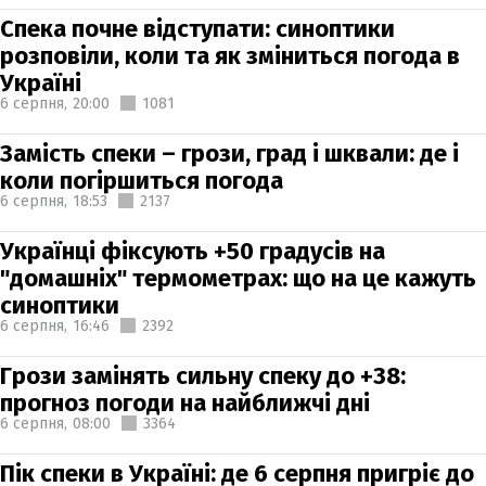
Спека почне відступати: синоптики
розповіли, коли та як зміниться погода в
Україні
6 серпня,
20:00
1081
Замість спеки – грози, град і шквали: де і
коли погіршиться погода
6 серпня,
18:53
2137
Українці фіксують +50 градусів на
"домашніх" термометрах: що на це кажуть
синоптики
6 серпня,
16:46
2392
Грози замінять сильну спеку до +38:
прогноз погоди на найближчі дні
6 серпня,
08:00
3364
Пік спеки в Україні: де 6 серпня пригріє до