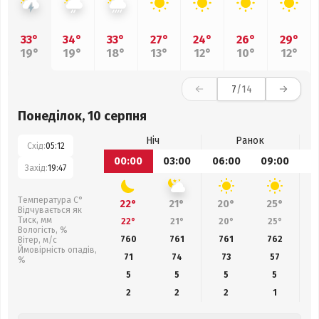
33°
34°
33°
27°
24°
26°
29°
19°
19°
18°
13°
12°
10°
12°
7
/14
Понеділок, 10 серпня
Ніч
Ранок
Схід:
05:12
00:00
03:00
06:00
09:00
1
Захід:
19:47
Температура С°
22°
21°
20°
25°
Відчувається як
Тиск, мм
22°
21°
20°
25°
Вологість, %
760
761
761
762
Вітер, м/с
Ймовірність опадів,
71
74
73
57
%
5
5
5
5
2
2
2
1