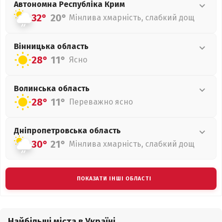
Автономна Республіка Крим
32°
20°
Мінлива хмарність, слабкий дощ
Вінницька
область
28°
11°
Ясно
Волинська
область
28°
11°
Переважно ясно
Дніпропетровська
область
30°
21°
Мінлива хмарність, слабкий дощ
ПОКАЗАТИ ІНШІ ОБЛАСТІ
Найбільші міста в Україні