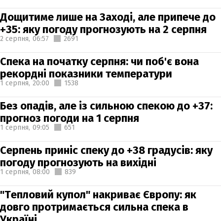
Дощитиме лише на Заході, але припече до
+35: яку погоду прогнозують на 2 серпня
2 серпня,
06:57
2691
Спека на початку серпня: чи поб'є вона
рекордні показники температури
1 серпня,
20:00
1538
Без опадів, але із сильною спекою до +37:
прогноз погоди на 1 серпня
1 серпня,
09:05
651
Серпень приніс спеку до +38 градусів: яку
погоду прогнозують на вихідні
1 серпня,
08:00
839
"Тепловий купол" накриває Європу: як
довго протримається сильна спека в
Україні