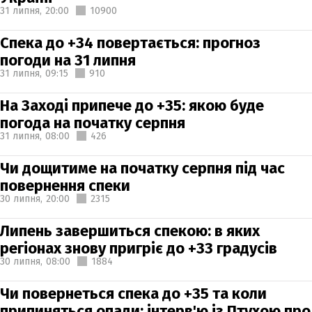
31 липня,
20:00
10900
Спека до +34 повертається: прогноз
погоди на 31 липня
31 липня,
09:15
910
На Заході припече до +35: якою буде
погода на початку серпня
31 липня,
08:00
426
Чи дощитиме на початку серпня під час
повернення спеки
30 липня,
20:00
2315
Липень завершиться спекою: в яких
регіонах знову пригріє до +33 градусів
30 липня,
08:00
1884
Чи повернеться спека до +35 та коли
припиняться опади: інтерв'ю із Птухою про