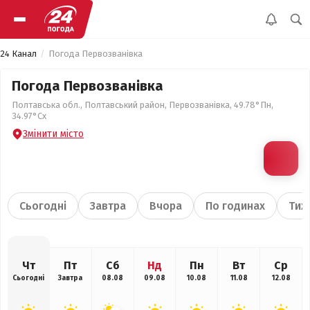
24 Канал
Погода Первозванівка
Погода Первозванівка
Полтавська обл., Полтавський район, Первозванівка, 49.78°Пн,
34.97°Сх
Змінити місто
Сьогодні
Завтра
Вчора
По годинах
Тиж
Чт
Пт
Сб
Нд
Пн
Вт
Ср
Сьогодні
Завтра
08.08
09.08
10.08
11.08
12.08