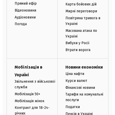
Прямий ефір
Карта бойових дій
Відеоновини
Мирні переговори
Аудіоновини
Повітряна тривога в
Україні
Погода
Масована атака по
Україні
Вибухи у Росії
Втрати ворога
Мобілізація в
Новини економіки
Ціна нафти
Україні
Курси валют
Звільнення з військової
служби
Фінансові новини
Мобілізація 50+
Тарифи на комунальні
послуги
Мобілізація жінок
Податки
Контракт для 18-24-
річних
Пенсія в Україні