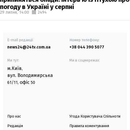
погоду в Україні у серпні
29 липня,
14:00
2494
E-mail редакції
Номер телефону:
news24@24tv.com.ua
+38 044 390 5077
Ми тут:
Ми в соцмережах:
м.Київ
,
вул. Володимирська
офіс
61/11,
50
Про нас
Угода Користувача Спільноти
Редакція
Правила коментування