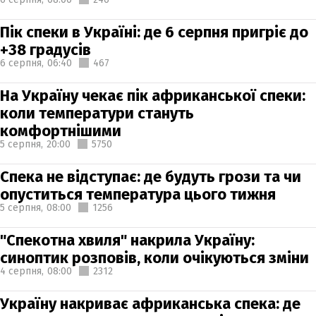
Пік спеки в Україні: де 6 серпня пригріє до
+38 градусів
6 серпня,
06:40
467
На Україну чекає пік африканської спеки:
коли температури стануть
комфортнішими
5 серпня,
20:00
5750
Спека не відступає: де будуть грози та чи
опуститься температура цього тижня
5 серпня,
08:00
1256
"Спекотна хвиля" накрила Україну:
синоптик розповів, коли очікуються зміни
4 серпня,
08:00
2312
Україну накриває африканська спека: де