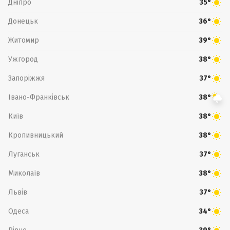
Дніпро
35°
Донецьк
36°
Житомир
39°
Ужгород
38°
Запоріжжя
37°
Івано-Франківськ
38°
Київ
38°
Кропивницький
38°
Луганськ
37°
Миколаїв
38°
Львів
37°
Одеса
34°