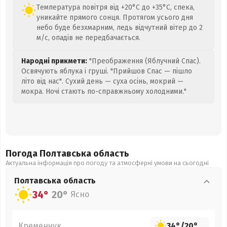
Температура повітря від +20°C до +35°C, спека,
уникайте прямого сонця. Протягом усього дня
небо буде безхмарним, ледь відчутний вітер до 2
м/с, опадів не передбачається.
Народні прикмети:
"Преображення (Яблучний Спас).
Освячують яблука і груші. "Прийшов Спас — пішло
літо від нас". Сухий день — суха осінь, мокрий —
мокра. Ночі стають по-справжньому холодними."
Погода Полтавська
область
Актуальна інформація про погоду та атмосферні умови на сьогодні
Полтавська
область
34°
20°
Ясно
Кременчук
34°
/
20°