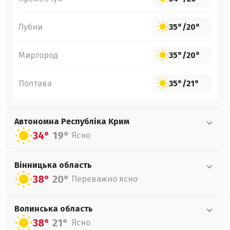
Лубни
35°
/
20°
Миргород
35°
/
20°
Полтава
35°
/
21°
Автономна Республіка Крим
34°
19°
Ясно
Вінницька
область
38°
20°
Переважно ясно
Волинська
область
38°
21°
Ясно