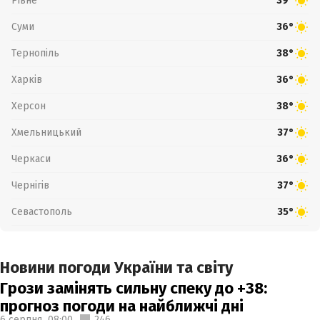
Рівне
39°
Суми
36°
Тернопіль
38°
Харків
36°
Херсон
38°
Хмельницький
37°
Черкаси
36°
Чернігів
37°
Севастополь
35°
Новини погоди України та світу
Грози замінять сильну спеку до +38:
прогноз погоди на найближчі дні
6 серпня,
08:00
246