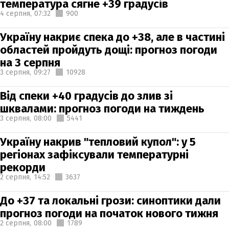
температура сягне +39 градусів
4 серпня,
07:32
900
Україну накриє спека до +38, але в частині
областей пройдуть дощі: прогноз погоди
на 3 серпня
3 серпня,
09:27
10928
Від спеки +40 градусів до злив зі
шквалами: прогноз погоди на тиждень
3 серпня,
08:00
5441
Україну накрив "тепловий купол": у 5
регіонах зафіксували температурні
рекорди
2 серпня,
14:52
3637
До +37 та локальні грози: синоптики дали
прогноз погоди на початок нового тижня
2 серпня,
08:00
1789