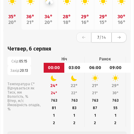
35°
36°
34°
28°
29°
29°
30°
20°
21°
20°
18°
16°
15°
16°
7
/14
Четвер, 6 серпня
Ніч
Ранок
Схід:
05:15
00:00
03:00
06:00
09:00
1
Захід:
20:13
Температура С°
24°
22°
21°
29°
Відчувається як
Тиск, мм
24°
22°
21°
30°
Вологість, %
763
763
763
763
Вітер, м/с
Ймовірність опадів,
81
83
87
55
%
1
1
1
1
2
2
2
2