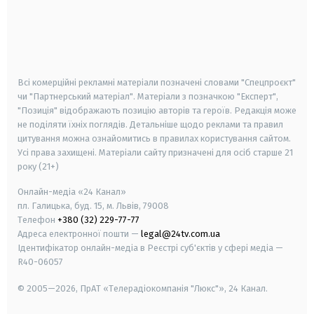
android
apple
smart tv
samsung smart tv
Всі комерційні рекламні матеріали позначені словами "Спецпроєкт"
чи "Партнерський матеріал". Матеріали з позначкою "Експерт",
"Позиція" відображають позицію авторів та героїв. Редакція може
не поділяти їхніх поглядів. Детальніше щодо реклами та правил
цитування можна ознайомитись в правилах користування сайтом.
Усі права захищені.
Матеріали сайту призначені для осіб старше
21
року (21+)
Онлайн-медіа «24 Канал»
пл. Галицька, буд. 15, м. Львів, 79008
Телефон
+380 (32) 229-77-77
Адреса електронної пошти —
legal@24tv.com.ua
Ідентифікатор онлайн-медіа в Реєстрі суб'єктів у сфері медіа —
R40-06057
© 2005—2026,
ПрАТ «Телерадіокомпанія "Люкс"», 24 Канал.