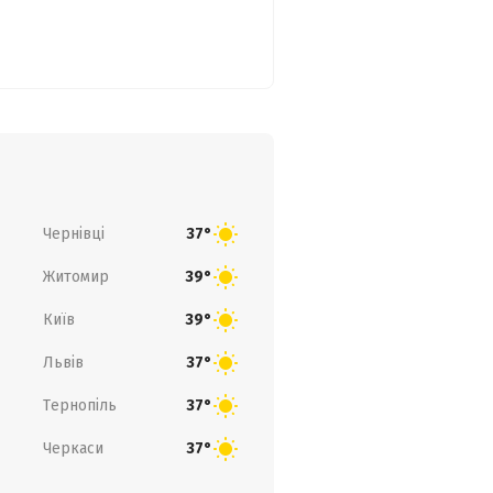
Чернівці
37°
Житомир
39°
Київ
39°
Львів
37°
Тернопіль
37°
Черкаси
37°