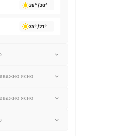
36°
/
20°
35°
/
21°
о
еважно ясно
еважно ясно
о