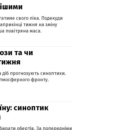
нішими
атиме свого піка. Подекуди
наприкінці тижня на зміну
а повітряна маса.
рози та чи
 тижня
ка діб прогнозують синоптики.
атмосферного фронту.
їну: синоптик
и
бирати обертів. За попередніми