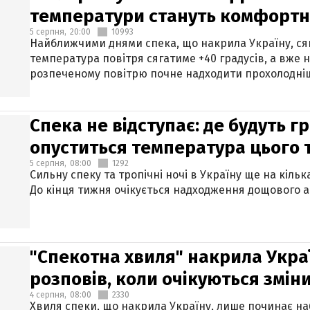
температури стануть комфорт
5 серпня,
20:00
10993
Найближчими днями спека, що накрила Україну, сяг
температура повітря сягатиме +40 градусів, а вже 
розпеченому повітрю почне надходити прохолодніш
Спека не відступає: де будуть г
опуститься температура цього
5 серпня,
08:00
1292
Сильну спеку та тропічні ночі в Україну ще на кіль
До кінця тижня очікується надходження дощового 
"Спекотна хвиля" накрила Укра
розповів, коли очікуються змін
4 серпня,
08:00
2330
Хвиля спеки, що накрила Україну, лише починає на