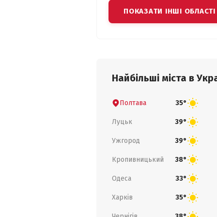
ПОКАЗАТИ ІНШІ ОБЛАСТІ
Найбільші міста в Укра
Полтава
35°
Луцьк
39°
Ужгород
39°
Кропивницький
38°
Одеса
33°
Харків
35°
Чернігів
38°