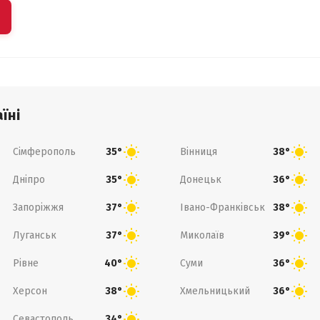
їні
Сімферополь
Вінниця
35°
38°
Дніпро
Донецьк
35°
36°
Запоріжжя
Івано-Франківськ
37°
38°
Луганськ
Миколаїв
37°
39°
Рівне
Суми
40°
36°
Херсон
Хмельницький
38°
36°
Севастополь
34°