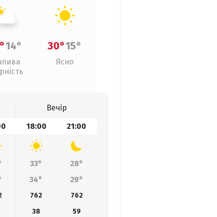
°
14°
30°
15°
нлива
Ясно
рність
Вечір
00
18:00
21:00
°
33°
28°
°
34°
29°
2
762
762
38
59