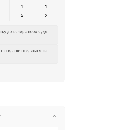
1
1
4
2
анку до вечора небо буде
та сила не оселилася на
о