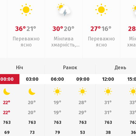
36°
21°
30°
20°
27°
16°
28
Переважно
Мінлива
Переважно
Мі
ясно
хмарність,
ясно
хма
грози
Ніч
Ранок
День
00:00
03:00
06:00
09:00
12:00
15:
22°
20°
19°
28°
31°
33
22°
20°
19°
29°
31°
33
763
763
763
763
763
76
69
73
79
53
38
36