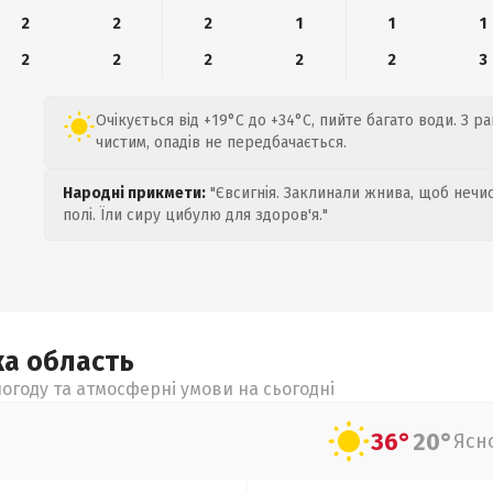
2
2
2
1
1
1
2
2
2
2
2
3
Очікується від +19°C до +34°C, пийте багато води. З р
чистим, опадів не передбачається.
Народні прикмети:
"Євсигнія. Заклинали жнива, щоб нечис
полі. Їли сиру цибулю для здоров'я."
ка
область
огоду та атмосферні умови на сьогодні
36°
20°
Ясн