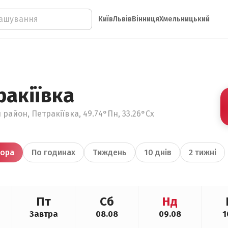
Київ
Львів
Вінниця
Хмельницький
ракіївка
район, Петракіївка, 49.74°Пн, 33.26°Сх
ора
По годинах
Тиждень
10 днів
2 тижні
Пт
Сб
Нд
Завтра
08.08
09.08
1