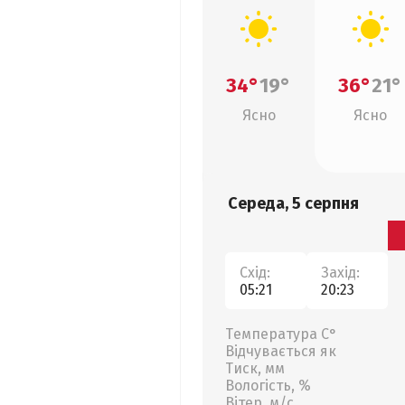
34°
19°
36°
21°
Ясно
Ясно
Середа, 5 серпня
Схід:
Захід:
05:21
20:23
Температура С°
Відчувається як
Тиск, мм
Вологість, %
Вітер, м/с