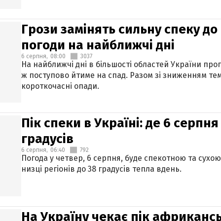
Грози замінять сильну спеку до 
погоди на найближчі дні
6 серпня,
08:00
3037
На найближчі дні в більшості областей України про
ж поступово йтиме на спад. Разом зі зниженням те
короткочасні опади.
Пік спеки в Україні: де 6 серпня
градусів
6 серпня,
06:40
792
Погода у четвер, 6 серпня, буде спекотною та сухо
низці регіонів до 38 градусів тепла вдень.
На Україну чекає пік африкансь