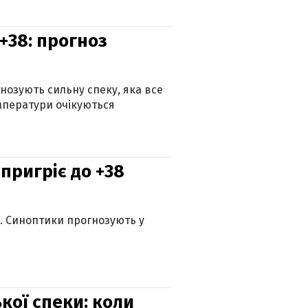
+38: прогноз
гнозують сильну спеку, яка все
мператури очікуються
 пригріє до +38
ю. Синоптики прогнозують у
кої спеки: коли