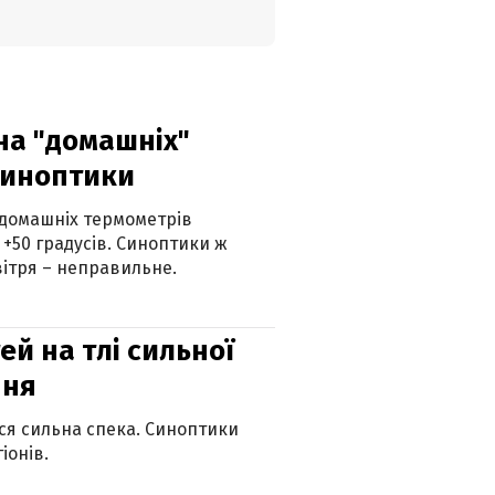
 на "домашніх"
синоптики
 домашніх термометрів
 +50 градусів. Синоптики ж
ітря – неправильне.
й на тлі сильної
пня
ься сильна спека. Синоптики
іонів.