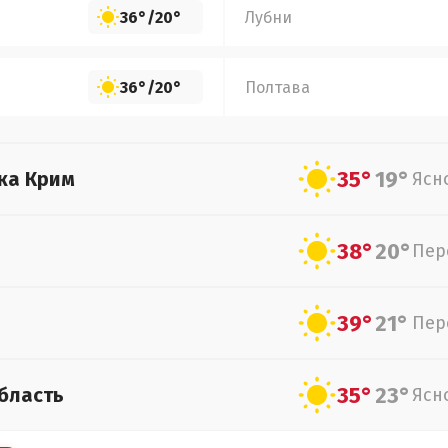
36°
/
20°
Лубни
36°
/
20°
Полтава
35°
19°
ка Крим
Ясн
38°
20°
Пер
39°
21°
Пер
35°
23°
бласть
Ясн