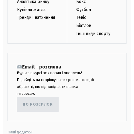
Аналітика ринку
Бокс
Купівля житла
Футбол
Тренди і натхнення
Теніс
Біатлон
Інші види спорту
Email - розсилка
Будьте в курсі всіх новин і оновлень!
Перейдіть на сторінку наших розсилок, щоб
обрати ті, що відповідають вашим
інтересам.
ДО РОЗСИЛОК
Наші додатки: