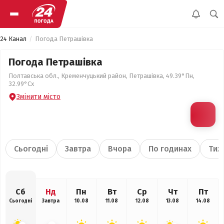
24 Канал
Погода Петрашівка
Погода Петрашівка
Полтавська обл., Кременчуцький район, Петрашівка, 49.39°Пн,
32.99°Сх
Змінити місто
Сьогодні
Завтра
Вчора
По годинах
Тиж
Сб
Нд
Пн
Вт
Ср
Чт
Пт
Сьогодні
Завтра
10.08
11.08
12.08
13.08
14.08