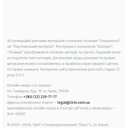
android
apple
smart tv
samsung smart tv
Всі комерційні рекламні матеріали позначені словами "Спецпроєкт"
чи "Партнерський матеріал". Матеріали з позначкою "Експерт",
"Позиція" відображають позицію авторів та героїв. Редакція може
не поділяти їхніх поглядів. Детальніше щодо реклами та правил
цитування можна ознайомитись в правилах користування сайтом.
Усі права захищені.
Матеріали сайту призначені для осіб старше
21
року (21+)
Онлайн-медіа «24 Канал»
пл. Галицька, буд. 15, м. Львів, 79008
Телефон
+380 (32) 229-77-77
Адреса електронної пошти —
legal@24tv.com.ua
Ідентифікатор онлайн-медіа в Реєстрі суб'єктів у сфері медіа —
R40-06057
© 2005—2026,
ПрАТ «Телерадіокомпанія "Люкс"», 24 Канал.