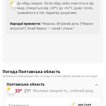
До обіду хмарно. Після обіду небо очистеться від
хмар. Очікується від +20°C до +34°C, дуже тепло,
тримайтеся в тіні. Надвечір дощитиме.
Народні прикмети:
"Мирона. Вітряний день ("Мирон-
вітрогон"). Який Мирон — такий і січень."
Погода Полтавська
область
Актуальна інформація про погоду та атмосферні умови на сьогодні
Полтавська
область
33°
21°
Мінлива хмарність, слабкий дощ
Кременчук
33°
/
21°