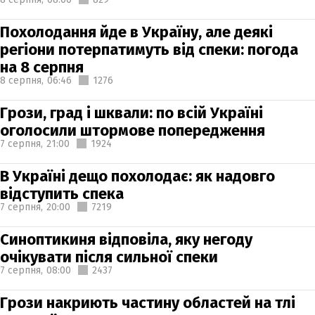
Похолодання йде в Україну, але деякі
регіони потерпатимуть від спеки: погода
на 8 серпня
8 серпня,
06:46
1276
Грози, град і шквали: по всій Україні
оголосили штормове попередження
7 серпня,
21:00
1924
В Україні дещо похолодає: як надовго
відступить спека
7 серпня,
20:00
7219
Синоптикиня відповіла, яку негоду
очікувати після сильної спеки
7 серпня,
08:00
2437
Грози накриють частину областей на тлі