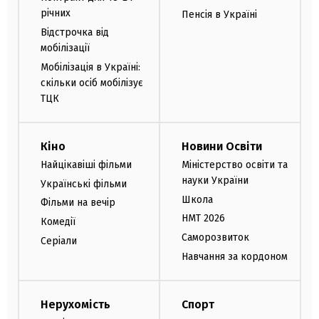
річних
Пенсія в Україні
Відстрочка від
мобілізації
Мобілізація в Україні:
скільки осіб мобілізує
ТЦК
Кіно
Новини Освіти
Найцікавіші фільми
Міністерство освіти та
науки України
Українські фільми
Школа
Фільми на вечір
НМТ 2026
Комедії
Саморозвиток
Серіали
Навчання за кордоном
Нерухомість
Спорт