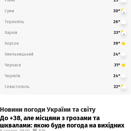
Рівне
25°
Суми
30°
Тернопіль
26°
Харків
33°
Херсон
39°
Хмельницький
24°
Черкаси
31°
Чернігів
24°
Севастополь
32°
Новини погоди України та світу
До +38, але місцями з грозами та
шквалами: якою буде погода на вихідних
8 серпня,
08:00
829