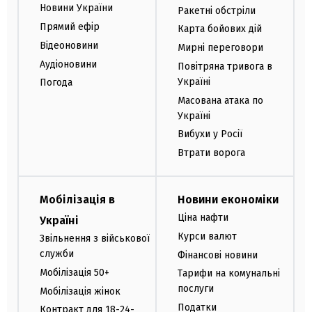
Новини України
Ракетні обстріли
Прямий ефір
Карта бойових дій
Відеоновини
Мирні переговори
Аудіоновини
Повітряна тривога в
Україні
Погода
Масована атака по
Україні
Вибухи у Росії
Втрати ворога
Мобілізація в
Новини економіки
Ціна нафти
Україні
Курси валют
Звільнення з військової
служби
Фінансові новини
Мобілізація 50+
Тарифи на комунальні
послуги
Мобілізація жінок
Податки
Контракт для 18-24-