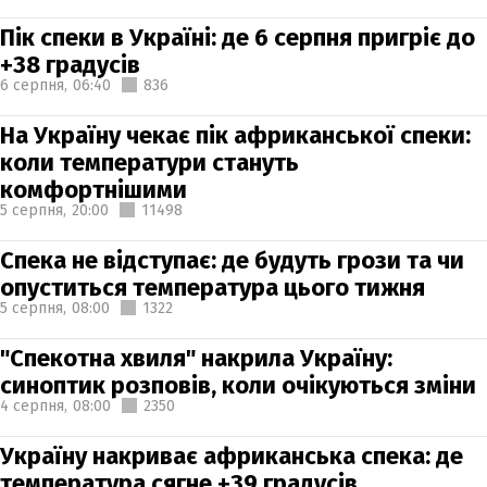
Пік спеки в Україні: де 6 серпня пригріє до
+38 градусів
6 серпня,
06:40
836
На Україну чекає пік африканської спеки:
коли температури стануть
комфортнішими
5 серпня,
20:00
11498
Спека не відступає: де будуть грози та чи
опуститься температура цього тижня
5 серпня,
08:00
1322
"Спекотна хвиля" накрила Україну:
синоптик розповів, коли очікуються зміни
4 серпня,
08:00
2350
Україну накриває африканська спека: де
температура сягне +39 градусів