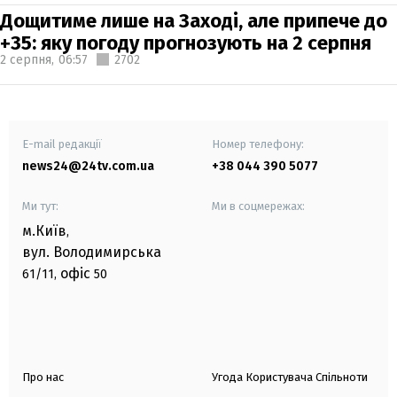
Дощитиме лише на Заході, але припече до
+35: яку погоду прогнозують на 2 серпня
2 серпня,
06:57
2702
E-mail редакції
Номер телефону:
news24@24tv.com.ua
+38 044 390 5077
Ми тут:
Ми в соцмережах:
м.Київ
,
вул. Володимирська
офіс
61/11,
50
Про нас
Угода Користувача Спільноти