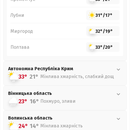
Лубни
31°
/
17°
Миргород
32°
/
19°
Полтава
33°
/
20°
Автономна Республіка Крим
33°
21°
Мінлива хмарність, слабкий дощ
Вінницька
область
23°
16°
Похмуро, зливи
Волинська
область
24°
14°
Мінлива хмарність