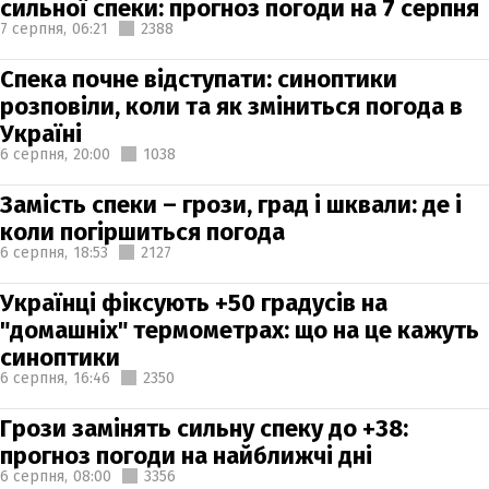
сильної спеки: прогноз погоди на 7 серпня
7 серпня,
06:21
2388
Спека почне відступати: синоптики
розповіли, коли та як зміниться погода в
Україні
6 серпня,
20:00
1038
Замість спеки – грози, град і шквали: де і
коли погіршиться погода
6 серпня,
18:53
2127
Українці фіксують +50 градусів на
"домашніх" термометрах: що на це кажуть
синоптики
6 серпня,
16:46
2350
Грози замінять сильну спеку до +38:
прогноз погоди на найближчі дні
6 серпня,
08:00
3356