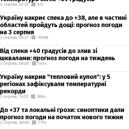
4 серпня,
07:32
912
Україну накриє спека до +38, але в частині
областей пройдуть дощі: прогноз погоди
на 3 серпня
3 серпня,
09:27
10988
Від спеки +40 градусів до злив зі
шквалами: прогноз погоди на тиждень
3 серпня,
08:00
5464
Україну накрив "тепловий купол": у 5
регіонах зафіксували температурні
рекорди
2 серпня,
14:52
3684
До +37 та локальні грози: синоптики дали
прогноз погоди на початок нового тижня
2 серпня,
08:00
1794