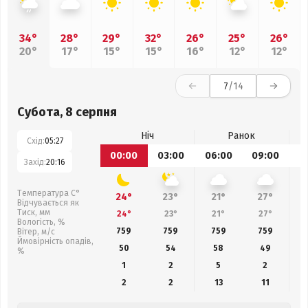
34°
28°
29°
32°
26°
25°
26°
20°
17°
15°
15°
16°
12°
12°
7
/14
Субота, 8 серпня
Ніч
Ранок
Схід:
05:27
00:00
03:00
06:00
09:00
1
Захід:
20:16
Температура С°
24°
23°
21°
27°
Відчувається як
Тиск, мм
24°
23°
21°
27°
Вологість, %
759
759
759
759
Вітер, м/с
Ймовірність опадів,
50
54
58
49
%
1
2
5
2
2
2
13
11