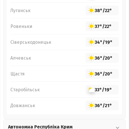
Луганськ
38°
/
22°
Ровеньки
37°
/
22°
Сіверськодонецьк
34°
/
19°
Алчевськ
36°
/
20°
Щастя
36°
/
20°
Старобільськ
33°
/
19°
Довжанськ
36°
/
21°
Автономна Республіка Крим