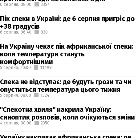
6 серпня,
08:00
3357
Пік спеки в Україні: де 6 серпня пригріє до
+38 градусів
6 серпня,
06:40
838
На Україну чекає пік африканської спеки:
коли температури стануть
комфортнішими
5 серпня,
20:00
11499
Спека не відступає: де будуть грози та чи
опуститься температура цього тижня
5 серпня,
08:00
1324
"Спекотна хвиля" накрила Україну:
синоптик розповів, коли очікуються зміни
4 серпня,
08:00
2350
Україну накриває африканська спека: де