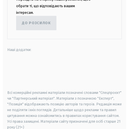
обрати ті, що відповідають вашим
інтересам.
ДО РОЗСИЛОК
Наші додатки:
android
apple
smart tv
samsung smart tv
Всі комерційні рекламні матеріали позначені словами "Спецпроєкт"
чи "Партнерський матеріал". Матеріали з позначкою "Експерт",
"Позиція" відображають позицію авторів та героїв. Редакція може
не поділяти їхніх поглядів. Детальніше щодо реклами та правил
цитування можна ознайомитись в правилах користування сайтом.
Усі права захищені.
Матеріали сайту призначені для осіб старше
21
року (21+)