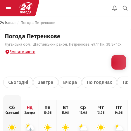
24 Канал
Погода Петренкове
Погода Петренкове
Луганська обл., Щастинський район, Петренкове, 49.1°Пн, 38.87°Сх
Змінити місто
Сьогодні
Завтра
Вчора
По годинах
Тиж
Сб
Нд
Пн
Вт
Ср
Чт
Пт
Сьогодні
Завтра
10.08
11.08
12.08
13.08
14.08