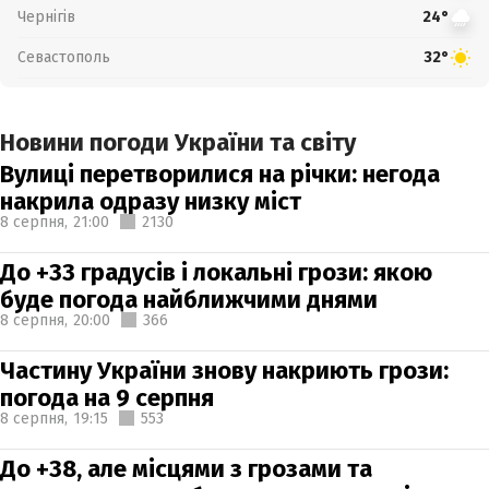
Чернігів
24°
Севастополь
32°
Новини погоди України та світу
Вулиці перетворилися на річки: негода
накрила одразу низку міст
8 серпня,
21:00
2130
До +33 градусів і локальні грози: якою
буде погода найближчими днями
8 серпня,
20:00
366
Частину України знову накриють грози:
погода на 9 серпня
8 серпня,
19:15
553
До +38, але місцями з грозами та