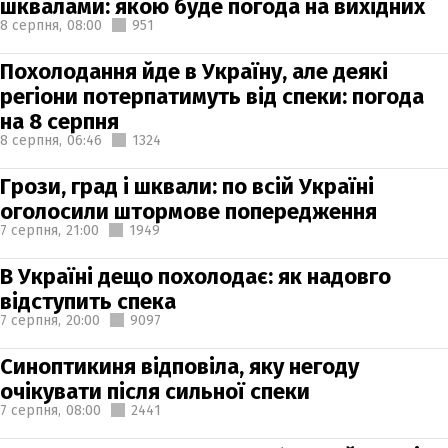
шквалами: якою буде погода на вихідних
8 серпня,
08:00
951
Похолодання йде в Україну, але деякі
регіони потерпатимуть від спеки: погода
на 8 серпня
8 серпня,
06:46
1324
Грози, град і шквали: по всій Україні
оголосили штормове попередження
7 серпня,
21:00
1949
В Україні дещо похолодає: як надовго
відступить спека
7 серпня,
20:00
9097
Синоптикиня відповіла, яку негоду
очікувати після сильної спеки
7 серпня,
08:00
2441