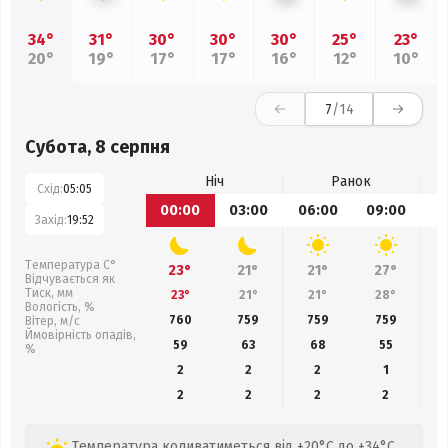
34°
31°
30°
30°
30°
25°
23°
20°
19°
17°
17°
16°
12°
10°
7
/14
Субота, 8 серпня
Ніч
Ранок
Схід:
05:05
00:00
03:00
06:00
09:00
1
Захід:
19:52
Температура С°
23°
21°
21°
27°
Відчувається як
Тиск, мм
23°
21°
21°
28°
Вологість, %
760
759
759
759
Вітер, м/с
Ймовірність опадів,
59
63
68
55
%
2
2
2
1
2
2
2
2
Температура коливатиметься від +20°C до +34°C,