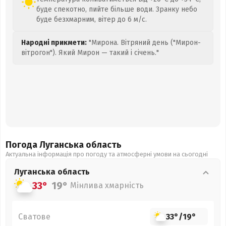
буде спекотно, пийте більше води. Зранку небо
буде безхмарним, вітер до 6 м/с.
Народні прикмети:
"Мирона. Вітряний день ("Мирон-
вітрогон"). Який Мирон — такий і січень."
Погода Луганська
область
Актуальна інформація про погоду та атмосферні умови на сьогодні
Луганська
область
33°
19°
Мінлива хмарність
Сватове
33°
/
19°