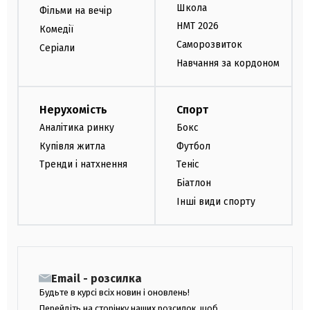
Школа
Фільми на вечір
НМТ 2026
Комедії
Саморозвиток
Серіали
Навчання за кордоном
Нерухомість
Спорт
Аналітика ринку
Бокс
Купівля житла
Футбол
Тренди і натхнення
Теніс
Біатлон
Інші види спорту
Email - розсилка
Будьте в курсі всіх новин і оновлень!
Перейдіть на сторінку наших розсилок, щоб