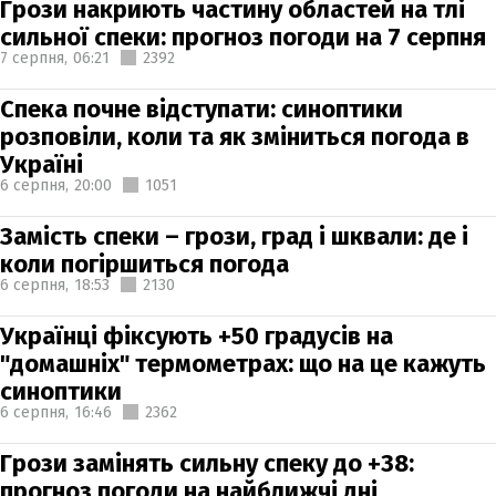
Грози накриють частину областей на тлі
сильної спеки: прогноз погоди на 7 серпня
7 серпня,
06:21
2392
Спека почне відступати: синоптики
розповіли, коли та як зміниться погода в
Україні
6 серпня,
20:00
1051
Замість спеки – грози, град і шквали: де і
коли погіршиться погода
6 серпня,
18:53
2130
Українці фіксують +50 градусів на
"домашніх" термометрах: що на це кажуть
синоптики
6 серпня,
16:46
2362
Грози замінять сильну спеку до +38:
прогноз погоди на найближчі дні