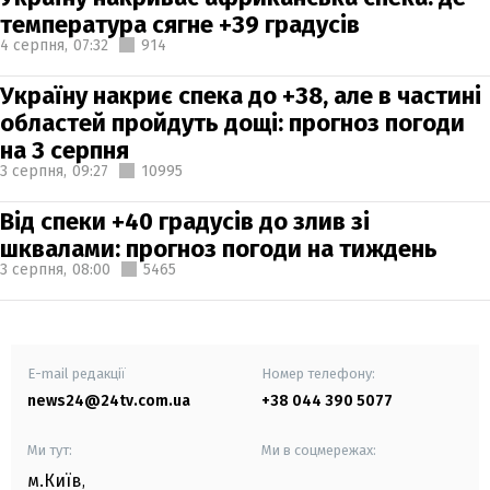
температура сягне +39 градусів
4 серпня,
07:32
914
Україну накриє спека до +38, але в частині
областей пройдуть дощі: прогноз погоди
на 3 серпня
3 серпня,
09:27
10995
Від спеки +40 градусів до злив зі
шквалами: прогноз погоди на тиждень
3 серпня,
08:00
5465
E-mail редакції
Номер телефону:
news24@24tv.com.ua
+38 044 390 5077
Ми тут:
Ми в соцмережах:
м.Київ
,