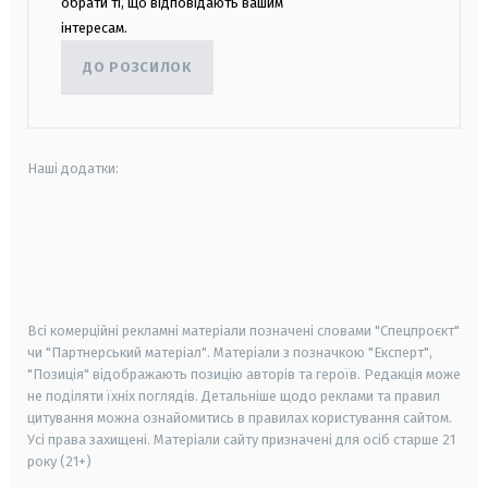
обрати ті, що відповідають вашим
інтересам.
ДО РОЗСИЛОК
Наші додатки:
android
apple
smart tv
samsung smart tv
Всі комерційні рекламні матеріали позначені словами "Спецпроєкт"
чи "Партнерський матеріал". Матеріали з позначкою "Експерт",
"Позиція" відображають позицію авторів та героїв. Редакція може
не поділяти їхніх поглядів. Детальніше щодо реклами та правил
цитування можна ознайомитись в правилах користування сайтом.
Усі права захищені.
Матеріали сайту призначені для осіб старше
21
року (21+)