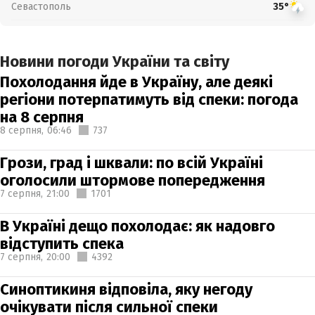
Севастополь
35°
Новини погоди України та світу
Похолодання йде в Україну, але деякі
регіони потерпатимуть від спеки: погода
на 8 серпня
8 серпня,
06:46
737
Грози, град і шквали: по всій Україні
оголосили штормове попередження
7 серпня,
21:00
1701
В Україні дещо похолодає: як надовго
відступить спека
7 серпня,
20:00
4392
Синоптикиня відповіла, яку негоду
очікувати після сильної спеки