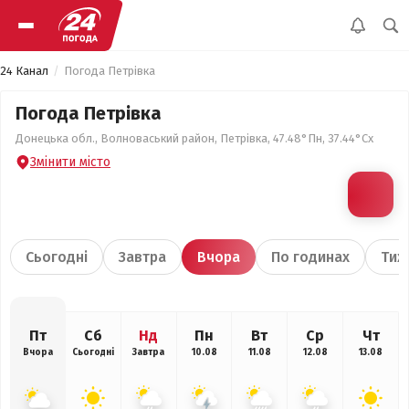
24 Канал
Погода Петрівка
Погода Петрівка
Донецька обл., Волноваський район, Петрівка, 47.48°Пн, 37.44°Сх
Змінити місто
Сьогодні
Завтра
Вчора
По годинах
Тиж
Пт
Сб
Нд
Пн
Вт
Ср
Чт
Вчора
Сьогодні
Завтра
10.08
11.08
12.08
13.08