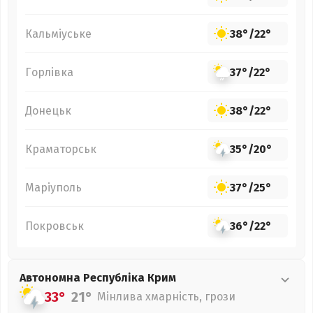
Кальміуське
38°
/
22°
Горлівка
37°
/
22°
Донецьк
38°
/
22°
Краматорськ
35°
/
20°
Маріуполь
37°
/
25°
Покровськ
36°
/
22°
Автономна Республіка Крим
33°
21°
Мінлива хмарність, грози