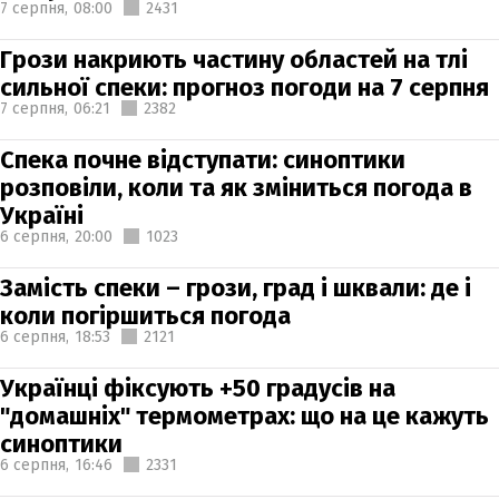
7 серпня,
08:00
2431
Грози накриють частину областей на тлі
сильної спеки: прогноз погоди на 7 серпня
7 серпня,
06:21
2382
Спека почне відступати: синоптики
розповіли, коли та як зміниться погода в
Україні
6 серпня,
20:00
1023
Замість спеки – грози, град і шквали: де і
коли погіршиться погода
6 серпня,
18:53
2121
Українці фіксують +50 градусів на
"домашніх" термометрах: що на це кажуть
синоптики
6 серпня,
16:46
2331