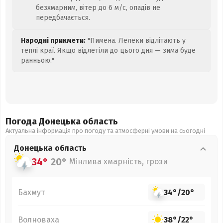
безхмарним, вітер до 6 м/с, опадів не
передбачається.
Народні прикмети:
"Пимена. Лелеки відлітають у
теплі краї. Якщо відлетіли до цього дня — зима буде
ранньою."
Погода Донецька
область
Актуальна інформація про погоду та атмосферні умови на сьогодні
Донецька
область
34°
20°
Мінлива хмарність, грози
Бахмут
34°
/
20°
Волноваха
38°
/
22°