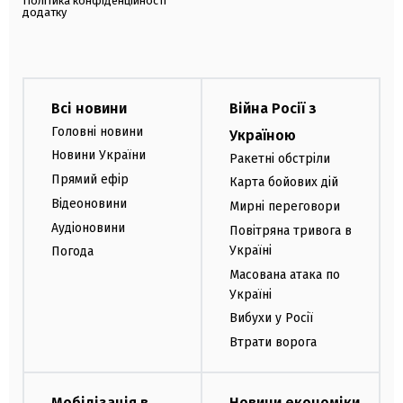
Політика конфіденційності
додатку
Всі новини
Війна Росії з
Головні новини
Україною
Новини України
Ракетні обстріли
Прямий ефір
Карта бойових дій
Відеоновини
Мирні переговори
Аудіоновини
Повітряна тривога в
Україні
Погода
Масована атака по
Україні
Вибухи у Росії
Втрати ворога
Мобілізація в
Новини економіки