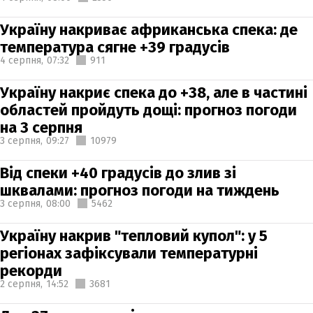
Україну накриває африканська спека: де
температура сягне +39 градусів
4 серпня,
07:32
911
Україну накриє спека до +38, але в частині
областей пройдуть дощі: прогноз погоди
на 3 серпня
3 серпня,
09:27
10979
Від спеки +40 градусів до злив зі
шквалами: прогноз погоди на тиждень
3 серпня,
08:00
5462
Україну накрив "тепловий купол": у 5
регіонах зафіксували температурні
рекорди
2 серпня,
14:52
3681