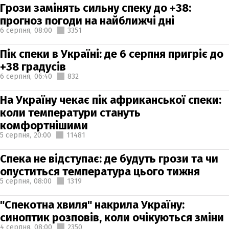
Грози замінять сильну спеку до +38:
прогноз погоди на найближчі дні
6 серпня,
08:00
3351
Пік спеки в Україні: де 6 серпня пригріє до
+38 градусів
6 серпня,
06:40
832
На Україну чекає пік африканської спеки:
коли температури стануть
комфортнішими
5 серпня,
20:00
11481
Спека не відступає: де будуть грози та чи
опуститься температура цього тижня
5 серпня,
08:00
1319
"Спекотна хвиля" накрила Україну:
синоптик розповів, коли очікуються зміни
4 серпня,
08:00
2350