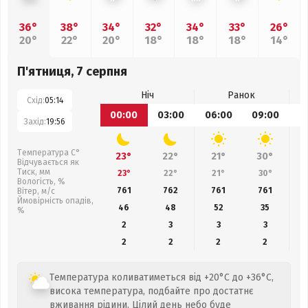
36°
38°
34°
32°
34°
33°
26°
20°
22°
20°
18°
18°
18°
14°
П'ятниця, 7 серпня
Ніч
Ранок
Схід:
05:14
00:00
03:00
06:00
09:00
1
Захід:
19:56
Температура С°
23°
22°
21°
30°
Відчувається як
Тиск, мм
23°
22°
21°
30°
Вологість, %
761
762
761
761
Вітер, м/с
Ймовірність опадів,
46
48
52
35
%
2
3
3
3
2
2
2
2
Температура коливатиметься від +20°C до +36°C,
висока температура, подбайте про достатнє
вживання рідини. Цілий день небо буде