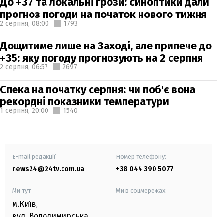
До +37 та локальні грози: синоптики дали
прогноз погоди на початок нового тижня
2 серпня,
08:00
1793
Дощитиме лише на Заході, але припече до
+35: яку погоду прогнозують на 2 серпня
2 серпня,
06:57
2697
Спека на початку серпня: чи поб'є вона
рекордні показники температури
1 серпня,
20:00
1540
E-mail редакції
Номер телефону:
news24@24tv.com.ua
+38 044 390 5077
Ми тут:
Ми в соцмережах:
м.Київ
,
вул. Володимирська