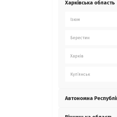
Харківська
область
Ізюм
Берестин
Харків
Куп’янськ
Автономна Республі