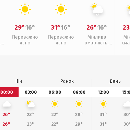
29°
16°
31°
16°
26°
16°
23
Переважно
Переважно
Мінлива
Мі
,
ясно
ясно
хмарність,
хма
ощ
слабкий дощ
Ніч
Ранок
День
00:00
03:00
06:00
09:00
12:00
15:
26°
23°
22°
28°
31°
30
26°
23°
22°
29°
31°
30