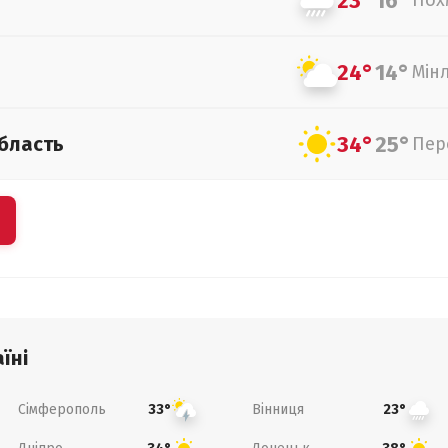
23°
16°
Пох
24°
14°
Мін
34°
25°
бласть
Пер
їні
Сімферополь
Вінниця
33°
23°