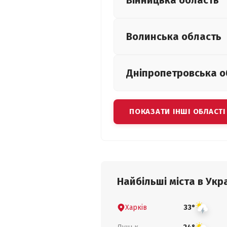
Вінницька
область
Волинська
область
Дніпропетровська
о
ПОКАЗАТИ ІНШІ ОБЛАСТІ
Найбільші міста в Укра
Харків
33°