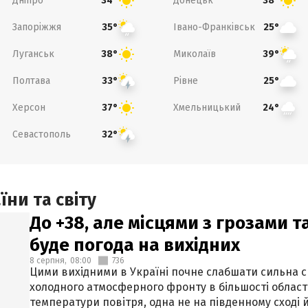
Дніпро
Донецьк
34°
38°
Запоріжжя
Івано-Франківськ
35°
25°
Луганськ
Миколаїв
38°
39°
Полтава
Рівне
33°
25°
Херсон
Хмельницький
37°
24°
Севастополь
32°
ни та світу
До +38, але місцями з грозами 
буде погода на вихідних
8 серпня,
08:00
736
Цими вихідними в Україні почне слабшати сильна 
холодного атмосферного фронту в більшості област
температури повітря, одна не на південному сході й