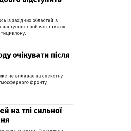
ь із західних областей із
 наступного робочого тижня
нтициклону.
оду очікувати після
айже не впливає на спекотну
атмосферного фронту
й на тлі сильної
пня