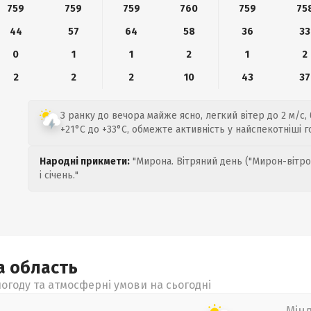
759
759
759
760
759
75
44
57
64
58
36
33
0
1
1
2
1
2
2
2
2
10
43
37
З ранку до вечора майже ясно, легкий вітер до 2 м/с, 
+21°C до +33°C, обмежте активність у найспекотніші г
Народні прикмети:
"Мирона. Вітряний день ("Мирон-вітро
і січень."
ка
область
огоду та атмосферні умови на сьогодні