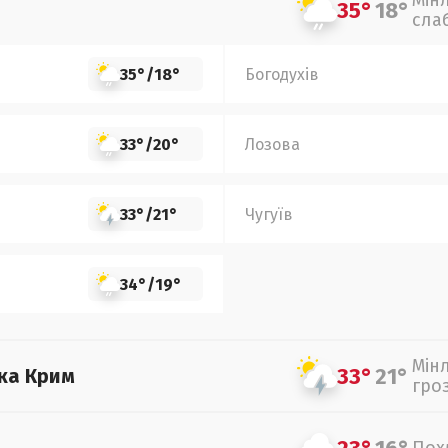
Мін
35°
18°
сла
35°
/
18°
Богодухів
33°
/
20°
Лозова
33°
/
21°
Чугуїв
34°
/
19°
Мін
33°
21°
ка Крим
гро