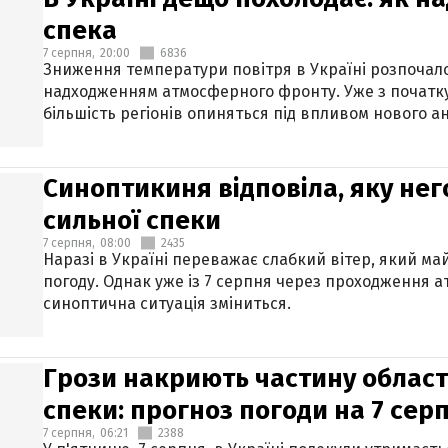
спека
7 серпня,
20:00
6836
Зниження температури повітря в Україні розпочалос
надходженням атмосферного фронту. Уже з початку
більшість регіонів опиняться під впливом нового а
Синоптикиня відповіла, яку нег
сильної спеки
7 серпня,
08:00
2435
Наразі в Україні переважає слабкий вітер, який м
погоду. Однак уже із 7 серпня через проходження 
синоптична ситуація зміниться.
Грози накриють частину областе
спеки: прогноз погоди на 7 сер
7 серпня,
06:21
2388