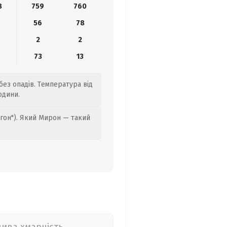
8
759
760
56
78
2
2
73
13
без опадів. Температура від
одини.
гон"). Який Мирон — такий