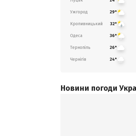
Луцьк
24°
Ужгород
29°
Кропивницький
32°
Одеса
36°
Тернопіль
26°
Чернігів
24°
Новини погоди Украї