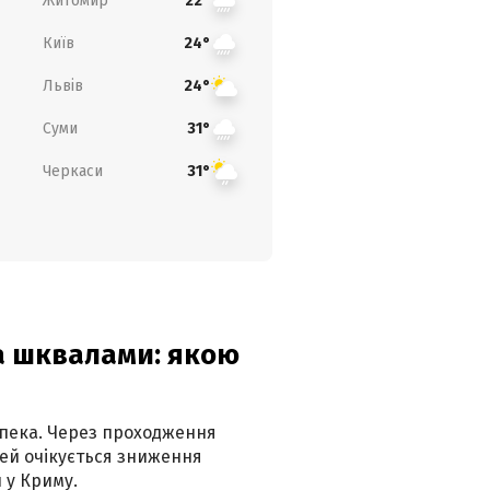
Житомир
22°
Київ
24°
Львів
24°
Суми
31°
Черкаси
31°
та шквалами: якою
спека. Через проходження
ей очікується зниження
 у Криму.