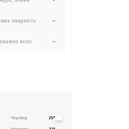
муро, зливи
лива хмарність
еважно ясно
Чернівці
25°