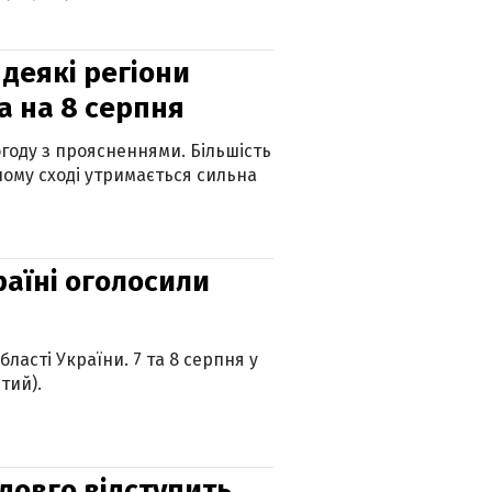
 деякі регіони
а на 8 серпня
огоду з проясненнями. Більшість
ному сході утримається сильна
країні оголосили
ласті України. 7 та 8 серпня у
тий).
адовго відступить