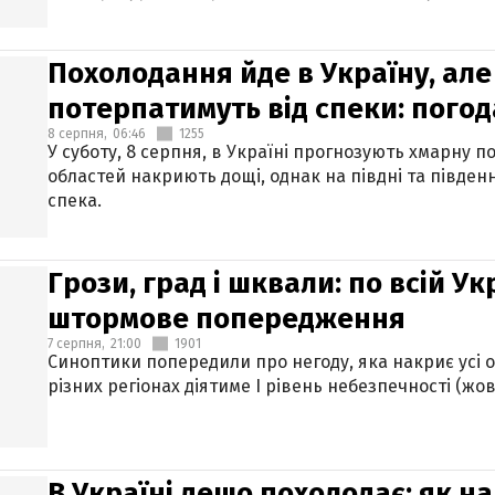
Похолодання йде в Україну, але
потерпатимуть від спеки: погод
8 серпня,
06:46
1255
У суботу, 8 серпня, в Україні прогнозують хмарну п
областей накриють дощі, однак на півдні та півден
спека.
Грози, град і шквали: по всій У
штормове попередження
7 серпня,
21:00
1901
Синоптики попередили про негоду, яка накриє усі об
різних регіонах діятиме І рівень небезпечності (жов
В Україні дещо похолодає: як н