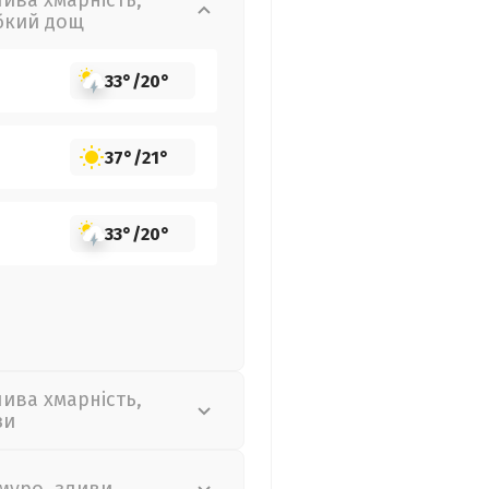
лива хмарність,
бкий дощ
33°
/
20°
37°
/
21°
33°
/
20°
лива хмарність,
зи