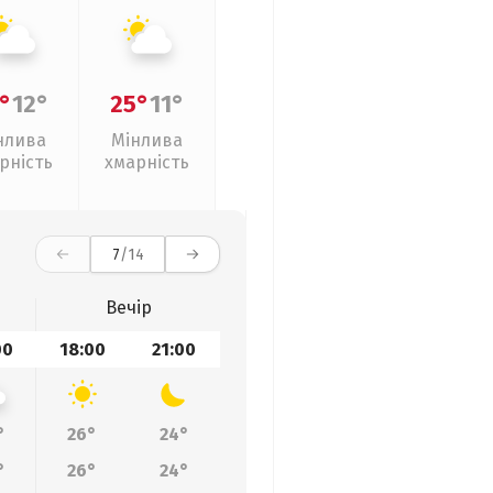
°
12°
25°
11°
нлива
Мінлива
рність
хмарність
7
/14
Вечір
00
18:00
21:00
°
26°
24°
°
26°
24°