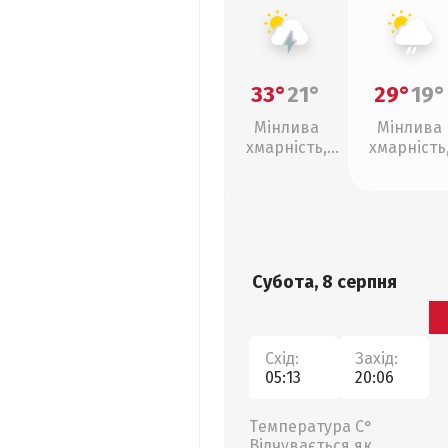
33°
21°
29°
19°
Мінлива
Мінлива
хмарність,
хмарність
грози
слабкий д
Субота, 8 серпня
Схід:
Захід:
05:13
20:06
Температура С°
Відчувається як