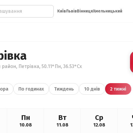
Київ
Львів
Вінниця
Хмельницький
рівка
 район, Петрівка, 50.11°Пн, 36.53°Сх
ора
По годинах
Тиждень
10 днів
2 тижні
Пн
Вт
Ср
10.08
11.08
12.08
1