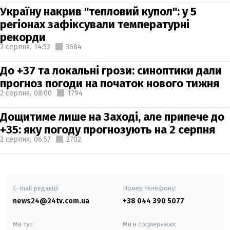
Україну накрив "тепловий купол": у 5
регіонах зафіксували температурні
рекорди
2 серпня,
14:52
3684
До +37 та локальні грози: синоптики дали
прогноз погоди на початок нового тижня
2 серпня,
08:00
1794
Дощитиме лише на Заході, але припече до
+35: яку погоду прогнозують на 2 серпня
2 серпня,
06:57
2702
E-mail редакції
Номер телефону:
news24@24tv.com.ua
+38 044 390 5077
Ми тут:
Ми в соцмережах: