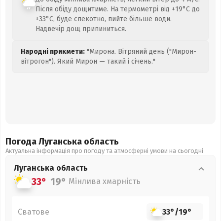
Після обіду дощитиме. На термометрі від +19°C до
+33°C, буде спекотно, пийте більше води.
Надвечір дощ припиниться.
Народні прикмети:
"Мирона. Вітряний день ("Мирон-
вітрогон"). Який Мирон — такий і січень."
Погода Луганська
область
Актуальна інформація про погоду та атмосферні умови на сьогодні
Луганська
область
33°
19°
Мінлива хмарність
Сватове
33°
/
19°