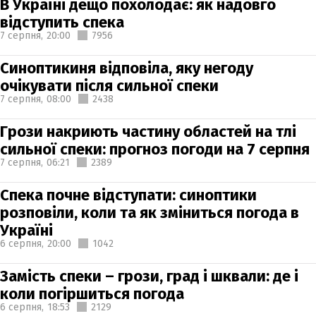
В Україні дещо похолодає: як надовго
відступить спека
7 серпня,
20:00
7956
Синоптикиня відповіла, яку негоду
очікувати після сильної спеки
7 серпня,
08:00
2438
Грози накриють частину областей на тлі
сильної спеки: прогноз погоди на 7 серпня
7 серпня,
06:21
2389
Спека почне відступати: синоптики
розповіли, коли та як зміниться погода в
Україні
6 серпня,
20:00
1042
Замість спеки – грози, град і шквали: де і
коли погіршиться погода
6 серпня,
18:53
2129