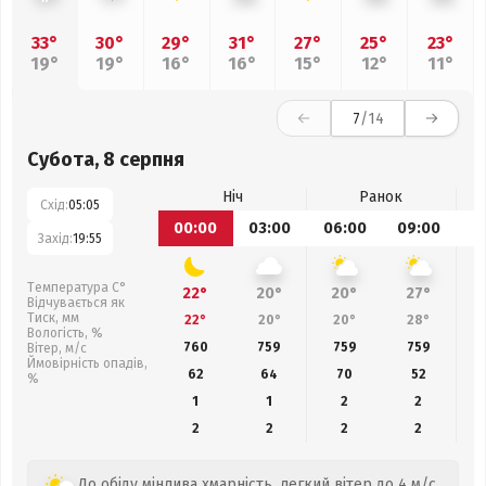
33°
30°
29°
31°
27°
25°
23°
19°
19°
16°
16°
15°
12°
11°
7
/14
Субота, 8 серпня
Ніч
Ранок
Схід:
05:05
00:00
03:00
06:00
09:00
1
Захід:
19:55
Температура С°
22°
20°
20°
27°
Відчувається як
Тиск, мм
22°
20°
20°
28°
Вологість, %
760
759
759
759
Вітер, м/с
Ймовірність опадів,
62
64
70
52
%
1
1
2
2
2
2
2
2
До обіду мінлива хмарність, легкий вітер до 4 м/с.