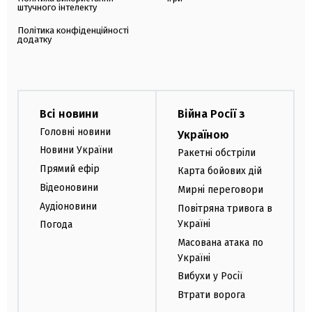
штучного інтелекту
Політика конфіденційності
додатку
Всі новини
Війна Росії з
Головні новини
Україною
Новини України
Ракетні обстріли
Прямий ефір
Карта бойових дій
Відеоновини
Мирні переговори
Аудіоновини
Повітряна тривога в
Україні
Погода
Масована атака по
Україні
Вибухи у Росії
Втрати ворога