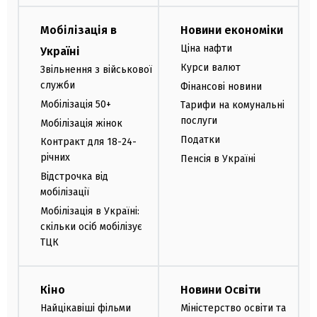
Мобілізація в
Новини економіки
Ціна нафти
Україні
Курси валют
Звільнення з військової
служби
Фінансові новини
Мобілізація 50+
Тарифи на комунальні
послуги
Мобілізація жінок
Податки
Контракт для 18-24-
річних
Пенсія в Україні
Відстрочка від
мобілізації
Мобілізація в Україні:
скільки осіб мобілізує
ТЦК
Кіно
Новини Освіти
Найцікавіші фільми
Міністерство освіти та