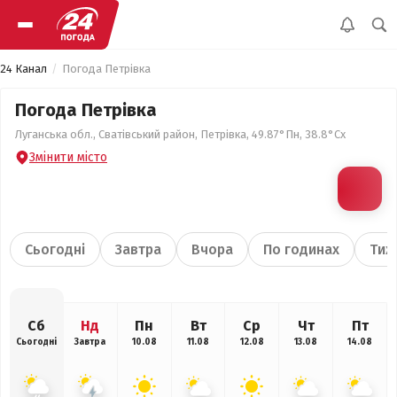
24 Канал
Погода Петрівка
Погода Петрівка
Луганська обл., Сватівський район, Петрівка, 49.87°Пн, 38.8°Сх
Змінити місто
Сьогодні
Завтра
Вчора
По годинах
Тиж
Сб
Нд
Пн
Вт
Ср
Чт
Пт
Сьогодні
Завтра
10.08
11.08
12.08
13.08
14.08