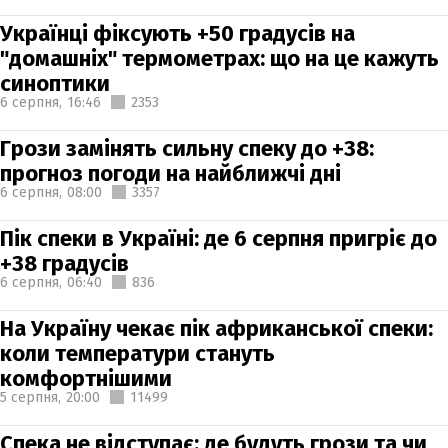
Українці фіксують +50 градусів на
"домашніх" термометрах: що на це кажуть
синоптики
6 серпня,
16:46
2353
Грози замінять сильну спеку до +38:
прогноз погоди на найближчі дні
6 серпня,
08:00
3357
Пік спеки в Україні: де 6 серпня пригріє до
+38 градусів
6 серпня,
06:40
836
На Україну чекає пік африканської спеки:
коли температури стануть
комфортнішими
5 серпня,
20:00
11499
Спека не відступає: де будуть грози та чи