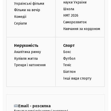
науки України
Українські фільми
Школа
Фільми на вечір
НМТ 2026
Комедії
Саморозвиток
Серіали
Навчання за кордоном
Нерухомість
Спорт
Аналітика ринку
Бокс
Купівля житла
Футбол
Тренди і натхнення
Теніс
Біатлон
Інші види спорту
Email - розсилка
Будьте в курсі всіх новин і оновлень!