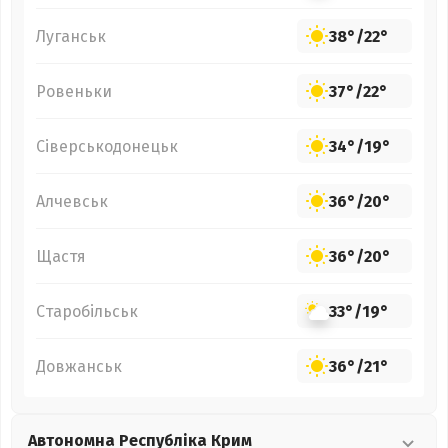
Луганськ
38°
/
22°
Ровеньки
37°
/
22°
Сіверськодонецьк
34°
/
19°
Алчевськ
36°
/
20°
Щастя
36°
/
20°
Старобільськ
33°
/
19°
Довжанськ
36°
/
21°
Автономна Республіка Крим