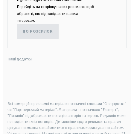
Перейдіть на сторінку наших розсилок, щоб
обрати ті, що відповідають вашим
інтересам.
ДО РОЗСИЛОК
Наші додатки:
android
apple
smart tv
samsung smart tv
Всі комерційні рекламні матеріали позначені словами "Спецпроєкт"
чи "Партнерський матеріал". Матеріали з позначкою "Експерт",
"Позиція" відображають позицію авторів та героїв. Редакція може
не поділяти їхніх поглядів. Детальніше щодо реклами та правил
цитування можна ознайомитись в правилах користування сайтом.
Усі права захищені.
Матеріали сайту призначені для осіб старше
21