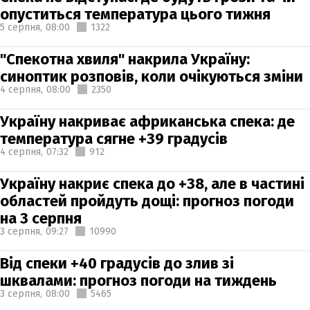
опуститься температура цього тижня
5 серпня,
08:00
1322
"Спекотна хвиля" накрила Україну:
синоптик розповів, коли очікуються зміни
4 серпня,
08:00
2350
Україну накриває африканська спека: де
температура сягне +39 градусів
4 серпня,
07:32
912
Україну накриє спека до +38, але в частині
областей пройдуть дощі: прогноз погоди
на 3 серпня
3 серпня,
09:27
10990
Від спеки +40 градусів до злив зі
шквалами: прогноз погоди на тиждень
3 серпня,
08:00
5465