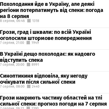
Похолодання йде в Україну, але деякі
регіони потерпатимуть від спеки: погода
на 8 серпня
8 серпня,
06:46
1318
Грози, град і шквали: по всій Україні
оголосили штормове попередження
7 серпня,
21:00
1949
В Україні дещо похолодає: як надовго
відступить спека
7 серпня,
20:00
8991
Синоптикиня відповіла, яку негоду
очікувати після сильної спеки
7 серпня,
08:00
2440
Грози накриють частину областей на тлі
сильної спеки: прогноз погоди на 7 серпня
7 серпня,
06:21
2390