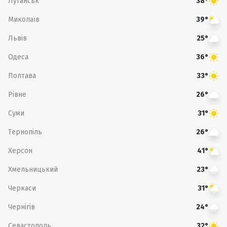
Луганськ
38°
Миколаїв
39°
Львів
25°
Одеса
36°
Полтава
33°
Рівне
26°
Суми
31°
Тернопіль
26°
Херсон
41°
Хмельницький
23°
Черкаси
31°
Чернігів
24°
Севастополь
32°