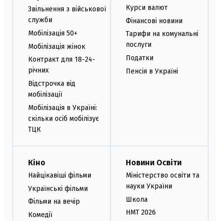
Курси валют
Звільнення з військової
служби
Фінансові новини
Мобілізація 50+
Тарифи на комунальні
послуги
Мобілізація жінок
Податки
Контракт для 18-24-
річних
Пенсія в Україні
Відстрочка від
мобілізації
Мобілізація в Україні:
скільки осіб мобілізує
ТЦК
Кіно
Новини Освіти
Найцікавіші фільми
Міністерство освіти та
науки України
Українські фільми
Школа
Фільми на вечір
НМТ 2026
Комедії