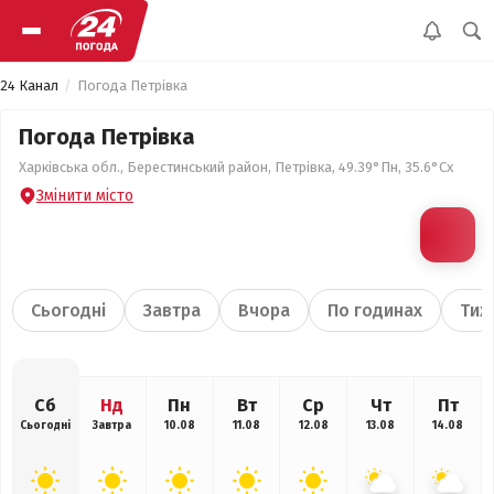
24 Канал
Погода Петрівка
Погода Петрівка
Харківська обл., Берестинський район, Петрівка, 49.39°Пн, 35.6°Сх
Змінити місто
Сьогодні
Завтра
Вчора
По годинах
Тиж
Сб
Нд
Пн
Вт
Ср
Чт
Пт
Сьогодні
Завтра
10.08
11.08
12.08
13.08
14.08