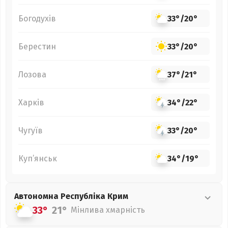
Богодухів
33°
/
20°
Берестин
33°
/
20°
Лозова
37°
/
21°
Харків
34°
/
22°
Чугуїв
33°
/
20°
Куп’янськ
34°
/
19°
Автономна Республіка Крим
33°
21°
Мінлива хмарність