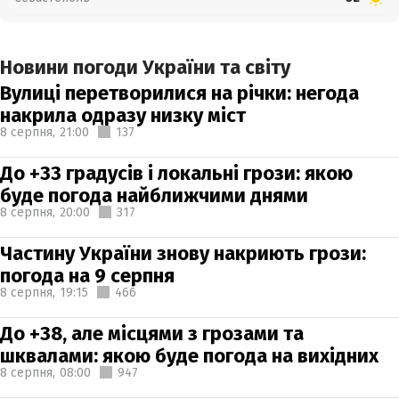
Новини погоди України та світу
Вулиці перетворилися на річки: негода
накрила одразу низку міст
8 серпня,
21:00
137
До +33 градусів і локальні грози: якою
буде погода найближчими днями
8 серпня,
20:00
317
Частину України знову накриють грози:
погода на 9 серпня
8 серпня,
19:15
466
До +38, але місцями з грозами та
шквалами: якою буде погода на вихідних
8 серпня,
08:00
947