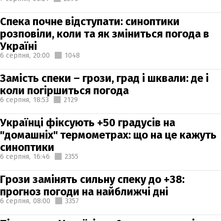
Спека почне відступати: синоптики
розповіли, коли та як зміниться погода в
Україні
6 серпня,
20:00
1048
Замість спеки – грози, град і шквали: де і
коли погіршиться погода
6 серпня,
18:53
2129
Українці фіксують +50 градусів на
"домашніх" термометрах: що на це кажуть
синоптики
6 серпня,
16:46
2355
Грози замінять сильну спеку до +38:
прогноз погоди на найближчі дні
6 серпня,
08:00
3357