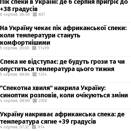
Пік спеки в Україні: де 6 серпня пригріє до
+38 градусів
6 серпня,
06:40
837
На Україну чекає пік африканської спеки:
коли температури стануть
комфортнішими
5 серпня,
20:00
11499
Спека не відступає: де будуть грози та чи
опуститься температура цього тижня
5 серпня,
08:00
1324
"Спекотна хвиля" накрила Україну:
синоптик розповів, коли очікуються зміни
4 серпня,
08:00
2350
Україну накриває африканська спека: де
температура сягне +39 градусів
4 серпня,
07:32
914