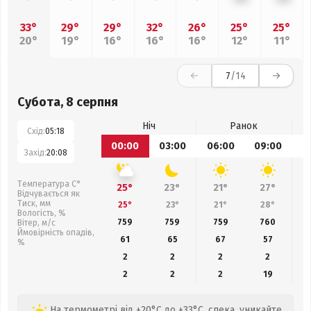
33°
29°
29°
32°
26°
25°
25°
20°
19°
16°
16°
16°
12°
11°
7
/14
Субота, 8 серпня
Ніч
Ранок
Схід:
05:18
00:00
03:00
06:00
09:00
1
Захід:
20:08
Температура С°
25°
23°
21°
27°
Відчувається як
Тиск, мм
25°
23°
21°
28°
Вологість, %
759
759
759
760
Вітер, м/с
Ймовірність опадів,
61
65
67
57
%
2
2
2
2
2
2
2
19
На термометрі від +20°C до +33°C, спека, уникайте