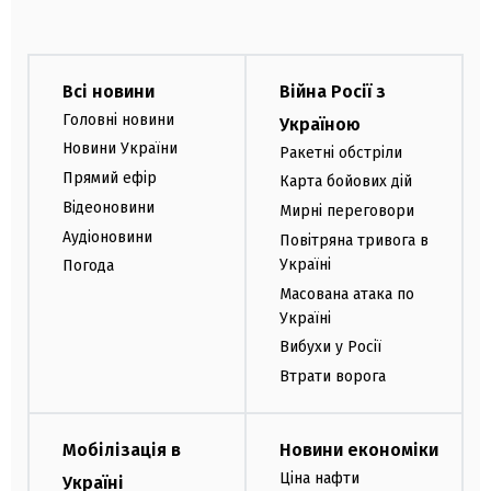
Всі новини
Війна Росії з
Головні новини
Україною
Новини України
Ракетні обстріли
Прямий ефір
Карта бойових дій
Відеоновини
Мирні переговори
Аудіоновини
Повітряна тривога в
Україні
Погода
Масована атака по
Україні
Вибухи у Росії
Втрати ворога
Мобілізація в
Новини економіки
Ціна нафти
Україні