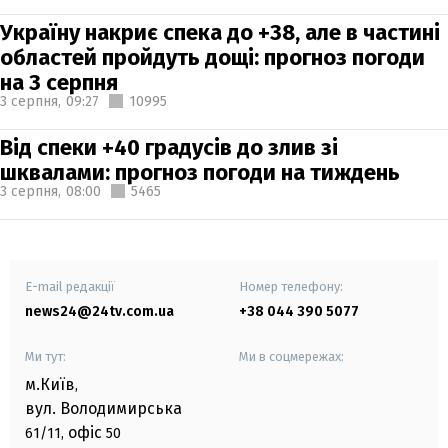
Україну накриє спека до +38, але в частині
областей пройдуть дощі: прогноз погоди
на 3 серпня
3 серпня,
09:27
10995
Від спеки +40 градусів до злив зі
шквалами: прогноз погоди на тиждень
3 серпня,
08:00
5465
E-mail редакції
Номер телефону:
news24@24tv.com.ua
+38 044 390 5077
Ми тут:
Ми в соцмережах:
м.Київ
,
вул. Володимирська
офіс
61/11,
50