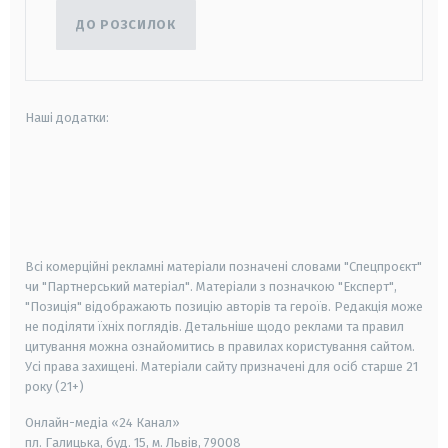
ДО РОЗСИЛОК
Наші додатки:
android
apple
smart tv
samsung smart tv
Всі комерційні рекламні матеріали позначені словами "Спецпроєкт"
чи "Партнерський матеріал". Матеріали з позначкою "Експерт",
"Позиція" відображають позицію авторів та героїв. Редакція може
не поділяти їхніх поглядів. Детальніше щодо реклами та правил
цитування можна ознайомитись в правилах користування сайтом.
Усі права захищені.
Матеріали сайту призначені для осіб старше
21
року (21+)
Онлайн-медіа «24 Канал»
пл. Галицька, буд. 15, м. Львів, 79008