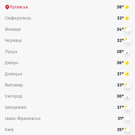
Луганськ
38°
Сімферополь
33°
Вінниця
34°
Чернівці
32°
Луцьк
28°
Дніпро
36°
Донецьк
37°
Житомир
33°
Ужгород
30°
Запоріжжя
37°
Івано-Франківськ
31°
Київ
35°