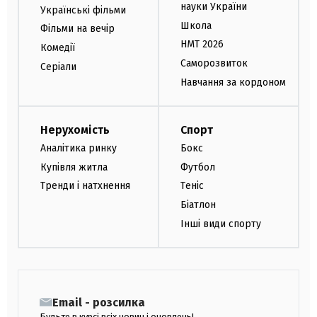
науки України
Українські фільми
Школа
Фільми на вечір
НМТ 2026
Комедії
Саморозвиток
Серіали
Навчання за кордоном
Нерухомість
Спорт
Аналітика ринку
Бокс
Купівля житла
Футбол
Тренди і натхнення
Теніс
Біатлон
Інші види спорту
Email - розсилка
Будьте в курсі всіх новин і оновлень!