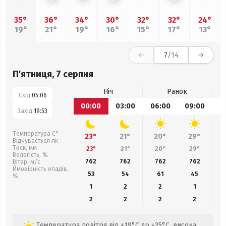
35°
36°
34°
30°
32°
32°
24°
19°
21°
19°
16°
15°
17°
13°
7
/14
П'ятниця, 7 серпня
Ніч
Ранок
Схід:
05:06
00:00
03:00
06:00
09:00
1
Захід:
19:53
Температура С°
23°
21°
20°
29°
Відчувається як
Тиск, мм
23°
21°
20°
29°
Вологість, %
762
762
762
762
Вітер, м/с
Ймовірність опадів,
53
54
61
45
%
1
2
2
1
2
2
2
2
Температура повітря від +19°C до +35°C, висока