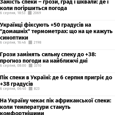
Замість спеки – грози, град і шквали: де і
коли погіршиться погода
6 серпня,
18:53
2069
Українці фіксують +50 градусів на
"домашніх" термометрах: що на це кажуть
синоптики
6 серпня,
16:46
2198
Грози замінять сильну спеку до +38:
прогноз погоди на найближчі дні
6 серпня,
08:00
3310
Пік спеки в Україні: де 6 серпня пригріє до
+38 градусів
6 серпня,
06:40
823
На Україну чекає пік африканської спеки:
коли температури стануть
комфортнішими