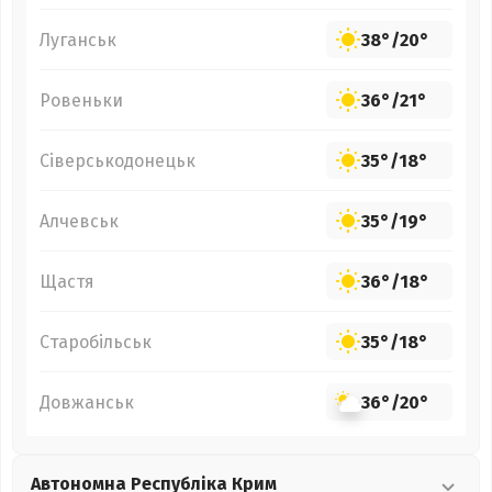
Луганськ
38°
/
20°
Ровеньки
36°
/
21°
Сіверськодонецьк
35°
/
18°
Алчевськ
35°
/
19°
Щастя
36°
/
18°
Старобільськ
35°
/
18°
Довжанськ
36°
/
20°
Автономна Республіка Крим