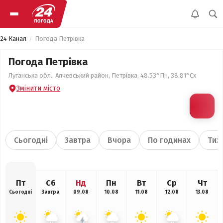
24 Канал
Погода Петрівка
Погода Петрівка
Луганська обл., Алчевський район, Петрівка, 48.53°Пн, 38.81°Сх
Змінити місто
Сьогодні
Завтра
Вчора
По годинах
Тиж
Пт
Сб
Нд
Пн
Вт
Ср
Чт
Сьогодні
Завтра
09.08
10.08
11.08
12.08
13.08