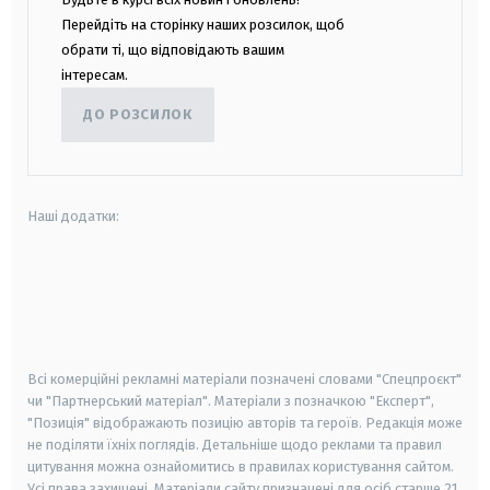
Перейдіть на сторінку наших розсилок, щоб
обрати ті, що відповідають вашим
інтересам.
ДО РОЗСИЛОК
Наші додатки:
android
apple
smart tv
samsung smart tv
Всі комерційні рекламні матеріали позначені словами "Спецпроєкт"
чи "Партнерський матеріал". Матеріали з позначкою "Експерт",
"Позиція" відображають позицію авторів та героїв. Редакція може
не поділяти їхніх поглядів. Детальніше щодо реклами та правил
цитування можна ознайомитись в правилах користування сайтом.
Усі права захищені.
Матеріали сайту призначені для осіб старше
21