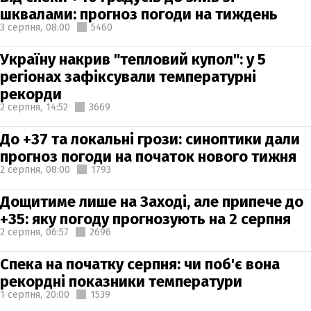
шквалами: прогноз погоди на тиждень
3 серпня,
08:00
5460
Україну накрив "тепловий купол": у 5
регіонах зафіксували температурні
рекорди
2 серпня,
14:52
3669
До +37 та локальні грози: синоптики дали
прогноз погоди на початок нового тижня
2 серпня,
08:00
1793
Дощитиме лише на Заході, але припече до
+35: яку погоду прогнозують на 2 серпня
2 серпня,
06:57
2696
Спека на початку серпня: чи поб'є вона
рекордні показники температури
1 серпня,
20:00
1539