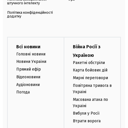
штучного інтелекту
Політика конфіденційності
додатку
Всі новини
Війна Росії з
Головні новини
Україною
Новини України
Ракетні обстріли
Прямий ефір
Карта бойових дій
Відеоновини
Мирні переговори
Аудіоновини
Повітряна тривога в
Україні
Погода
Масована атака по
Україні
Вибухи у Росії
Втрати ворога