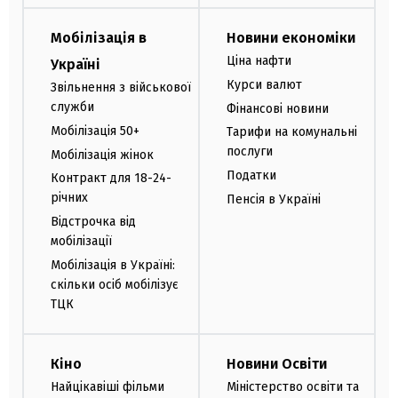
Мобілізація в
Новини економіки
Ціна нафти
Україні
Курси валют
Звільнення з військової
служби
Фінансові новини
Мобілізація 50+
Тарифи на комунальні
послуги
Мобілізація жінок
Податки
Контракт для 18-24-
річних
Пенсія в Україні
Відстрочка від
мобілізації
Мобілізація в Україні:
скільки осіб мобілізує
ТЦК
Кіно
Новини Освіти
Найцікавіші фільми
Міністерство освіти та