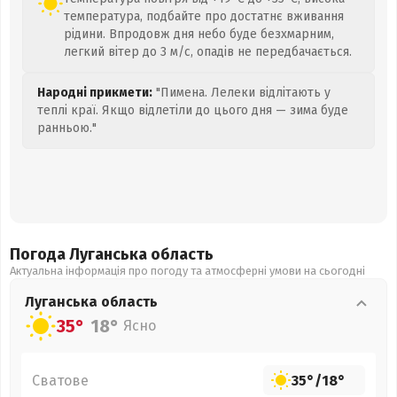
температура, подбайте про достатнє вживання
рідини. Впродовж дня небо буде безхмарним,
легкий вітер до 3 м/с, опадів не передбачається.
Народні прикмети:
"Пимена. Лелеки відлітають у
теплі краї. Якщо відлетіли до цього дня — зима буде
ранньою."
Погода Луганська
область
Актуальна інформація про погоду та атмосферні умови на сьогодні
Луганська
область
35°
18°
Ясно
Сватове
35°
/
18°