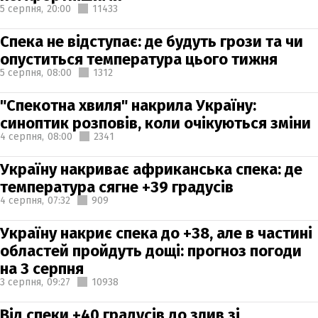
5 серпня,
20:00
11433
Спека не відступає: де будуть грози та чи
опуститься температура цього тижня
5 серпня,
08:00
1312
"Спекотна хвиля" накрила Україну:
синоптик розповів, коли очікуються зміни
4 серпня,
08:00
2341
Україну накриває африканська спека: де
температура сягне +39 градусів
4 серпня,
07:32
909
Україну накриє спека до +38, але в частині
областей пройдуть дощі: прогноз погоди
на 3 серпня
3 серпня,
09:27
10938
Від спеки +40 градусів до злив зі