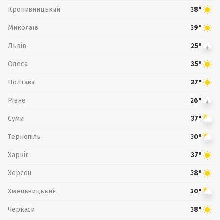
Кропивницький
38°
Миколаїв
39°
Львів
25°
Одеса
35°
Полтава
37°
Рівне
26°
Суми
37°
Тернопіль
30°
Харків
37°
Херсон
38°
Хмельницький
30°
Черкаси
38°