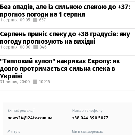
Без опадів, але із сильною спекою до +37:
прогноз погоди на 1 серпня
1 серпня,
09:05
657
Серпень приніс спеку до +38 градусів: яку
погоду прогнозують на вихідні
1 серпня,
08:00
846
"Тепловий купол" накриває Європу: як
довго протримається сильна спека в
Україні
31 липня,
20:00
10915
E-mail редакції
Номер телефону:
news24@24tv.com.ua
+38 044 390 5077
Ми тут:
Ми в соцмережах: