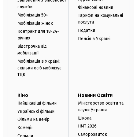
Звільнення з військової
служби
Фінансові новини
Мобілізація 50+
Тарифи на комунальні
послуги
Мобілізація жінок
Податки
Контракт для 18-24-
річних
Пенсія в Україні
Відстрочка від
мобілізації
Мобілізація в Україні:
скільки осіб мобілізує
ТЦК
Кіно
Новини Освіти
Найцікавіші фільми
Міністерство освіти та
науки України
Українські фільми
Школа
Фільми на вечір
НМТ 2026
Комедії
Саморозвиток
Серіали