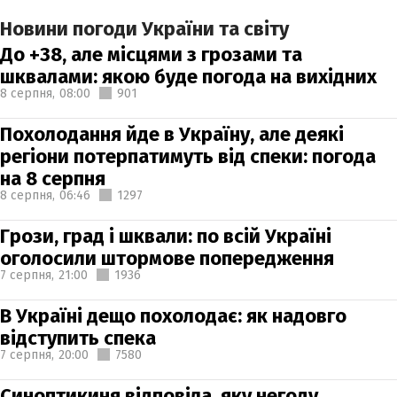
Новини погоди України та світу
До +38, але місцями з грозами та
шквалами: якою буде погода на вихідних
8 серпня,
08:00
901
Похолодання йде в Україну, але деякі
регіони потерпатимуть від спеки: погода
на 8 серпня
8 серпня,
06:46
1297
Грози, град і шквали: по всій Україні
оголосили штормове попередження
7 серпня,
21:00
1936
В Україні дещо похолодає: як надовго
відступить спека
7 серпня,
20:00
7580
Синоптикиня відповіла, яку негоду