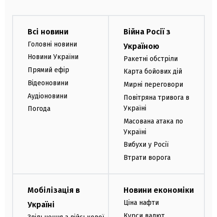
Всі новини
Війна Росії з
Головні новини
Україною
Новини України
Ракетні обстріли
Прямий ефір
Карта бойових дій
Відеоновини
Мирні переговори
Аудіоновини
Повітряна тривога в
Україні
Погода
Масована атака по
Україні
Вибухи у Росії
Втрати ворога
Мобілізація в
Новини економіки
Ціна нафти
Україні
Курси валют