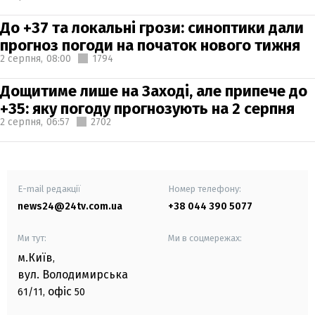
До +37 та локальні грози: синоптики дали
прогноз погоди на початок нового тижня
2 серпня,
08:00
1794
Дощитиме лише на Заході, але припече до
+35: яку погоду прогнозують на 2 серпня
2 серпня,
06:57
2702
E-mail редакції
Номер телефону:
news24@24tv.com.ua
+38 044 390 5077
Ми тут:
Ми в соцмережах:
м.Київ
,
вул. Володимирська
офіс
61/11,
50