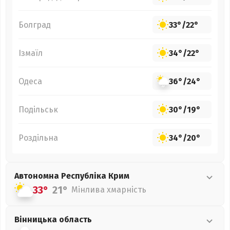
Болград
33°
/
22°
Ізмаїл
34°
/
22°
Одеса
36°
/
24°
Подільськ
30°
/
19°
Роздільна
34°
/
20°
Автономна Республіка Крим
33°
21°
Мінлива хмарність
Вінницька
область