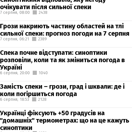
очікувати після сильної спеки
7 серпня,
08:00
2438
Грози накриють частину областей на тлі
сильної спеки: прогноз погоди на 7 серпня
7 серпня,
06:21
2389
Спека почне відступати: синоптики
розповіли, коли та як зміниться погода в
Україні
6 серпня,
20:00
1040
Замість спеки – грози, град і шквали: де і
коли погіршиться погода
6 серпня,
18:53
2128
Українці фіксують +50 градусів на
"домашніх" термометрах: що на це кажуть
синоптики