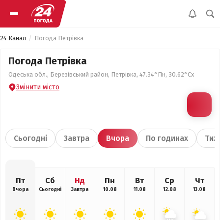
24 Канал
Погода Петрівка
Погода Петрівка
Одеська обл., Березівський район, Петрівка, 47.34°Пн, 30.62°Сх
Змінити місто
Сьогодні
Завтра
Вчора
По годинах
Тиж
Пт
Сб
Нд
Пн
Вт
Ср
Чт
Вчора
Сьогодні
Завтра
10.08
11.08
12.08
13.08