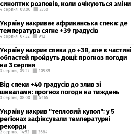
синоптик розповів, коли очікуються зміни
4 серпня,
08:00
2350
Україну накриває африканська спека: де
температура сягне +39 градусів
4 серпня,
07:32
912
Україну накриє спека до +38, але в частині
областей пройдуть дощі: прогноз погоди
на 3 серпня
3 серпня,
09:27
10989
Від спеки +40 градусів до злив зі
шквалами: прогноз погоди на тиждень
3 серпня,
08:00
5465
Україну накрив "тепловий купол": у 5
регіонах зафіксували температурні
рекорди
2 серпня,
14:52
3684