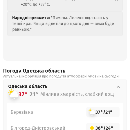
+20°C до +37°C.
Народні прикмети:
"Пимена. Лелеки відлітають у
теплі краї. Якщо відлетіли до цього дня — зима буде
ранньою."
Погода Одеська
область
Актуальна інформація про погоду та атмосферні умови на сьогодні
Одеська
область
37°
21°
Мінлива хмарність, слабкий дощ
Березівка
37°
/
21°
Білгород-Дністровський
36°
/
24°