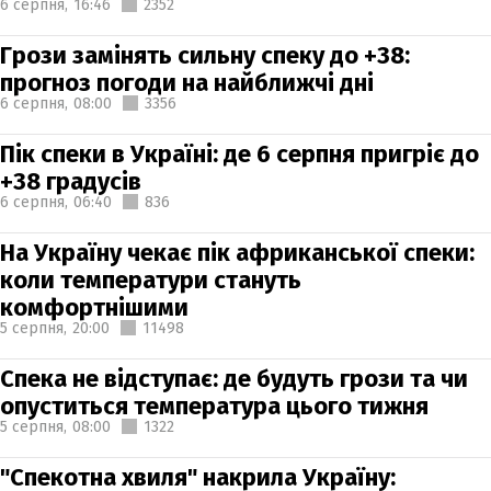
6 серпня,
16:46
2352
Грози замінять сильну спеку до +38:
прогноз погоди на найближчі дні
6 серпня,
08:00
3356
Пік спеки в Україні: де 6 серпня пригріє до
+38 градусів
6 серпня,
06:40
836
На Україну чекає пік африканської спеки:
коли температури стануть
комфортнішими
5 серпня,
20:00
11498
Спека не відступає: де будуть грози та чи
опуститься температура цього тижня
5 серпня,
08:00
1322
"Спекотна хвиля" накрила Україну: