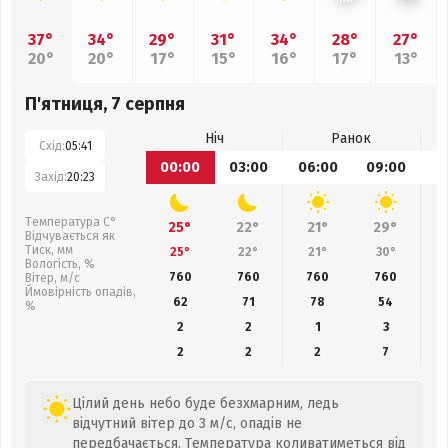
37°
34°
29°
31°
34°
28°
27°
20°
20°
17°
15°
16°
17°
13°
П'ятниця, 7 серпня
Ніч
Ранок
Схід:
05:41
00:00
03:00
06:00
09:00
1
Захід:
20:23
Температура С°
25°
22°
21°
29°
Відчувається як
Тиск, мм
25°
22°
21°
30°
Вологість, %
760
760
760
760
Вітер, м/с
Ймовірність опадів,
62
71
78
54
%
2
2
1
3
2
2
2
7
Цілий день небо буде безхмарним, ледь
відчутний вітер до 3 м/с, опадів не
передбачається. Температура коливатиметься від