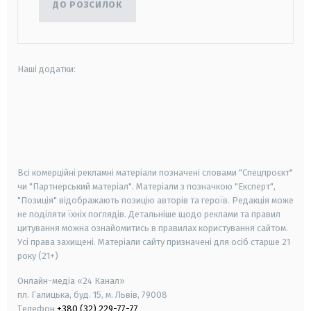
ДО РОЗСИЛОК
Наші додатки:
android
apple
smart tv
samsung smart tv
Всі комерційні рекламні матеріали позначені словами "Спецпроєкт"
чи "Партнерський матеріал". Матеріали з позначкою "Експерт",
"Позиція" відображають позицію авторів та героїв. Редакція може
не поділяти їхніх поглядів. Детальніше щодо реклами та правил
цитування можна ознайомитись в правилах користування сайтом.
Усі права захищені.
Матеріали сайту призначені для осіб старше
21
року (21+)
Онлайн-медіа «24 Канал»
пл. Галицька, буд. 15, м. Львів, 79008
Телефон
+380 (32) 229-77-77