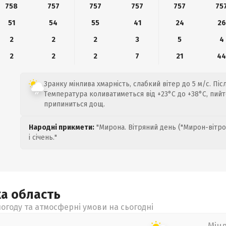
758
757
757
757
757
75
51
54
55
41
24
26
2
2
2
3
5
4
2
2
2
7
21
4
Зранку мінлива хмарність, слабкий вітер до 5 м/с. Піс
Температура коливатиметься від +23°C до +38°C, пийт
припиниться дощ.
Народні прикмети:
"Мирона. Вітряний день ("Мирон-вітро
і січень."
ка
область
огоду та атмосферні умови на сьогодні