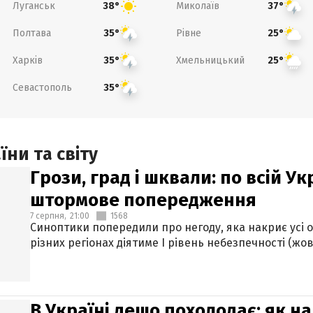
Луганськ
Миколаїв
38°
37°
Полтава
Рівне
35°
25°
Харків
Хмельницький
35°
25°
Севастополь
35°
ни та світу
Грози, град і шквали: по всій У
штормове попередження
7 серпня,
21:00
1568
Синоптики попередили про негоду, яка накриє усі об
різних регіонах діятиме І рівень небезпечності (жов
В Україні дещо похолодає: як н