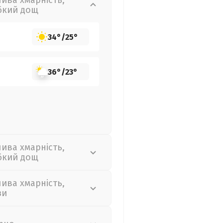
лива хмарність,
бкий дощ
34°
/
25°
36°
/
23°
лива хмарність,
бкий дощ
лива хмарність,
зи