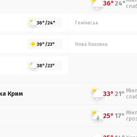
Мін
36°
24°
сла
36°
/
24°
Генічеськ
39°
/
23°
Нова Каховка
38°
/
23°
Мін
33°
21°
ка Крим
сла
Мін
25°
17°
гро