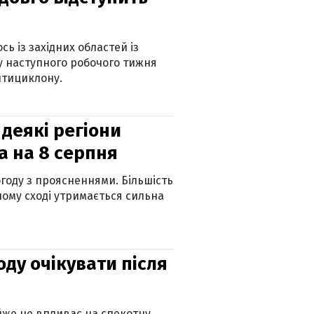
ь із західних областей із
 наступного робочого тижня
нтициклону.
 деякі регіони
а на 8 серпня
огоду з проясненнями. Більшість
ному сході утримається сильна
оду очікувати після
айже не впливає на спекотну