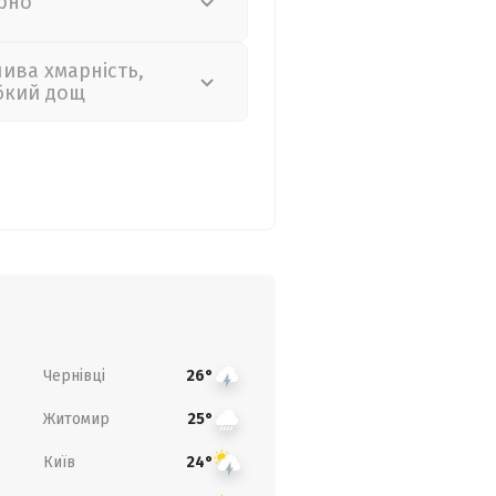
рно
лива хмарність,
бкий дощ
Чернівці
26°
Житомир
25°
Київ
24°