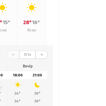
°
15°
28°
16°
Ясно
Ясно
7
/14
Вечір
00
18:00
21:00
°
34°
30°
°
34°
30°