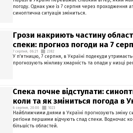
погоду. Однак уже із 7 серпня через проходження 
синоптична ситуація зміниться.
Грози накриють частину областе
спеки: прогноз погоди на 7 сер
7 серпня,
06:21
2382
У п'ятницю, 7 серпня, в Україні подекуди утримаєт
прогнозують мінливу хмарність та опади у низці рег
Спека почне відступати: синопт
коли та як зміниться погода в У
6 серпня,
20:00
1023
Найближчими днями в Україні прогнозують зміну син
регіони першими відчують спад спеки. Водночас к
більшість областей.