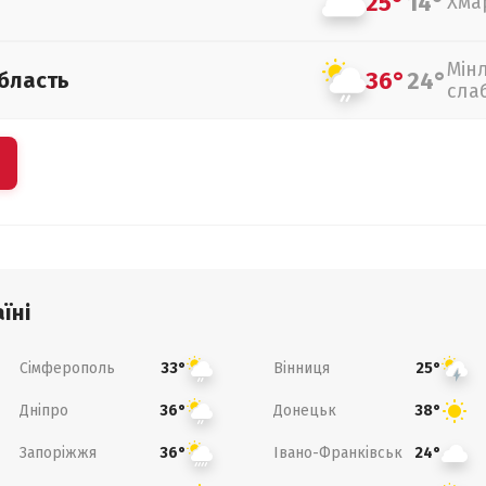
25°
14°
Хма
Мін
36°
24°
бласть
сла
їні
Сімферополь
Вінниця
33°
25°
Дніпро
Донецьк
36°
38°
Запоріжжя
Івано-Франківськ
36°
24°