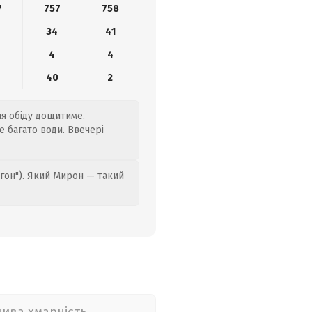
7
757
758
34
41
4
4
4
40
2
ля обіду дощитиме.
е багато води. Ввечері
гон"). Який Мирон — такий