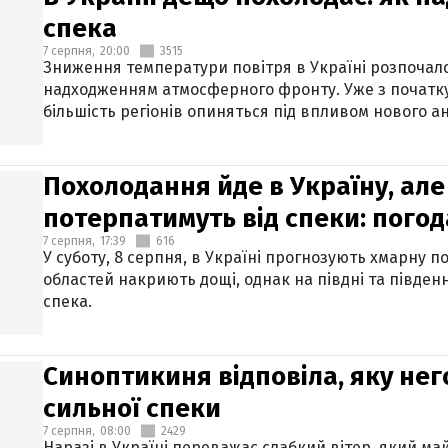
спека
7 серпня,
20:00
3515
Зниження температури повітря в Україні розпочалос
надходженням атмосферного фронту. Уже з початку
більшість регіонів опиняться під впливом нового а
Похолодання йде в Україну, але
потерпатимуть від спеки: погод
7 серпня,
17:39
616
У суботу, 8 серпня, в Україні прогнозують хмарну п
областей накриють дощі, однак на півдні та півден
спека.
Синоптикиня відповіла, яку нег
сильної спеки
7 серпня,
08:00
2429
Наразі в Україні переважає слабкий вітер, який м