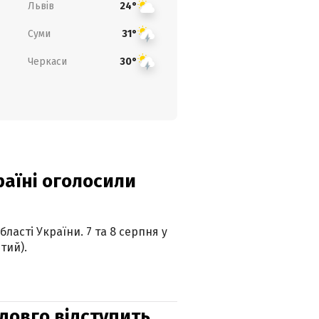
Львів
24°
Суми
31°
Черкаси
30°
країні оголосили
ласті України. 7 та 8 серпня у
тий).
адовго відступить