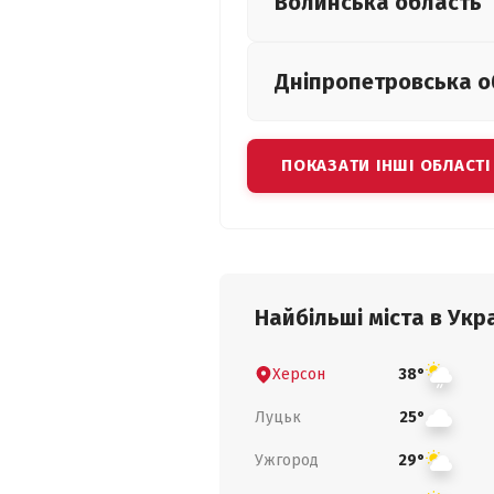
Волинська
область
Дніпропетровська
о
ПОКАЗАТИ ІНШІ ОБЛАСТІ
Найбільші міста в Укра
Херсон
38°
Луцьк
25°
Ужгород
29°