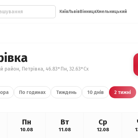
Київ
Львів
Вінниця
Хмельницький
рівка
 район, Петрівка, 46.83°Пн, 32.63°Сх
ора
По годинах
Тиждень
10 днів
2 тижні
Пн
Вт
Ср
10.08
11.08
12.08
1