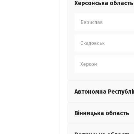
Херсонська
область
Берислав
Скадовськ
Херсон
Автономна Республі
Вінницька
область