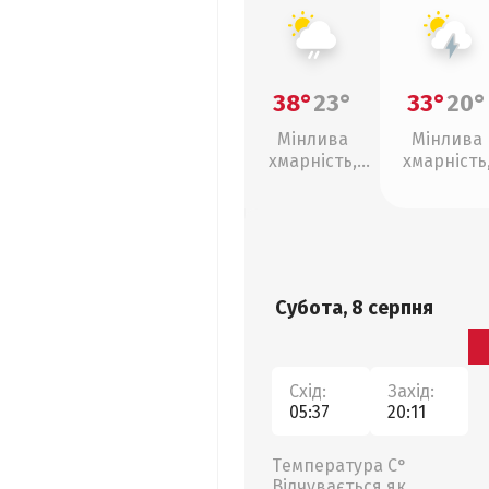
38°
23°
33°
20°
Мінлива
Мінлива
хмарність,
хмарність
слабкий дощ
грози
Субота, 8 серпня
Схід:
Захід:
05:37
20:11
Температура С°
Відчувається як