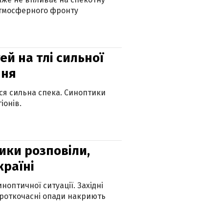
атмосферного фронту
й на тлі сильної
пня
ься сильна спека. Синоптики
іонів.
ики розповіли,
країні
оптичної ситуації. Західні
ороткочасні опади накриють