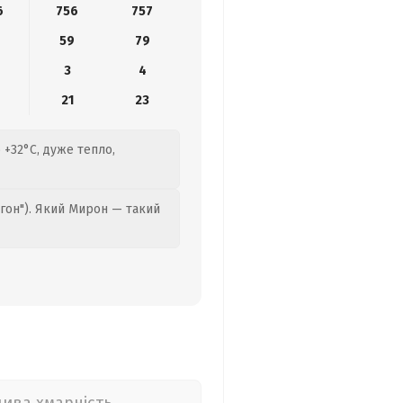
6
756
757
8
59
79
3
4
21
23
 +32°C, дуже тепло,
гон"). Який Мирон — такий