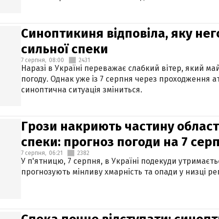
Синоптикиня відповіла, яку нег
сильної спеки
7 серпня,
08:00
2431
Наразі в Україні переважає слабкий вітер, який м
погоду. Однак уже із 7 серпня через проходження 
синоптична ситуація зміниться.
Грози накриють частину областе
спеки: прогноз погоди на 7 сер
7 серпня,
06:21
2382
У п'ятницю, 7 серпня, в Україні подекуди утримаєт
прогнозують мінливу хмарність та опади у низці рег