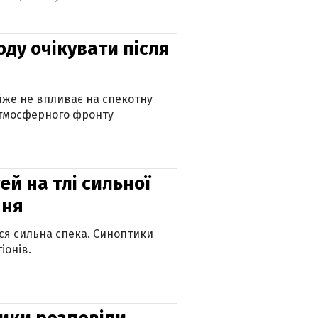
оду очікувати після
айже не впливає на спекотну
атмосферного фронту
й на тлі сильної
пня
ься сильна спека. Синоптики
іонів.