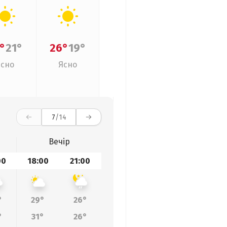
°
21°
26°
19°
Ясно
Ясно
7
/14
Вечір
00
18:00
21:00
°
29°
26°
°
31°
26°