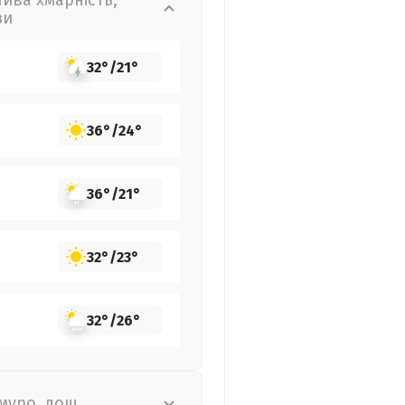
лива хмарність,
зи
32°
/
21°
36°
/
24°
36°
/
21°
32°
/
23°
32°
/
26°
муро, дощ