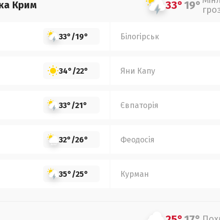
Мін
33°
19°
ка Крим
гро
33°
/
19°
Білогірськ
34°
/
22°
Яни Капу
33°
/
21°
Євпаторія
32°
/
26°
Феодосія
35°
/
25°
Курман
25°
17°
Пох