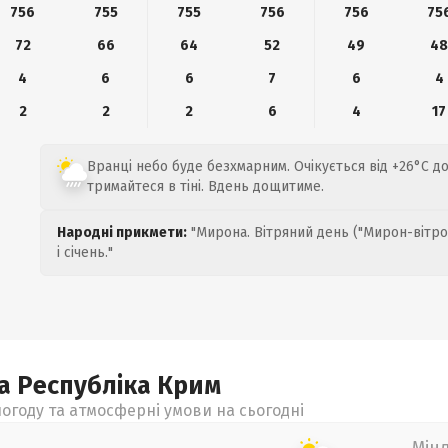
756
755
755
756
756
75
72
66
64
52
49
4
4
6
6
7
6
4
2
2
2
6
4
17
Вранці небо буде безхмарним. Очікується від +26°C до
тримайтеся в тіні. Вдень дощитиме.
Народні прикмети:
"Мирона. Вітряний день ("Мирон-вітро
і січень."
а Республіка Крим
огоду та атмосферні умови на сьогодні