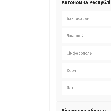
Автономна Республі
Бахчисарай
Джанкой
Сімферополь
Керч
Ялта
Вінницька
область