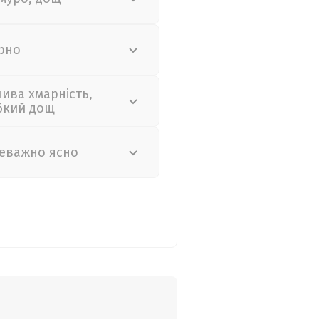
рно
лива хмарність,
бкий дощ
еважно ясно