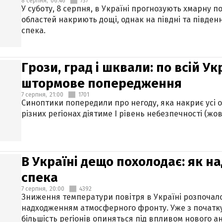
8 серпня,
06:46
737
У суботу, 8 серпня, в Україні прогнозують хмарну п
областей накриють дощі, однак на півдні та півден
спека.
Грози, град і шквали: по всій У
штормове попередження
7 серпня,
21:00
1701
Синоптики попередили про негоду, яка накриє усі об
різних регіонах діятиме І рівень небезпечності (жов
В Україні дещо похолодає: як н
спека
7 серпня,
20:00
4392
Зниження температури повітря в Україні розпочалос
надходженням атмосферного фронту. Уже з початку
більшість регіонів опиняться під впливом нового а