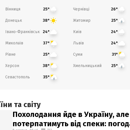
Вінниця
Чернівці
25°
26°
Донецьк
Житомир
38°
25°
Івано-Франківськ
Київ
24°
24°
Миколаїв
Львів
37°
24°
Рівне
Суми
25°
31°
Херсон
Хмельницький
38°
25°
Севастополь
35°
ни та світу
Похолодання йде в Україну, але
потерпатимуть від спеки: погод