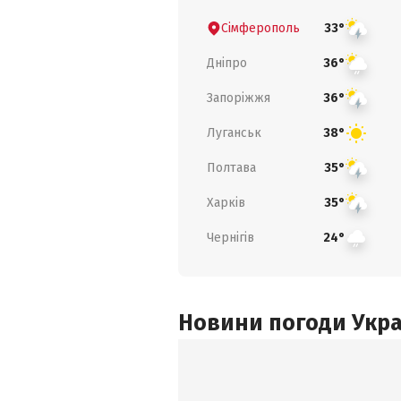
Сімферополь
33°
Дніпро
36°
Запоріжжя
36°
Луганськ
38°
Полтава
35°
Харків
35°
Чернігів
24°
Новини погоди Украї