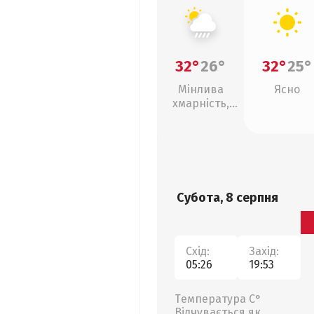
32°
26°
32°
25°
Мінлива
Ясно
хмарність,
зливи
Субота, 8 серпня
Схід:
Захід:
05:26
19:53
Температура С°
Відчувається як