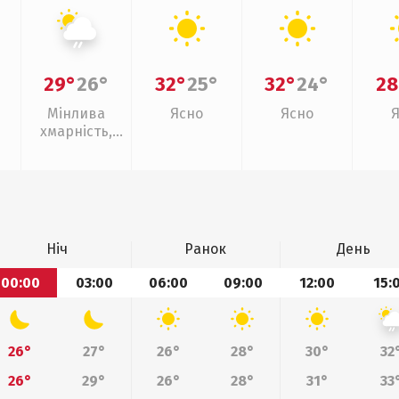
29°
26°
32°
25°
32°
24°
28
Мінлива
Ясно
Ясно
хмарність,
слабкий дощ
Ніч
Ранок
День
00:00
03:00
06:00
09:00
12:00
15:
26°
27°
26°
28°
30°
32
26°
29°
26°
28°
31°
33