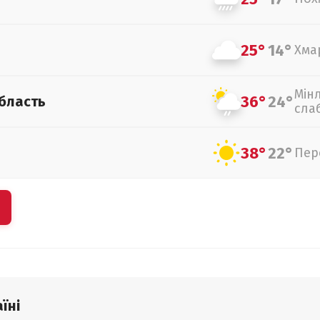
25°
14°
Хма
Мін
36°
24°
бласть
сла
38°
22°
Пер
їні