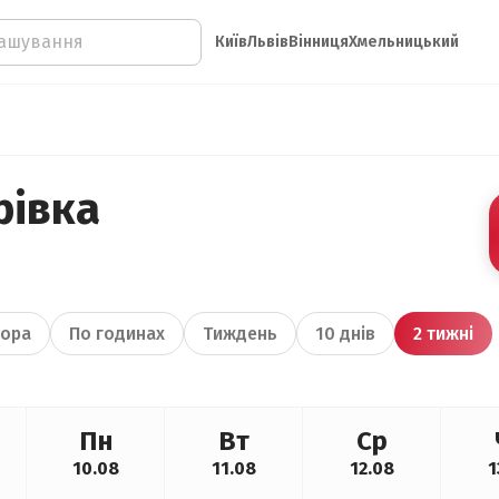
Київ
Львів
Вінниця
Хмельницький
рівка
ора
По годинах
Тиждень
10 днів
2 тижні
Пн
Вт
Ср
10.08
11.08
12.08
1