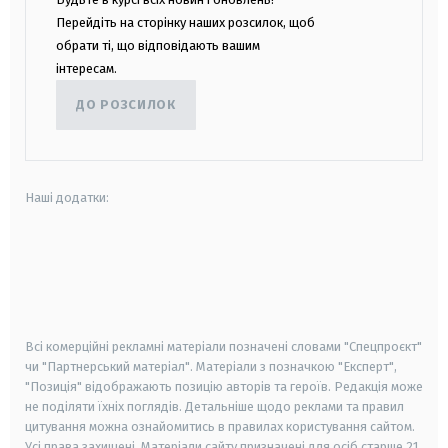
Перейдіть на сторінку наших розсилок, щоб
обрати ті, що відповідають вашим
інтересам.
ДО РОЗСИЛОК
Наші додатки:
android
apple
smart tv
samsung smart tv
Всі комерційні рекламні матеріали позначені словами "Спецпроєкт"
чи "Партнерський матеріал". Матеріали з позначкою "Експерт",
"Позиція" відображають позицію авторів та героїв. Редакція може
не поділяти їхніх поглядів. Детальніше щодо реклами та правил
цитування можна ознайомитись в правилах користування сайтом.
Усі права захищені.
Матеріали сайту призначені для осіб старше
21