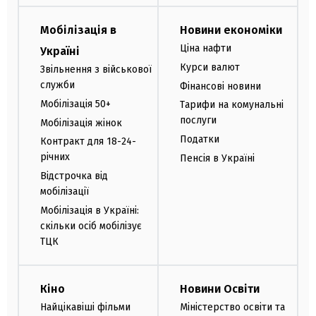
Мобілізація в
Новини економіки
Ціна нафти
Україні
Курси валют
Звільнення з військової
служби
Фінансові новини
Мобілізація 50+
Тарифи на комунальні
послуги
Мобілізація жінок
Податки
Контракт для 18-24-
річних
Пенсія в Україні
Відстрочка від
мобілізації
Мобілізація в Україні:
скільки осіб мобілізує
ТЦК
Кіно
Новини Освіти
Найцікавіші фільми
Міністерство освіти та