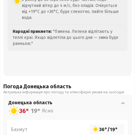
відчутний вітер до 4 м/с, без опадів. Очікується
від +19°C до +36°C, буде спекотно, пийте більше
води.
Народні прикмети:
"Пимена. Лелеки відлітають у
теплі краї. Якщо відлетіли до цього дня — зима буде
ранньою."
Погода Донецька
область
Актуальна інформація про погоду та атмосферні умови на сьогодні
Донецька
область
36°
19°
Ясно
Бахмут
36°
/
19°