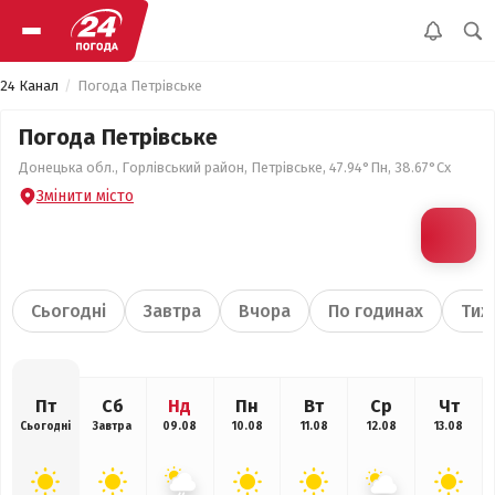
24 Канал
Погода Петрівське
Погода Петрівське
Донецька обл., Горлівський район, Петрівське, 47.94°Пн, 38.67°Сх
Змінити місто
Сьогодні
Завтра
Вчора
По годинах
Тиж
Пт
Сб
Нд
Пн
Вт
Ср
Чт
Сьогодні
Завтра
09.08
10.08
11.08
12.08
13.08