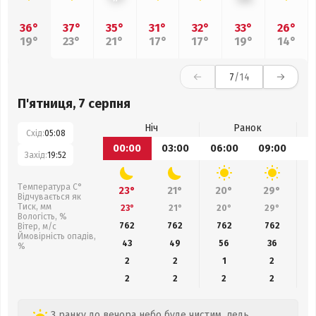
36°
37°
35°
31°
32°
33°
26°
19°
23°
21°
17°
17°
19°
14°
7
/14
П'ятниця, 7 серпня
Ніч
Ранок
Схід:
05:08
00:00
03:00
06:00
09:00
1
Захід:
19:52
Температура С°
23°
21°
20°
29°
Відчувається як
Тиск, мм
23°
21°
20°
29°
Вологість, %
762
762
762
762
Вітер, м/с
Ймовірність опадів,
43
49
56
36
%
2
2
1
2
2
2
2
2
З ранку до вечора небо буде чистим, ледь