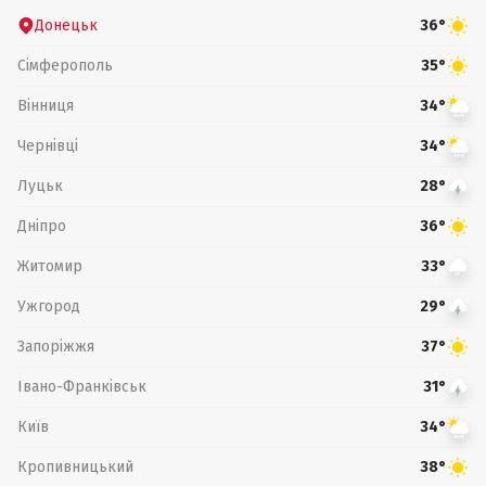
Донецьк
36°
Сімферополь
35°
Вінниця
34°
Чернівці
34°
Луцьк
28°
Дніпро
36°
Житомир
33°
Ужгород
29°
Запоріжжя
37°
Івано-Франківськ
31°
Київ
34°
Кропивницький
38°