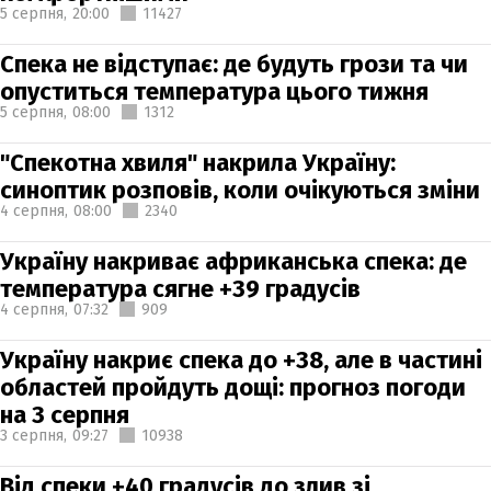
5 серпня,
20:00
11427
Спека не відступає: де будуть грози та чи
опуститься температура цього тижня
5 серпня,
08:00
1312
"Спекотна хвиля" накрила Україну:
синоптик розповів, коли очікуються зміни
4 серпня,
08:00
2340
Україну накриває африканська спека: де
температура сягне +39 градусів
4 серпня,
07:32
909
Україну накриє спека до +38, але в частині
областей пройдуть дощі: прогноз погоди
на 3 серпня
3 серпня,
09:27
10938
Від спеки +40 градусів до злив зі