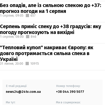
Без опадів, але із сильною спекою до +37:
прогноз погоди на 1 серпня
1 серпня,
09:05
657
Серпень приніс спеку до +38 градусів: яку
погоду прогнозують на вихідні
1 серпня,
08:00
846
"Тепловий купол" накриває Європу: як
довго протримається сильна спека в
Україні
31 липня,
20:00
10915
E-mail редакції
Номер телефону:
news24@24tv.com.ua
+38 044 390 5077
Ми тут:
Ми в соцмережах: