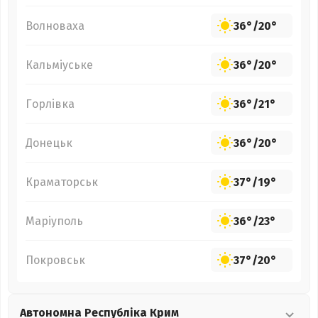
Волноваха
36°
/
20°
Кальміуське
36°
/
20°
Горлівка
36°
/
21°
Донецьк
36°
/
20°
Краматорськ
37°
/
19°
Маріуполь
36°
/
23°
Покровськ
37°
/
20°
Автономна Республіка Крим