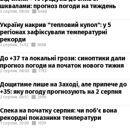
шквалами: прогноз погоди на тиждень
3 серпня,
08:00
5460
Україну накрив "тепловий купол": у 5
регіонах зафіксували температурні
рекорди
2 серпня,
14:52
3668
До +37 та локальні грози: синоптики дали
прогноз погоди на початок нового тижня
2 серпня,
08:00
1793
Дощитиме лише на Заході, але припече до
+35: яку погоду прогнозують на 2 серпня
2 серпня,
06:57
2696
Спека на початку серпня: чи поб'є вона
рекордні показники температури
1 серпня,
20:00
1539