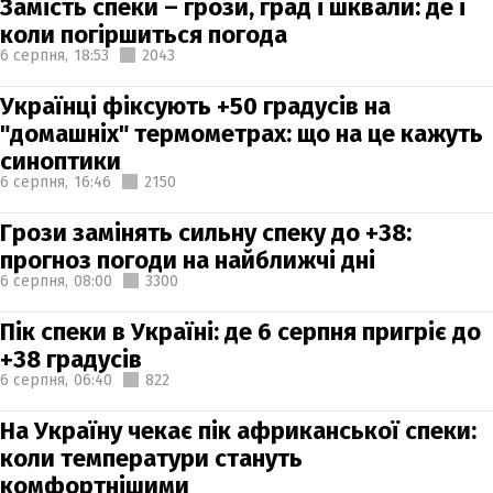
Замість спеки – грози, град і шквали: де і
коли погіршиться погода
6 серпня,
18:53
2043
Українці фіксують +50 градусів на
"домашніх" термометрах: що на це кажуть
синоптики
6 серпня,
16:46
2150
Грози замінять сильну спеку до +38:
прогноз погоди на найближчі дні
6 серпня,
08:00
3300
Пік спеки в Україні: де 6 серпня пригріє до
+38 градусів
6 серпня,
06:40
822
На Україну чекає пік африканської спеки:
коли температури стануть
комфортнішими