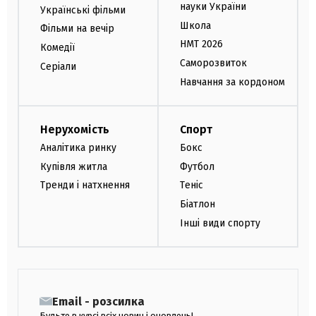
науки України
Українські фільми
Школа
Фільми на вечір
НМТ 2026
Комедії
Саморозвиток
Серіали
Навчання за кордоном
Нерухомість
Спорт
Аналітика ринку
Бокс
Купівля житла
Футбол
Тренди і натхнення
Теніс
Біатлон
Інші види спорту
Email - розсилка
Будьте в курсі всіх новин і оновлень!