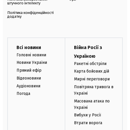
штучного інтелекту
Політика конфіденційності
додатку
Всі новини
Війна Росії з
Головні новини
Україною
Новини України
Ракетні обстріли
Прямий ефір
Карта бойових дій
Відеоновини
Мирні переговори
Аудіоновини
Повітряна тривога в
Україні
Погода
Масована атака по
Україні
Вибухи у Росії
Втрати ворога